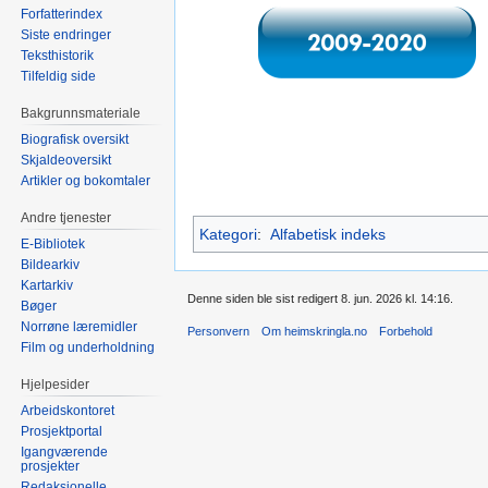
Forfatterindex
Siste endringer
Teksthistorik
Tilfeldig side
Bakgrunnsmateriale
Biografisk oversikt
Skjaldeoversikt
Artikler og bokomtaler
Andre tjenester
Kategori
:
Alfabetisk indeks
E-Bibliotek
Bildearkiv
Kartarkiv
Denne siden ble sist redigert 8. jun. 2026 kl. 14:16.
Bøger
Norrøne læremidler
Personvern
Om heimskringla.no
Forbehold
Film og underholdning
Hjelpesider
Arbeidskontoret
Prosjektportal
Igangværende
prosjekter
Redaksjonelle