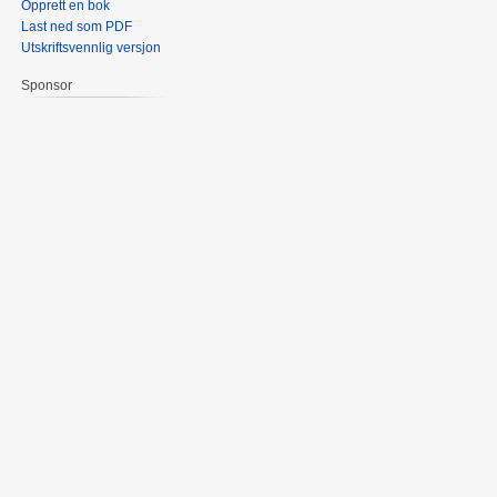
Opprett en bok
Last ned som PDF
Utskriftsvennlig versjon
Sponsor