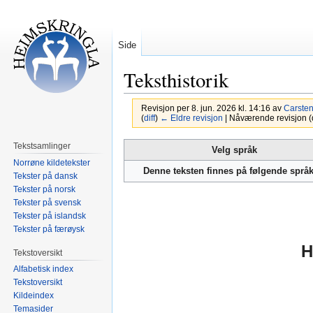
Side
Teksthistorik
Revisjon per 8. jun. 2026 kl. 14:16 av
Carste
(
diff
)
← Eldre revisjon
| Nåværende revisjon (di
Hopp
Hopp
Tekstsamlinger
Velg språk
til
til
Norrøne kildetekster
Denne teksten finnes på følgende språ
Tekster på dansk
navigering
søk
Tekster på norsk
Tekster på svensk
Tekster på islandsk
Tekster på færøysk
H
Tekstoversikt
Alfabetisk index
Tekstoversikt
Kildeindex
Temasider