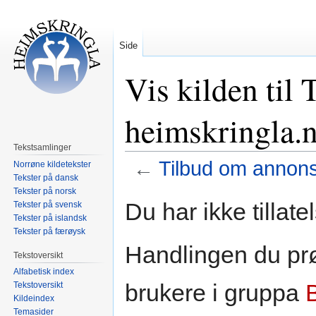
Side
Vis kilden til
heimskringla.
Tekstsamlinger
←
Tilbud om annons
Norrøne kildetekster
Tekster på dansk
Tekster på norsk
Hopp
Hopp
Du har ikke tillate
Tekster på svensk
til
til
Tekster på islandsk
navigering
søk
Tekster på færøysk
Handlingen du prø
Tekstoversikt
Alfabetisk index
brukere i gruppa
Tekstoversikt
Kildeindex
Temasider