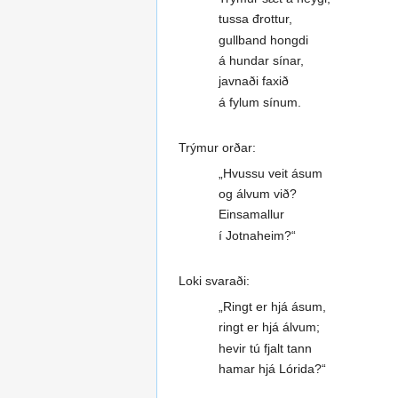
tussa đrottur,
gullband hongdi
á hundar sínar,
javnaði faxið
á fylum sínum.
Trýmur orðar:
„Hvussu veit ásum
og álvum við?
Einsamallur
í Jotnaheim?“
Loki svaraði:
„Ringt er hjá ásum,
ringt er hjá álvum;
hevir tú fjalt tann
hamar hjá Lórida?“