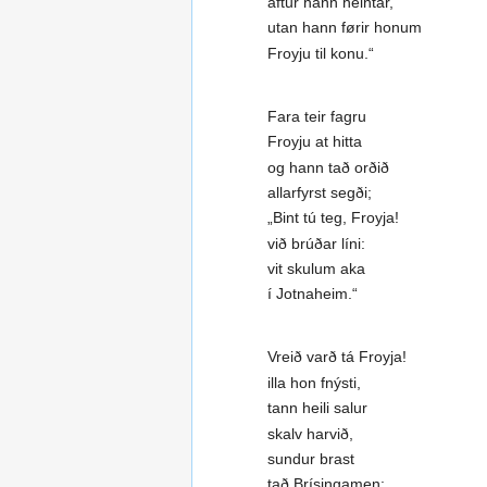
aftur hann heintar,
utan hann førir honum
Froyju til konu.“
Fara teir fagru
Froyju at hitta
og hann tað orðið
allarfyrst segði;
„Bint tú teg, Froyja!
við brúðar líni:
vit skulum aka
í Jotnaheim.“
Vreið varð tá Froyja!
illa hon fnýsti,
tann heili salur
skalv harvið,
sundur brast
tað Brísingamen: