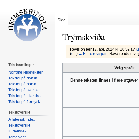
Side
Trýmskviða
Revisjon per 12. apr. 2024 kl. 10:52 av
K
(
diff
)
← Eldre revisjon
| Nåværende revisjon
Tekstsamlinger
Hopp
Hopp
Velg språk
Norrøne kildetekster
til
til
Tekster på dansk
navigering
søk
Denne teksten finnes i flere utgave
Tekster på norsk
Tekster på svensk
Tekster på islandsk
Tekster på færøysk
Tekstoversikt
Alfabetisk index
Tekstoversikt
Kildeindex
Temasider