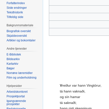
Forfatterindex
Siste endringer
Teksthistorik
Tilfeldig side
Bakgrunnsmateriale
Biografisk oversikt
Skjaldeoversikt
Artikler og bokomtaler
Andre tjenester
E-Bibliotek
Bildearkiv
Kartarkiv
Bøger
Norrøne læremidler
Film og underholdning
V
reiður var hann Vingtórur,
Hjelpesider
tá hann vaknaði,
Arbeidskontoret
Prosjektportal
og sín hamar
Igangværende
tá saknaði;
prosjekter
hann risti skegginum,
Redaksjonelle