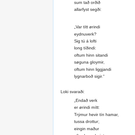
sum tað orðið
allarfyst segði:
„Var títt ørindi
eydnuverk?
Sig tú á lofti
long tíðindi:
oftum hinn sitandi
søguna gloymir,
oftum hinn liggjandi
lygnarboð sigir.“
Loki svaraði:
„Endað verk
er ørindi mítt:
Trýmur hevir tín hamar,
tussa drottur;
eingin maður