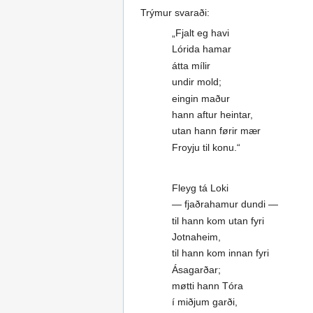
Trýmur svaraði:
„Fjalt eg havi
Lórida hamar
átta mílir
undir mold;
eingin maður
hann aftur heintar,
utan hann førir mær
Froyju til konu.“
Fleyg tá Loki
— fjaðrahamur dundi —
til hann kom utan fyri
Jotnaheim,
til hann kom innan fyri
Ásagarðar;
møtti hann Tóra
í miðjum garði,