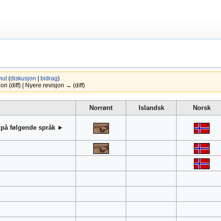
nut
(
diskusjon
|
bidrag
)
 (diff) | Nyere revisjon → (diff)
Norrønt
Islandsk
Norsk
r på følgende språk ►