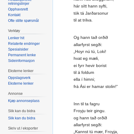
retningslinjer
hár sítt hann syfti,
Opphavsrett
tók tá Jarðarsonur
Kontakt
til at trilva.
Ofte stilte spørsmål
Verktøy
Og hann tað orðið
Lenker hit
Relaterte endringer
allarfyrst segði:
Spesialsider
„Hoyr nú tú, Loki!
Permanent lenke
hvat eg mæli,
Sideinformasjon
ei fyrr hevir borist
Eksterne lenker
til á foldum
Oppslagsverk
ella í himni;
Eksterne lenker
frá Ási er hamar stolin!“
Annonse
Kjøp annonseplass
Inn til ta fagru
Froyju teir gingu.
Slik kan du bidra
og hann tað orðið
Slik kan du bidra
allarfyrst segði:
Skriv ut / eksporter
„Kannst tú mær, Froyja,