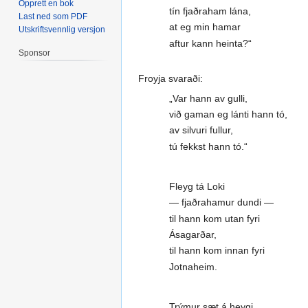
Opprett en bok
tín fjaðraham lána,
Last ned som PDF
at eg min hamar
Utskriftsvennlig versjon
aftur kann heinta?“
Sponsor
Froyja svaraði:
„Var hann av gulli,
við gaman eg lánti hann tó,
av silvuri fullur,
tú fekkst hann tó.“
Fleyg tá Loki
— fjaðrahamur dundi —
til hann kom utan fyri
Ásagarðar,
til hann kom innan fyri
Jotnaheim.
Trýmur sæt á heygi,