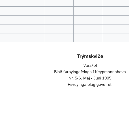
Trýmskviða
Várskot
Blað føroyingafelags í Keypmannahavn
Nr. 5-6. Maj - Juni 1905
Føroyingafelag gevur út.