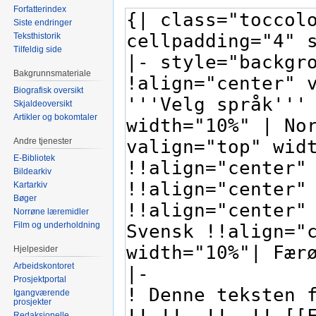
Forfatterindex
Siste endringer
Teksthistorik
Tilfeldig side
Bakgrunnsmateriale
Biografisk oversikt
Skjaldeoversikt
Artikler og bokomtaler
Andre tjenester
E-Bibliotek
Bildearkiv
Kartarkiv
Bøger
Norrøne læremidler
Film og underholdning
Hjelpesider
Arbeidskontoret
Prosjektportal
Igangværende
prosjekter
Redaksjonelle