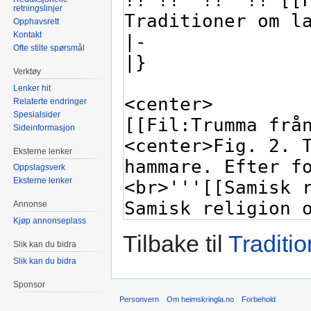
retningslinjer
Opphavsrett
Kontakt
Ofte stilte spørsmål
Verktøy
Lenker hit
Relaterte endringer
Spesialsider
Sideinformasjon
Eksterne lenker
Oppslagsverk
Eksterne lenker
Annonse
Kjøp annonseplass
Tilbake til
Traditi
Slik kan du bidra
Slik kan du bidra
Sponsor
Personvern
Om heimskringla.no
Forbehold