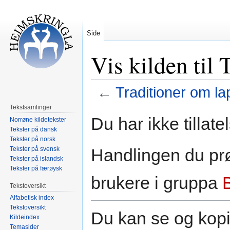
Side
Vis kilden til
←
Traditioner om l
Tekstsamlinger
Hopp
Hopp
Du har ikke tillate
Norrøne kildetekster
til
til
Tekster på dansk
navigering
søk
Tekster på norsk
Tekster på svensk
Handlingen du prø
Tekster på islandsk
Tekster på færøysk
brukere i gruppa
Tekstoversikt
Alfabetisk index
Tekstoversikt
Du kan se og kopi
Kildeindex
Temasider