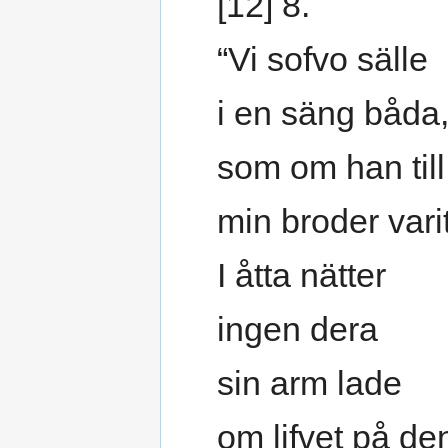
[12] 8.
“Vi sofvo sälle
i en säng båda
som om han til
min broder varit
I åtta nätter
ingen dera
sin arm lade
om lifvet på de