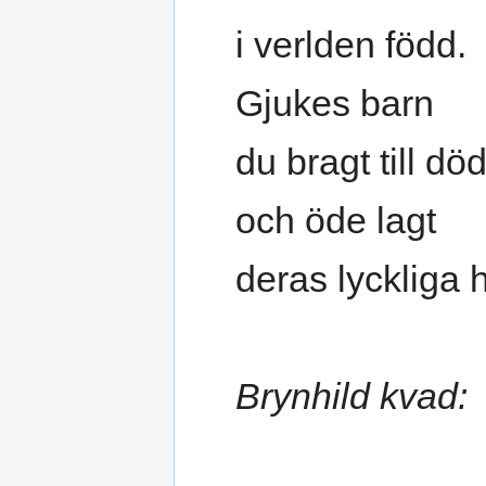
i verlden född.
Gjukes barn
du bragt till dö
och öde lagt
deras lyckliga 
Brynhild kvad: