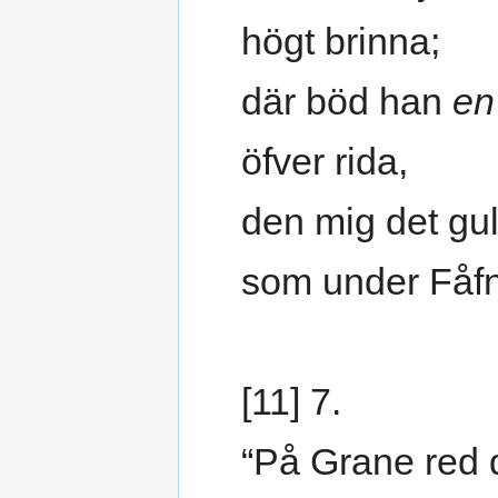
högt brinna;
där böd han
en
öfver rida,
den mig det gul
som under Fåfn
[11] 7.
“På Grane red 