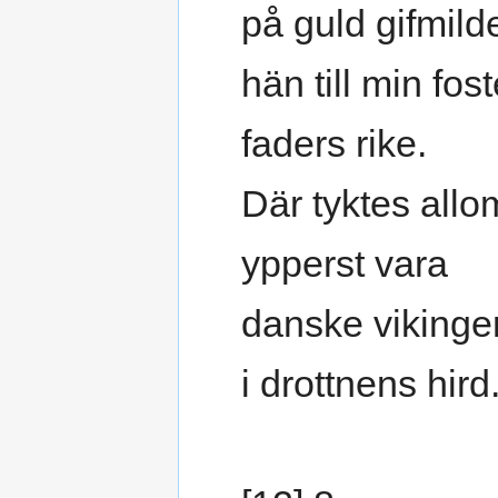
på guld gifmild
hän till min fost
faders rike.
Där tyktes allo
ypperst vara
danske vikinge
i drottnens hird