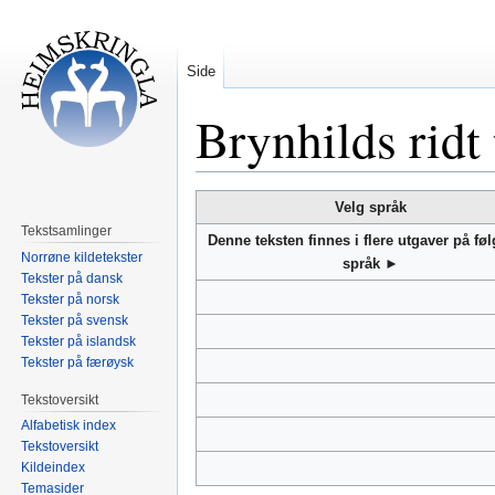
Side
Brynhilds ridt 
Hopp
Hopp
Velg språk
til
til
Tekstsamlinger
Denne teksten finnes i flere utgaver på fø
navigering
søk
Norrøne kildetekster
språk ►
Tekster på dansk
Tekster på norsk
Tekster på svensk
Tekster på islandsk
Tekster på færøysk
Tekstoversikt
Alfabetisk index
Tekstoversikt
Kildeindex
Temasider