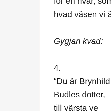
för en hvar, so
hvad väsen vi ä
Gygjan kvad:
4.
“Du är Brynhild
Budles dotter,
till värsta ve