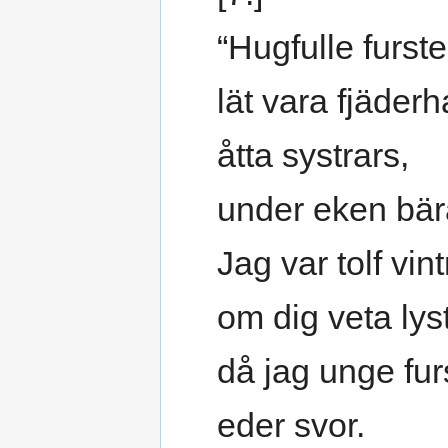
“Hugfulle furst
lät vara fjäder
åtta systrars,
under eken bär
Jag var tolf vint
om dig veta lyst
då jag unge fur
eder svor.