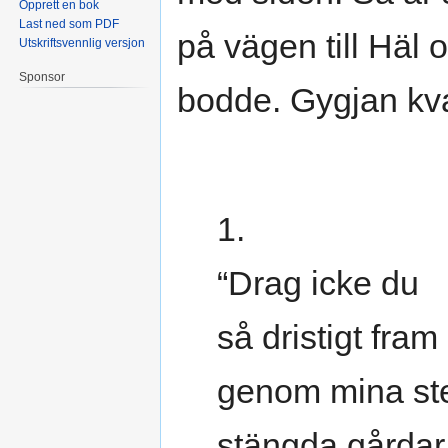
Opprett en bok
Last ned som PDF
på vägen till Häl 
Utskriftsvennlig versjon
Sponsor
bodde. Gygjan kv
1.
“Drag icke du
så dristigt fram
genom mina st
stängda gårdar