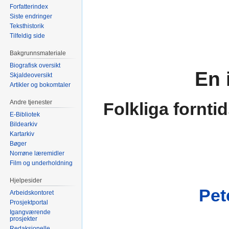
Forfatterindex
Siste endringer
Teksthistorik
Tilfeldig side
Bakgrunnsmateriale
Biografisk oversikt
En 
Skjaldeoversikt
Artikler og bokomtaler
Andre tjenester
Folkliga fornt
E-Bibliotek
Bildearkiv
Kartarkiv
Bøger
Norrøne læremidler
Film og underholdning
Hjelpesider
Pet
Arbeidskontoret
Prosjektportal
Igangværende
prosjekter
Redaksjonelle