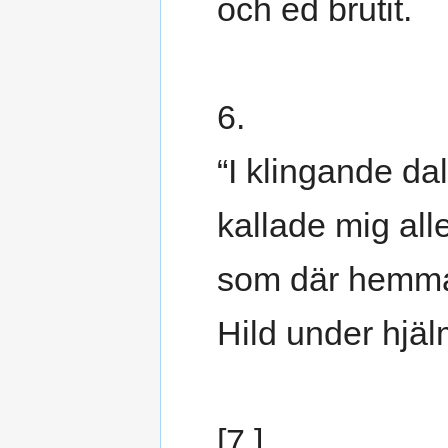
och ed brutit.
6.
“I klingande da
kallade mig alle
som där hemma
Hild under hjä
[7.]