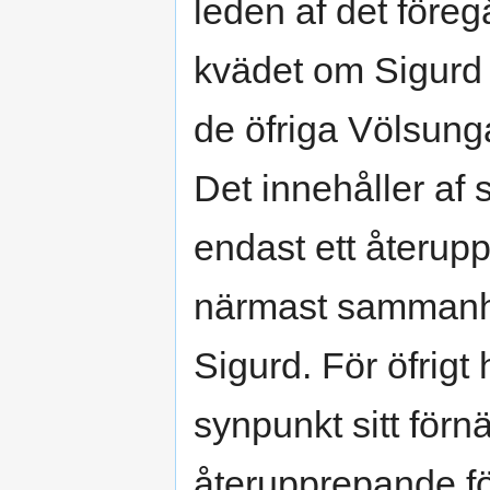
leden af det före
kvädet om Sigurd
de öfriga Völsun
Det innehåller af s
endast ett återup
närmast sammanhä
Sigurd. För öfrigt
synpunkt sitt förn
återupprepande f