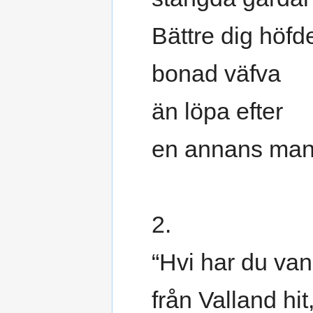
Bättre dig höfd
bonad väfva
än löpa efter
en annans man
2.
“Hvi har du van
från Valland hit