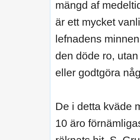
mängd af medeltid
är ett mycket vanlig
lefnadens minnen, 
den döde ro, utan
eller godtgöra nå
De i detta kväde 
10 äro förnämligas