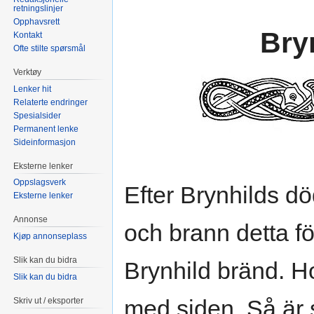
retningslinjer
Opphavsrett
Bryn
Kontakt
Ofte stilte spørsmål
Verktøy
Lenker hit
Relaterte endringer
Spesialsider
Permanent lenke
Sideinformasjon
Eksterne lenker
Oppslagsverk
Efter Brynhilds dö
Eksterne lenker
Annonse
och brann detta fö
Kjøp annonseplass
Slik kan du bidra
Brynhild bränd. Ho
Slik kan du bidra
med siden. Så är s
Skriv ut / eksporter