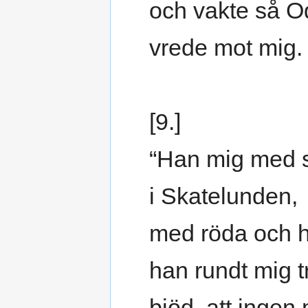
och vakte så O
vrede mot mig.
[9.]
“Han mig med s
i Skatelunden,
med röda och h
han rundt mig 
bjöd, att ingen 