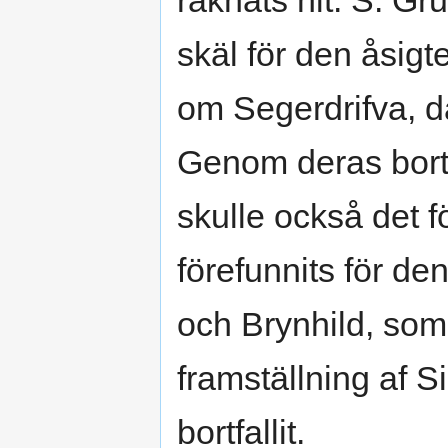
räknats hit. S. Gru
skäl för den åsigte
om Segerdrifva, dä
Genom deras bortta
skulle också det 
förefunnits för d
och Brynhild, som
framställning af 
bortfallit.