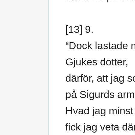
[13] 9.
“Dock lastade 
Gjukes dotter,
därför, att jag s
på Sigurds arm
Hvad jag minst 
fick jag veta där