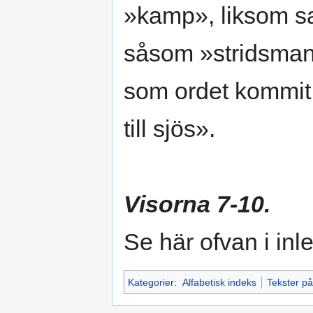
»kamp», liksom sa
såsom »stridsman»
som ordet kommit 
till sjös».
Visorna 7-10.
Se här ofvan i inl
Kategorier
:
Alfabetisk indeks
Tekster p