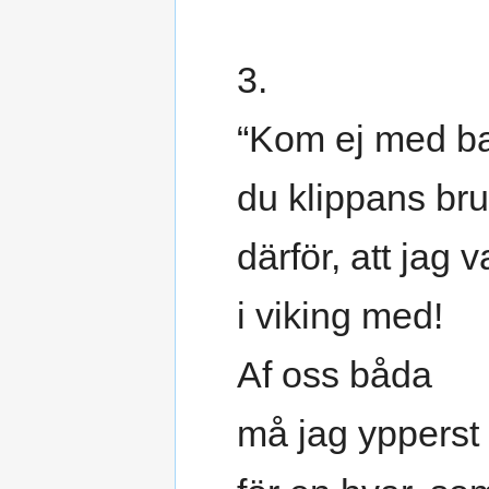
3.
“Kom ej med b
du klippans bru
därför, att jag va
i viking med!
Af oss båda
må jag ypperst