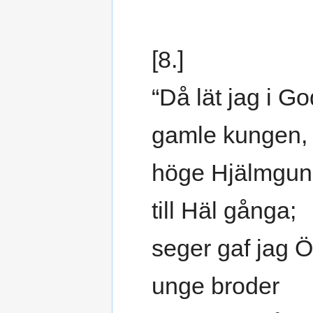
[8.]
“Då lät jag i Go
gamle kungen,
höge Hjälmgun
till Häl gånga;
seger gaf jag 
unge broder