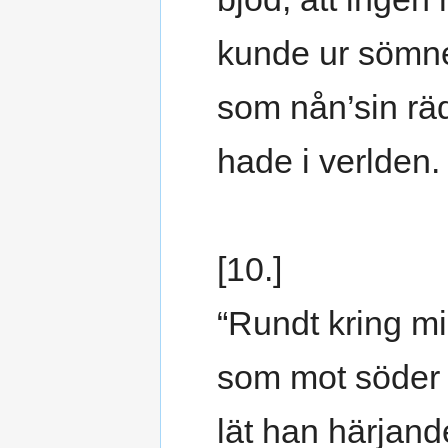
kunde ur sömn
som nån’sin räd
hade i verlden.
[10.]
“Rundt kring mi
som mot söder v
lät han härjand