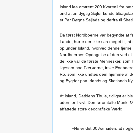
Island laa omtrent 200 Kvartmil fra n
end at en dygtig Sejler kunde tilbagelæg
et Par Døgns Sejlads og derfra til She
Da først Nordboerne var begyndte at 
Lande, hørte der ikke saa meget til, at 
op under Island, hvorved denne fjerne 
Nordboernes Opdagelse af den ved et Ti
de ikke var de første Mennesker, som 
ligesom paa Færøerne, irske Eneboere
Ro, som ikke undtes dem hjemme af de
og Bygder paa Irlands og Skotlands Kys
At Island, Datidens Thule, tidligst er b
uden for Tvivl. Den føromtalte Munk,
D
affattede store geografiske Værk:
»Nu er det 30 Aar siden, at nogl