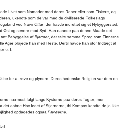
stede Livet som Nomader med deres Rener eller som Fiskere, og
eren, ukendte som de var med de civiliserede Folkeslags
Hålogaland ved Navn
Ottar
, der havde indrettet sig et Nybyggersted,
e mod Øst og senere mod Syd. Han naaede paa denne Maade det
n tæt Bebyggelse af
Bjarmer
, der talte samme Sprog som Finnerne.
le Ager pløjede han med Heste. Dertil havde han stor Indtægt af
r o. l.
 Skibe for at røve og plyndre. Deres hedenske Religion var dem en
ngerne nærmest fulgt langs Kysterne paa deres Togter; men
 det aabne Hav ledet af Stjernerne, thi Kompas kendte de jo ikke.
n Lejlighed opdagedes ogsaa
Færøerne
.
Syd.