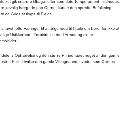
gefolket gik snarere tilbage, efter som dets Temperament mildnedes,
re jævnlig hærgede paa Øerne, kunde den spredte Befolkning
og Gods at flygte til Fjelds.
shavet, ofte Færinger til at følge med til Hjælp om Bord, for ikke at
tadige Usikkerhed i Forbindelse med Armod og slette
omskilder.
andelens Ophævelse og den større Frihed faaet noget af den gamle
 fostret Folk, i hvilke den gamle Vikingeaand levede, som Øernes