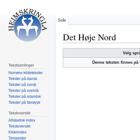
Side
Det Høje Nord
Hopp
Hopp
Velg spr
til
til
Denne teksten finnes på
navigering
søk
Tekstsamlinger
Norrøne kildetekster
Tekster på dansk
Tekster på norsk
Tekster på svensk
Tekster på islandsk
Tekster på færøysk
Tekstoversikt
Alfabetisk index
Tekstoversikt
Kildeindex
Temasider