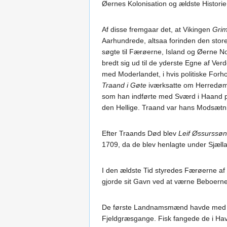
Øernes Kolonisation og ældste Historie
Af disse fremgaar det, at Vikingen
Gri
Aarhundrede, altsaa forinden den sto
søgte til Færøerne, Island og Øerne No
bredt sig ud til de yderste Egne af 
med Moderlandet, i hvis politiske For
Traand i Gøte
iværksatte om Herredømm
som han indførte med Sværd i Haand p
den Hellige. Traand var hans Modsætni
Efter Traands Død blev
Leif Øssurssøn
1709, da de blev henlagte under Sjællan
I den ældste Tid styredes Færøerne af
gjorde sit Gavn ved at værne Beboe
De første Landnamsmænd havde med sto
Fjeldgræsgange. Fisk fangede de i Ha