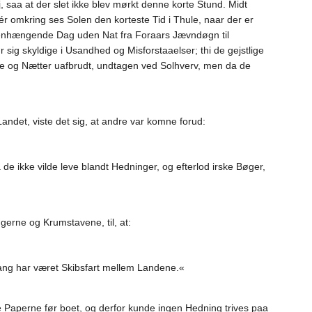
 saa at der slet ikke blev mørkt denne korte Stund. Midt
r omkring ses Solen den korteste Tid i Thule, naar der er
mmenhængende Dag uden Nat fra Foraars Jævndøgn til
sig skyldige i Usandhed og Misforstaaelser; thi de gejstlige
ge og Nætter uafbrudt, undtagen ved Solhverv, men da de
Landet, viste det sig, at andre var komne forud:
 ikke vilde leve blandt Hedninger, og efterlod irske Bøger,
erne og Krumstavene, til, at:
ang har været Skibsfart mellem Landene.«
 Paperne før boet, og derfor kunde ingen Hedning trives paa