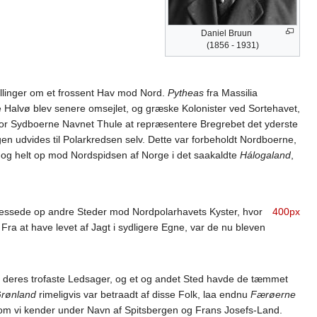
Daniel Bruun
(1856 - 1931)
illinger om et frossent Hav mod Nord.
Pytheas
fra Massilia
ske Halvø blev senere omsejlet, og græske Kolonister ved Sortehavet,
for Sydboerne Navnet Thule at repræsentere Bregrebet det yderste
en udvides til Polarkredsen selv. Dette var forbeholdt Nordboerne,
dog helt op mod Nordspidsen af Norge i det saakaldte
Hálogaland
,
pressede op andre Steder mod Nordpolarhavets Kyster, hvor
400px
Fra at have levet af Jagt i sydligere Egne, var de nu bleven
 deres trofaste Ledsager, og et og andet Sted havde de tæmmet
rønland
rimeligvis var betraadt af disse Folk, laa endnu
Færøerne
m vi kender under Navn af Spitsbergen og Frans Josefs-Land.