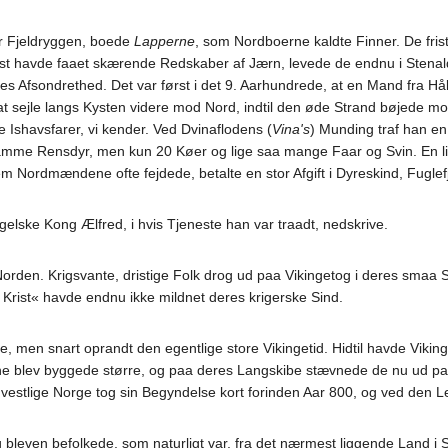
or Fjeldryggen, boede
Lapperne
, som Nordboerne kaldte Finner. De fri
 havde faaet skærende Redskaber af Jærn, levede de endnu i Stenald
res Afsondrethed. Det var først i det 9. Aarhundrede, at en Mand fra 
 at sejle langs Kysten videre mod Nord, indtil den øde Strand bøjed
te Ishavsfarer, vi kender. Ved Dvinaflodens (
Vina's
) Munding traf han e
tamme Rensdyr, men kun 20 Køer og lige saa mange Faar og Svin. En lil
 Nordmændene ofte fejdede, betalte en stor Afgift i Dyreskind, Fuglefje
elske Kong Ælfred, i hvis Tjeneste han var traadt, nedskrive.
 Norden. Krigsvante, dristige Folk drog ud paa Vikingetog i deres smaa
e Krist« havde endnu ikke mildnet deres krigerske Sind.
, men snart oprandt den egentlige store Vikingetid. Hidtil havde Viki
ene blev byggede større, og paa deres Langskibe stævnede de nu ud paa
det vestlige Norge tog sin Begyndelse kort forinden Aar 800, og ved de
 bleven befolkede, som naturligt var, fra det nærmest liggende Land i 