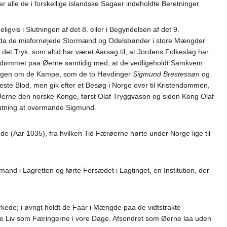
 alle de i forskellige islandske Sagaer indeholdte Beretninger.
gvis i Slutningen af det 8. eller i Begyndelsen af det 9.
e, da de misfornøjede Stormænd og Odelsbønder i store Mængder
et Tryk, som altid har været Aarsag til, at Jordens Folkeslag har
rredømmet paa Øerne samtidig med, at de vedligeholdt Samkvem
llingen om de Kampe, som de to Høvdinger
Sigmund Brestessøn
og
te Blod, men gik efter et Besøg i Norge over til Kristendommen,
rne den norske Konge, først Olaf Tryggvason og siden Kong Olaf
lutning at overmande Sigmund.
(Aar 1035), fra hvilken Tid Færøerne hørte under Norge lige til
 i Lagretten og førte Forsædet i Lagtinget, en Institution, der
de; i øvrigt holdt de Faar i Mængde paa de vidtstrakte
e Liv som Færingerne i vore Dage. Afsondret som Øerne laa uden