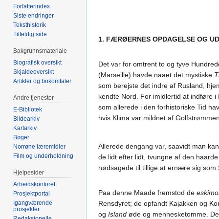
Forfatterindex
Siste endringer
Teksthistorik
Tilfeldig side
1. FÆRØERNES OPDAGELSE OG U
Bakgrunnsmateriale
Biografisk oversikt
Det var for omtrent to og tyve Hundred
Skjaldeoversikt
(Marseille) havde naaet det mystiske
T
Artikler og bokomtaler
som berejste det indre af Rusland, hj
kendte Nord. For imidlertid at indføre
Andre tjenester
som allerede i den forhistoriske Tid 
E-Bibliotek
hvis Klima var mildnet af Golfstrømmen
Bildearkiv
Kartarkiv
Bøger
Allerede dengang var, saavidt man kan
Norrøne læremidler
Film og underholdning
de lidt efter lidt, tvungne af den haar
nødsagede til tillige at ernære sig som
Hjelpesider
Arbeidskontoret
Paa denne Maade fremstod de
eskimo
Prosjektportal
Igangværende
Rensdyret; de opfandt Kajakken og Ko
prosjekter
og
Island
øde og mennesketomme. Det s
Redaksjonelle