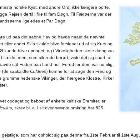
ærmeste norske Kyst, med andre Ord: ikke længere borte,
ge Rejsen dertil i fire til fem Døgn. Til Færøerne var der
tlandsøerne ligeledes et Par Døgn.
fare ud paa det aabne Hav og havde naaet de nævnte
et eller andet Skib skulde blive forslaaet ud af sin Kurs og
Ø kunde blive opdaget, og i Virkeligheden skete da ogsaa
lfælde; men, som allerede berørt, viste det sig snart, at
havde sat Foden paa Land her. Forud for dem var nemlig,
 (de saakaldte
Culdees
) komne for at søge den Fred og
 grumme hedenske Vikinger, der hærgede Klostre, Kirker
ter.
levet opdaget og beboet af enkelte keltiske Eremiter, er
icuilus
, skrev bl. a. i sit ovennævnte omkring Aar 825
e gejstlige, som har opholdt sig paa denne fra 1ste Februar til 1ste Aug