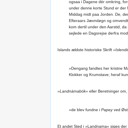
ogsaa i Dagene dér omkring, fors
under denne korte Stund er der M
Middag midt paa Jorden. De, de
Efteraars Jævndøgn og omvendt, a
kom dertil under den Aarstid, d
sejlede en Dagsrejse derfra mod
Islands ældste historiske Skrift
»Islend
»Dengang fandtes her kristne Mæ
Klokker og Krumstave; heraf kun
»Landnámabók«
eller Beretninger om,
»de blev fundne i
Papey
ved Øst
Et andet Sted i »Landnama« siges der 