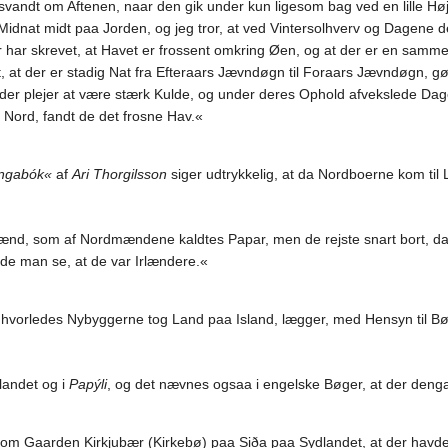
vandt om Aftenen, naar den gik under kun ligesom bag ved en lille Høj,
idnat midt paa Jorden, og jeg tror, at ved Vintersolhverv og Dagene dé
r har skrevet, at Havet er frossent omkring Øen, og at der er en sa
t der er stadig Nat fra Efteraars Jævndøgn til Foraars Jævndøgn, gør 
a der plejer at være stærk Kulde, og under deres Ophold afvekslede Da
 Nord, fandt de det frosne Hav.«
ingabók«
af
Ari Thorgilsson
siger udtrykkelig, at da Nordboerne kom til 
nd, som af Nordmændene kaldtes Papar, men de rejste snart bort, da de
de man se, at de var Irlændere.«
 hvorledes Nybyggerne tog Land paa Island, lægger, med Hensyn til Bøg
landet og i
Papýli
, og det nævnes ogsaa i engelske Bøger, at der deng
om Gaarden Kirkjubær (Kirkebø) paa Siða paa Sydlandet, at der havde