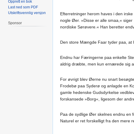
Opprett en bok
Last ned som PDF
Utskriftsvennlig versjon
Efterretninger herom haves i den irsk
nogle Øer. »Disse er alle smaa,« siger
Sponsor
nordiske Sørøvere.« Han beretter endv
Den store Mængde Faar tyder paa, at Ir
Endnu har Færingerne paa enkelte Ste
aldrig dræbte, men kun ernærede sig 
For øvrigt blev Øerne nu snart besøgte 
Frodebø paa Syderø og anlagde en Kolon
gamle hedenske Gudsdyrkelse vedblev 
forskansede »Borg«, ligesom der andre
Paa de sydlige Øer skelnes endnu en f
Naturel er ret forskelligt fra den mere