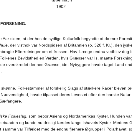
København
1902
DFORSKNING.
e Aar siden, at der hos de sydlige Kulturfolk begyndte at dæmre Forest
hule
, der vistnok var Nordspidsen af Britannien (o. 320 f. Kr.), den jy
embragte Efterretninger om et frossent Hav. Længe endnu vedblev dog 
 i Folkenes Bevidsthed en Verden, hvis Grænser var Is, maatte Forskning
havde overskredet dennes Grænse, idet Nybyggere havde taget Land en
.
 skønne, Folkestammer af forskellig Slags af stærkere Racer bleven 
de Nødvendighed, havde tilpasset deres Levesæt efter den barske Natur. 
 Sælfangere.
iske Folkeslag
, som bebor Asiens og Nordamerikas Kyster. Hunden var
nebaaden og kunde nu dristigt færdes langs Ishavets Kyster. Medens
G
amme var Tilfældet med de endnu fjernere Øgrupper i Polarhavet, so