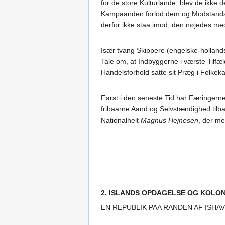
for de store Kulturlande, blev de ikke 
Kampaanden forlod dem og Modstandsdy
derfor ikke staa imod; den nøjedes med
Især tvang Skippere (engelske-hollandske
Tale om, at Indbyggerne i værste Tilfæ
Handelsforhold satte sit Præg i Folkek
Først i den seneste Tid har Færingern
fribaarne Aand og Selvstændighed tilba
Nationalhelt
Magnus Hejnesen
, der me
2. ISLANDS OPDAGELSE OG KOLON
EN REPUBLIK PAA RANDEN AF ISHAV