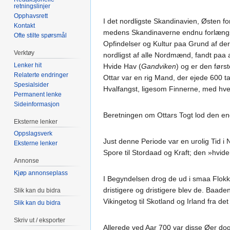
retningslinjer
Opphavsrett
I det nordligste Skandinavien, Østen f
Kontakt
medens Skandinaverne endnu forlængst
Ofte stilte spørsmål
Opfindelser og Kultur paa Grund af de
Verktøy
nordligst af alle Nordmænd, fandt paa
Lenker hit
Hvide Hav (
Gandviken
) og er den førs
Relaterte endringer
Ottar var en rig Mand, der ejede 600 
Spesialsider
Hvalfangst, ligesom Finnerne, med hvem
Permanent lenke
Sideinformasjon
Beretningen om Ottars Togt lod den eng
Eksterne lenker
Oppslagsverk
Just denne Periode var en urolig Tid i
Eksterne lenker
Spore til Stordaad og Kraft; den »hvid
Annonse
Kjøp annonseplass
I Begyndelsen drog de ud i smaa Flokke
dristigere og dristigere blev de. Baad
Slik kan du bidra
Vikingetog til Skotland og Irland fra 
Slik kan du bidra
Skriv ut / eksporter
Allerede ved Aar 700 var disse Øer dog