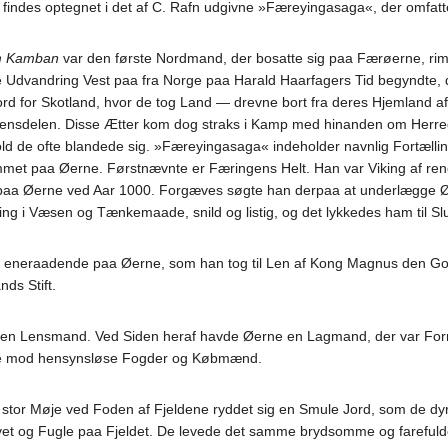
 findes optegnet i det af C. Rafn udgivne »Færeyingasaga«, der omfatter
m Kamban
var den første Nordmand, der bosatte sig paa Færøerne, rimeli
re Udvandring Vest paa fra Norge paa Harald Haarfagers Tid begyndt
rd for Skotland, hvor de tog Land — drevne bort fra deres Hjemland af d
Verdensdelen. Disse Ætter kom dog straks i Kamp med hinanden om He
hold de ofte blandede sig. »Færeyingasaga« indeholder navnlig Fortæ
et paa Øerne. Førstnævnte er Færingens Helt. Han var Viking af renes
aa Øerne ved Aar 1000. Forgæves søgte han derpaa at underlægge Øe
ng i Væsen og Tænkemaade, snild og listig, og det lykkedes ham til S
eneraadende paa Øerne, som han tog til Len af Kong Magnus den Gode 
ds Stift.
 en Lensmand. Ved Siden heraf havde Øerne en Lagmand, der var Formand
rne mod hensynsløse Fogder og Købmænd.
r Møje ved Foden af Fjeldene ryddet sig en Smule Jord, som de dyrke
vet og Fugle paa Fjeldet. De levede det samme brydsomme og farefuld