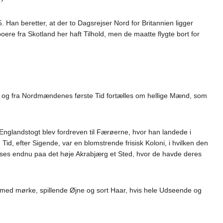
5. Han beretter, at der to Dagsrejser Nord for Britannien ligger
re fra Skotland her haft Tilhold, men de maatte flygte bort for
, og fra Nordmændenes første Tid fortælles om hellige Mænd, som
Englandstogt blev fordreven til Færøerne, hvor han landede i
d, efter Sigende, var en blomstrende frisisk Koloni, i hvilken den
ses endnu paa det høje Akrabjærg et Sted, hvor de havde deres
k med mørke, spillende Øjne og sort Haar, hvis hele Udseende og