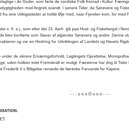
delagtige i de Goder, som førte de nordiske Folk fremad i Kultur. Færin
gtigheden mod Angreb svandt. I senere Tider, da Sørøvere og Fiske
 fra sine Udkigssteder at holde Øje med, naar Fjenden kom, for med Fæ 
 o. fl. a.), som efter det 15. Aarh. gik paa Hval- og Fiskefangst i Nordi
lde blev bortførte som Slaver af algierske Sørøvere og andre. Denne s
arakteren og var en Hindring for Udviklingen af Landets og Havets Rigd
e under de sikrere Ernæringsforhold, Lagtingets Oprettelse, Monopolh
ge, uden hvilken intet Fremskridt er muligt. Færøerne har dog til Tider
d Frederik II.s Billigelse rensede de færøske Farvande for Kapere.
- - - o o o O o o o - - -
ISATION.
ET.