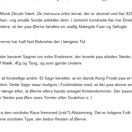
e Munk
Dicuils
Værk:
De mensura orbis terræ
, der er skrevet ved Aar 82
 han, »og smalle Sunde adskiller dem. I omtrent hundrede Aar har Eneboe
idere, at der paa Øerne fandtes en utallig Mængde Faar og Søfugle.
erne har haft fast Beboelse der i længere Tid.
der bevaret Sagnet om irske Eneboere, der levede paa afsides Steder
af Mælk, Æg og Tang, og som gjorde Undere.
af forskellige andre. Et Sagn beretter, at en dansk
Kong Frode
paa et 
i. Dette Sagn staar muligvis i Forbindelse med, at der paa denne en Ti
længe efter, at Øerne ellers havde antaget Kristendommen. Der paavi
 Steder paa Øen vises Tomter efter Gudehov o. l.
ra den nordiske Race fremmed (irsk?) Afstamning. Det er livligere Fol
 rene nordiske Type, der bebor Resten af Øerne.