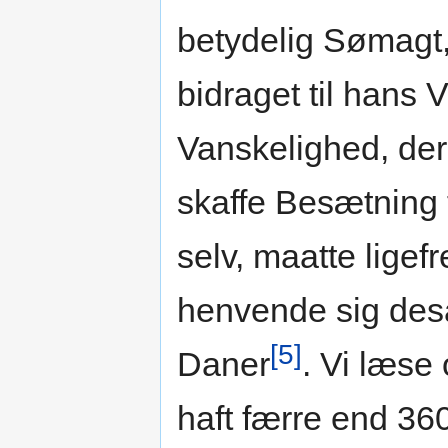
betydelig Sømagt, 
bidraget til hans
Vanskelighed, de
skaffe Besætning 
selv, maatte ligef
henvende sig des
[5]
Daner
. Vi læse
haft færre end 360