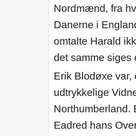
Nordmænd, fra hv
Danerne i England
omtalte Harald ik
det samme siges
Erik Blodøxe var,
udtrykkelige Vidn
Northumberland. 
Eadred hans Overv