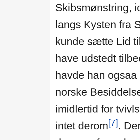
Skibsmønstring, 
langs Kysten fra St
kunde sætte Lid ti
have udstedt tilbe
havde han ogsaa u
norske Besiddelse
imidlertid for tviv
[7]
intet derom
. De