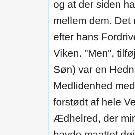
og at der siden h
mellem dem. Det na
efter hans Fordrive
Viken. "Men", til
Søn) var en Hedn
Medlidenhed med 
forstødt af hele V
Ædhelred, der min
havde maattet døj