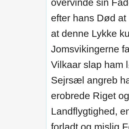
overvinde sin Fade
efter hans Død at 
at denne Lykke ku
Jomsvikingerne f
Vilkaar slap ham 
Sejrsæl angreb h
erobrede Riget og 
Landflygtighed, e
forladt og mislig 