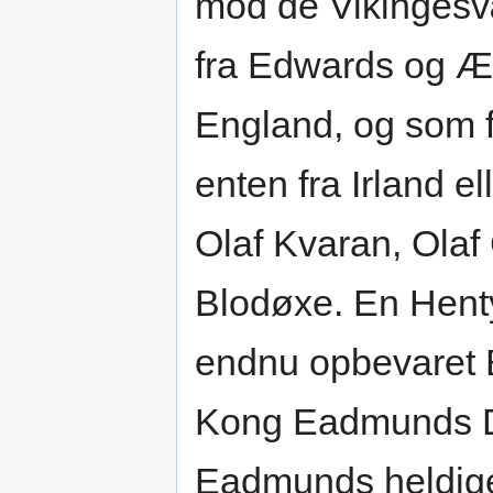
mod de Vikingesvæ
fra Edwards og Æ
England, og som 
enten fra Irland el
Olaf Kvaran, Olaf
Blodøxe. En Henty
endnu opbevaret B
Kong Eadmunds Da
Eadmunds heldige