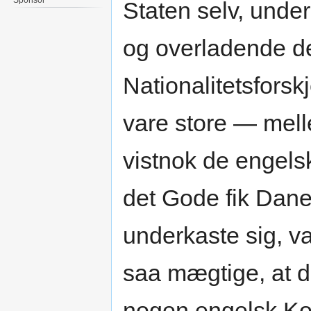
Staten selv, unde
og overladende det
Nationalitetsforsk
vare store — mel
vistnok de engels
det Gode fik Dane
underkaste sig, v
saa mægtige, at d
nogen engelsk Kon