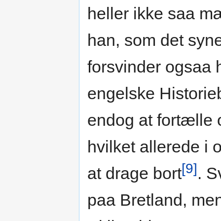
heller ikke saa m
han, som det synes
forsvinder ogsaa h
engelske Historie
endog at fortælle
hvilket allerede i
[9]
at drage bort
. S
paa Bretland, men 