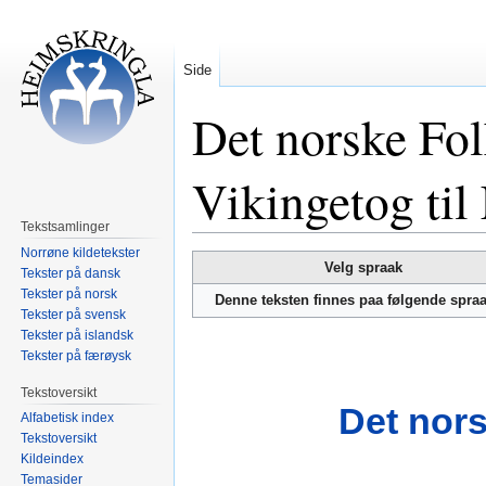
Side
Det norske Fol
Vikingetog til
Tekstsamlinger
Norrøne kildetekster
Hopp
Hopp
Velg spraak
Tekster på dansk
til
til
Tekster på norsk
Denne teksten finnes paa følgende spra
navigering
søk
Tekster på svensk
Tekster på islandsk
Tekster på færøysk
Tekstoversikt
Det nors
Alfabetisk index
Tekstoversikt
Kildeindex
Temasider