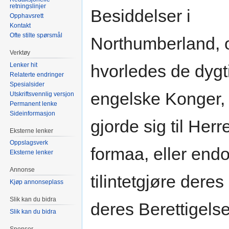
retningslinjer
Besiddelser i
Opphavsrett
Kontakt
Ofte stilte spørsmål
Northumberland, o
Verktøy
Lenker hit
hvorledes de dygt
Relaterte endringer
Spesialsider
engelske Konger,
Utskriftsvennlig versjon
Permanent lenke
Sideinformasjon
gjorde sig til Her
Eksterne lenker
Oppslagsverk
formaa, eller endo
Eksterne lenker
Annonse
tilintetgjøre dere
Kjøp annonseplass
Slik kan du bidra
deres Berettigelse
Slik kan du bidra
Sponsor