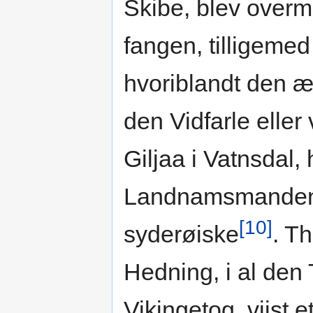
Skibe, blev overma
fangen, tilligem
hvoriblandt den æ
den Vidfarle eller
Giljaa i Vatnsdal,
Landnamsmanden
[10]
syderøiske
. T
Hedning, i al den
Vikingetog, viist 