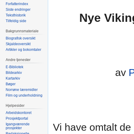
Forfatterindex
Siste endringer
Nye Vikin
Teksthistorik
Tilfeldig side
Bakgrunnsmateriale
Biografisk oversikt
Skjaldeoversikt
Artikler og bokomtaler
Andre tjenester
E-Bibliotek
av
P
Bildearkiv
Kartarkiv
Bøger
Norrøne læremidler
Film og underholdning
Hjelpesider
Arbeidskontoret
Prosjektportal
Vi have omtalt de
Igangværende
prosjekter
Redaksjonelle