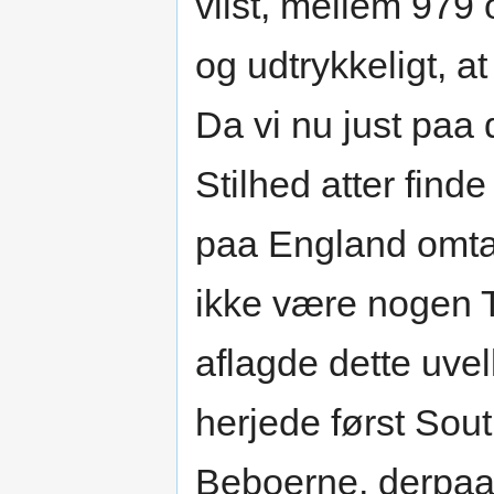
viist, mellem 979 
og udtrykkeligt, a
Da vi nu just paa
Stilhed atter find
paa England omtal
ikke være nogen T
aflagde dette uv
herjede først Sou
Beboerne, derpaa