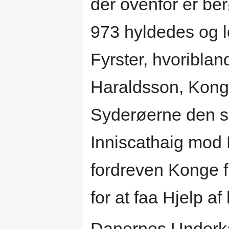
der ovenfor er be
973 hyldedes og l
Fyrster, hvoriblan
Haraldsson, Kong
Syderøerne den sa
Inniscathaig mod 
fordreven Konge f
for at faa Hjelp af
Danernes Underka