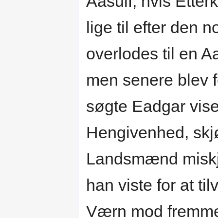
Aasulf, hvis Ette
lige til efter den
overlodes til en A
men senere blev f
søgte Eadgar vise
Hengivenhed, skjø
Landsmænd miskj
han viste for at t
Værn mod fremmed