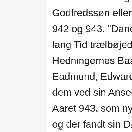
Godfredssøn eller
942 og 943. "Daner
lang Tid trælbøj
Hedningernes Baa
Eadmund, Edwards 
dem ved sin Anse
Aaret 943, som ny
og der fandt sin 