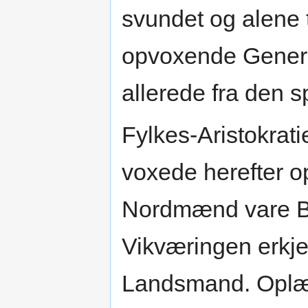
svundet og alene 
opvoxende Gener
allerede fra den 
Fylkes-Aristokrati
voxede herefter op
Nordmænd vare Bo
Vikværingen erkj
Landsmand. Oplæn