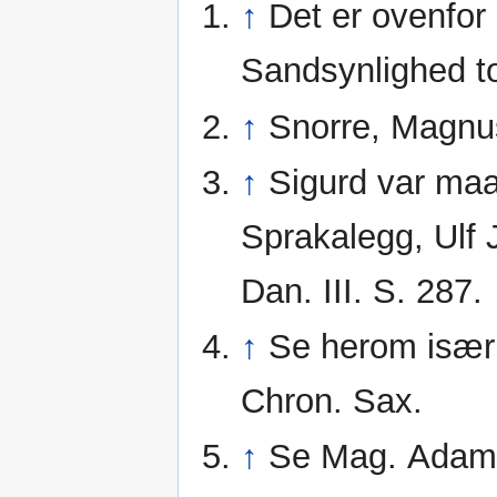
↑
Det er ovenfor 
Sandsynlighed tog
↑
Snorre, Magnu
↑
Sigurd var ma
Sprakalegg, Ulf 
Dan. III. S. 287.
↑
Se herom især
Chron. Sax.
↑
Se Mag. Adam, I