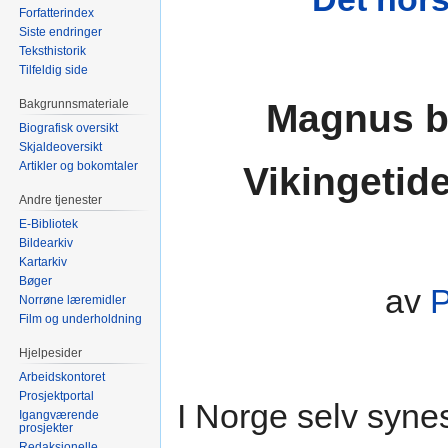
Forfatterindex
Siste endringer
Teksthistorik
Tilfeldig side
Magnus b
Bakgrunnsmateriale
Biografisk oversikt
Skjaldeoversikt
Artikler og bokomtaler
Vikingetid
Andre tjenester
E-Bibliotek
Bildearkiv
Kartarkiv
Bøger
av
P
Norrøne læremidler
Film og underholdning
Hjelpesider
Arbeidskontoret
Prosjektportal
I Norge selv syne
Igangværende
prosjekter
Redaksjonelle