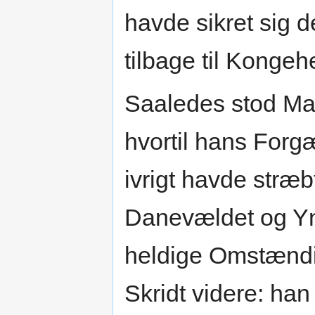
havde sikret sig 
tilbage til Kongeh
Saaledes stod Ma
hvortil hans Forg
ivrigt havde stræb
Danevældet og Yn
heldige Omstændi
Skridt videre: ha