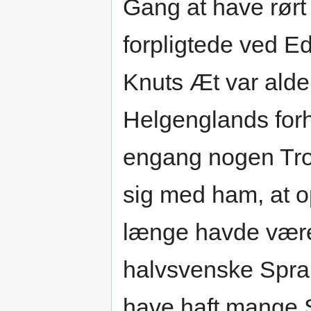
Gang at have rørt
forpligtede ved Ed
Knuts Æt var ald
Helgenglands forh
engang nogen Tro
sig med ham, at op
længe havde været
halvsvenske Spra
have haft mange S