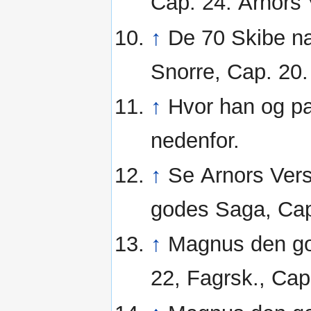
Cap. 24. Arnors
↑
De 70 Skibe næ
Snorre, Cap. 20.
↑
Hvor han og pa
nedenfor.
↑
Se Arnors Ver
godes Saga, Cap
↑
Magnus den go
22, Fagrsk., Cap