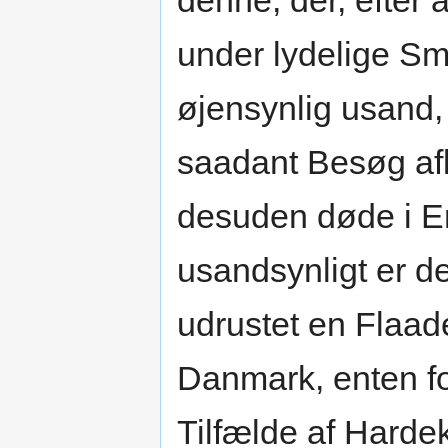
denne, der, efter 
under lydelige S
øjensynlig usand,
saadant Besøg af
desuden døde i En
usandsynligt er d
udrustet en Flaad
Danmark, enten fo
Tilfælde af Harde