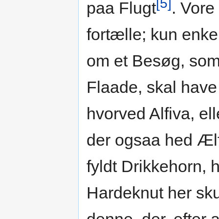
[5]
paa Flugt
. Vore
fortælle; kun enk
om et Besøg, som 
Flaade, skal have 
hvorved Alfiva, e
der ogsaa hed Ælfg
fyldt Drikkehorn, 
Hardeknut her sk