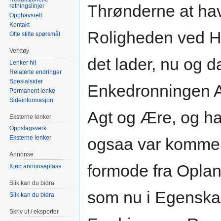
Thrønderne at hav
retningslinjer
Opphavsrett
Kontakt
Roligheden ved Ho
Ofte stilte spørsmål
Verktøy
det lader, nu og 
Lenker hit
Relaterte endringer
Spesialsider
Enkedronningen Aa
Permanent lenke
Sideinformasjon
Agt og Ære, og han
Eksterne lenker
Oppslagsverk
Eksterne lenker
ogsaa var kommen
Annonse
formode fra Opla
Kjøp annonseplass
Slik kan du bidra
som nu i Egenska
Slik kan du bidra
Skriv ut / eksporter