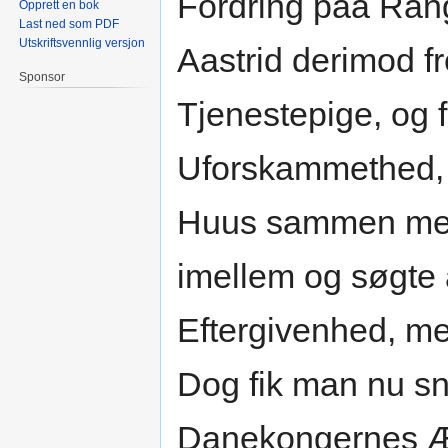
Fordring paa Ran
Opprett en bok
Last ned som PDF
Utskriftsvennlig versjon
Aastrid derimod fr
Sponsor
Tjenestepige, og 
Uforskammethed, a
Huus sammen med 
imellem og søgte at
Eftergivenhed, me
Dog fik man nu sn
Danekongernes Æ