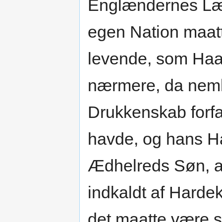
Englændernes Læn
egen Nation maatt
levende, som Haa
nærmere, da nemli
Drukkenskab forf
havde, og hans H
Ædhelreds Søn, al
indkaldt af Harde
det maatte være s