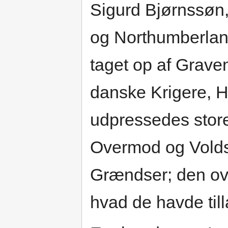
Sigurd Bjørnssøn
og Northumberla
taget op af Graven
danske Krigere, 
udpressedes sto
Overmod og Volds
Grændser; den ove
hvad de havde till