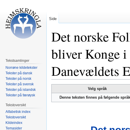
Side
Det norske Fol
bliver Konge 
Tekstsamlinger
Danevældets 
Norrøne kildetekster
Tekster på dansk
Tekster på norsk
Tekster på svensk
Hopp
Hopp
Velg språk
Tekster på islandsk
til
til
Tekster på færøysk
Denne teksten finnes på følgende språ
navigering
søk
Tekstoversikt
Alfabetisk index
Tekstoversikt
Kildeindex
Det nors
Temasider