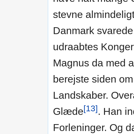
stevne almindeligt
Danmark svarede ti
udraabtes Kongern
Magnus da med al
berejste siden o
Landskaber. Over
[13]
Glæde
. Han i
Forleninger. Og d