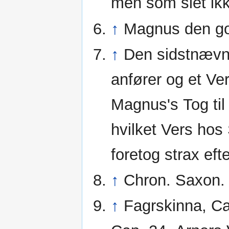
men som slet ikk
↑
Magnus den go
↑
Den sidstnævn
anfører og et Ve
Magnus's Tog ti
hvilket Vers hos 
foretog strax ef
↑
Chron. Saxon.
↑
Fagrskinna, C