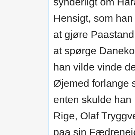
synderligt om Har
Hensigt, som han
at gjøre Paastan
at spørge Daneko
han vilde vinde d
Øjemed forlange 
enten skulde han 
Rige, Olaf Tryggv
paa sin Fædrenejo