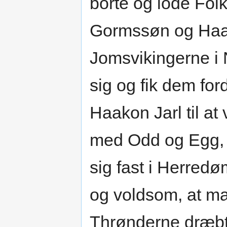
borte og lode Folk
Gormssøn og Haak
Jomsvikingerne i 
sig og fik dem fo
Haakon Jarl til 
med Odd og Egg, 
sig fast i Herred
og voldsom, at man
Thrønderne dræbt