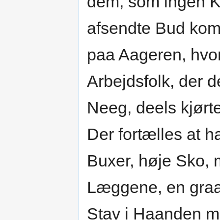
dem, som ingen K
afsendte Bud kom t
paa Aageren, hvor
Arbejdsfolk, der d
Neeg, deels kjørte
Der fortælles at h
Buxer, høje Sko, 
Læggene, en graa
Stav i Haanden me