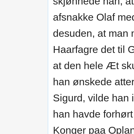
skjønnede han, at 
afsnakke Olaf med
desuden, at man m
Haarfagre det ti
at den hele Æt s
han ønskede atter
Sigurd, vilde han
han havde forhør
Konger paa Opland