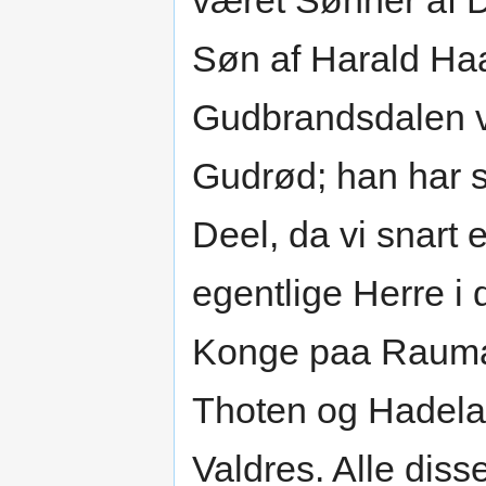
været Sønner af D
Søn af Harald Haa
Gudbrandsdalen v
Gudrød; han har s
Deel, da vi snart
egentlige Herre i d
Konge paa Rauma
Thoten og Hadelan
Valdres. Alle dis