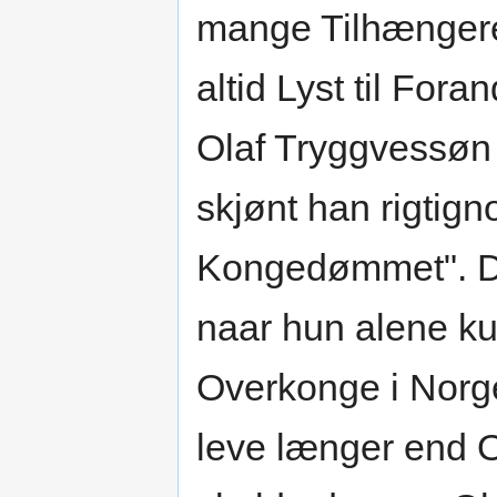
mange Tilhængere
altid Lyst til Fora
Olaf Tryggvessøn 
skjønt han rigtig
Kongedømmet". De
naar hun alene k
Overkonge i Norge,
leve længer end O