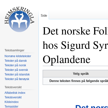
Side
Det norske Fol
hos Sigurd Sy
Tekstsamlinger
Oplandene
Norrøne kildetekster
Tekster på dansk
Tekster på norsk
Tekster på svensk
Hopp
Hopp
Velg språk
Tekster på islandsk
til
til
Tekster på færøysk
Denne teksten finnes på følgende språ
navigering
søk
Tekstoversikt
Alfabetisk index
Tekstoversikt
Kildeindex
Det nors
Temasider