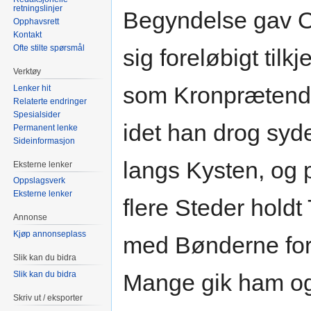
retningslinjer
Begyndelse gav O
Opphavsrett
Kontakt
Ofte stilte spørsmål
sig foreløbigt tilk
Verktøy
som Kronprætend
Lenker hit
Relaterte endringer
Spesialsider
idet han drog syde
Permanent lenke
Sideinformasjon
langs Kysten, og 
Eksterne lenker
Oppslagsverk
Eksterne lenker
flere Steder holdt
Annonse
Kjøp annonseplass
med Bønderne for 
Slik kan du bidra
Slik kan du bidra
Mange gik ham og
Skriv ut / eksporter