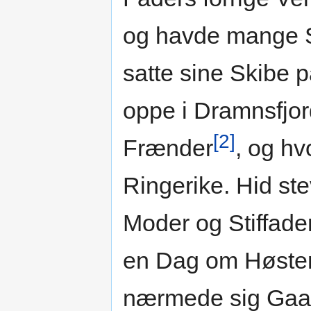
og havde mange S
satte sine Skibe 
oppe i Dramnsfjo
[2]
Frænder
, og hvo
Ringerike. Hid st
Moder og Stiffade
en Dag om Høsten
nærmede sig Gaa