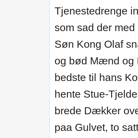
Tjenestedrenge in
som sad der med f
Søn Kong Olaf sna
og bød Mænd og Kv
bedste til hans K
hente Stue-Tjeld
brede Dækker ove
paa Gulvet, to sa