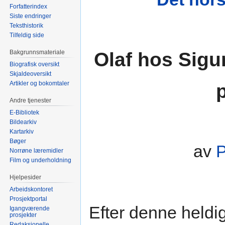
Forfatterindex
Siste endringer
Teksthistorik
Tilfeldig side
Olaf hos Sigu
Bakgrunnsmateriale
Biografisk oversikt
Skjaldeoversikt
Artikler og bokomtaler
Andre tjenester
E-Bibliotek
Bildearkiv
Kartarkiv
Bøger
av
P
Norrøne læremidler
Film og underholdning
Hjelpesider
Arbeidskontoret
Prosjektportal
Efter denne heldi
Igangværende
prosjekter
Redaksjonelle