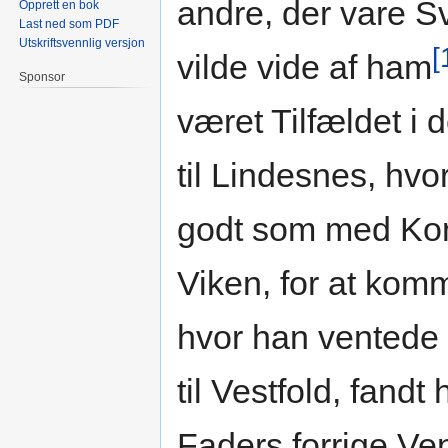
andre, der vare Sv
Opprett en bok
Last ned som PDF
Utskriftsvennlig versjon
[
vilde vide af ham
Sponsor
været Tilfældet i
til Lindesnes, hv
godt som med Kong
Viken, for at kom
hvor han ventede
til Vestfold, fand
Faders forrige Ve