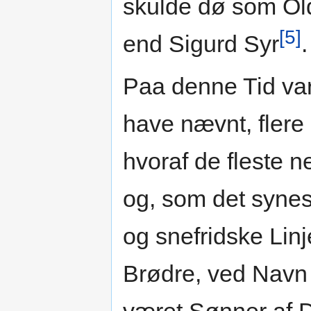
skulde dø som Old
[5]
end Sigurd Syr
.
Paa denne Tid var 
have nævnt, fler
hvoraf de fleste 
og, som det synes,
og snefridske Lin
Brødre, ved Navn 