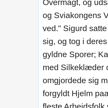
Overmagt, og uds
og Sviakongens V
ved." Sigurd satt
sig, og tog i der
gyldne Sporer; K
med Silkeklæder 
omgjordede sig me
forgyldt Hjelm paa
fleste Arbejdsfol