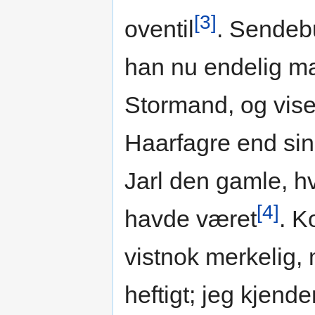
[3]
oventil
. Sendeb
han nu endelig ma
Stormand, og vis
Haarfagre end sin
Jarl den gamle, h
[4]
havde været
. K
vistnok merkelig,
heftigt; jeg kjend