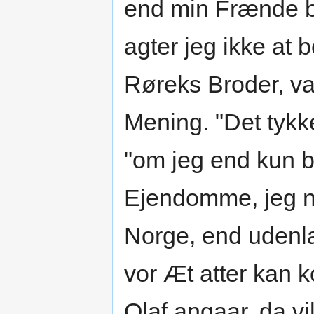
end min Frænde bl
agter jeg ikke at
Røreks Broder, v
Mening. "Det tykk
"om jeg end kun 
Ejendomme, jeg n
Norge, end udenla
vor Æt atter kan
Olaf angaar, da v