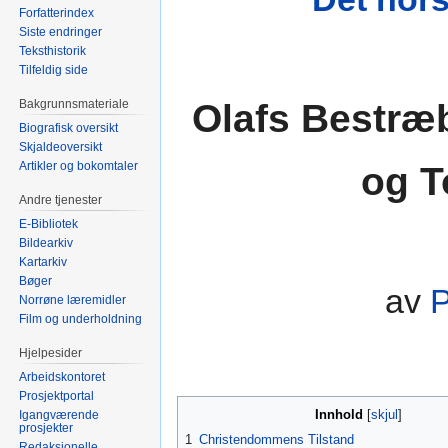
Forfatterindex
Siste endringer
Teksthistorik
Tilfeldig side
Olafs Bestræ
Bakgrunnsmateriale
Biografisk oversikt
Skjaldeoversikt
Artikler og bokomtaler
og T
Andre tjenester
E-Bibliotek
Bildearkiv
Kartarkiv
Bøger
av
P
Norrøne læremidler
Film og underholdning
Hjelpesider
Arbeidskontoret
Prosjektportal
Innhold
Igangværende
prosjekter
1
Christendommens Tilstand
Redaksjonelle