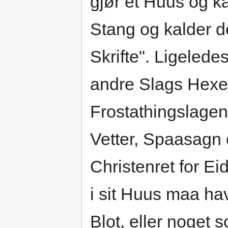
gjør et Huus og ka
Stang og kalder d
Skrifte". Ligeled
andre Slags Hexer
Frostathingslagen
Vetter, Spaasagn 
Christenret for Ei
i sit Huus maa hav
Blot, eller noget 