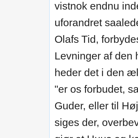
vistnok endnu ind
uforandret saale
Olafs Tid, forbyde
Levninger af den 
heder det i den æl
"er os forbudet, sa
Guder, eller til Hø
siges der, overbe