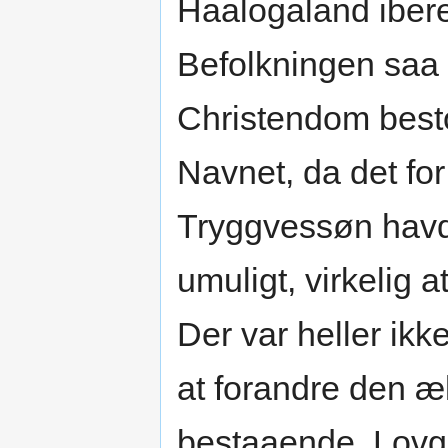
Haalogaland iber
Befolkningen saa 
Christendom besto
Navnet, da det fo
Tryggvessøn hav
umuligt, virkelig a
Der var heller ikke
at forandre den æ
bestaaende, Lovg