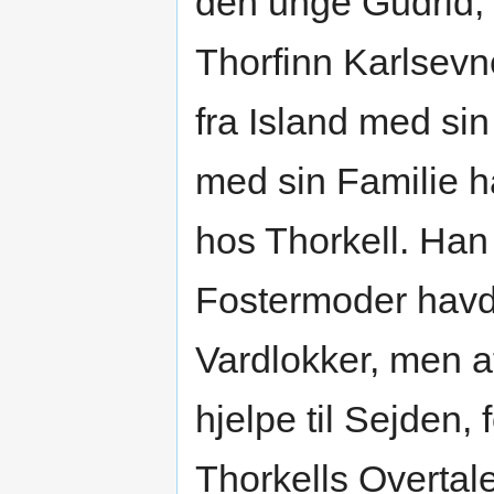
den unge Gudrid, d
Thorfinn Karlsevn
fra Island med si
med sin Familie h
hos Thorkell. Han 
Fostermoder havd
Vardlokker, men at
hjelpe til Sejden,
Thorkells Overtal