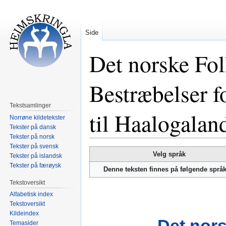
Side
Det norske Fol
Bestræbelser 
Tekstsamlinger
til Haalogalan
Norrøne kildetekster
Tekster på dansk
Tekster på norsk
Tekster på svensk
Hopp
Hopp
Velg språk
Tekster på islandsk
til
til
Tekster på færøysk
Denne teksten finnes på følgende språ
navigering
søk
Tekstoversikt
Alfabetisk index
Tekstoversikt
Kildeindex
Det nors
Temasider