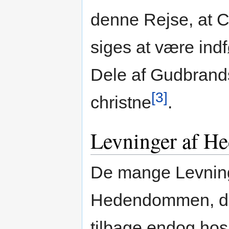
denne Rejse, at 
siges at være ind
Dele af Gudbrands
[3]
christne
.
Levninger af 
De mange Levning
Hedendommen, de
tilbage endog hos