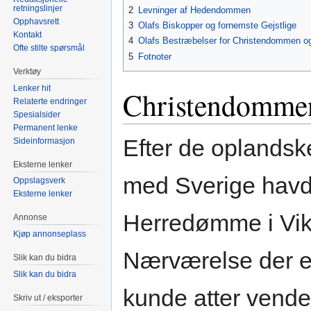
retningslinjer
2
Levninger af Hedendommen
Opphavsrett
3
Olafs Biskopper og fornemste Gejstlige
Kontakt
4
Olafs Bestræbelser for Christendommen o
Ofte stilte spørsmål
5
Fotnoter
Verktøy
Lenker hit
Christendommen
Relaterte endringer
Spesialsider
Permanent lenke
Efter de oplands
Sideinformasjon
Eksterne lenker
med Sverige havde
Oppslagsverk
Eksterne lenker
Herredømme i Vik
Annonse
Kjøp annonseplass
Nærværelse der e
Slik kan du bidra
Slik kan du bidra
kunde atter vende 
Skriv ut / eksporter