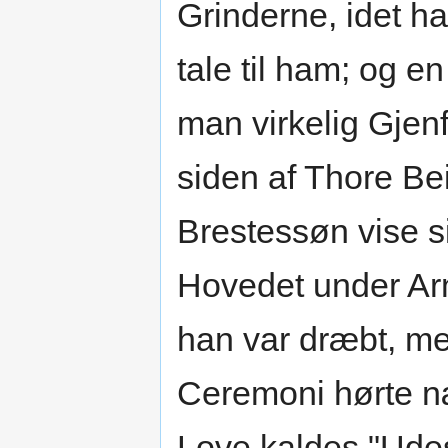
Grinderne, idet h
tale til ham; og en
man virkelig Gjen
siden af Thore B
Brestessøn vise s
Hovedet under Arm
han var dræbt, m
Ceremoni hørte næ
Love kaldes "Udes