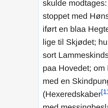
skulde modtages: 
stoppet med Høns
iført en blaa Heg
lige til Skjødet;
sort Lammeskindsh
paa Hovedet; om 
med en Skindpung,
[1
(Hexeredskaber
med messingbesl