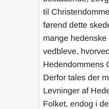
til Christendomme
førend dette skede
mange hedenske S
vedbleve, hvorved
Hedendommens Ov
Derfor tales der 
Levninger af Hed
Folket, endog i d