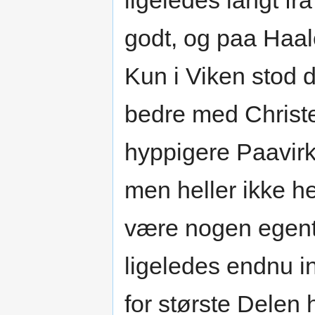
ligeledes langt f
godt, og paa Haal
Kun i Viken stod d
bedre med Christ
hyppigere Paavir
men heller ikke h
være nogen egent
ligeledes endnu in
for største Delen 