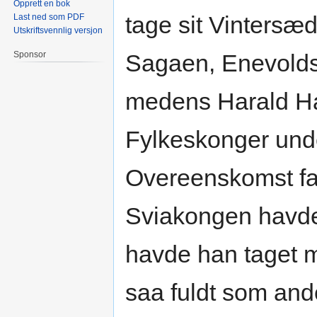
Opprett en bok
tage sit Vintersæd
Last ned som PDF
Utskriftsvennlig versjon
Sponsor
Sagaen, Enevolds
medens Harald H
Fylkeskonger unde
Overeenskomst fa
Sviakongen havde
havde han taget m
saa fuldt som and