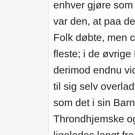
enhver gjøre som 
var den, at paa d
Folk døbte, men ch
fleste; i de øvrig
derimod endnu vidt
til sig selv overl
som det i sin Bar
Throndhjemske og 