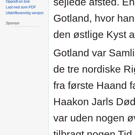
sejlede afsted. En
Opprett en bok
Last ned som PDF
Utskriftsvennlig versjon
Gotland, hvor ha
Sponsor
den østlige Kyst a
Gotland var Samli
de tre nordiske R
fra første Haand 
Haakon Jarls Død
var uden nogen øv
tilbragt nogen Ti