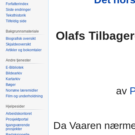
Forfatterindex
Siste endringer
Teksthistorik
Tilfeldig side
Olafs Tilbage
Bakgrunnsmateriale
Biografisk oversikt
Skjaldeoversikt
Artikler og bokomtaler
Andre tjenester
E-Bibliotek
Bildearkiv
Kartarkiv
Bøger
av
P
Norrøne læremidler
Film og underholdning
Hjelpesider
Arbeidskontoret
Prosjektportal
Da Vaaren nærme
Igangværende
prosjekter
Redaksjonelle