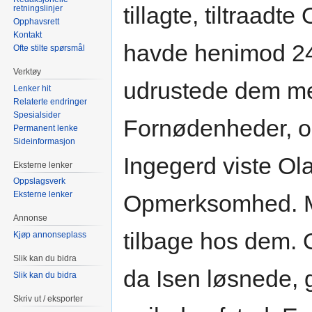
tillagte, tiltraadt
retningslinjer
Opphavsrett
Kontakt
havde henimod 240
Ofte stilte spørsmål
Verktøy
udrustede dem me
Lenker hit
Relaterte endringer
Spesialsider
Fornødenheder, o
Permanent lenke
Sideinformasjon
Ingegerd viste Ol
Eksterne lenker
Oppslagsverk
Eksterne lenker
Opmerksomhed. M
Annonse
tilbage hos dem. O
Kjøp annonseplass
Slik kan du bidra
da Isen løsnede, 
Slik kan du bidra
Skriv ut / eksporter