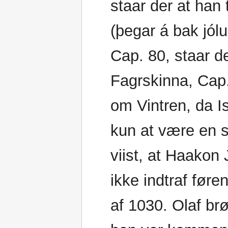
staar der at han 
(þegar á bak jól
Cap. 80, staar de
Fagrskinna, Cap. 
om Vintren, da I
kun at være en s
viist, at Haakon 
ikke indtraf føre
af 1030. Olaf brø