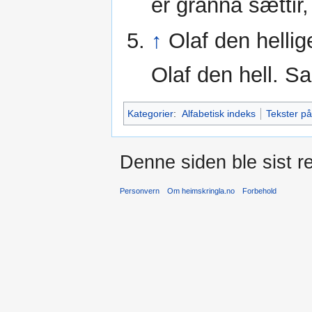
er granna sættir
↑
Olaf den helli
Olaf den hell. S
Kategorier
:
Alfabetisk indeks
Tekster på
Denne siden ble sist re
Personvern
Om heimskringla.no
Forbehold