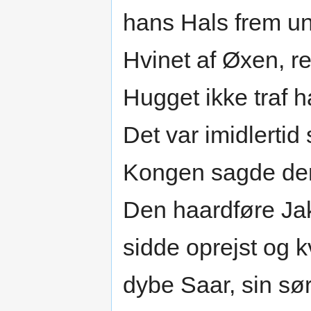
hans Hals frem u
Hvinet af Øxen, re
Hugget ikke traf 
Det var imidlertid
Kongen sagde derf
Den haardføre Jak
sidde oprejst og k
dybe Saar, sin sør