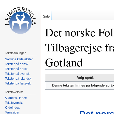
Side
Det norske Fol
Tilbagerejse f
Tekstsamlinger
Gotland
Norrøne kildetekster
Tekster på dansk
Tekster på norsk
Tekster på svensk
Hopp
Hopp
Velg språk
Tekster på islandsk
til
til
Tekster på færøysk
Denne teksten finnes på følgende språ
navigering
søk
Tekstoversikt
Alfabetisk index
Tekstoversikt
Kildeindex
Det nors
Temasider