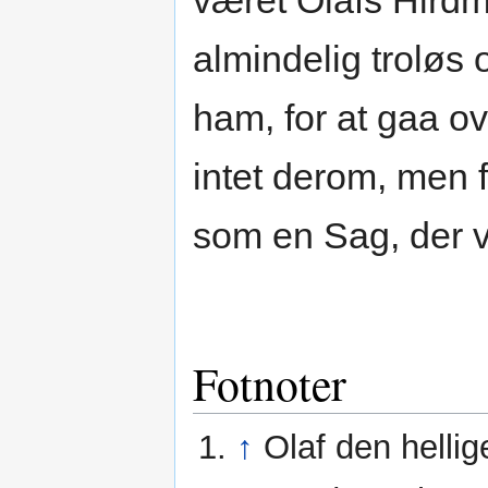
været Olafs Hird
almindelig troløs
ham, for at gaa o
intet derom, men 
som en Sag, der v
Fotnoter
↑
Olaf den helli