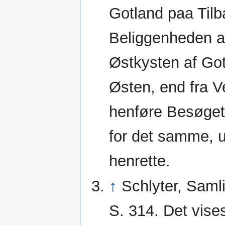
Gotland paa Tilb
Beliggenheden af
Østkysten af Got
Østen, end fra V
henføre Besøget 
for det samme, u
henrette.
↑
Schlyter, Saml
S. 314. Det vise