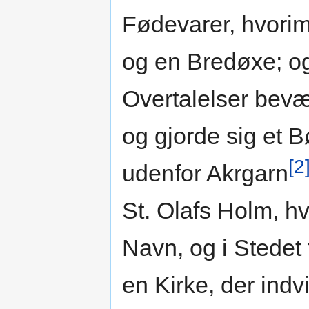
Fødevarer, hvorim
og en Bredøxe; og
Overtalelser bevæ
og gjorde sig et
[2
udenfor Akrgarn
St. Olafs Holm, h
Navn, og i Stede
en Kirke, der indvie