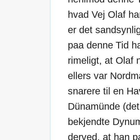
hvad Vej Olaf ha
er det sandsynli
paa denne Tid har
rimeligt, at Olaf
ellers var Nord
snarere til en Ha
Dünamünde (det 
bekjendte Dynum
derved, at han p