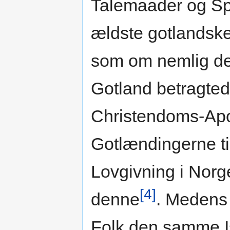
Talemaader og Sp
ældste gotlandske
som om nemlig de
Gotland betragted
Christendoms-Apo
Gotlændingerne ti
Lovgivning i Norge
[4]
denne
. Medens 
Folk den samme I