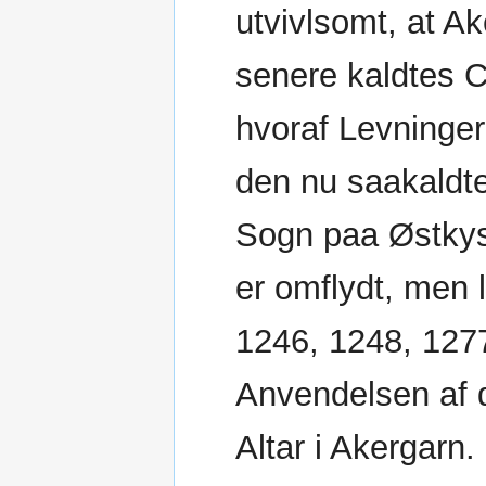
utvivlsomt, at 
senere kaldtes C
hvoraf Levninger
den nu saakaldte
Sogn paa Østkyst
er omflydt, men 
1246, 1248, 1277
Anvendelsen af d
Altar i Akergarn.