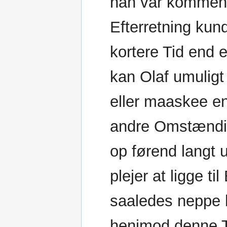
han var kommen 
Efterretning ku
kortere Tid end 
kan Olaf umuligt
eller maaskee en
andre Omstændig
op førend langt 
plejer at ligge t
saaledes neppe 
henimod denne T