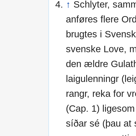
↑
Schlyter, samm
anføres flere Or
brugtes i Svensk
svenske Love, me
den ældre Gulathi
laigulenningr (lei
rangr, reka for v
(Cap. 1) ligesom
síðar sé (þau at 