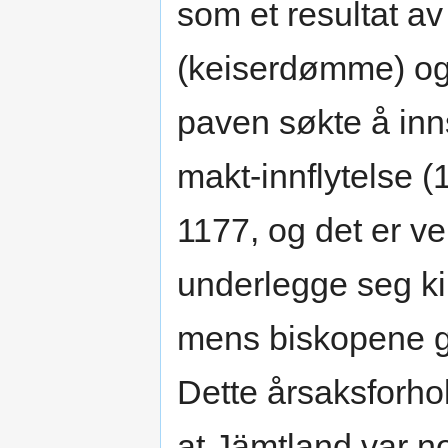
som et resultat a
(keiserdømme) og
paven søkte å inn
makt-innflytelse (
1177, og det er ve
underlegge seg kir
mens biskopene ge
Dette årsaksforhol
at Jämtland var no