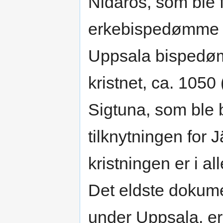
Nidaros, som ble f
erkebispedømme 11
Uppsala bispedø
kristnet, ca. 1050
Sigtuna, som ble 
tilknytningen for 
kristningen er i al
Det eldste dokume
under Uppsala, er 