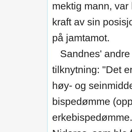
mektig mann, var 
kraft av sin posis
på jamtamot.
Sandnes' andre p
tilknytning: "Det e
høy- og seinmidde
bispedømme (oppre
erkebispedømme. 