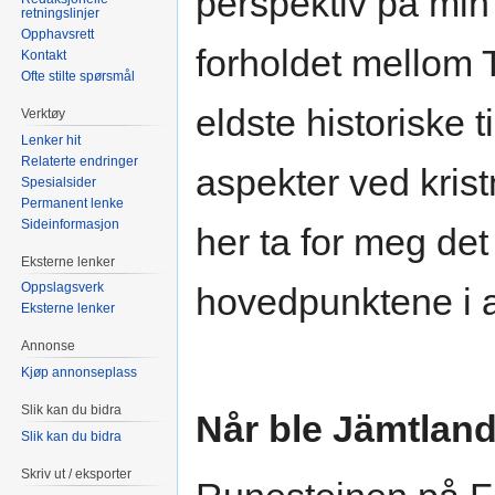
perspektiv på mi
retningslinjer
Opphavsrett
forholdet mellom 
Kontakt
Ofte stilte spørsmål
eldste historiske ti
Verktøy
Lenker hit
Relaterte endringer
aspekter ved kris
Spesialsider
Permanent lenke
Sideinformasjon
her ta for meg det
Eksterne lenker
Oppslagsverk
hovedpunktene i a
Eksterne lenker
Annonse
Kjøp annonseplass
Slik kan du bidra
Når ble Jämtland
Slik kan du bidra
Skriv ut / eksporter