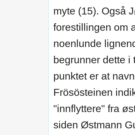
myte (15). Også 
forestillingen om 
noenlunde lignen
begrunner dette i
punktet er at nav
Frösösteinen indik
"innflyttere" fra 
siden Østmann Gu