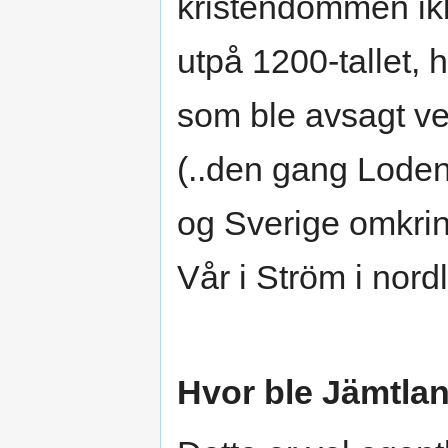
kristendommen ikk
utpå 1200-tallet, 
som ble avsagt ved
(..den gang Lode
og Sverige omkrin
Vår i Ström i nord
Hvor ble Jämtlan