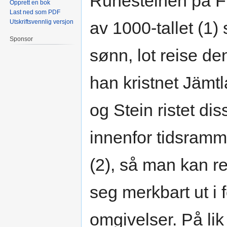
Runesteinen på Frö
Opprett en bok
Last ned som PDF
Utskriftsvennlig versjon
av 1000-tallet (1)
Sponsor
sønn, lot reise d
han kristnet Jämt
og Stein ristet di
innenfor tidsramm
(2), så man kan r
seg merkbart ut i f
omgivelser. På lik