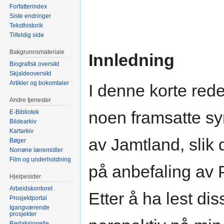
Forfatterindex
Siste endringer
Teksthistorik
Tilfeldig side
Bakgrunnsmateriale
Innledning
Biografisk oversikt
Skjaldeoversikt
Artikler og bokomtaler
I denne korte red
Andre tjenester
noen framsatte s
E-Bibliotek
Bildearkiv
Kartarkiv
av Jamtland, slik 
Bøger
Norrøne læremidler
Film og underholdning
på anbefaling av P
Hjelpesider
Arbeidskontoret
Etter å ha lest dis
Prosjektportal
Igangværende
prosjekter
Redaksjonelle