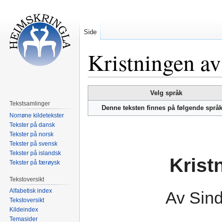
Side
Kristningen av
Hopp
Hopp
Velg språk
til
til
Tekstsamlinger
Denne teksten finnes på følgende språ
navigering
søk
Norrøne kildetekster
Tekster på dansk
Tekster på norsk
Tekster på svensk
Tekster på islandsk
Krist
Tekster på færøysk
Tekstoversikt
Alfabetisk index
Av Sin
Tekstoversikt
Kildeindex
Temasider