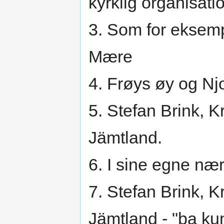
kyrklig organisati
3. Som for eksem
Mære
4. Frøys øy og Nj
5. Stefan Brink, K
Jämtland.
6. I sine egne næ
7. Stefan Brink, K
Jämtland - "þa ku