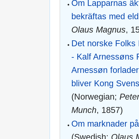
Om Lapparnas äk
bekräftas med eld‎
Olaus Magnus
, 1
Det norske Folks 
- Kalf Arnessøns 
Arnessøn forlader
bliver Kong Svens
(Norwegian;
Pete
Munch
, 1857)
Om marknader på 
(Swedish;
Olaus 