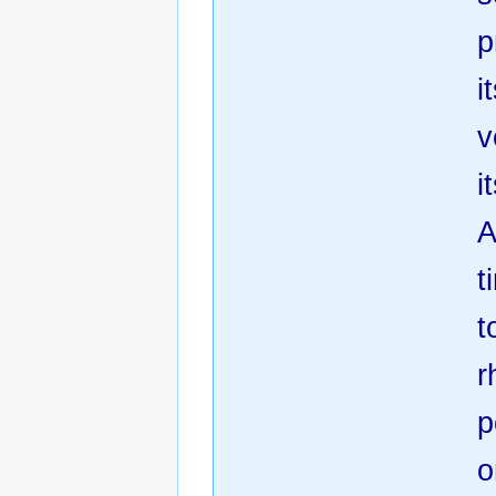
p
i
v
i
A
t
t
r
p
o