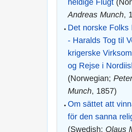
heldige Flugt
(Nor
Andreas Munch
, 
Det norske Folks 
- Haralds Tog til 
krigerske Virksom
og Rejse i Nordii
(Norwegian;
Pete
Munch
, 1857)
Om sättet att vin
för den sanna reli
(Swedish;
Olaus 