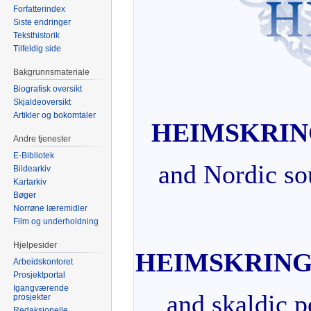
Forfatterindex
Siste endringer
Teksthistorik
Tilfeldig side
Bakgrunnsmateriale
Biografisk oversikt
Skjaldeoversikt
Artikler og bokomtaler
HEIMSKRI
Andre tjenester
E-Bibliotek
and Nordic sou
Bildearkiv
Kartarkiv
Bøger
Norrøne læremidler
Film og underholdning
Hjelpesider
HEIMSKRIN
Arbeidskontoret
Prosjektportal
Igangværende
and skaldic p
prosjekter
Redaksjonelle