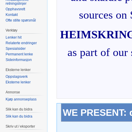
retningslinjer
Opphavsrett
sources on 
Kontakt
Ofte stilte spørsmål
Verktøy
HEIMSKRIN
Lenker hit
Relaterte endringer
as part of our
Spesialsider
Permanent lenke
Sideinformasjon
Eksterne lenker
Oppslagsverk
Eksterne lenker
Annonse
Kjøp annonseplass
Slik kan du bidra
WE PRESENT: di
Slik kan du bidra
Skriv ut / eksporter