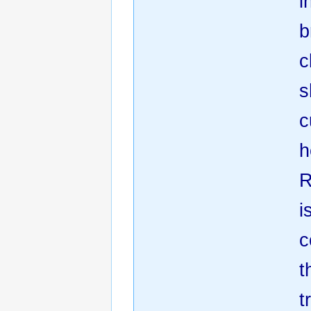
i
b
c
s
c
h
R
i
c
t
t