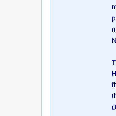
m
p
m
N
T
H
f
t
B