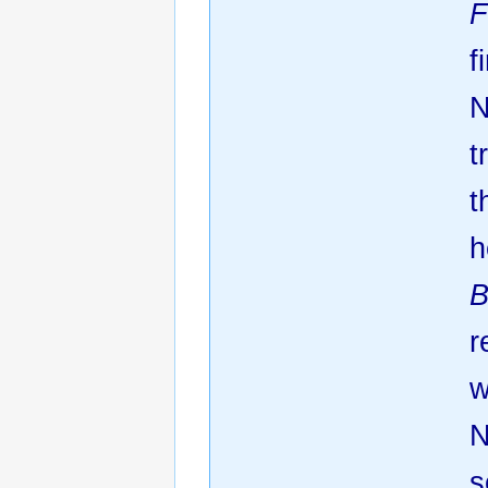
F
f
N
t
t
h
B
r
w
N
s