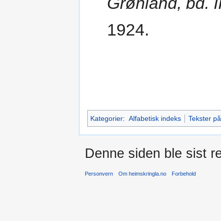
Grønland, bd. I
1924.
Kategorier
:
Alfabetisk indeks
Tekster p
Denne siden ble sist re
Personvern
Om heimskringla.no
Forbehold