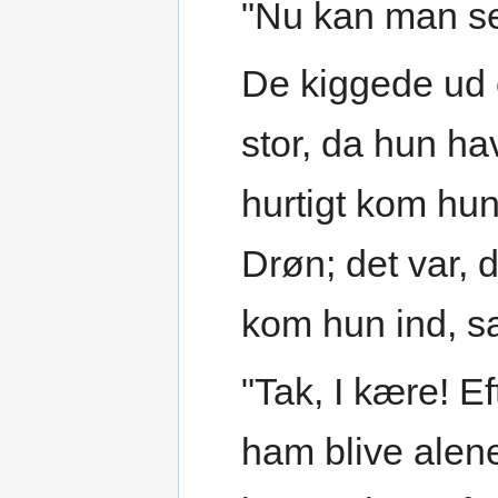
"Nu kan man s
De kiggede ud 
stor, da hun h
hurtigt kom hu
Drøn; det var,
kom hun ind, sa
"Tak, I kære! 
ham blive alene