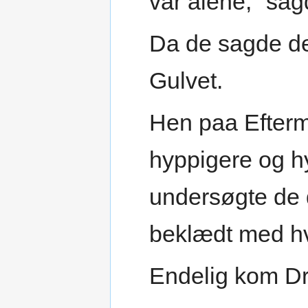
var alene," sag
Da de sagde de
Gulvet.
Hen paa Efter
hyppigere og h
undersøgte de d
beklædt med h
Endelig kom Dr