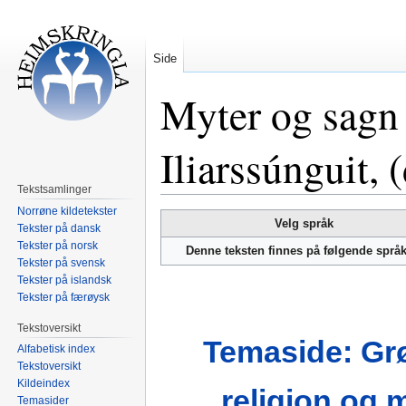
Side
Myter og sagn 
Iliarssúnguit, 
Tekstsamlinger
Norrøne kildetekster
Hopp
Hopp
Velg språk
Tekster på dansk
til
til
Tekster på norsk
Denne teksten finnes på følgende språ
navigering
søk
Tekster på svensk
Tekster på islandsk
Tekster på færøysk
Tekstoversikt
Temaside: Gr
Alfabetisk index
Tekstoversikt
Kildeindex
religion og 
Temasider