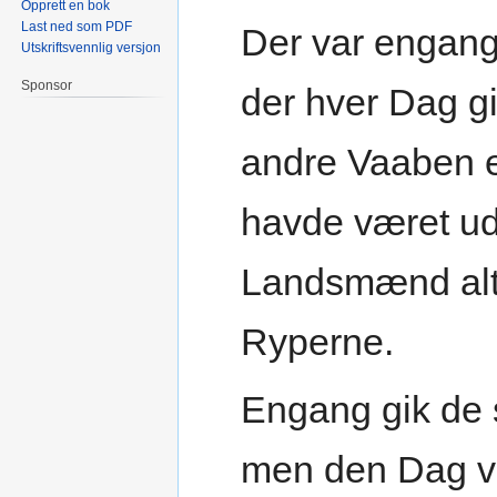
Opprett en bok
Last ned som PDF
Der var engang
Utskriftsvennlig versjon
Sponsor
der hver Dag g
andre Vaaben e
havde været ud
Landsmænd alti
Ryperne.
Engang gik de 
men den Dag va