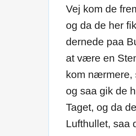
Vej kom de frem
og da de her fi
dernede paa Bu
at være en Ste
kom nærmere, sa
og saa gik de h
Taget, og da d
Lufthullet, saa