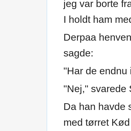
jeg var borte f
I holdt ham me
Derpaa henvend
sagde:
"Har de endnu i
"Nej," svarede
Da han havde s
med tørret Kød