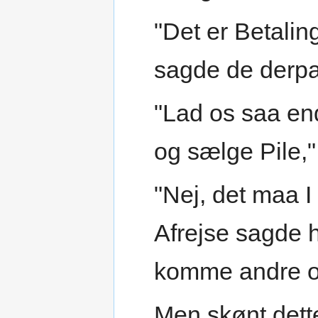
"Det er Betalin
sagde de derpa
"Lad os saa end
og sælge Pile,
"Nej, det maa I
Afrejse sagde h
komme andre og
Men skønt dette