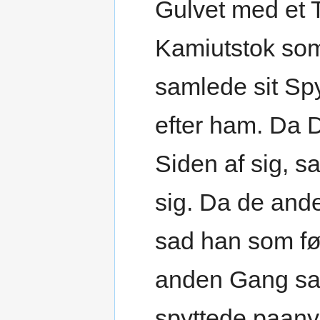
Gulvet med et 
Kamiutstok so
samlede sit Sp
efter ham. Da 
Siden af sig, 
sig. Da de and
sad han som fø
anden Gang sam
spyttede paany