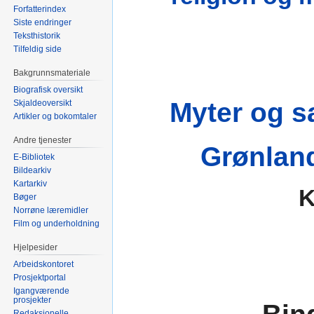
Forfatterindex
Siste endringer
Teksthistorik
Tilfeldig side
Bakgrunnsmateriale
Biografisk oversikt
Myter og s
Skjaldeoversikt
Artikler og bokomtaler
Andre tjenester
Grønland
E-Bibliotek
Bildearkiv
Kartarkiv
K
Bøger
Norrøne læremidler
Film og underholdning
Hjelpesider
Arbeidskontoret
Prosjektportal
Igangværende
prosjekter
Redaksjonelle