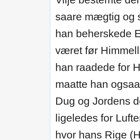
saare mægtig og s
han beherskede E
været før Himmel
han raadede for
maatte han ogsaa 
Dug og Jordens d
ligeledes for Luf
hvor hans Rige (H