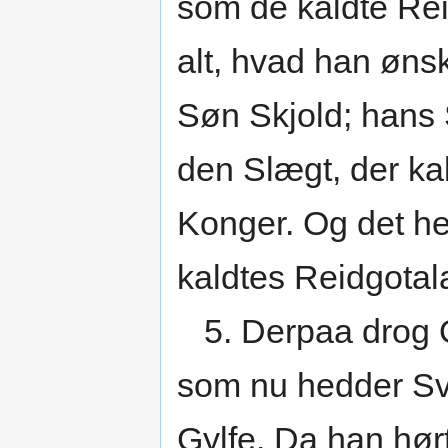
som de kaldte Rei
alt, hvad han øns
Søn Skjold; hans 
den Slægt, der ka
Konger. Og det h
kaldtes Reidgotal
5. Derpaa drog Od
som nu hedder Sv
Gylfe. Da han hø