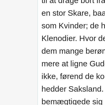
til at drage bort 
en stor Skare, b
som Kvinder; de
Klenodier. Hvor d
dem mange berømm
mere at ligne Gu
ikke, førend de k
hedder Saksland.
bemægtigede sig st