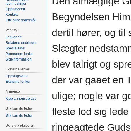
Den almægtige Gu
retningslinjer
Opphavsrett
Begyndelsen Himm
Kontakt
Ofte stilte spørsmål
dertil hører, og ti
Verktøy
Lenker hit
Relaterte endringer
Slægter nedstamm
Spesialsider
Permanent lenke
Sideinformasjon
blev talrigt og sp
Eksterne lenker
Oppslagsverk
der var gaaet en 
Eksterne lenker
Annonse
ulige; nogle var 
Kjøp annonseplass
fleste lod sig led
Slik kan du bidra
Slik kan du bidra
ringeagtede Guds
Skriv ut / eksporter