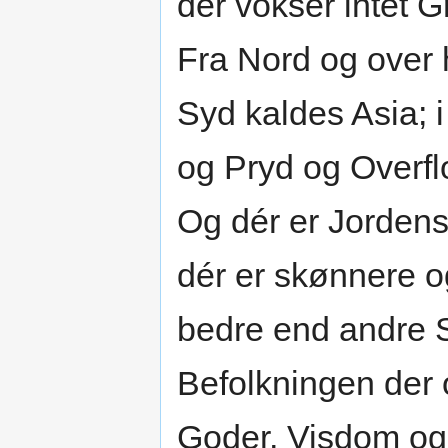
dér vokser intet 
Fra Nord og over 
Syd kaldes Asia; 
og Pryd og Overfl
Og dér er Jorden
dér er skønnere o
bedre end andre S
Befolkningen der
Goder, Visdom og