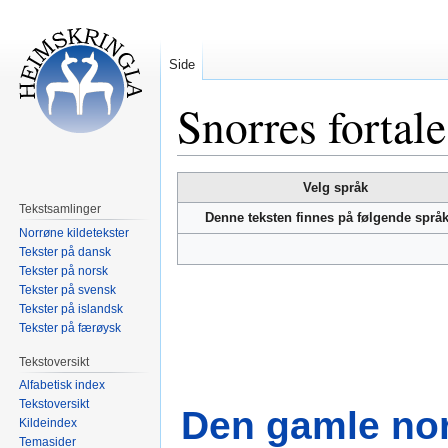
Side
Snorres fortale
Hopp
Hopp
Velg språk
til
til
Tekstsamlinger
Denne teksten finnes på følgende språ
navigering
søk
Norrøne kildetekster
Tekster på dansk
Tekster på norsk
Tekster på svensk
Tekster på islandsk
Tekster på færøysk
Tekstoversikt
Alfabetisk index
Tekstoversikt
Den gamle no
Kildeindex
Temasider