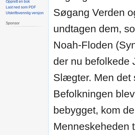
Opprett en bok
Last ned som PDF
Søgang Verden og
Utskriftsvennlig versjon
Sponsor
undtagen dem, so
Noah-Floden (Syn
der nu befolkede 
Slægter. Men det s
Befolkningen blev 
bebygget, kom den
Menneskeheden ti