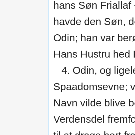
hans Søn Friallaf 
havde den Søn, de
Odin; han var berø
Hans Hustru hed F
4. Odin, og lige
Spaadomsevne; ve
Navn vilde blive 
Verdensdel fremfor