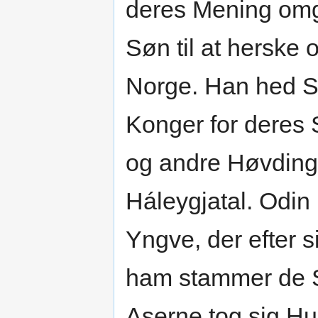
deres Mening omga
Søn til at herske
Norge. Han hed S
Konger for deres 
og andre Høvdinge
Háleygjatal. Odi
Yngve, der efter s
ham stammer de Sl
Aserne tog sig Hus