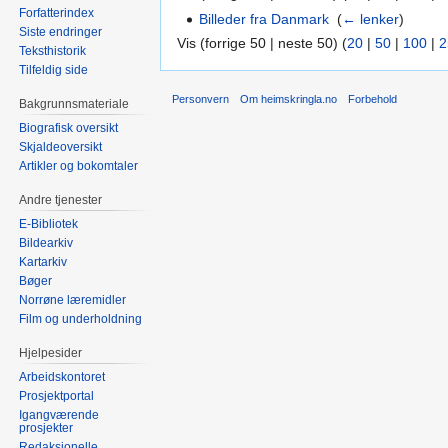
Forfatterindex
Billeder fra Danmark
‎
(
← lenker
)
Siste endringer
Vis (forrige 50 | neste 50) (
20
|
50
|
100
|
2
Teksthistorik
Tilfeldig side
Personvern
Om heimskringla.no
Forbehold
Bakgrunnsmateriale
Biografisk oversikt
Skjaldeoversikt
Artikler og bokomtaler
Andre tjenester
E-Bibliotek
Bildearkiv
Kartarkiv
Bøger
Norrøne læremidler
Film og underholdning
Hjelpesider
Arbeidskontoret
Prosjektportal
Igangværende
prosjekter
Redaksjonelle