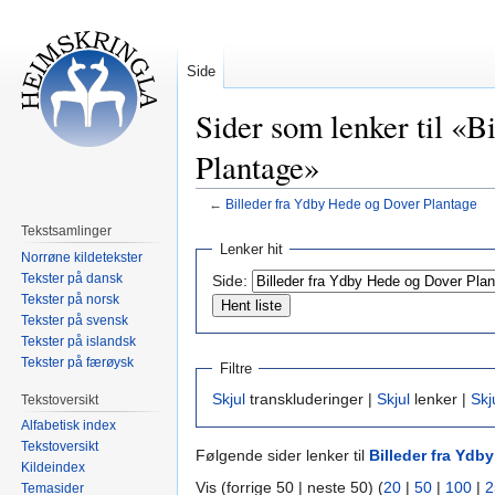
Side
Sider som lenker til «
Plantage»
←
Billeder fra Ydby Hede og Dover Plantage
Tekstsamlinger
Hopp
Hopp
Lenker hit
Norrøne kildetekster
til
til
Tekster på dansk
Side:
navigering
søk
Tekster på norsk
Tekster på svensk
Tekster på islandsk
Tekster på færøysk
Filtre
Skjul
transkluderinger |
Skjul
lenker |
Skj
Tekstoversikt
Alfabetisk index
Tekstoversikt
Følgende sider lenker til
Billeder fra Ydb
Kildeindex
Vis (forrige 50 | neste 50) (
20
|
50
|
100
|
2
Temasider