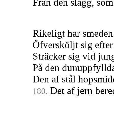
Från den slagg, som 
Rikeligt har smeden
Öfversköljt sig efte
Sträcker sig vid jun
På den dunuppfylld
Den af stål hopsmid
Det af jern bere
180.