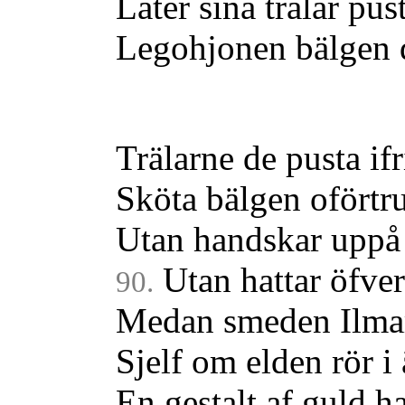
Låter sina trälar pus
Legohjonen bälgen 
Trälarne de pusta ifr
Sköta bälgen oförtru
Utan handskar uppå
Utan hattar öfver
90.
Medan smeden Ilma
Sjelf om elden rör i 
En gestalt af guld h