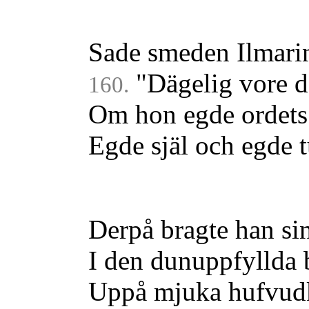
Sade smeden Ilmari
"Dägelig vore d
160.
Om hon egde ordets
Egde själ och egde 
Derpå bragte han si
I den dunuppfyllda 
Uppå mjuka hufvud