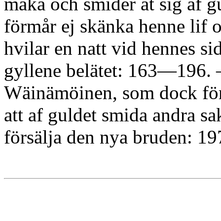
maka och smider åt sig af g
förmår ej skänka henne li
hvilar en natt vid hennes si
gyllene belätet: 163—196. —
Wäinämöinen, som dock för
att af guldet smida andra sa
försälja den nya bruden: 