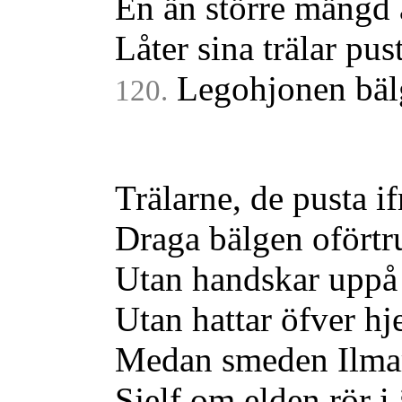
En än större mängd a
Låter sina trälar pus
Legohjonen bäl
120.
Trälarne, de pusta if
Draga bälgen oförtru
Utan handskar uppå
Utan hattar öfver hj
Medan smeden Ilma
Sjelf om elden rör i 