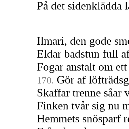
På det sidenklädda l
Ilmari, den gode sm
Eldar badstun full a
Fogar anstalt om ett
Gör af löfträdsg
170.
Skaffar trenne såar v
Finken tvår sig nu 
Hemmets snösparf re