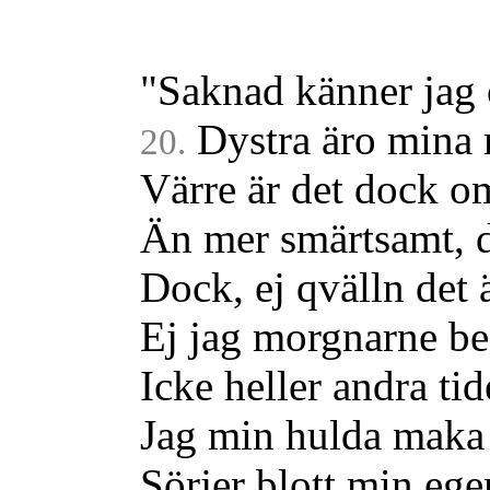
"Saknad känner jag 
Dystra äro mina 
20.
Värre är det dock o
Än mer smärtsamt, d
Dock, ej qvälln det ä
Ej jag morgnarne be
Icke heller andra tid
Jag min hulda maka 
Sörjer blott min ege