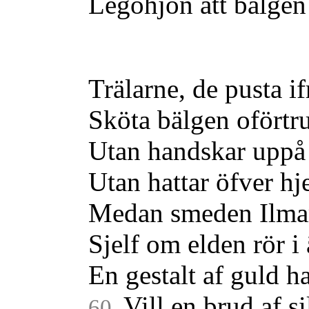
Legohjon att bälgen
Trälarne, de pusta if
Sköta bälgen oförtru
Utan handskar uppå
Utan hattar öfver hj
Medan smeden Ilma
Sjelf om elden rör i 
En gestalt af guld h
Vill en brud af si
60.