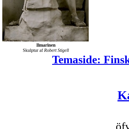
Ilmarinen
Skulptur af
Robert Stigell
Temaside: Finsk
K
öfv