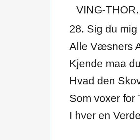
VING-THOR.
28. Sig du mig
Alle Væsners A
Kjende maa du
Hvad den Sko
Som voxer for
I hver en Verd