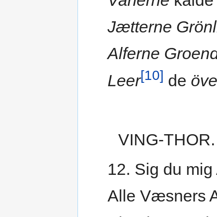
Jætterne Grönl
Alferne Groen
[10]
Leer
de
öve
VING-THOR.
12. Sig du mig
Alle Væsners A