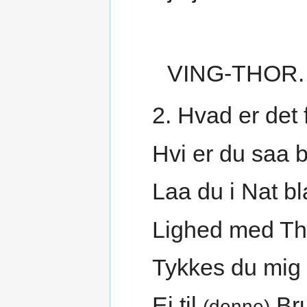
VING-THOR.
2. Hvad er det 
Hvi er du saa
Laa du i Nat bl
Lighed med Th
Tykkes du mig
Ei til
Bru
(denne)