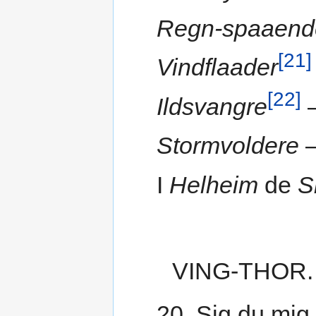
Regn-spaaend
[21]
Vindflaader
[22]
Ildsvangre
—
Stormvoldere
—
I
Helheim
de
S
VING-THOR.
20. Sig du mig