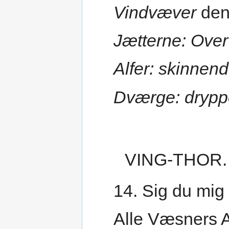
Vindvæver
de
Jætterne: Ove
Alfer: skinnen
Dværge: drypp
VING-THOR.
14. Sig du mig 
Alle Væsners A