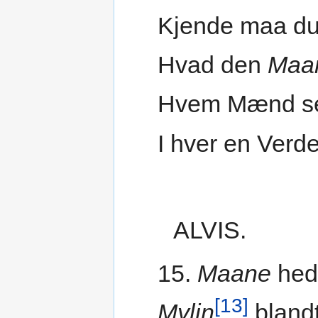
Kjende maa du
Hvad den
Maa
Hvem Mænd s
I hver en Verd
ALVIS.
15.
Maane
hed
[13]
Mylin
bland