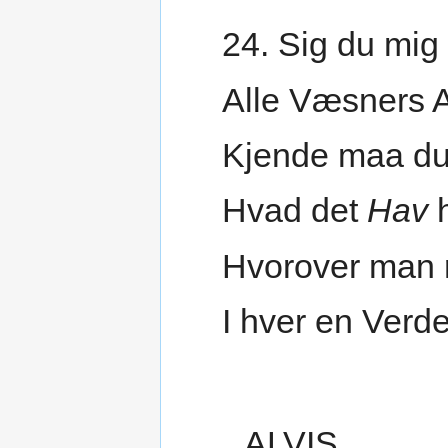
24. Sig du mig
Alle Væsners A
Kjende maa du
Hvad det
Hav
h
Hvorover man 
I hver en Verd
ALVIS.