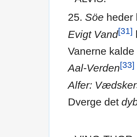
25.
Söe
heder 
[31]
Evigt Vand
Vanerne kalde
[33]
Aal-Verden
Alfer: Vædsker
Dverge det
dy