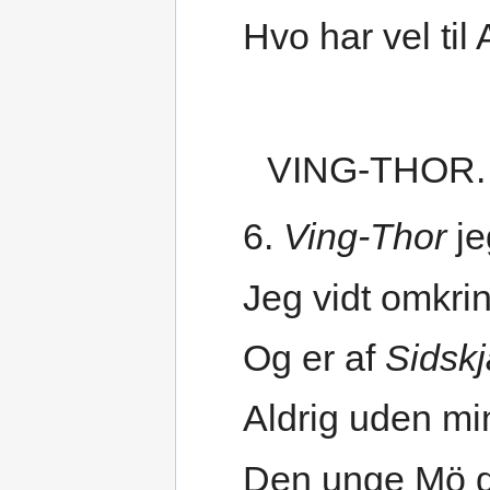
Hvo har vel til 
VING-THOR.
6.
Ving-Thor
je
Jeg vidt omkrin
Og er af
Sidsk
Aldrig uden min
Den unge Mö d