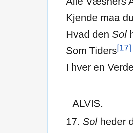
Alle Væsners A
Kjende maa du
Hvad den
Sol
h
[17]
Som Tiders
I hver en Verd
ALVIS.
17.
Sol
heder 