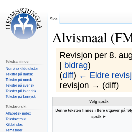
Side
Alvismaal (F
Revisjon per 8. aug
Tekstsamlinger
|
bidrag
)
Norrøne kildetekster
(
diff
)
← Eldre revis
Tekster på dansk
Tekster på norsk
revisjon → (diff)
Tekster på svensk
Tekster på islandsk
Tekster på færøysk
Hopp
Hopp
Velg språk
til
til
Tekstoversikt
Denne teksten finnes i flere utgaver på fø
navigering
søk
Alfabetisk index
språk ►
Tekstoversikt
Kildeindex
Temasider