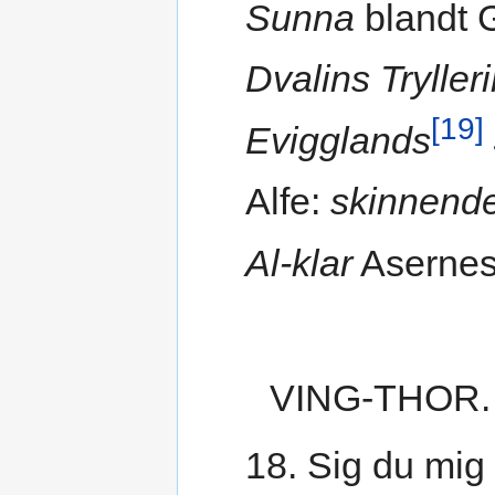
Sunna
blandt 
Dvalins Tryller
[19]
Evigglands
Alfe:
skinnend
Al-klar
Asernes
VING-THOR.
18. Sig du mig