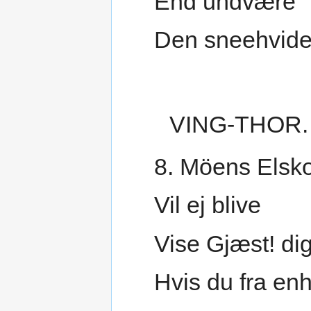
End undvære
Den sneehvide
VING-THOR.
8. Möens Elsk
Vil ej blive
Vise Gjæst! di
Hvis du fra en