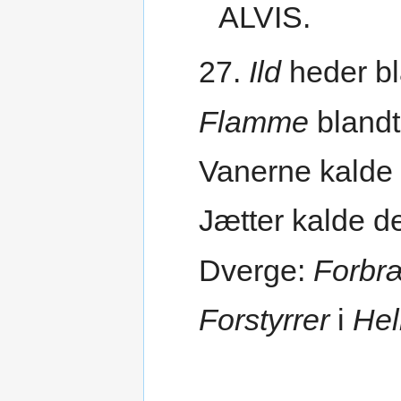
ALVIS.
27.
Ild
heder b
Flamme
blandt
Vanerne kalde
Jætter kalde 
Dverge:
Forbr
Forstyrrer
i
Hel