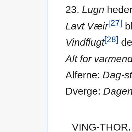
23.
Lugn
heder
[27]
Lavt Væir
bl
[28]
Vindflugt
de
Alt for varmen
Alferne:
Dag-sti
Dverge:
Dagen
VING-THOR.