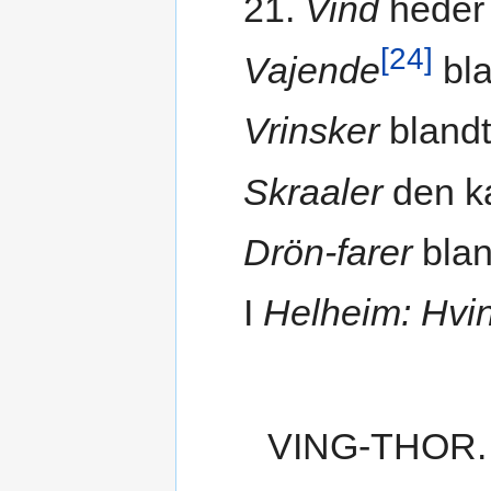
21.
Vind
heder
[24]
Vajende
bla
Vrinsker
bland
Skraaler
den ka
Drön-farer
bland
I
Helheim: Hvi
VING-THOR.