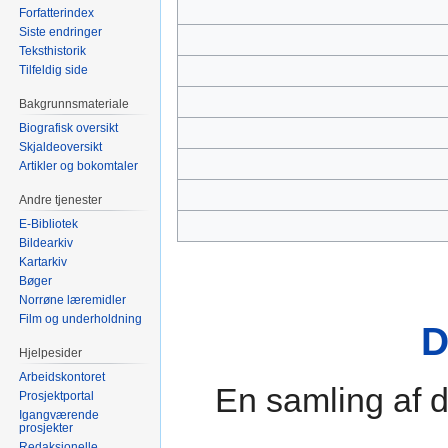
Forfatterindex
Siste endringer
Teksthistorik
Tilfeldig side
Bakgrunnsmateriale
Biografisk oversikt
Skjaldeoversikt
Artikler og bokomtaler
Andre tjenester
E-Bibliotek
Bildearkiv
Kartarkiv
Bøger
Norrøne læremidler
Film og underholdning
D
Hjelpesider
Arbeidskontoret
En samling af d
Prosjektportal
Igangværende
prosjekter
Redaksjonelle