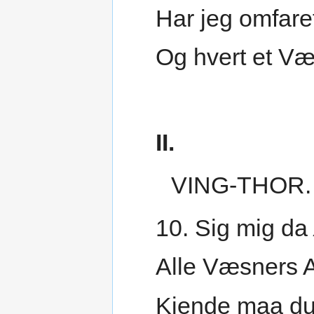
Har jeg omfare
Og hvert et Væ
II.
VING-THOR.
10. Sig mig da
Alle Væsners A
Kjende maa du