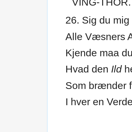
VING-THOR.
26. Sig du mig
Alle Væsners A
Kjende maa du
Hvad den
Ild
h
Som brænder f
I hver en Verd