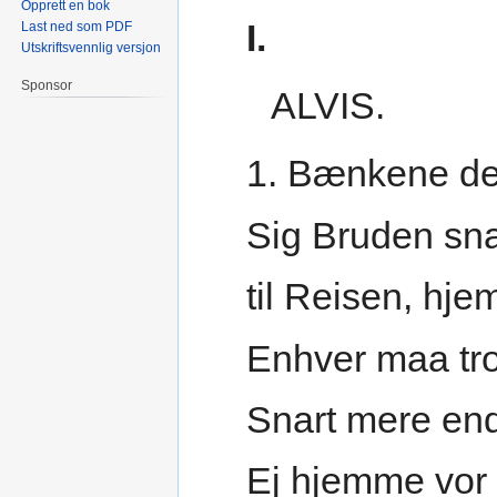
Opprett en bok
I.
Last ned som PDF
Utskriftsvennlig versjon
Sponsor
ALVIS.
1. Bænkene de
Sig Bruden sna
til Reisen, hj
Enhver maa troe
Snart mere end
Ej hjemme vor 