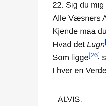
22. Sig du mig 
Alle Væsners A
Kjende maa du
Hvad det
Lugn
[26]
Som ligge
s
I hver en Verd
ALVIS.