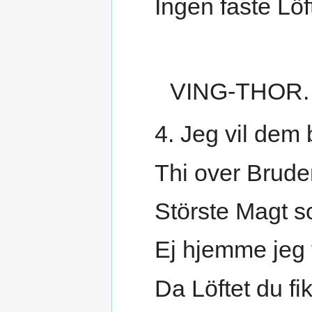
Ingen faste Löf
VING-THOR.
4. Jeg vil dem 
Thi over Brude
Störste Magt s
Ej hjemme jeg 
Da Löftet du fik