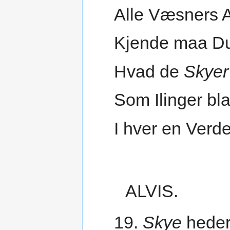
Alle Væsners A
Kjende maa Du
Hvad de
Skyer
Som Ilinger bl
I hver en Verd
ALVIS.
19.
Skye
heder