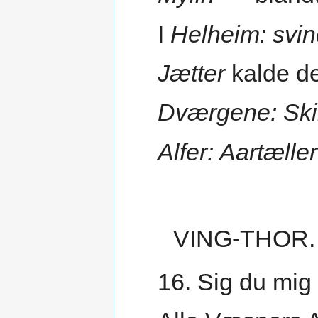
I
Helheim: svi
Jætter
kalde d
Dværgene: Sk
Alfer: Aartæller
VING-THOR.
16. Sig du mig 