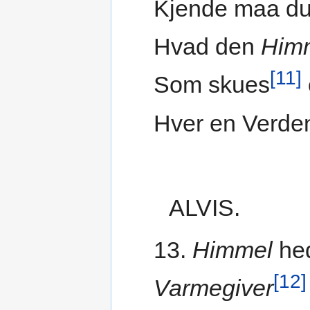
Kjende maa du
Hvad den
Him
[11]
Som skues
Hver en Verde
ALVIS.
13.
Himmel
hed
[12]
Varmegiver