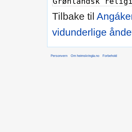
Tilbake til
Angáke
vidunderlige åndef
Personvern
Om heimskringla.no
Forbehold