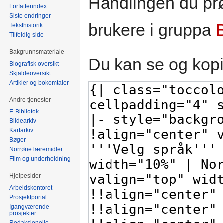
Handlingen du prø
Forfatterindex
Siste endringer
brukere i gruppa
Teksthistorik
Tilfeldig side
Bakgrunnsmateriale
Du kan se og kopi
Biografisk oversikt
Skjaldeoversikt
Artikler og bokomtaler
Andre tjenester
E-Bibliotek
Bildearkiv
Kartarkiv
Bøger
Norrøne læremidler
Film og underholdning
Hjelpesider
Arbeidskontoret
Prosjektportal
Igangværende
prosjekter
Redaksjonelle