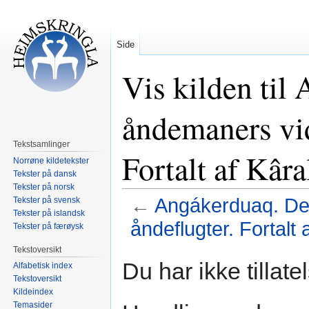
Side
Vis kilden til
åndemaners vid
Tekstsamlinger
Fortalt af Kâra
Norrøne kildetekster
Tekster på dansk
Tekster på norsk
←
Angákerduaq. De
Tekster på svensk
Tekster på islandsk
åndeflugter. Fortalt 
Tekster på færøysk
Tekstoversikt
Hopp
Hopp
Du har ikke tillate
Alfabetisk index
til
til
Tekstoversikt
navigering
søk
Kildeindex
Temasider