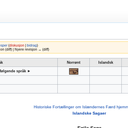
esper
(
diskusjon
|
bidrag
)
 (diff) | Nyere revisjon → (diff)
åk
Norrønt
Islandsk
 følgende språk ►
Historiske Fortællinger om Islændernes Færd hjem
Islandske Sagaer