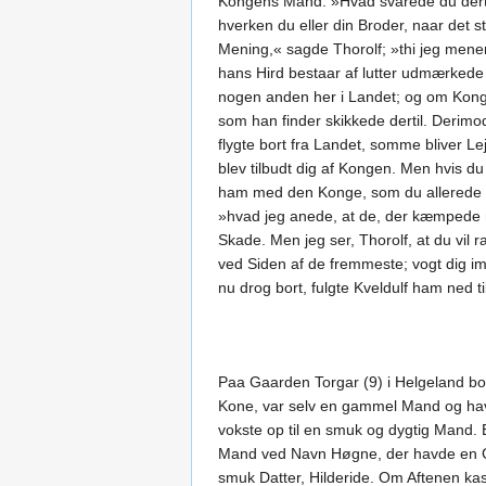
Kongens Mand. »Hvad svarede du dertil
hverken du eller din Broder, naar det s
Mening,« sagde Thorolf; »thi jeg mener
hans Hird bestaar af lutter udmærkede 
nogen anden her i Landet; og om Konge
som han finder skikkede dertil. Derim
flygte bort fra Landet, somme bliver L
blev tilbudt dig af Kongen. Men hvis du
ham med den Konge, som du allerede v
»hvad jeg anede, at de, der kæmpede mo
Skade. Men jeg ser, Thorolf, at du vil 
ved Siden af de fremmeste; vogt dig im
nu drog bort, fulgte Kveldulf ham ned
Paa Gaarden Torgar (9) i Helgeland bo
Kone, var selv en gammel Mand og havde 
vokste op til en smuk og dygtig Mand. 
Mand ved Navn Høgne, der havde en Ga
smuk Datter, Hilderide. Om Aftenen kas