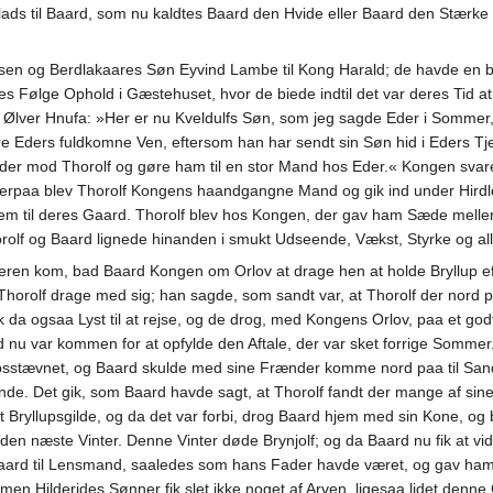
ads til Baard, som nu kaldtes Baard den Hvide eller Baard den Stærke 
sen og Berdlakaares Søn Eyvind Lambe til Kong Harald; de havde en 
es Følge Ophold i Gæstehuset, hvor de biede indtil det var deres Tid a
ver Hnufa: »Her er nu Kveldulfs Søn, som jeg sagde Eder i Sommer, at Kv
re Eders fuldkomne Ven, eftersom han har sendt sin Søn hid i Eders Tje
æder mod Thorolf og gøre ham til en stor Mand hos Eder.« Kongen svare
Derpaa blev Thorolf Kongens haandgangne Mand og gik ind under Hird
em til deres Gaard. Thorolf blev hos Kongen, der gav ham Sæde melle
rolf og Baard lignede hinanden i smukt Udseende, Vækst, Styrke og al
ren kom, bad Baard Kongen om Orlov at drage hen at holde Bryllup eft
Thorolf drage med sig; han sagde, som sandt var, at Thorolf der nord 
fik da ogsaa Lyst til at rejse, og de drog, med Kongens Orlov, paa et g
ard nu var kommen for at opfylde den Aftale, der var sket forrige Somm
llupsstævnet, og Baard skulde med sine Frænder komme nord paa til S
 Det gik, som Baard havde sagt, at Thorolf fandt der mange af sine Sl
gt Bryllupsgilde, og da det var forbi, drog Baard hjem med sin Kone,
 den næste Vinter. Denne Vinter døde Brynjolf; og da Baard nu fik at vi
ard til Lensmand, saaledes som hans Fader havde været, og gav ham all
men Hilderides Sønner fik slet ikke noget af Arven, ligesaa lidet den