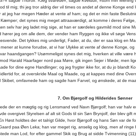
?« sagde Thorolf. »Jeg svarede«, sagde Kveldulf, »som min Mening var,
tod til mig; thi jeg tror aldrig der vil times os andet af denne Konge e
 at jeg har megen Hæder at vente af ham; og det er min faste Beslutning
Kæmper; det synes mig meget attraaværdigt, at komme i deres Følge, hv
n selv har jeg ladet mig sige, at han er særdeles gavmild mod sine Mæ
od hører jeg om alle dem, der vender ham Ryggen og ikke vil søge Ve
ejesvende. Det tykkes mig underligt, Fader, at du, der er saa klog en
 mener at kunne forudse, at vi har Ulykke at vente af denne Konge, og a
ar haandgangen? Usømmeligst synes det mig, hverken at ville være h
d Harald Haarfager nord paa Møre, gik ingen Sejer i Møde; men lige saa
raade for dine egne Handlinger; og jeg frygter ikke for, at du jo bland
idlertid for, at overskride Maal og Maade, og at kappes med dine Overm
 til Skibet, omfavnede ham og sagde ham Farvel, og ønskede, at de ma
7. Om Bjørgolf og Hilderides Sønner
ede der en mægtig og rig Lensmand ved Navn Bjørgolf; han var halv en 
overgivet Styrelsen af alt sit Gods til sin Søn Brynjolf, der blev gift
En Høst holdtes der et talrigt Gilde, hvor Bjørgolf og hans Søn var de
ard paa Øen Leka; han var meget rig, anselig og klog, men af ringe 
tede man Lod, for efter gammel Skik og Brug at sidde Tvimenning (11); 