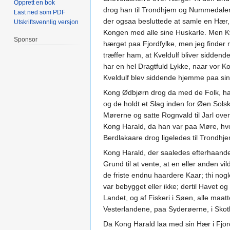
Opprett en bok
drog han til Trondhjem og Nummedalen
Last ned som PDF
der ogsaa besluttede at samle en Hær, 
Utskriftsvennlig versjon
Kongen med alle sine Huskarle. Men Kve
Sponsor
hærget paa Fjordfylke, men jeg finder m
træffer ham, at Kveldulf bliver siddend
har en hel Dragtfuld Lykke, naar vor 
Kveldulf blev siddende hjemme paa si
Kong Ødbjørn drog da med de Folk, ha
og de holdt et Slag inden for Øen Sols
Mørerne og satte Rognvald til Jarl o
Kong Harald, da han var paa Møre, hvor
Berdlakaare drog ligeledes til Trondhj
Kong Harald, der saaledes efterhaand
Grund til at vente, at en eller anden vi
de friste endnu haardere Kaar; thi nog
var bebygget eller ikke; dertil Havet 
Landet, og af Fiskeri i Søen, alle maa
Vesterlandene, paa Syderøerne, i Skotl
Da Kong Harald laa med sin Hær i Fjor