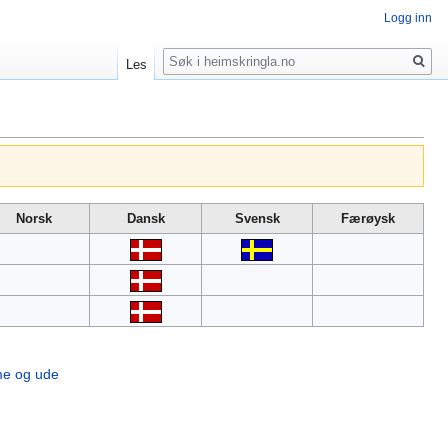
Logg inn
Søk
Les
Norsk
Dansk
Svensk
Færøysk
me og ude