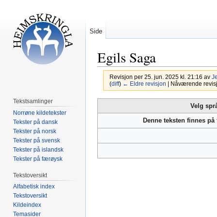
Side
Egils Saga
Revisjon per 25. jun. 2025 kl. 21:16 av
J
(
diff
)
← Eldre revisjon
| Nåværende revisjon
Tekstsamlinger
Hopp
Hopp
Velg spr
Norrøne kildetekster
til
til
Denne teksten finnes på
Tekster på dansk
navigering
søk
Tekster på norsk
Tekster på svensk
Tekster på islandsk
Tekster på færøysk
Tekstoversikt
Alfabetisk index
Tekstoversikt
Kildeindex
Temasider