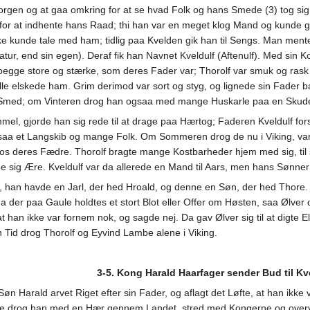
r Morgen og at gaa omkring for at se hvad Folk og hans Smede (3) tog si
or at indhente hans Raad; thi han var en meget klog Mand og kunde g
kke kunde tale med ham; tidlig paa Kvelden gik han til Sengs. Man ment
tur, end sin egen). Deraf fik han Navnet Kveldulf (Aftenulf). Med sin
 begge store og stærke, som deres Fader var; Thorolf var smuk og rask
g alle elskede ham. Grim derimod var sort og styg, og lignede sin Fader
 Smed; om Vinteren drog han ogsaa med mange Huskarle paa en Skude
mel, gjorde han sig rede til at drage paa Hærtog; Faderen Kveldulf 
gsaa et Langskib og mange Folk. Om Sommeren drog de nu i Viking, vand
s deres Fædre. Thorolf bragte mange Kostbarheder hjem med sig, til s
e sig Ære. Kveldulf var da allerede en Mand til Aars, men hans Sønner 
 han havde en Jarl, der hed Hroald, og denne en Søn, der hed Thore.
 der paa Gaule holdtes et stort Blot eller Offer om Høsten, saa Ølver 
t han ikke var fornem nok, og sagde nej. Da gav Ølver sig til at digte 
en Tid drog Thorolf og Eyvind Lambe alene i Viking.
3-5. Kong Harald Haarfager sender Bud til Kv
n Harald arvet Riget efter sin Fader, og aflagt det Løfte, at han ikke
de drog han med en Hær gennem Landet, stred med Kongerne og overv