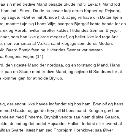
 sin med tredive Mand besatte Skude ind til Leka; ti Mand lod
e ham ind i Stuen. Da de nu havde lagt deres Kapper og Rejsetøj,
og sagde: »Det er mit Ærinde hid, at jeg vil have din Datter hjem
d, maatte føje sig i hans Vilje; hvorpaa Bjørgolf købte hende for en
k og Rørek, hvilke herefter kaldes Hilderides Sønner. Brynjolf,
nner, som han ikke gjorde meget af, og heller ikke lod tage Arv
ukke, men var smaa af Vækst, samt kløgtige som deres Moders
lk. Baard Brynjolfsen og Hilderides Sønner var næsten
 paa Kongens Vegne (14).
d, den rigeste Mand der nordpaa, og en forstandig Mand. Hans
n gik paa en Skude med tredive Mand, og sejlede til Sandnæs for at
e komme igen for at holde Bryllup.
, der endnu ikke havde indfundet sig hos ham. Brynjolf og hans
dem med Glæde, og gjorde Brynjolf til Lensmand. Kongen gav ham
ndelen med Finnerne. Brynjolf vendte saa hjem til sine Gaarde,
e; de indtog det andet Højsæde i Hallen. Inderst eller øverst af
lfdan Svarte; næst ham sad Thorbjørn Hornklove; saa Ølver