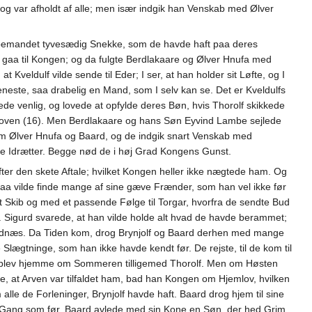
og var afholdt af alle; men især indgik han Venskab med Ølver
bemandet tyvesædig Snekke, som de havde haft paa deres
t gaa til Kongen; og da fulgte Berdlakaare og Ølver Hnufa med
eldulf vilde sende til Eder; I ser, at han holder sit Løfte, og I
neste, saa drabelig en Mand, som I selv kan se. Det er Kveldulfs
de venlig, og lovede at opfylde deres Bøn, hvis Thorolf skikkede
loven (16). Men Berdlakaare og hans Søn Eyvind Lambe sejlede
m Ølver Hnufa og Baard, og de indgik snart Venskab med
le Idrætter. Begge nød de i høj Grad Kongens Gunst.
er den skete Aftale; hvilket Kongen heller ikke nægtede ham. Og
paa vilde finde mange af sine gæve Frænder, som han vel ikke før
odt Skib og med et passende Følge til Torgar, hvorfra de sendte Bud
er. Sigurd svarede, at han vilde holde alt hvad de havde berammet;
andnæs. Da Tiden kom, drog Brynjolf og Baard derhen med mange
ægtninge, som han ikke havde kendt før. De rejste, til de kom til
 og blev hjemme om Sommeren tilligemed Thorolf. Men om Høsten
de, at Arven var tilfaldet ham, bad han Kongen om Hjemlov, hvilken
e de Forleninger, Brynjolf havde haft. Baard drog hjem til sine
ne Gang som før. Baard avlede med sin Kone en Søn, der hed Grim.