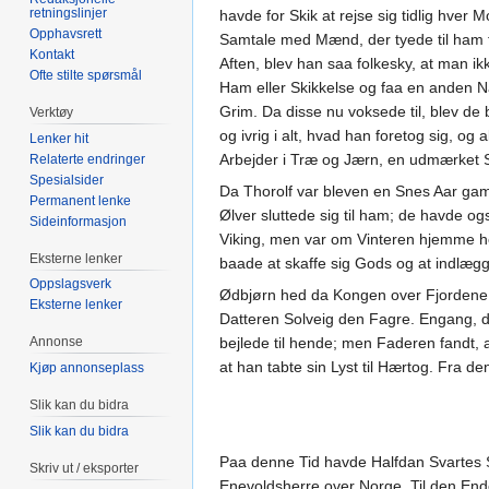
retningslinjer
havde for Skik at rejse sig tidlig hve
Opphavsrett
Samtale med Mænd, der tyede til ham f
Kontakt
Aften, blev han saa folkesky, at man i
Ofte stilte spørsmål
Ham eller Skikkelse og faa en anden Na
Grim. Da disse nu voksede til, blev de
Verktøy
og ivrig i alt, hvad han foretog sig, o
Lenker hit
Arbejder i Træ og Jærn, en udmærket
Relaterte endringer
Spesialsider
Da Thorolf var bleven en Snes Aar gam
Permanent lenke
Ølver sluttede sig til ham; de havde o
Sideinformasjon
Viking, men var om Vinteren hjemme ho
Eksterne lenker
baade at skaffe sig Gods og at indlægg
Oppslagsverk
Ødbjørn hed da Kongen over Fjordene,
Eksterne lenker
Datteren Solveig den Fagre. Engang, da
Annonse
bejlede til hende; men Faderen fandt, a
at han tabte sin Lyst til Hærtog. Fra d
Kjøp annonseplass
Slik kan du bidra
Slik kan du bidra
Paa denne Tid havde Halfdan Svartes Sø
Skriv ut / eksporter
Enevoldsherre over Norge. Til den En