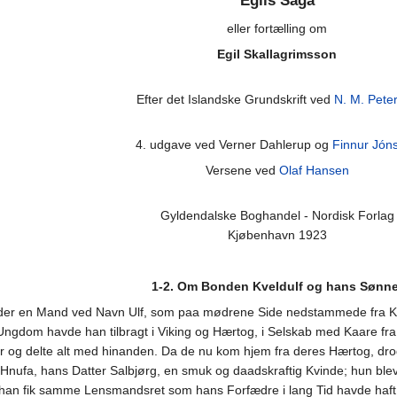
Egils Saga
eller fortælling om
Egil Skallagrimsson
Efter det Islandske Grundskrift ved
N. M. Pete
4. udgave ved Verner Dahlerup og
Finnur Jón
Versene ved
Olaf Hansen
Gyldendalske Boghandel - Nordisk Forlag
Kjøbenhavn 1923
1-2. Om Bonden Kveldulf og hans Sønne
der en Mand ved Navn Ulf, som paa mødrene Side nedstammede fra Keltil
gdom havde han tilbragt i Viking og Hærtog, i Selskab med Kaare fra Be
r og delte alt med hinanden. Da de nu kom hjem fra deres Hærtog, dr
ufa, hans Datter Salbjørg, en smuk og daadskraftig Kvinde; hun blev g
an fik samme Lensmandsret som hans Forfædre i lang Tid havde haft, 