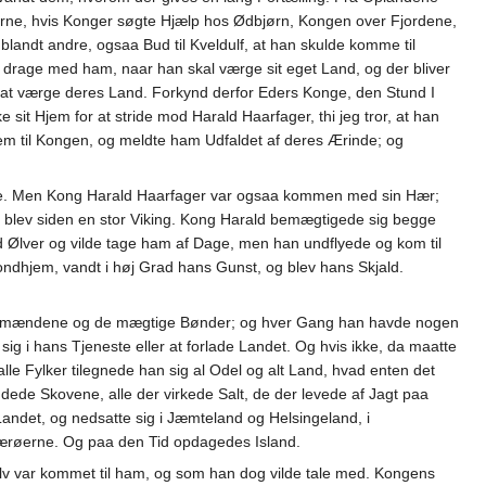
ne, hvis Konger søgte Hjælp hos Ødbjørn, Kongen over Fjordene,
andt andre, ogsaa Bud til Kveldulf, at han skulde komme til
t drage med ham, naar han skal værge sit eget Land, og der bliver
, og at værge deres Land. Forkynd derfor Eders Konge, den Stund I
 sit Hjem for at stride mod Harald Haarfager, thi jeg tror, at han
m til Kongen, og meldte ham Udfaldet af deres Ærinde; og
ove. Men Kong Harald Haarfager var ogsaa kommen med sin Hær;
og blev siden en stor Viking. Kong Harald bemægtigede sig begge
Ølver og vilde tage ham af Dage, men han undflyede og kom til
ondhjem, vandt i høj Grad hans Gunst, og blev hans Skjald.
 Lensmændene og de mægtige Bønder; og hver Gang han havde nogen
e sig i hans Tjeneste eller at forlade Landet. Og hvis ikke, da maatte
le Fylker tilegnede han sig al Odel og alt Land, hvad enten det
dede Skovene, alle der virkede Salt, de der levede af Jagt paa
andet, og nedsatte sig i Jæmteland og Helsingeland, i
a Færøerne. Og paa den Tid opdagedes Island.
elv var kommet til ham, og som han dog vilde tale med. Kongens