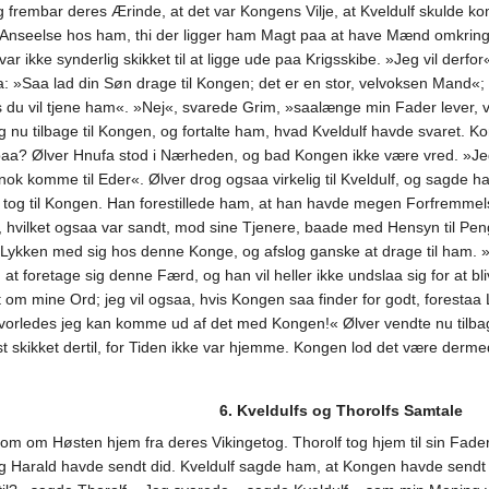
g frembar deres Ærinde, at det var Kongens Vilje, at Kveldulf skulde 
or Anseelse hos ham, thi der ligger ham Magt paa at have Mænd omkring
 ikke synderlig skikket til at ligge ude paa Krigsskibe. »Jeg vil derf
Saa lad din Søn drage til Kongen; det er en stor, velvoksen Mand«; og
s du vil tjene ham«. »Nej«, svarede Grim, »saalænge min Fader lever, v
tilbage til Kongen, og fortalte ham, hvad Kveldulf havde svaret. Kon
aa? Ølver Hnufa stod i Nærheden, og bad Kongen ikke være vred. »Jeg v
nok komme til Eder«. Ølver drog ogsaa virkelig til Kveldulf, og sagde h
 tog til Kongen. Han forestillede ham, at han havde megen Forfremmelse 
hvilket ogsaa var sandt, mod sine Tjenere, baade med Hensyn til Penge
 Lykken med sig hos denne Konge, og afslog ganske at drage til ham.
 foretage sig denne Færd, og han vil heller ikke undslaa sig for at bl
et om mine Ord; jeg vil ogsaa, hvis Kongen saa finder for godt, fores
, hvorledes jeg kan komme ud af det med Kongen!« Ølver vendte nu tilba
t skikket dertil, for Tiden ikke var hjemme. Kongen lod det være derm
6. Kveldulfs og Thorolfs Samtale
m om Høsten hjem fra deres Vikingetog. Thorolf tog hjem til sin Fade
arald havde sendt did. Kveldulf sagde ham, at Kongen havde sendt Bud