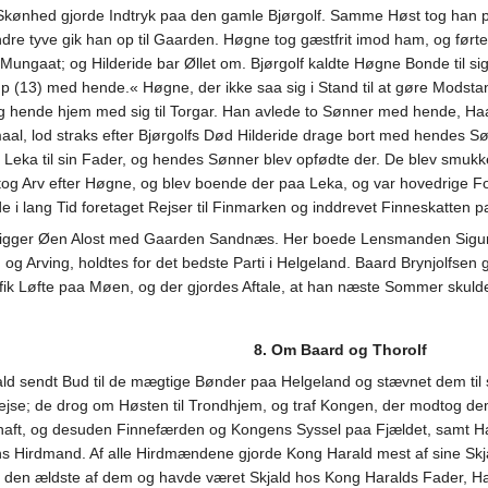
ønhed gjorde Indtryk paa den gamle Bjørgolf. Samme Høst tog han paa
ndre tyve gik han op til Gaarden. Høgne tog gæstfrit imod ham, og ført
ungaat; og Hilderide bar Øllet om. Bjørgolf kaldte Høgne Bonde til sig 
p (13) med hende.« Høgne, der ikke saa sig i Stand til at gøre Modstan
 hende hjem med sig til Torgar. Han avlede to Sønner med hende, Haare
aal, lod straks efter Bjørgolfs Død Hilderide drage bort med hendes Sø
til Leka til sin Fader, og hendes Sønner blev opfødte der. De blev sm
og Arv efter Høgne, og blev boende der paa Leka, og var hovedrige Fo
de i lang Tid foretaget Rejser til Finmarken og inddrevet Finneskatten
 ligger Øen Alost med Gaarden Sandnæs. Her boede Lensmanden Sigur
 og Arving, holdtes for det bedste Parti i Helgeland. Baard Brynjolfse
, fik Løfte paa Møen, og der gjordes Aftale, at han næste Sommer skuld
8. Om Baard og Thorolf
endt Bud til de mægtige Bønder paa Helgeland og stævnet dem til sig
e Rejse; de drog om Høsten til Trondhjem, og traf Kongen, der modtog 
 haft, og desuden Finnefærden og Kongens Syssel paa Fjældet, samt Ha
 Hirdmand. Af alle Hirdmændene gjorde Kong Harald mest af sine Skjald
 den ældste af dem og havde været Skjald hos Kong Haralds Fader, Ha