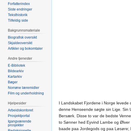
Forfatterindex
Siste endringer
Teksthistorik
Tilfeldig side
Bakgrunnsmateriale
Biografisk oversikt
Skjaldeoversikt
Artikler og bokomtaler
Andre tjenester
E-Bibliotek
Bildearkiv
Kartarkiv
Bøger
Norrøne læremidler
Film og underholdning
I Landskabet Fjordene i Norge levede 
Hjelpesider
denne Henseende søgte sin Lige. Sin Un
Arbeidskontoret
Bersærk. Disse to var de bedste Venne
Prosjektportal
Igangværende
to Sønner hed Eyvind Lambe og Ølver Hn
prosjekter
baade paa Jordegods og paa Løsøre; h
Redaksjonelle