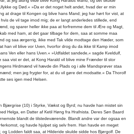
 at jeg aldrig vilde blive Kong Haralds Mand, og det skulde
nd Ulykke og Død.« »Da er det noget helt andet, hvad der er min
 at drage til Kongen og blive hans Mand; jeg har hørt for vist, at
is de vil tage imod mig; de er langt anderledes stillede, end
nd, og sparer heller ikke paa at forfremme dem til Ære og Magt,
nskab med ham, at det gaar tilbage for dem, saa at somme maa
 Mand og saa ærgerrig, ikke med Tak vilde modtage den Hæder, som
t han vil blive vor Uven, hvorfor drog du da ikke til Kamp imod
ans Ven eller hans Uven.« »Udfaldet sandede,« sagde Kveldulf,
 vist er det, at Kong Harald vil blive mine Frænder til stor
t Kongens Hirdmænd vil hævde din Plads og i alle Mandsprøver staa
ænd; men jeg frygter for, at du vil gøre det modsatte.« Da Thorolf
atte ses igen med Helsen.
Bjærgrise (10) i Styrke, Vækst og Byrd; nu havde han mistet sin
 med Helga, en Datter af Ketil Høng fra Hrafnista. Deres Søn Baard
 fornemste blandt de tilstedeværende. Blandt andre var der ogsaa en
Herkomst, og havde hjulpet sig selv frem. Han havde en meget
og Lodden faldt saa, at Hilderide skulde sidde hos Bjørgolf. De