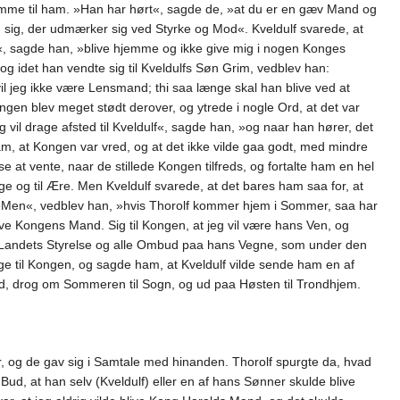
komme til ham. »Han har hørt«, sagde de, »at du er en gæv Mand og
 sig, der udmærker sig ved Styrke og Mod«. Kveldulf svarede, at
or«, sagde han, »blive hjemme og ikke give mig i nogen Konges
 idet han vendte sig til Kveldulfs Søn Grim, vedblev han:
il jeg ikke være Lensmand; thi saa længe skal han blive ved at
gen blev meget stødt derover, og ytrede i nogle Ord, at det var
il drage afsted til Kveldulf«, sagde han, »og naar han hører, det
am, at Kongen var vred, og at det ikke vilde gaa godt, med mindre
at vente, naar de stillede Kongen tilfreds, og fortalte ham en hel
 og til Ære. Men Kveldulf svarede, at det bares ham saa for, at
 »Men«, vedblev han, »hvis Thorolf kommer hjem i Sommer, saa har
ive Kongens Mand. Sig til Kongen, at jeg vil være hans Ven, og
taa Landets Styrelse og alle Ombud paa hans Vegne, som under den
ge til Kongen, og sagde ham, at Kveldulf vilde sende ham en af
ed, drog om Sommeren til Sogn, og ud paa Høsten til Trondhjem.
r, og de gav sig i Samtale med hinanden. Thorolf spurgte da, hvad
, at han selv (Kveldulf) eller en af hans Sønner skulde blive