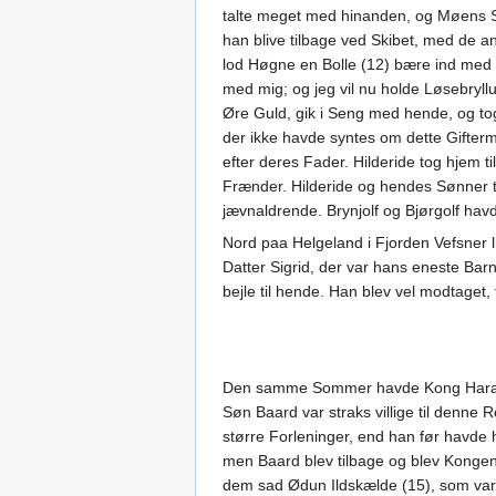
talte meget med hinanden, og Møens Sk
han blive tilbage ved Skibet, med de a
lod Høgne en Bolle (12) bære ind med M
med mig; og jeg vil nu holde Løsebryllu
Øre Guld, gik i Seng med hende, og tog
der ikke havde syntes om dette Gifterm
efter deres Fader. Hilderide tog hjem 
Frænder. Hilderide og hendes Sønner t
jævnaldrende. Brynjolf og Bjørgolf hav
Nord paa Helgeland i Fjorden Vefsner
Datter Sigrid, der var hans eneste Barn
bejle til hende. Han blev vel modtaget
Den samme Sommer havde Kong Harald s
Søn Baard var straks villige til denn
større Forleninger, end han før havde
men Baard blev tilbage og blev Kongens
dem sad Ødun Ildskælde (15), som var