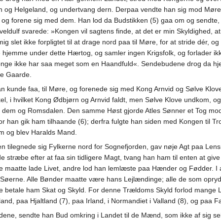
 og Helgeland, og undertvang dern. Derpaa vendte han sig mod Mører
og forene sig med dem. Han lod da Budstikken (5) gaa om og sendte, bl
ldulf svarede: »Kongen vil sagtens finde, at det er min Skyldighed, a
ig slet ikke forpligtet til at drage nord paa til Møre, for at stride dér
e hjemme under dette Hærtog, og samler ingen Krigsfolk, og forlader ikke
Konge ikke har saa meget som en Haandfuld«. Sendebudene drog da hje
ne Gaarde.
n kunde faa, til Møre, og forenede sig med Kong Arnvid og Sølve Kl
kel, i hvilket Kong Ødbjørn og Arnvid faldt, men Sølve Klove undkom, 
ver dem og Romsdalen. Den samme Høst gjorde Atles Sønner et Tog mod 
 han gik ham tilhaande (6); derfra fulgte han siden med Kongen til Tr
em og blev Haralds Mand.
en tilegnede sig Fylkerne nord for Sognefjorden, gav nøje Agt paa
lde stræbe efter at faa sin tidligere Magt, tvang han ham til enten at giv
le maatte lade Livet, andre lod han lemlæste paa Hænder og Fødder. I al
og Søerne. Alle Bønder maatte være hans Lejlændinge; alle de som opryd
tte betale ham Skat og Skyld. For denne Trældoms Skyld forlod mange L
and, paa Hjaltland (7), paa Irland, i Normandiet i Valland (8), og pa
dene, sendte han Bud omkring i Landet til de Mænd, som ikke af sig s