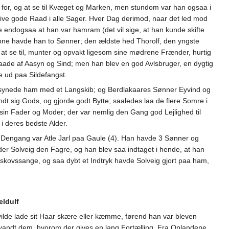
g for, og at se til Kvæget og Marken, men stundom var han ogsaa i
ive gode Raad i alle Sager. Hver Dag derimod, naar det led mod
e endogsaa at han var hamram (det vil sige, at han kunde skifte
 Kone havde han to Sønner; den ældste hed Thorolf, den yngste
 at se til, munter og opvakt ligesom sine mødrene Frænder, hurtig
 baade af Aasyn og Sind; men han blev en god Avlsbruger, en dygtig
 ud paa Sildefangst.
forsynede ham med et Langskib; og Berdlakaares Sønner Eyvind og
t sig Gods, og gjorde godt Bytte; saaledes laa de flere Somre i
in Fader og Moder; der var nemlig den Gang god Lejlighed til
i deres bedste Alder.
 Dengang var Atle Jarl paa Gaule (4). Han havde 3 Sønner og
der Solveig den Fagre, og han blev saa indtaget i hende, at han
Elskovssange, og saa dybt et Indtryk havde Solveig gjort paa ham,
eldulf
 vilde lade sit Haar skære eller kæmme, førend han var bleven
andt dem, hvorom der gives en lang Fortælling. Fra Oplandene