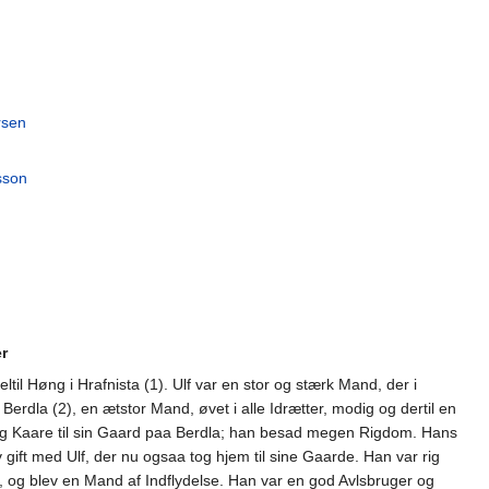
rsen
sson
r
 Høng i Hrafnista (1). Ulf var en stor og stærk Mand, der i
rdla (2), en ætstor Mand, øvet i alle Idrætter, modig og dertil en
og Kaare til sin Gaard paa Berdla; han besad megen Rigdom. Hans
ift med Ulf, der nu ogsaa tog hjem til sine Gaarde. Han var rig
og blev en Mand af Indflydelse. Han var en god Avlsbruger og