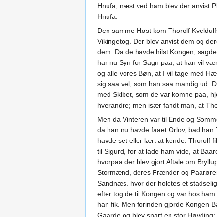
Hnufa; næst ved ham blev der anvist Pl
Hnufa.
Den samme Høst kom Thorolf Kveldulf
Vikingetog. Der blev anvist dem og der
dem. Da de havde hilst Kongen, sagde Øl
har nu Syn for Sagn paa, at han vil væ
og alle vores Bøn, at I vil tage med H
sig saa vel, som han saa mandig ud. 
med Skibet, som de var komne paa, hj
hverandre; men især fandt man, at Tho
Men da Vinteren var til Ende og Somme
da han nu havde faaet Orlov, bad han 
havde set eller lært at kende. Thorolf 
til Sigurd, for at lade ham vide, at Ba
hvorpaa der blev gjort Aftale om Bry
Stormænd, deres Frænder og Paarørende.
Sandnæs, hvor der holdtes et stadseli
efter tog de til Kongen og var hos ham
han fik. Men forinden gjorde Kongen Ba
Gaarde og blev snart en stor Høvding; 