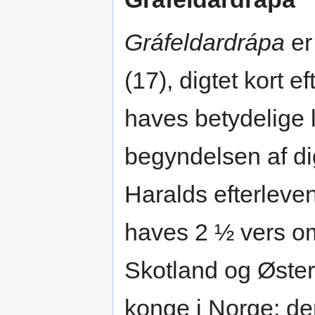
Gráfeldardrápa
er
(17), digtet kort e
haves betydelige 
begyndelsen af dig
Haralds efterleven
haves 2 ½ vers o
Skotland og Østerl
konge i Norge; de