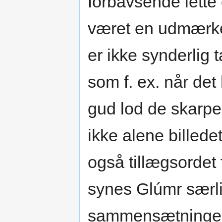
forbavsende lette 
været en udmærke
er ikke synderlig 
som f. ex. når de
gud lod de skarp
ikke alene billede
også tillægsordet 
synes Glúmr særlig
sammensætninge