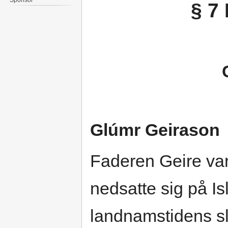
§ 7
Glúmr Geirason
Faderen Geire va
nedsatte sig på Isl
landnamstidens slu