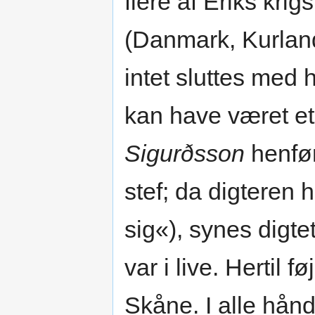
flere af Eriks kri
(Danmark, Kurland
intet sluttes med h
kan have været et 
Sigurðsson
henfør
stef; da digteren 
sig«), synes digte
var i live. Hertil f
Skåne. I alle hånd