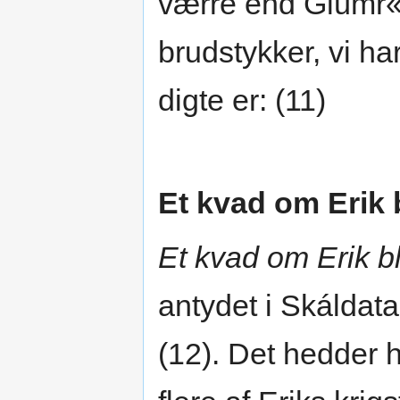
værre end Glúmr«
brudstykker, vi ha
digte er: (11)
Et kvad om Erik
Et kvad om Erik 
antydet i Skáldata
(12). Det hedder he