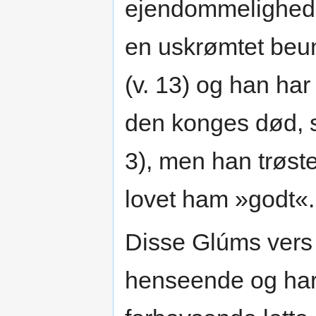
ejendommelighed o
en uskrømtet beun
(v. 13) og han har
den konges død, s
3), men han trøst
lovet ham »godt«.
Disse Glúms vers 
henseende og har