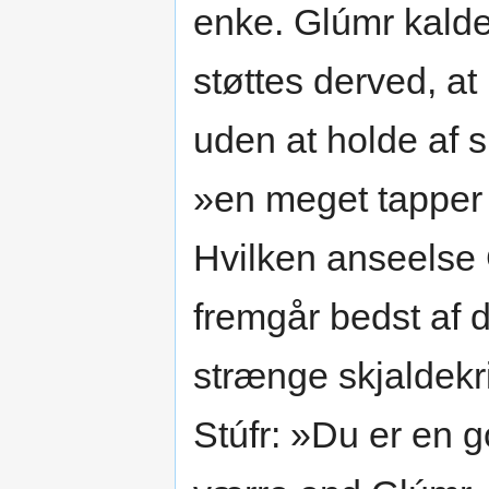
enke. Glúmr kaldes
støttes derved, at 
uden at holde af 
»en meget tapper
Hvilken anseelse 
fremgår bedst af 
strænge skjaldekri
Stúfr: »Du er en g