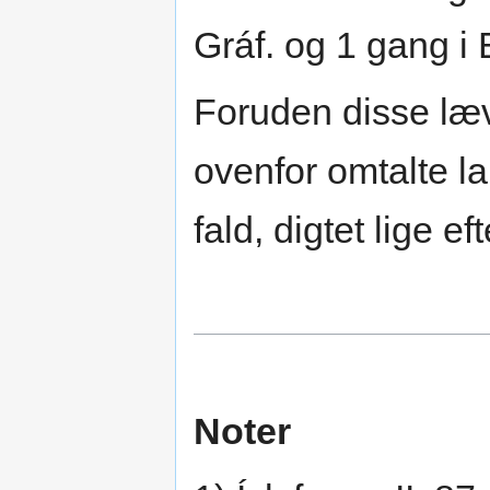
Gráf. og 1 gang i E
Foruden disse læ
ovenfor omtalte 
fald, digtet lige ef
Noter