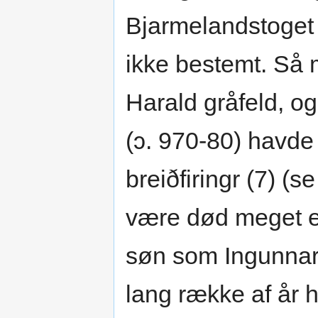
Bjarmelandstoget 
ikke bestemt. Så 
Harald gråfeld, o
(ɔ. 970-80) havde
breiðfiringr (7) (s
være død meget ef
søn som Ingunnars
lang række af år 