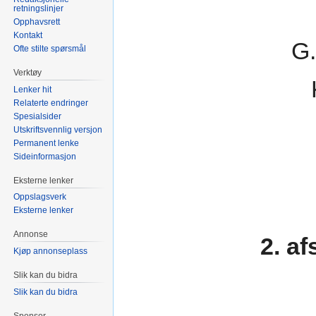
retningslinjer
Opphavsrett
Kontakt
G.
Ofte stilte spørsmål
Verktøy
Lenker hit
Relaterte endringer
Spesialsider
Utskriftsvennlig versjon
Permanent lenke
Sideinformasjon
Eksterne lenker
Oppslagsverk
Eksterne lenker
Annonse
2. a
Kjøp annonseplass
Slik kan du bidra
Slik kan du bidra
Sponsor