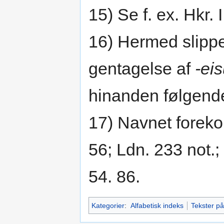
15) Se f. ex. Hkr. I
16) Hermed slipp
gentagelse af
-ei
hinanden følgende
17) Navnet forekom
56; Ldn. 233 not.; 
54. 86.
Kategorier
:
Alfabetisk indeks
Tekster p