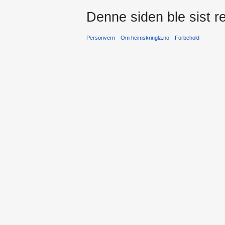
Denne siden ble sist re
Personvern
Om heimskringla.no
Forbehold