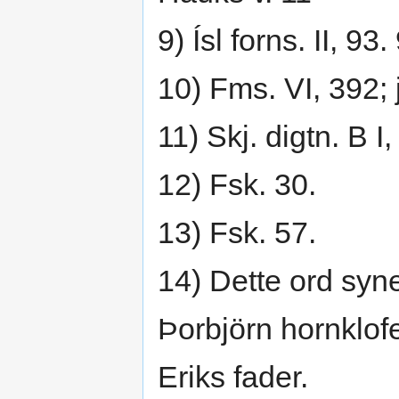
9) Ísl forns. II, 93.
10) Fms. VI, 392; jf
11) Skj. digtn. B I
12) Fsk. 30.
13) Fsk. 57.
14) Dette ord syn
Þorbjörn hornklof
Eriks fader.