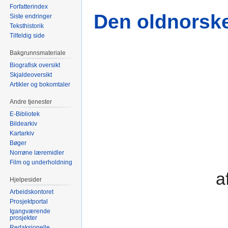
Forfatterindex
Den oldnorske 
Siste endringer
Teksthistorik
Tilfeldig side
Bakgrunnsmateriale
Biografisk oversikt
Skjaldeoversikt
Artikler og bokomtaler
Andre tjenester
E-Bibliotek
Bildearkiv
Kartarkiv
Bøger
Norrøne læremidler
Film og underholdning
a
Hjelpesider
Arbeidskontoret
Prosjektportal
Igangværende
prosjekter
Redaksjonelle