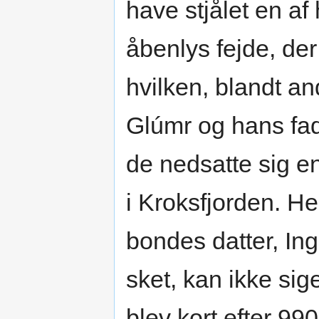
have stjålet en a
åbenlys fejde, de
hvilken, blandt a
Glúmr og hans fad
de nedsatte sig e
i Kroksfjorden. H
bondes datter, Ing
sket, kan ikke si
blev kort efter 99