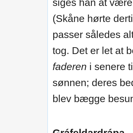
siges han at være 
(Skåne hørte derti
passer således al
tog. Det er let at
faderen
i senere t
sønnen; deres bed
blev bægge besun
Gráfeldardrápa