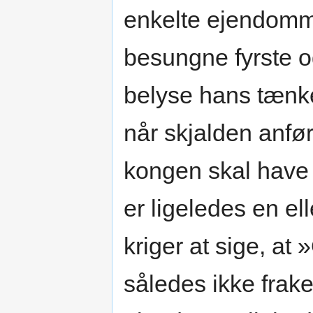
enkelte ejendomme
besungne fyrste 
belyse hans tænk
når skjalden anfø
kongen skal have u
er ligeledes en e
kriger at sige, a
således ikke frak