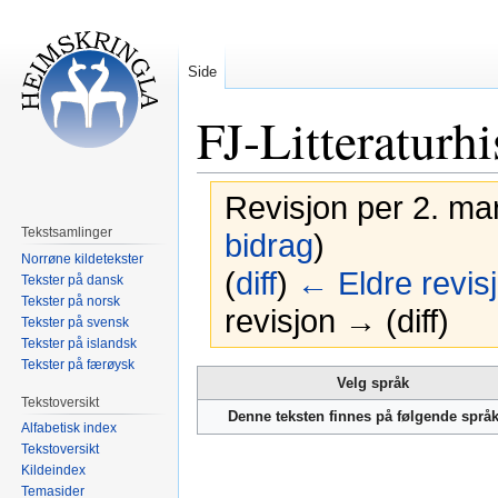
Side
FJ-Litteraturh
Revisjon per 2. mar
Tekstsamlinger
bidrag
)
Norrøne kildetekster
(
diff
)
← Eldre revis
Tekster på dansk
Tekster på norsk
revisjon → (diff)
Tekster på svensk
Tekster på islandsk
Tekster på færøysk
Hopp
Hopp
Velg språk
til
til
Tekstoversikt
Denne teksten finnes på følgende språ
navigering
søk
Alfabetisk index
Tekstoversikt
Kildeindex
Temasider