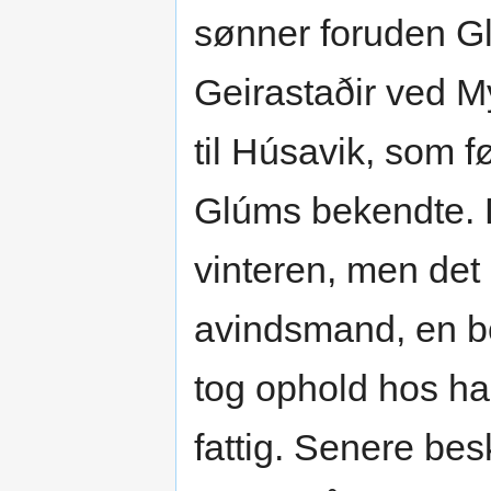
sønner foruden Gl
Geirastaðir ved M
til Húsavik, som f
Glúms bekendte. 
vinteren, men det b
avindsmand, en bo
tog ophold hos ha
fattig. Senere be