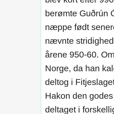
berømte Guðrún Ósv
næppe født senere
nævnte stridighede
årene 950-60. Omt
Norge, da han kal
deltog i Fitjeslag
Hakon den godes fa
deltaget i forskell