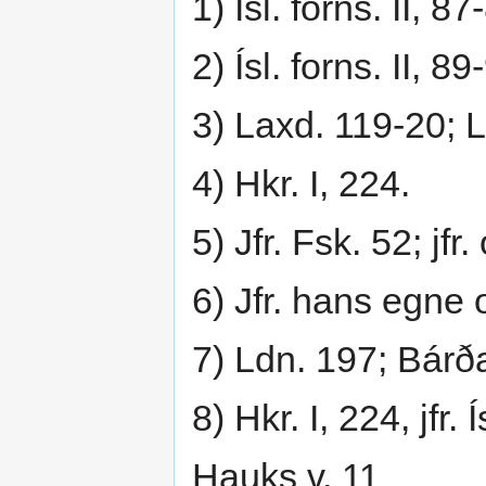
1) Ísl. forns. II, 8
2) Ísl. forns. II, 8
3) Laxd. 119-20; 
4) Hkr. I, 224.
5) Jfr. Fsk. 52; jfr.
6) Jfr. hans egne o
7) Ldn. 197; Bárða
8) Hkr. I, 224, jfr. 
Hauks v. 11