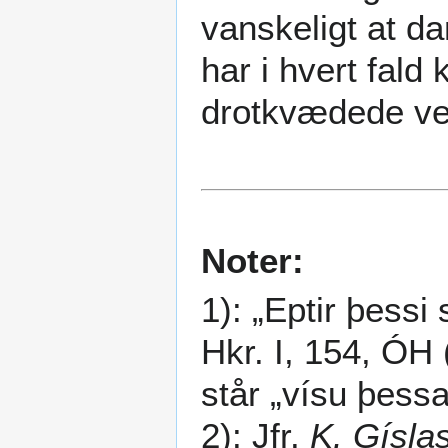
vanskeligt at da
har i hvert fald
drotkvædede ve
Noter:
1): „Eptir þessi 
Hkr. I, 154, ÓH (
står „vísu þessa
2): Jfr.
K. Gísla