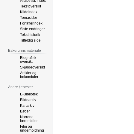
Alfabetisk index
Tekstoversikt
Kildeindex
Temasider
Forfatterindex
Siste endringer
Teksthistorik
Tilfeldig side
Bakgrunnsmateriale
Biografisk
oversikt
Skjaldeoversikt
Artikler og
bokomtaler
Andre tjenester
E-Bibliotek
Bildearkiv
Kartarkiv
Bøger
Norrøne
læremidler
Film og
underholdning