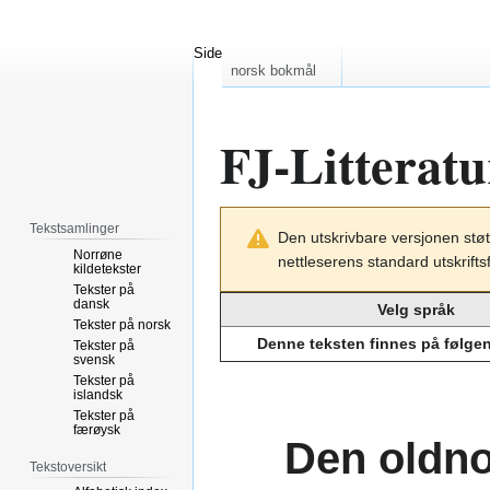
Side
norsk bokmål
FJ-Litterat
Hopp
Hopp
Tekstsamlinger
Den utskrivbare versjonen støt
til
til
Norrøne
nettleserens standard utskrifts
navigering
søk
kildetekster
Tekster på
dansk
Velg språk
Tekster på norsk
Denne teksten finnes på følge
Tekster på
svensk
Tekster på
islandsk
Tekster på
færøysk
Den oldno
Tekstoversikt