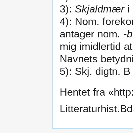
3):
Skjaldmær
i 
4): Nom. foreko
antager nom.
-b
mig imidlertid a
Navnets betydni
5): Skj. digtn. B
Hentet fra «
http
Litteraturhist