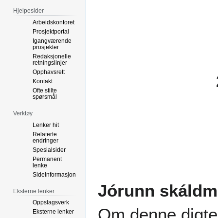
Hjelpesider
Arbeidskontoret
Prosjektportal
Igangværende
prosjekter
Redaksjonelle
retningslinjer
Opphavsrett
Kontakt
Ofte stilte
spørsmål
Verktøy
Lenker hit
Relaterte
endringer
Spesialsider
Permanent
lenke
Sideinformasjon
Jórunn skáld
Eksterne lenker
Oppslagsverk
Om denne digter
Eksterne lenker