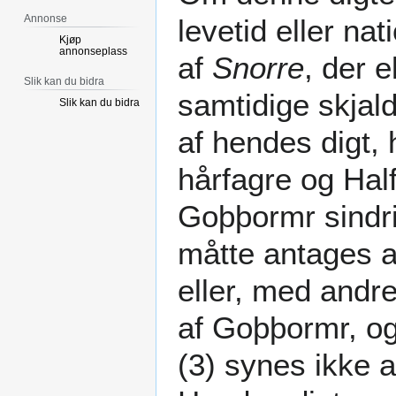
Annonse
levetid eller nat
Kjøp
annonseplass
af
Snorre
, der 
Slik kan du bidra
samtidige skjald
Slik kan du bidra
af hendes digt,
hårfagre og Hal
Goþþormr sindri 
måtte antages a
eller, med andre
af Goþþormr, og 
(3) synes ikke a