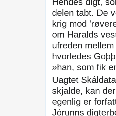
Hendes digt, s
delen tabt. De 
krig mod 'røvere
om Haralds vest
ufreden mellem 
hvorledes Goþþ
»han, som fik e
Uagtet Skáldata
skjalde, kan de
egenlig er forfa
Jórunns digterb