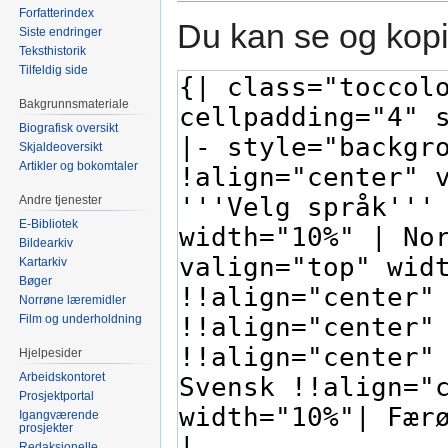
Forfatterindex
Du kan se og kopi
Siste endringer
Teksthistorik
Tilfeldig side
Bakgrunnsmateriale
Biografisk oversikt
Skjaldeoversikt
Artikler og bokomtaler
Andre tjenester
E-Bibliotek
Bildearkiv
Kartarkiv
Bøger
Norrøne læremidler
Film og underholdning
Hjelpesider
Arbeidskontoret
Prosjektportal
Igangværende
prosjekter
Redaksjonelle