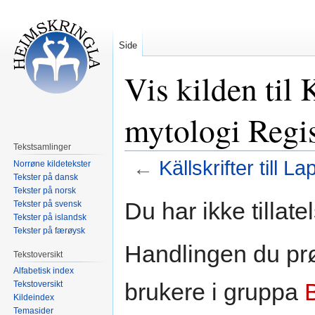
Side
Vis kilden til 
mytologi Regis
Tekstsamlinger
←
Källskrifter till 
Norrøne kildetekster
Tekster på dansk
Tekster på norsk
Hopp
Hopp
Du har ikke tillate
Tekster på svensk
til
til
Tekster på islandsk
navigering
søk
Tekster på færøysk
Handlingen du prø
Tekstoversikt
Alfabetisk index
brukere i gruppa
Tekstoversikt
Kildeindex
Temasider