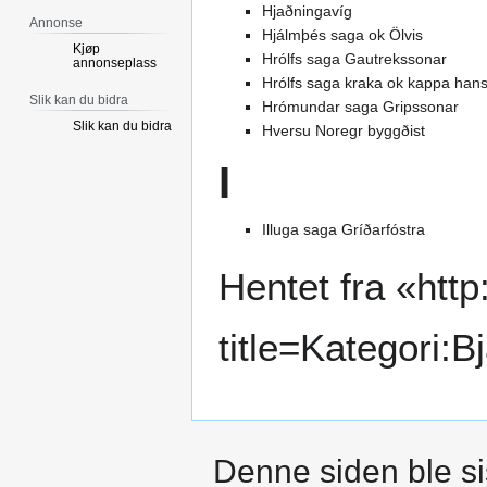
Hjaðningavíg
Annonse
Hjálmþés saga ok Ölvis
Kjøp
Hrólfs saga Gautrekssonar
annonseplass
Hrólfs saga kraka ok kappa han
Slik kan du bidra
Hrómundar saga Gripssonar
Slik kan du bidra
Hversu Noregr byggðist
I
Illuga saga Gríðarfóstra
Hentet fra «
http
title=Kategori:
Denne siden ble sis