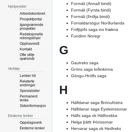
Formáli (Annað bindi)
Hjelpesider
Formáli (Fyrsta bindi)
Arbeidskontoret
Formáli (Þriðja bindi)
Prosjektportal
Fornaldarsögur Norðurlanda
Igangværende
prosjekter
Friðþjófs saga ins frækna
Redaksjonelle
Fundinn Noregr
retningslinjer
Opphavsrett
G
Kontakt
Ofte stilte
spørsmål
Gautreks saga
Verktøy
Gríms saga loðinkinna
Göngu-Hrólfs saga
Lenker hit
Relaterte
endringer
H
Spesialsider
Permanent
lenke
Hálfdanar saga Brönufóstra
Sideinformasjon
Hálfdanar saga Eysteinssonar
Hálfs saga ok Hálfsrekka
Eksterne lenker
Helga þáttr Þórissonar
Oppslagsverk
Hervarar saga ok Heiðreks
Eksterne lenker