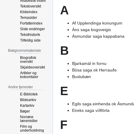
Alfabetisk index
A
Tekstoversikt
Kildeindex
Temasider
Af Upplendinga konungum
Forfatterindex
Siste endringer
Áns saga bogsveigis
Teksthistorik
Ásmundar saga kappabana
Tilfeldig side
B
Bakgrunnsmateriale
Biografisk
oversikt
Bjarkamál in fornu
Skjaldeoversikt
Bósa saga ok Herrauðs
Artikler og
Buslubæn
bokomtaler
E
Andre tjenester
E-Bibliotek
Bildearkiv
Egils saga einhenda ok Ásmund
Kartarkiv
Eireks saga víðförla
Bøger
Norrøne
F
læremidler
Film og
underholdning