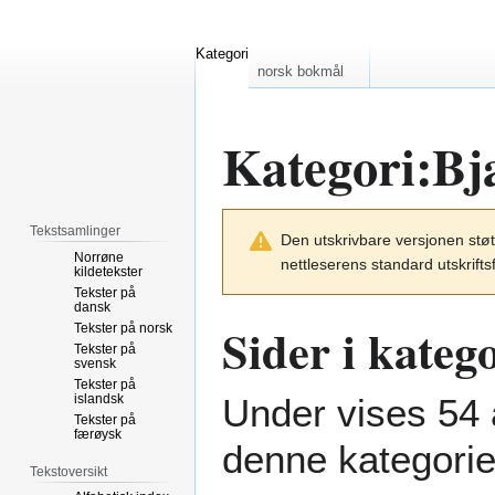
Kategori
norsk bokmål
Kategori
:
Bj
Hopp
Hopp
Tekstsamlinger
Den utskrivbare versjonen støt
til
til
Norrøne
nettleserens standard utskrifts
navigering
søk
kildetekster
Tekster på
dansk
Sider i kateg
Tekster på norsk
Tekster på
svensk
Tekster på
islandsk
Under vises 54 a
Tekster på
færøysk
denne kategorie
Tekstoversikt