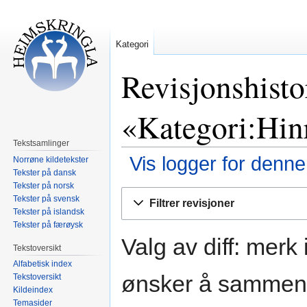
Kategori
Revisjonshisto
«Kategori:Hin
Tekstsamlinger
Vis logger for denne
Norrøne kildetekster
Tekster på dansk
Tekster på norsk
Hopp
Hopp
Tekster på svensk
Filtrer revisjoner
til
til
Tekster på islandsk
navigering
søk
Tekster på færøysk
Valg av diff: merk
Tekstoversikt
Alfabetisk index
ønsker å sammenli
Tekstoversikt
Kildeindex
Temasider