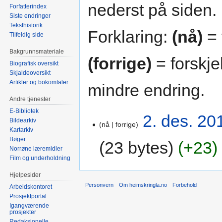
nederst på siden.
Forfatterindex
Siste endringer
Teksthistorik
Forklaring:
(nå)
= 
Tilfeldig side
Bakgrunnsmateriale
(forrige)
= forskje
Biografisk oversikt
Skjaldeoversikt
Artikler og bokomtaler
mindre endring.
Andre tjenester
E-Bibliotek
2. des. 20
Bildearkiv
nå
forrige
Kartarkiv
Bøger
23 bytes
+23
Norrøne læremidler
Film og underholdning
Hjelpesider
Personvern
Om heimskringla.no
Forbehold
Arbeidskontoret
Prosjektportal
Igangværende
prosjekter
Redaksjonelle