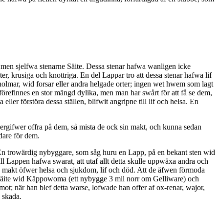
 men sjelfwa stenarne Säite. Dessa stenar hafwa wanligen icke
r, krusiga och knottriga. En del Lappar tro att dessa stenar hafwa lif
holmar, wid forsar eller andra helgade orter; ingen wet hwem som lagt
 förefinnes en stor mängd dylika, men man har swårt för att få se dem,
er förstöra dessa ställen, blifwit angripne till lif och helsa. En
rgifwer offra på dem, så mista de ock sin makt, och kunna sedan
dare för dem.
. En trowärdig nybyggare, som såg huru en Lapp, på en bekant sten wid
ll Lappen hafwa swarat, att utaf allt detta skulle uppwäxa andra och
fwa makt öfwer helsa och sjukdom, lif och död. Att de äfwen förmoda
an säite wid Käppowoma (ett nybygge 3 mil norr om Gelliware) och
mot; när han blef detta warse, lofwade han offer af ox-renar, wajor,
 skada.