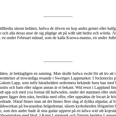
______________
tillbedia säsom beläten, hafwa de äfwen en hop andra genier eller halfg
den och alla dessa anse de sig pligtige att på wißt sätt hedra och wörda
 ex. en under Februari månad, som de kalla Kuowa-manno, en under Julhö
______________
en, är beklagligen en sanning. Man skulle hafwa swärt för att tro att i 
erättelser af trowärdiga resande i Sweriges Lappmarker. I Jockmocks pr
aitom Lapp, som inför häradsrätten sedermera bekände huru han med buga
hustru och barn eller någon annan är ei bekant. Wid resor i Lappland fi
ändt upp och med yxa format till hufwuden, under det stammen eller stubb
ppen ligger dem nära, besökta med offer, eller uppsättas de hwart år höst
drade. Häraf finner man att det finnes flere slag af dylika afgudar, af
 wåldswerkan på hwarandras helgedomar, såsom kyrkoherden Högström ber
om den andre hade åt sina gudar upprest på en lafwa wid sitt kojestäl
ch öfwerstrukne med blod. I Kemi Lappmark och Trinnäs berättas Lapparn