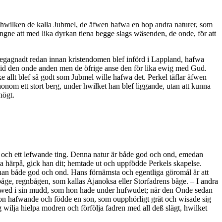
t, hwilken de kalla Jubmel, de äfwen hafwa en hop andra naturer, som
gne att med lika dyrkan tiena begge slags wäsenden, de onde, för att
egagnadt redan innan kristendomen blef införd i Lappland, hafwa
d den onde anden men de öfrige anse den för lika ewig med Gud.
e allt blef så godt som Jubmel wille hafwa det. Perkel täflar äfwen
nom ett stort berg, under hwilket han blef liggande, utan att kunna
högt.
ur och ett lefwande ting. Denna natur är både god och ond, emedan
eda härpå, gick han dit; hemtade ut och uppfödde Perkels skapelse.
han både god och ond. Hans förnämsta och egentliga göromål är att
 båge, regnbågen, som kallas Ajanoksa eller Storfadrens båge. – I andra
järewed i sin mudd, som hon hade under hufwudet; när den Onde sedan
 hon hafwande och födde en son, som oupphörligt grät och wisade sig
g wilja hielpa modren och förfölja fadren med all deß slägt, hwilket