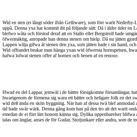
Wid en sten (ei långt söder ifrån Gelliware), som förr warit Nederby-
uppå. Denna yxa har kommit dit på följande sätt: Då i äldre tider en L
blefwo wåta och förstod deraf att en Stallo eller Bergstroll hade 
öfwermäktig, anropade han denna stenen om hielp. Då nu jätten gjord
Lappen wilja gifwa åt stenen den yxa, som jätten hade i sin hand, och 
Wid offrandet brukar man hänga yxan wid öfwersta hornspetsen, hwari
hafwa lofwat stenen offer af hornen och benen af en renoxe.
Hwad en del Lappar, jemwäl i de bättre försigkomne församlingar, ha
hwarigenom de förmena sig wara ett bättre och heligare folk en det s
wid deß ända en skön byggning. När han af dessa twå blef anmodad at
tid hade swår wärk. Denna gång kom han på den tro att det warit onda ä
emedan de ei förr lärt honom känna sig. Dylika uppenbarelser blifw
talas om änglar, anses de för Gudar, Storjunkare eller andra, som de 