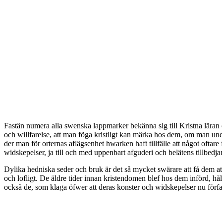
Fastän numera alla swenska lappmarker bekänna sig till Kristna lära
och willfarelse, att man föga kristligt kan märka hos dem, om man unda
der man för orternas aflägsenhet hwarken haft tillfälle att något oft
widskepelser, ja till och med uppenbart afguderi och belätens tillbedjan
Dylika hedniska seder och bruk är det så mycket swärare att få dem a
och lofligt. De äldre tider innan kristendomen blef hos dem införd, h
också de, som klaga öfwer att deras konster och widskepelser nu förf