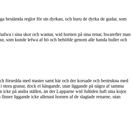
nga bestämda reglor för sin dyrkan, och huru de dyrka de gudar, som
afwa i sina skor och wantar, wid hornen på sina renar, hwarefter man
tur, som kunde lefwa af hö och behöfde genom alle handa buller och
gd och försedda med master samt här och der korsade och bestrukna med
t i stora granar, dock ei hängande, utan liggande på några af samma
cke på andra ställen, än der Lapparne wid Jultiden haft sina kojor
 finner liggande icke allenast hornen af de slagtade renarne, utan