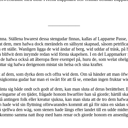
______________
a. Ställena hwarest dessa stengudar finnas, kallas af Lapparne Passe,
at dem, men hafwa dock merändels en sällsynt skapnad, såsom petrificate
tt ställe. Wanligen ligga de wid ändar af berg, wid uddar af träsk, på 
len blifwit dem inrymde redan wid första skapelsen. I en del Lappmarker
 hafwa också att åberopa flere exempel på, huru de, som welat ohelga ell
ttar sig hafwa derigenom mistat sin helsa och sina krafter.
t af dem, som dyrka dem och offra wid dem. Om så händer att man öfwe
igkomna gudar har man ei swårt för att få se, emedan ingen fruktar wi
nta sig både ondt och godt af dem, kan man sluta af deras berättelser
wingarne af en tjäder, frågade honom hwarföre han så giorde; härtill ska
 då antingen folk eller kreatur sjukna, kan man sluta att de tro dem ha
Han hade wid sin flyttning oförwarandes kommit att gå för nära en säd
 sjelfwa den wäg, som stenen hade längs efter landet till en udde midte
r kommo samma natt ihop med hans renar och giorde honom en ansenlig