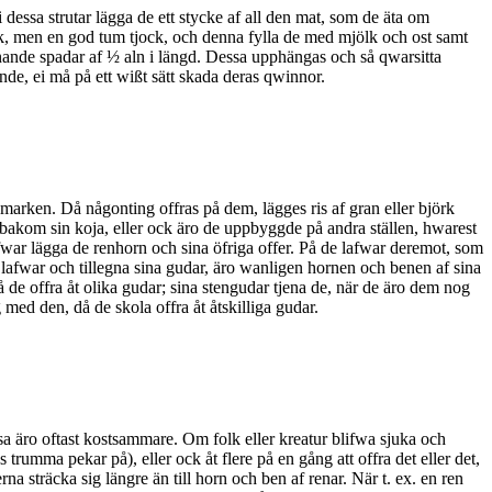
dessa strutar lägga de ett stycke af all den mat, som de äta om
lek, men en god tum tjock, och denna fylla de med mjölk och ost samt
knande spadar af ½ aln i längd. Dessa upphängas och så qwarsitta
nde, ei må på ett wißt sätt skada deras qwinnor.
ån marken. Då någonting offras på dem, lägges ris af gran eller björk
bakom sin koja, eller ock äro de uppbyggde på andra ställen, hwarest
fwar lägga de renhorn och sina öfriga offer. På de lafwar deremot, som
 lafwar och tillegna sina gudar, äro wanligen hornen och benen af sina
 de offra åt olika gudar; sina stengudar tjena de, när de äro dem nog
med den, då de skola offra åt åtskilliga gudar.
sa äro oftast kostsammare. Om folk eller kreatur blifwa sjuka och
 trumma pekar på), eller ock åt flere på en gång att offra det eller det,
 sträcka sig längre än till horn och ben af renar. När t. ex. en ren