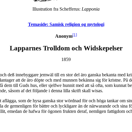
Illustration fra Schefferus:
Lapponia
Temaside: Samisk religion og mytologi
[1]
Anonym
Lapparnes Trolldom och Widskepelser
1859
n och deß innebyggare jemwäl till en stor del äro ganska bekanta med k
ntager att de äro döpte och med munnen bekänna sig för kristne. På de st
are få dem till Guds hus, eller sjelfwe hunnit med att så ofta, som kun
de, såsom af det följande i denna lilla skrift skall wisas.
tt aflägga, som de hysa ganska stor wördnad för och höga tankar om sina
ålla de gemenligen för bättre och lyckligare än de närwarande och sina f
allit, emedan de hafwa för ögonen frukten deraf, nemligen fattigdom oc
______________