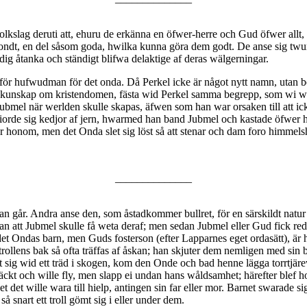
folkslag deruti att, ehuru de erkänna en öfwer-herre och Gud öfwer all
 ondt, en del såsom goda, hwilka kunna göra dem godt. De anse sig twun
ig åtanka och ständigt blifwa delaktige af deras wälgerningar.
ör hufwudman för det onda. Då Perkel icke är något nytt namn, utan b
kunskap om kristendomen, fästa wid Perkel samma begrepp, som wi wi
ubmel när werlden skulle skapas, äfwen som han war orsaken till att ick
iorde sig kedjor af jern, hwarmed han band Jubmel och kastade öfwer ho
 honom, men det Onda slet sig löst så att stenar och dam foro himmels
______________
kan går. Andra anse den, som åstadkommer bullret, för en särskildt nat
 utan att Jubmel skulle få weta deraf; men sedan Jubmel eller Gud fick r
et Ondas barn, men Guds fosterson (efter Lapparnes eget ordasätt), är 
trollens bak så ofta träffas af åskan; han skjuter dem nemligen med sin
att sig wid ett träd i skogen, kom den Onde och bad henne lägga torrt
kräckt och wille fly, men slapp ei undan hans wåldsamhet; härefter blef
det wille wara till hielp, antingen sin far eller mor. Barnet swarade si
så snart ett troll gömt sig i eller under dem.