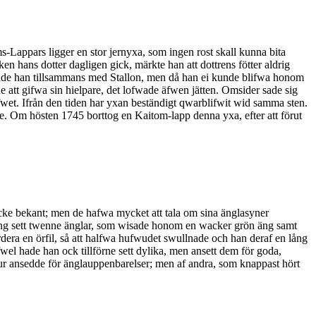
-Lappars ligger en stor jernyxa, som ingen rost skall kunna bita
n hans dotter dagligen gick, märkte han att dottrens fötter aldrig
bade han tillsammans med Stallon, men då han ei kunde blifwa honom
att gifwa sin hielpare, det lofwade äfwen jätten. Omsider sade sig
ifwet. Ifrån den tiden har yxan beständigt qwarblifwit wid samma sten.
e. Om hösten 1745 borttog en Kaitom-lapp denna yxa, efter att förut
cke bekant; men de hafwa mycket att tala om sina änglasyner
 gång sett twenne änglar, som wisade honom en wacker grön äng samt
ra en örfil, så att halfwa hufwudet swullnade och han deraf en lång
wel hade han ock tillförne sett dylika, men ansett dem för goda,
r ansedde för änglauppenbarelser; men af andra, som knappast hört