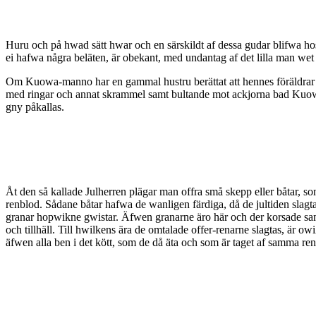
Huru och på hwad sätt hwar och en särskildt af dessa gudar blifwa ho
ei hafwa några beläten, är obekant, med undantag af det lilla man 
Om Kuowa-manno har en gammal hustru berättat att hennes föräldrar p
med ringar och annat skrammel samt bultande mot ackjorna bad Kuowa
gny påkallas.
Åt den så kallade Julherren plägar man offra små skepp eller båtar, s
renblod. Sådane båtar hafwa de wanligen färdiga, då de jultiden slagt
granar hopwikne gwistar. Äfwen granarne äro här och der korsade samt
och tillhäll. Till hwilkens ära de omtalade offer-renarne slagtas, är o
äfwen alla ben i det kött, som de då äta och som är taget af samma ren