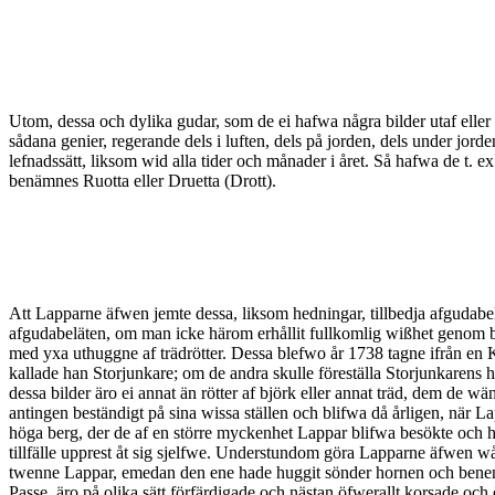
Utom, dessa och dylika gudar, som de ei hafwa några bilder utaf eller 
sådana genier, regerande dels i luften, dels på jorden, dels under jor
lefnadssätt, liksom wid alla tider och månader i året. Så hafwa de t.
benämnes Ruotta eller Druetta (Drott).
Att Lapparne äfwen jemte dessa, liksom hedningar, tillbedja afgudabelät
afgudabeläten, om man icke härom erhållit fullkomlig wißhet genom b
med yxa uthuggne af trädrötter. Dessa blefwo år 1738 tagne ifrån en K
kallade han Storjunkare; om de andra skulle föreställa Storjunkarens 
dessa bilder äro ei annat än rötter af björk eller annat träd, dem de w
antingen beständigt på sina wissa ställen och blifwa då årligen, när La
höga berg, der de af en större myckenhet Lappar blifwa besökte och he
tillfälle upprest åt sig sjelfwe. Understundom göra Lapparne äfwen
twenne Lappar, emedan den ene hade huggit sönder hornen och benen, s
Passe, äro på olika sätt förfärdigade och nästan öfwerallt korsade o