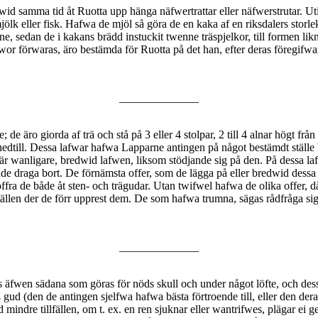
id samma tid åt Ruotta upp hänga näfwertrattar eller näfwerstrutar. Uti 
jölk eller fisk. Hafwa de mjöl så göra de en kaka af en riksdalers stor
, sedan de i kakans brädd instuckit twenne träspjelkor, till formen li
fwor förwaras, äro bestämda för Ruotta på det han, efter deras föregifwa
______________
de äro giorda af trä och stå på 3 eller 4 stolpar, 2 till 4 alnar högt fr
dtill. Dessa lafwar hafwa Lapparne antingen på något bestämdt ställe 
t är wanligare, bredwid lafwen, liksom stödjande sig på den. På dessa la
nde draga bort. De förnämsta offer, som de lägga på eller bredwid dessa
ffra de både åt sten- och trägudar. Utan twifwel hafwa de olika offer, då
ällen der de förr upprest dem. De som hafwa trumna, sägas rådfråga sig 
______________
as äfwen sädana som göras för nöds skull och under något löfte, och des
 gud (den de antingen sjelfwa hafwa bästa förtroende till, eller den deras
re tillfällen, om t. ex. en ren sjuknar eller wantrifwes, plägar ei gerna