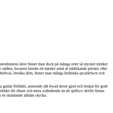
ristendomens läror finner man dock på många orter så mycket mörker
ällen, hwarest funnits ett mindre antal af nitälskande prester, eller
nat behöfwas, besöka dem, finner man många hedniska qwarlefwor och
 gamla förfäder, anseende allt hwad desse gjort och brukat för godt
örfäder för rikare och mera wälmående än de sjelfwe; derför finnas
h en stundande allmän olycka.