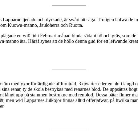
______________
s Lapparne tjenade och dyrkade, är swårt att säga. Troligen hafwa de i
wet om Kuowa-manno, Jauloherra och Ruotta.
lägade en wiß tid i Februari månad binda sädant hö och gräs, som de h
-manno äta. Häraf synes att de höllo denna gud för ett lefwande krea
______________
om äro med yxor förfärdigade af furuträd, 3 qwarter eller en aln i län
a sina renar, ty de skola bestrykas med renarnes blod. De uppsättas hög
 långt upp på stammen bestrukne med renblod. Dessa båtar finner man i
wißt, men wid Lapparnes Julkojor finnas alltid offerlafwar, på hwilka man
ar.
______________