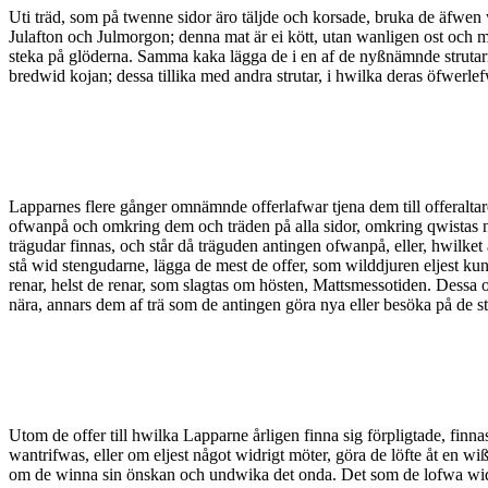
Uti träd, som på twenne sidor äro täljde och korsade, bruka de äfwen w
Julafton och Julmorgon; denna mat är ei kött, utan wanligen ost och m
steka på glöderna. Samma kaka lägga de i en af de nyßnämnde strutarne
bredwid kojan; dessa tillika med andra strutar, i hwilka deras öfwerle
Lapparnes flere gånger omnämnde offerlafwar tjena dem till offeraltare; 
ofwanpå och omkring dem och träden på alla sidor, omkring qwistas ne
trägudar finnas, och står då träguden antingen ofwanpå, eller, hwilke
stå wid stengudarne, lägga de mest de offer, som wilddjuren eljest ku
renar, helst de renar, som slagtas om hösten, Mattsmessotiden. Dessa o
nära, annars dem af trä som de antingen göra nya eller besöka på de st
Utom de offer till hwilka Lapparne årligen finna sig förpligtade, finn
wantrifwas, eller om eljest något widrigt möter, göra de löfte åt en wiß
om de winna sin önskan och undwika det onda. Det som de lofwa wid mind