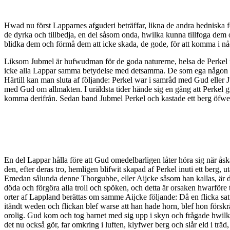
Hwad nu först Lapparnes afguderi beträffar, likna de andra hedniska 
de dyrka och tillbedja, en del såsom onda, hwilka kunna tillfoga dem
blidka dem och förmå dem att icke skada, de gode, för att komma i nåd
Liksom Jubmel är hufwudman för de goda naturerne, helsa de Perkel f
icke alla Lappar samma betydelse med detsamma. De som ega någon 
Härtill kan man sluta af följande: Perkel war i samråd med Gud eller J
med Gud om allmakten. I uräldsta tider hände sig en gång att Perkel g
komma derifrån. Sedan band Jubmel Perkel och kastade ett berg öfwer
En del Lappar hålla före att Gud omedelbarligen låter höra sig när ås
den, efter deras tro, hemligen blifwit skapad af Perkel inuti ett berg,
Emedan sålunda denne Thorgubbe, eller Aijcke såsom han kallas, är d
döda och förgöra alla troll och spöken, och detta är orsaken hwarföre 
orter af Lappland berättas om samme Aijcke följande: Då en flicka s
itändt weden och flickan blef warse att han hade horn, blef hon förs
orolig. Gud kom och tog barnet med sig upp i skyn och frågade hwilket 
det nu också gör, far omkring i luften, klyfwer berg och slår eld i träd, 