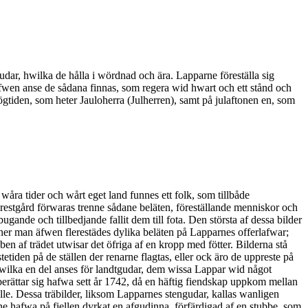
udar, hwilka de hålla i wördnad och ära. Lapparne föreställa sig
. Äfwen anse de sådana finnas, som regera wid hwart och ett stånd och
gtiden, som heter Jauloherra (Julherren), samt på julaftonen en, som
wåra tider och wårt eget land funnes ett folk, som tillbåde
estgård förwaras trenne sådane beläten, föreställande menniskor och
nde och tillbedjande fallit dem till fota. Den största af dessa bilder
nner man äfwen flerestädes dylika beläten på Lapparnes offerlafwar;
en af trädet utwisar det öfriga af en kropp med fötter. Bilderna stå
etiden på de ställen der renarne flagtas, eller ock äro de uppreste på
 hwilka en del anses för landtgudar, dem wissa Lappar wid något
ättar sig hafwa sett år 1742, då en häftig fiendskap uppkom mellan
le. Dessa träbilder, liksom Lapparnes stengudar, kallas wanligen
e hafwa på fiellen dyrkat en afgudinna, förfärdigad af en stubbe, som