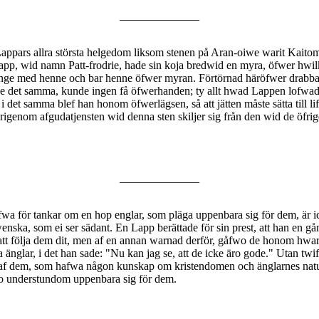
______________
Lappars allra största helgedom liksom stenen på Aran-oiwe warit Kaitoms
app, wid namn Patt-frodrie, hade sin koja bredwid en myra, öfwer hwilke
umgänge med henne och bar henne öfwer myran. Förtörnad häröfwer drab
e det samma, kunde ingen få öfwerhanden; ty allt hwad Lappen lofwade 
i det samma blef han honom öfwerlägsen, så att jätten måste sätta till l
genom afgudatjensten wid denna sten skiljer sig från den wid de öfrig
______________
fwa för tankar om en hop englar, som pläga uppenbara sig för dem, är i
wenska, som ei ser sädant. En Lapp berättade för sin prest, att han en
t följa dem dit, men af en annan warnad derför, gåfwo de honom hwarde
nglar, i det han sade: "Nu kan jag se, att de icke äro gode." Utan twif
a af dem, som hafwa någon kunskap om kristendomen och änglarnes natu
tro understundom uppenbara sig för dem.