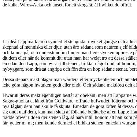
de kallat Wiros-Acka och ansett för ett skogsrå, åt hwilket de offrat.
I Luleå Lappmark äro i synnerhet stengudar mycket gängse och allmänn
skepnad af menniska eller djur; utan äro sådana som naturen sjelf bild
och kunna gå, och understundom finner man flere stycken uppreste på e
dit dem eller när de kommit dit; utan man har welat tro att dessa stäl
emedan den Lapp, som wisar till stenen, fruktar något ondt af honom; de
nybyggare, som dristat angripa och förstöra en hop sådane stenar, berä
Dessa stenars makt plägar man wärdera efter myckenheten och antale
icke göra någon hwarken godt eller ondt. Och sådana maktlösa och afs
Hwaruti deras makt egentligen består är obekant; men att Lapparne wä
Sagga-guoika ei långt från Gelliware, offrade hufwudet, fötterna och 
nya fåglar, dem han skulle få skjuta. Emedan de göra löften åt dessa,
sig ondt utaf dem, kan man sluta af följande berättelse af en Lapp: 
trädde öfwer udden der stenen låg, så nära intill honom att han kom på
får, getter m. m.; men kunde dermed ei blidka stenen, emedan warga