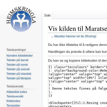
Side
Vis kilden til Marats
←
Maratse hævner sin far (Rosing)
Hopp
Hopp
Du har ikke tillatelse til å redigere denn
til
til
Tekstsamlinger
Handlingen du prøvde å utføre kan kun
navigering
søk
Norrøne kildetekster
Tekster på dansk
Du kan se og kopiere kildekoden til de
Tekster på norsk
Tekster på svensk
Tekster på islandsk
Tekster på færøysk
Tekstoversikt
Alfabetisk index
Tekstoversikt
Kildeindex
Temasider