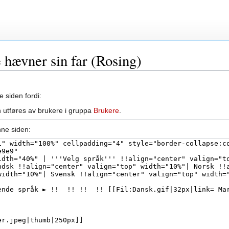
e hævner sin far (Rosing)
e siden fordi:
 utføres av brukere i gruppa
Brukere
.
nne siden: