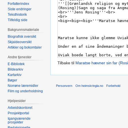
Forfatterindex
Siste endringer
Teksthistorik
Tilfeldig side
Bakgrunnsmateriale
Biografisk oversikt
Skjaldeoversikt
Artikler og bokomtaler
Andre tjenester
Tilbake til
Maratse hævner sin far (Ros
E-Bibliotek
Bildearkiv
Kartarkiv
Bøger
Norrøne læremidler
Personvern
Om heimskringla.no
Forbehold
Film og underholdning
Hjelpesider
Arbeidskontoret
Prosjektportal
Igangværende
prosjekter
Redaksjonelle