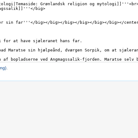
ing)
.