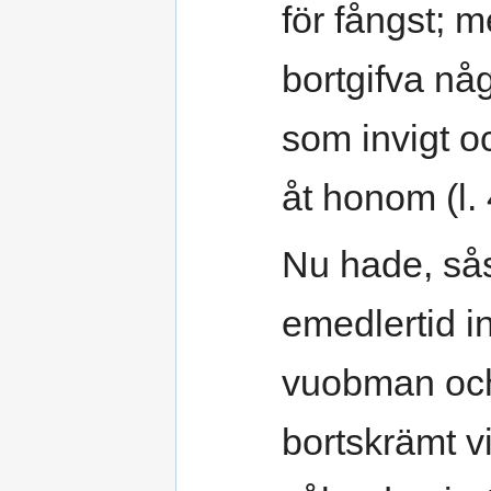
för fångst; m
bortgifva nå
som invigt o
åt honom (l. 
Nu hade, sås
emedlertid in
vuobman och
bortskrämt v