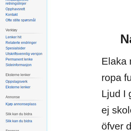
retningslinjer
Opphavsrett
Kontakt
Ofte stilte spørsmål
Verktøy
N
Lenker hit
Relaterte endringer
Spesialsider
Utskriftsvennlig versjon
Elaka 
Permanent lenke
Sideinformasjon
ropa fu
Eksterne lenker
Oppslagsverk
Eksterne lenker
Ljud I 
Annonse
Kjøp annonseplass
ej sko
Slik kan du bidra
Slik kan du bidra
öfver 
Sponsor