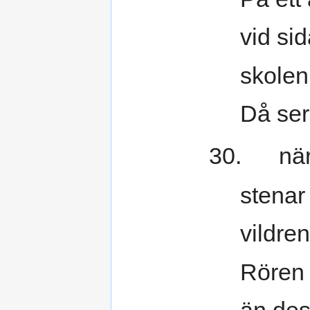
vid sid
skolen 
Då ser
30. när 
stenar 
vildren
Rören 
än des