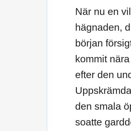
När nu en vi
hägnaden, dr
början försi
kommit när
efter den un
Uppskrämda 
den smala öp
soatte gardd