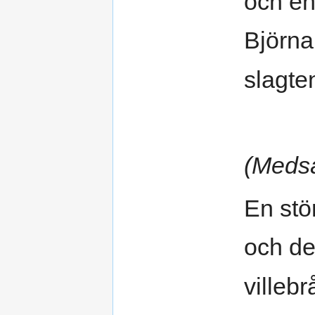
och en
Björna
slagte
(Medså
En stör
och de
villeb