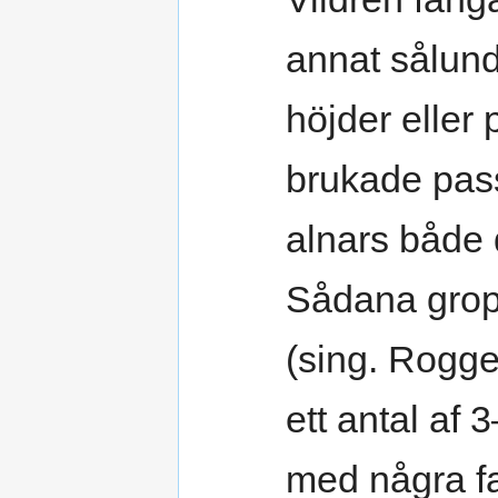
annat sålund
höjder eller 
brukade pass
alnars både
Sådana gro
(sing. Rogge
ett antal af 
med några f