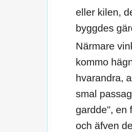
eller kilen, 
byggdes gär
Närmare vink
kommo hägn
hvarandra, a
smal passag
gardde", en 
och äfven d