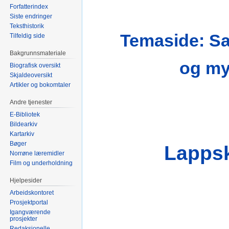
Forfatterindex
Siste endringer
Teksthistorik
Temaside: Sa
Tilfeldig side
Bakgrunnsmateriale
og my
Biografisk oversikt
Skjaldeoversikt
Artikler og bokomtaler
Andre tjenester
E-Bibliotek
Bildearkiv
Kartarkiv
Bøger
Lappsk
Norrøne læremidler
Film og underholdning
Hjelpesider
Arbeidskontoret
Prosjektportal
Igangværende
prosjekter
Redaksjonelle