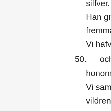
silfver.
Han gi
fremm
Vi hafv
50. och 
honom 
Vi sam
vildre