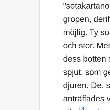
"sotakartano"
gropen, deri
möjlig. Ty s
och stor. Me
dess botten 
spjut, som g
djuren. De, 
anträffades 
[4]