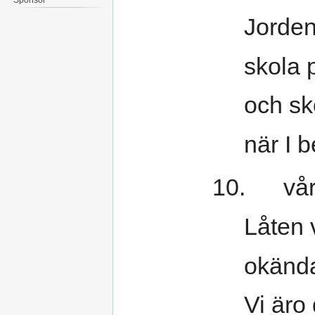
Jorden
skola 
och sk
när I 
10. våra
Låten 
okända
Vi äro