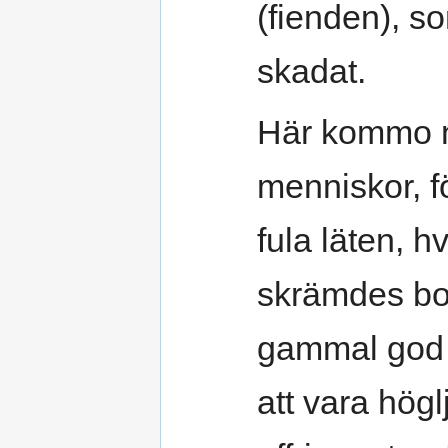
(fienden), s
skadat.
Här kommo nu
menniskor, f
fula läten, 
skrämdes bor
gammal god s
att vara högl