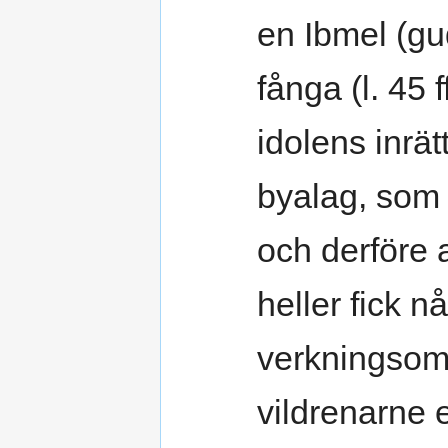
en Ibmel (gud
fånga (l. 45 
idolens inrät
byalag, som
och derföre
heller fick 
verkningsom
vildrenarne 