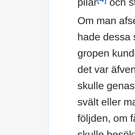
pilar
och ste
Om man afset
hade dessa sp
gropen kund
det var äfven
skulle genast
svält eller ma
följden, om f
skulle besök