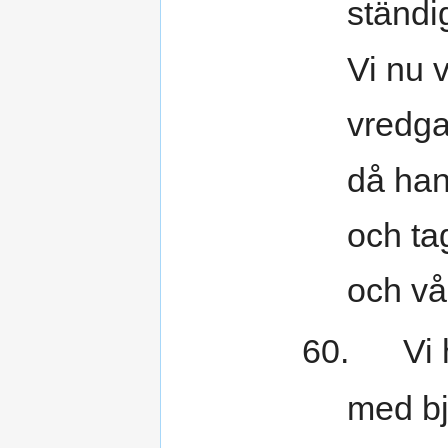
ständi
Vi nu v
vredga
då han
och ta
och vå
60. Vi h
med bj