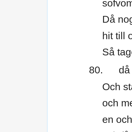
sofvom 
Då no
hit till
Så tag
80. då v
Och st
och me
en och