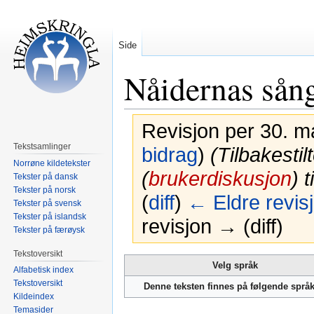
Side
Nåidernas sån
Revisjon per 30. m
Tekstsamlinger
bidrag
)
(Tilbakesti
Norrøne kildetekster
(
brukerdiskusjon
) 
Tekster på dansk
Tekster på norsk
(
diff
)
← Eldre revis
Tekster på svensk
Tekster på islandsk
revisjon → (diff)
Tekster på færøysk
Tekstoversikt
Hopp
Hopp
Velg språk
Alfabetisk index
til
til
Tekstoversikt
Denne teksten finnes på følgende språ
navigering
søk
Kildeindex
Temasider