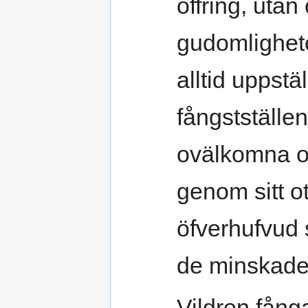
offring, utan
gudomlighet
alltid uppstä
fångstställe
ovälkomna oc
genom sitt o
öfverhufvud 
de minskade 
Vildren fån