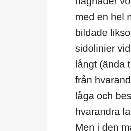
hägnader voro
med en hel m
bildade liks
sidolinier vi
långt (ända t
från hvaran
låga och bes
hvarandra la
Men i den m