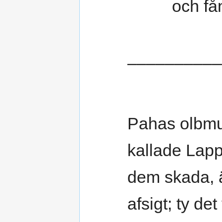
och få
––––––––––
Pahas olbmuk
kallade Lap
dem skada, 
afsigt; ty de