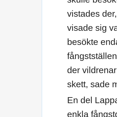
vistades der, 
visade sig va
besökte enda
fångstställen
der vildrenar
skett, sade 
En del Lappa
enkla fångstg