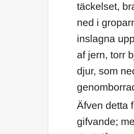
täckelset, br
ned i gropar
inslagna upp
af jern, torr 
djur, som ned
genomborra
Äfven detta 
gifvande; me