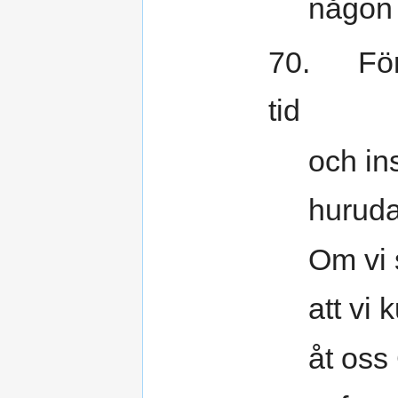
någon 
70. Förbl
tid
och in
hurudan
Om vi 
att vi 
åt oss