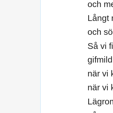
och me
Långt 
och s
Så vi 
gifmil
när vi
när vi
Lägro