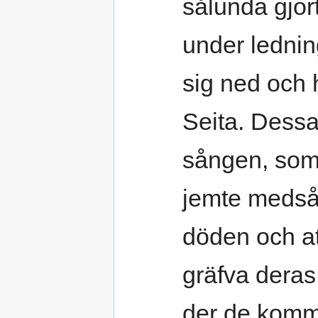
sålunda gjor
under lednin
sig ned och
Seita. Dessa 
sången, som
jemte medså
döden och at
gräfva deras s
der de komme