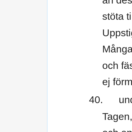
stöta ti
Uppsti
Många 
och fäs
ej för
40. unda
Tagen,