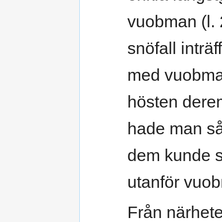
vuobman (l. 
snöfall inträ
med vuobman 
hösten derem
hade man så 
dem kunde s
utanför vuo
Från närheten