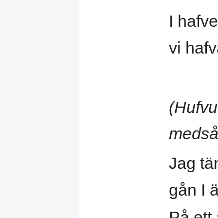
I hafv
vi hafv
(Hufvu
medså
Jag tä
gån I 
På ett