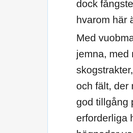
dock fångst
hvarom här ä
Med vuobma
jemna, med r
skogstrakter
och fält, de
god tillgång 
erforderlig