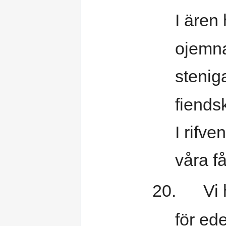
I ären 
ojemna
stenig
fiendsk
I rifve
våra f
20. Vi h
för ede