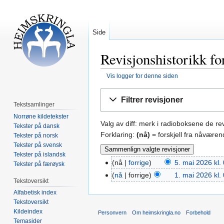
Side
Revisjonshistorikk f
Vis logger for denne siden
Hopp
Hopp
Filtrer revisjoner
til
til
Tekstsamlinger
navigering
søk
Norrøne kildetekster
Valg av diff: merk i radioboksene de r
Tekster på dansk
Forklaring:
(nå)
= forskjell fra nåværen
Tekster på norsk
Tekster på svensk
Tekster på islandsk
nå
forrige
5. mai 2026 kl.
Tekster på færøysk
nå
forrige
1. mai 2026 kl.
Tekstoversikt
Alfabetisk index
Tekstoversikt
Kildeindex
Personvern
Om heimskringla.no
Forbehold
Temasider