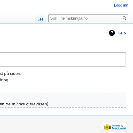
Logg inn
Søk
Les
Hjelp
st på siden.
ring.
m tre mindre gudaväsen