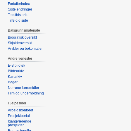
Forfatterindex
Siste endringer
Teksthistorik
Tilfeldig side
Bakgrunnsmateriale
Biografisk oversikt
Skjaldeoversikt
Artikler og bokomtaler
Andre tjenester
E-Bibliotek
Bildearkiv
Kartarkiv
Bøger
Norrøne læremidler
Film og underholdning
Hjelpesider
Arbeidskontoret
Prosjektportal
Igangværende
prosjekter
Redaksjonelle