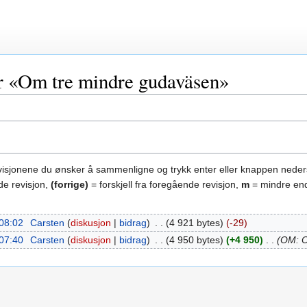
or «Om tre mindre gudaväsen»
evisjonene du ønsker å sammenligne og trykk enter eller knappen neder
de revisjon,
(forrige)
= forskjell fra foregående revisjon,
m
= mindre end
 08:02
‎
Carsten
diskusjon
bidrag
‎
4 921 bytes
-29
 07:40
‎
Carsten
diskusjon
bidrag
‎
4 950 bytes
+4 950
‎
OM: O