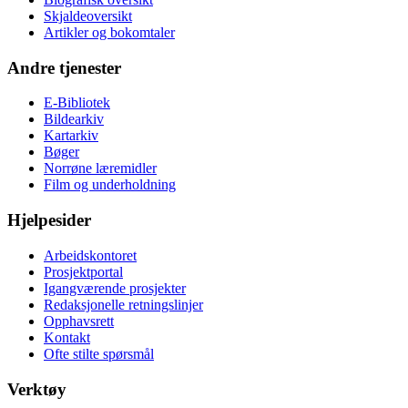
Skjaldeoversikt
Artikler og bokomtaler
Andre tjenester
E-Bibliotek
Bildearkiv
Kartarkiv
Bøger
Norrøne læremidler
Film og underholdning
Hjelpesider
Arbeidskontoret
Prosjektportal
Igangværende prosjekter
Redaksjonelle retningslinjer
Opphavsrett
Kontakt
Ofte stilte spørsmål
Verktøy