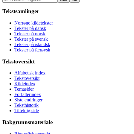
Tekstsamlinger
Norrøne kildetekster
Tekster på dansk
Tekster på norsk
Tekster på svensk
Tekster på islandsk
Tekster på færøysk
Tekstoversikt
Alfabetisk index
Tekstoversikt
Kildeindex
Temasider
Forfatterindex
Siste endringer
Teksthistorik
Tilfeldig side
Bakgrunnsmateriale
Biografisk oversikt