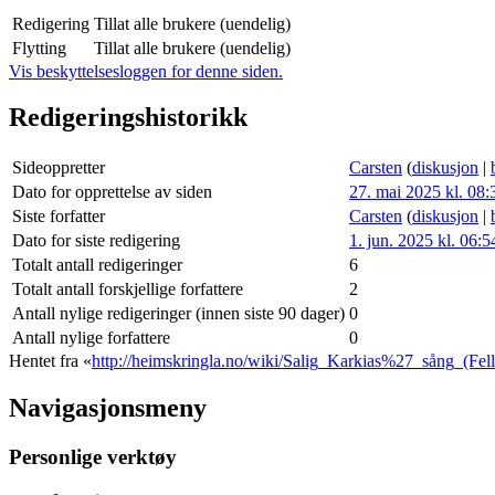
Redigering
Tillat alle brukere (uendelig)
Flytting
Tillat alle brukere (uendelig)
Vis beskyttelsesloggen for denne siden.
Redigeringshistorikk
Sideoppretter
Carsten
(
diskusjon
|
Dato for opprettelse av siden
27. mai 2025 kl. 08:
Siste forfatter
Carsten
(
diskusjon
|
Dato for siste redigering
1. jun. 2025 kl. 06:5
Totalt antall redigeringer
6
Totalt antall forskjellige forfattere
2
Antall nylige redigeringer (innen siste 90 dager)
0
Antall nylige forfattere
0
Hentet fra «
http://heimskringla.no/wiki/Salig_Karkias%27_sång_(Fel
Navigasjonsmeny
Personlige verktøy