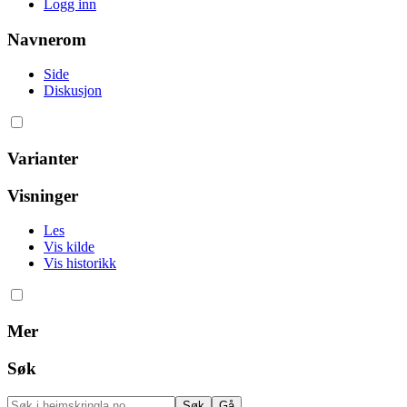
Logg inn
Navnerom
Side
Diskusjon
Varianter
Visninger
Les
Vis kilde
Vis historikk
Mer
Søk