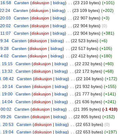
. 16:58
‎
Carsten
diskusjon
bidrag
‎
23 210 bytes
+101
 22:24
‎
Carsten
diskusjon
bidrag
‎
23 109 bytes
+202
. 20:03
‎
Carsten
diskusjon
bidrag
‎
22 907 bytes
+3
. 20:02
‎
Carsten
diskusjon
bidrag
‎
22 904 bytes
0
. 11:07
‎
Carsten
diskusjon
bidrag
‎
22 904 bytes
+381
 19:34
‎
Carsten
diskusjon
bidrag
‎
22 523 bytes
+6
 19:28
‎
Carsten
diskusjon
bidrag
‎
22 517 bytes
+105
 14:02
‎
Carsten
diskusjon
bidrag
‎
22 412 bytes
+180
. 15:15
‎
Carsten
diskusjon
bidrag
‎
22 232 bytes
+60
. 13:32
‎
Carsten
diskusjon
bidrag
‎
22 172 bytes
+68
l. 08:42
‎
Carsten
diskusjon
bidrag
‎
22 104 bytes
+172
l. 10:14
‎
Carsten
diskusjon
bidrag
‎
21 932 bytes
+155
. 19:00
‎
Carsten
diskusjon
bidrag
‎
21 777 bytes
+141
. 14:04
‎
Carsten
diskusjon
bidrag
‎
21 636 bytes
+241
. 00:02
‎
Carsten
diskusjon
bidrag
‎
21 395 bytes
-1 410
. 09:26
‎
Carsten
diskusjon
bidrag
‎
22 805 bytes
+152
l. 20:53
‎
Carsten
diskusjon
bidrag
‎
22 653 bytes
0
l. 19:04
‎
Carsten
diskusjon
bidrag
‎
22 653 bytes
+197