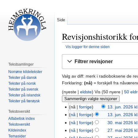
Side
Revisjonshistorikk fo
Vis logger for denne siden
Hopp
Hopp
Filtrer revisjoner
til
til
Tekstsamlinger
navigering
søk
Norrøne kildetekster
Valg av diff: merk i radioboksene de r
Tekster på dansk
Forklaring:
(nå)
= forskjell fra nåværen
Tekster på norsk
Tekster på svensk
(nyeste |
eldste
) Vis (50 nyere |
50 eld
Tekster på islandsk
Tekster på færøysk
nå
forrige
13. jun. 2026 kl
Tekstoversikt
nå
forrige
13. jun. 2026 kl
Alfabetisk index
nå
forrige
30. mai 2026 kl
Tekstoversikt
nå
forrige
27. mai 2026 kl
Kildeindex
Temasider