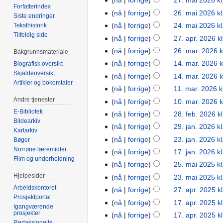
nå
forrige
27. mai 2026 kl
Forfatterindex
nå
forrige
26. mai 2026 kl
Siste endringer
nå
forrige
24. mai 2026 kl
Teksthistorik
Tilfeldig side
nå
forrige
27. apr. 2026 k
nå
forrige
26. mar. 2026 k
Bakgrunnsmateriale
nå
forrige
14. mar. 2026 k
Biografisk oversikt
Skjaldeoversikt
nå
forrige
14. mar. 2026 k
Artikler og bokomtaler
nå
forrige
11. mar. 2026 k
Andre tjenester
nå
forrige
10. mar. 2026 k
E-Bibliotek
nå
forrige
28. feb. 2026 k
Bildearkiv
nå
forrige
29. jan. 2026 kl
Kartarkiv
nå
forrige
23. jan. 2026 kl
Bøger
Norrøne læremidler
nå
forrige
17. jan. 2026 kl
Film og underholdning
nå
forrige
25. mai 2025 kl
Hjelpesider
nå
forrige
23. mai 2025 kl
Arbeidskontoret
nå
forrige
27. apr. 2025 k
Prosjektportal
nå
forrige
17. apr. 2025 k
Igangværende
prosjekter
nå
forrige
17. apr. 2025 k
Redaksjonelle