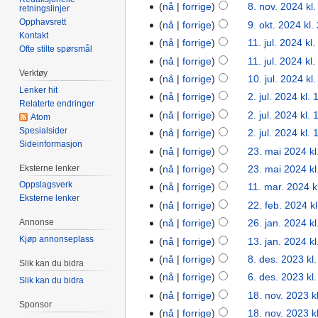
nå
forrige
8. nov. 2024 kl
retningslinjer
Opphavsrett
nå
forrige
9. okt. 2024 kl.
Kontakt
nå
forrige
11. jul. 2024 kl
Ofte stilte spørsmål
nå
forrige
11. jul. 2024 kl
Verktøy
nå
forrige
10. jul. 2024 kl
Lenker hit
nå
forrige
2. jul. 2024 kl.
Relaterte endringer
nå
forrige
2. jul. 2024 kl.
Atom
Spesialsider
nå
forrige
2. jul. 2024 kl.
Sideinformasjon
nå
forrige
23. mai 2024 kl
Eksterne lenker
nå
forrige
23. mai 2024 kl
Oppslagsverk
nå
forrige
11. mar. 2024 k
Eksterne lenker
nå
forrige
22. feb. 2024 k
nå
forrige
26. jan. 2024 kl
Annonse
Kjøp annonseplass
nå
forrige
13. jan. 2024 kl
nå
forrige
8. des. 2023 kl
Slik kan du bidra
nå
forrige
6. des. 2023 kl
Slik kan du bidra
nå
forrige
18. nov. 2023 k
Sponsor
nå
forrige
18. nov. 2023 k