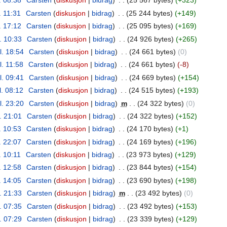
. 08:38
‎
Carsten
diskusjon
bidrag
‎
25 567 bytes
+323
. 11:31
‎
Carsten
diskusjon
bidrag
‎
25 244 bytes
+149
. 17:12
‎
Carsten
diskusjon
bidrag
‎
25 095 bytes
+169
l. 10:33
‎
Carsten
diskusjon
bidrag
‎
24 926 bytes
+265
l. 18:54
‎
Carsten
diskusjon
bidrag
‎
24 661 bytes
0
l. 11:58
‎
Carsten
diskusjon
bidrag
‎
24 661 bytes
-8
l. 09:41
‎
Carsten
diskusjon
bidrag
‎
24 669 bytes
+154
l. 08:12
‎
Carsten
diskusjon
bidrag
‎
24 515 bytes
+193
l. 23:20
‎
Carsten
diskusjon
bidrag
‎
m
24 322 bytes
0
l. 21:01
‎
Carsten
diskusjon
bidrag
‎
24 322 bytes
+152
. 10:53
‎
Carsten
diskusjon
bidrag
‎
24 170 bytes
+1
. 22:07
‎
Carsten
diskusjon
bidrag
‎
24 169 bytes
+196
. 10:11
‎
Carsten
diskusjon
bidrag
‎
23 973 bytes
+129
. 12:58
‎
Carsten
diskusjon
bidrag
‎
23 844 bytes
+154
. 14:05
‎
Carsten
diskusjon
bidrag
‎
23 690 bytes
+198
l. 21:33
‎
Carsten
diskusjon
bidrag
‎
m
23 492 bytes
0
l. 07:35
‎
Carsten
diskusjon
bidrag
‎
23 492 bytes
+153
l. 07:29
‎
Carsten
diskusjon
bidrag
‎
23 339 bytes
+129