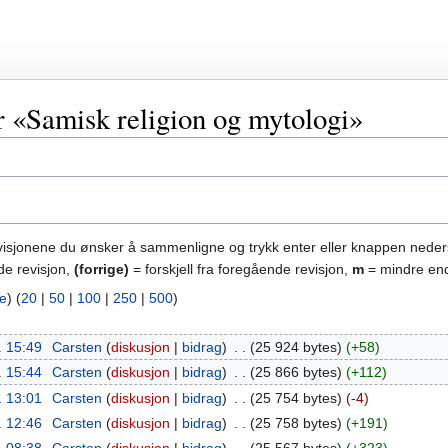
r «Samisk religion og mytologi»
evisjonene du ønsker å sammenligne og trykk enter eller knappen neder
de revisjon,
(forrige)
= forskjell fra foregående revisjon,
m
= mindre end
re
) (
20
|
50
|
100
|
250
|
500
)
. 15:49
‎
Carsten
diskusjon
bidrag
‎
25 924 bytes
+58
. 15:44
‎
Carsten
diskusjon
bidrag
‎
25 866 bytes
+112
. 13:01
‎
Carsten
diskusjon
bidrag
‎
25 754 bytes
-4
. 12:46
‎
Carsten
diskusjon
bidrag
‎
25 758 bytes
+191