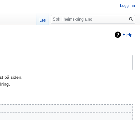
Logg inn
Søk
Les
Hjelp
st på siden.
ring.