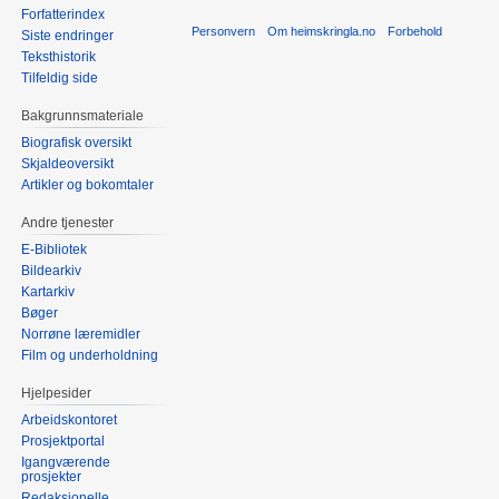
Forfatterindex
Personvern
Om heimskringla.no
Forbehold
Siste endringer
Teksthistorik
Tilfeldig side
Bakgrunnsmateriale
Biografisk oversikt
Skjaldeoversikt
Artikler og bokomtaler
Andre tjenester
E-Bibliotek
Bildearkiv
Kartarkiv
Bøger
Norrøne læremidler
Film og underholdning
Hjelpesider
Arbeidskontoret
Prosjektportal
Igangværende
prosjekter
Redaksjonelle