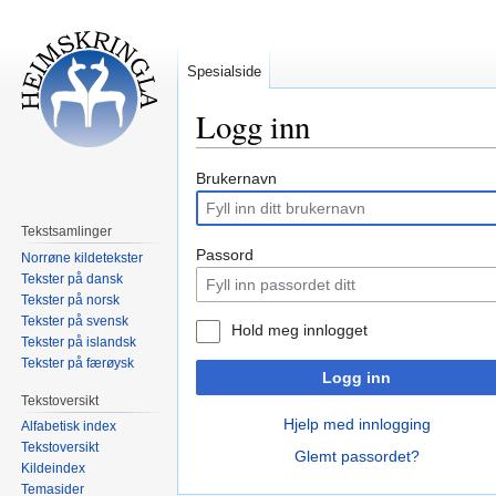
Spesialside
Logg inn
Hopp
Hopp
Brukernavn
til
til
navigering
søk
Tekstsamlinger
Passord
Norrøne kildetekster
Tekster på dansk
Tekster på norsk
Tekster på svensk
Hold meg innlogget
Tekster på islandsk
Tekster på færøysk
Logg inn
Tekstoversikt
Hjelp med innlogging
Alfabetisk index
Tekstoversikt
Glemt passordet?
Kildeindex
Temasider