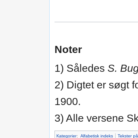
Noter
1) Således
S. Bu
2) Digtet er søgt f
1900.
3) Alle versene Skj
Kategorier
:
Alfabetisk indeks
Tekster p