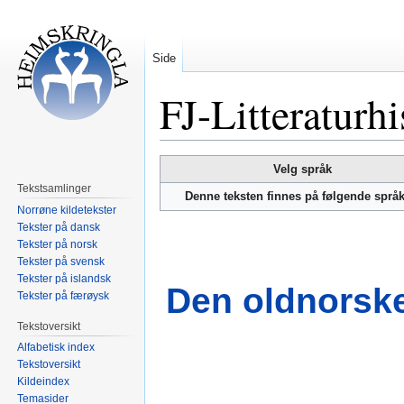
Side
FJ-Litteraturh
Hopp
Hopp
Velg språk
til
til
Tekstsamlinger
Denne teksten finnes på følgende språ
navigering
søk
Norrøne kildetekster
Tekster på dansk
Tekster på norsk
Tekster på svensk
Tekster på islandsk
Den oldnorske 
Tekster på færøysk
Tekstoversikt
Alfabetisk index
Tekstoversikt
Kildeindex
Temasider