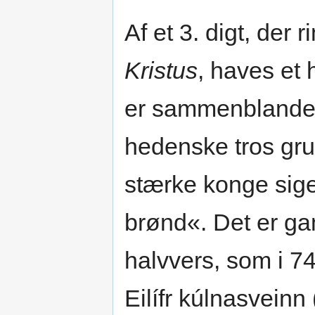
Af et 3. digt, der 
Kristus
, haves et
er sammenblanded
hedenske tros gr
stærke konge sige
brønd«. Det er ga
halvvers, som i 74
Eilífr kúlnasveinn 