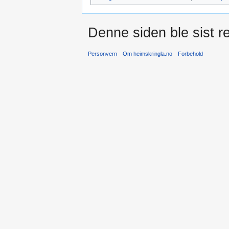
Denne siden ble sist re
Personvern
Om heimskringla.no
Forbehold