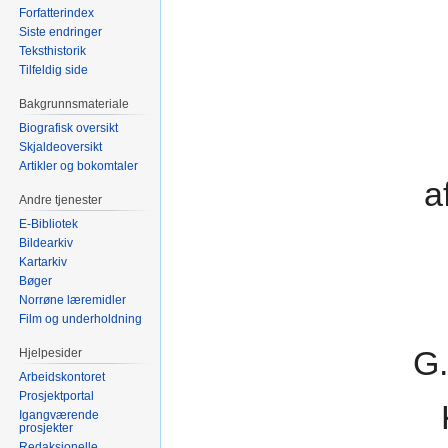
Forfatterindex
Siste endringer
Teksthistorik
Tilfeldig side
Bakgrunnsmateriale
Biografisk oversikt
Skjaldeoversikt
Artikler og bokomtaler
a
Andre tjenester
E-Bibliotek
Bildearkiv
Kartarkiv
Bøger
Norrøne læremidler
Film og underholdning
G.
Hjelpesider
Arbeidskontoret
Prosjektportal
Igangværende
prosjekter
Redaksjonelle