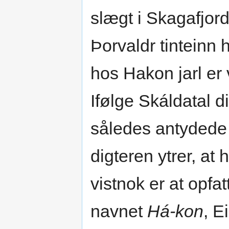
slægt i Skagafjor
Þorvaldr tinteinn hø
hos Hakon jarl er vi
Ifølge Skáldatal di
således antydede 
digteren ytrer, a
vistnok er at opfa
navnet
Há-kon
, E