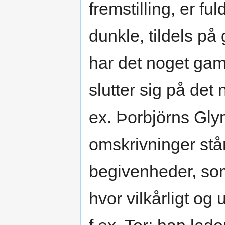
fremstilling, er fu
dunkle, tildels på
har det noget gam
slutter sig på det
ex. Þorbjörns Gly
omskrivninger stå
begivenheder, som
hvor vilkårligt og