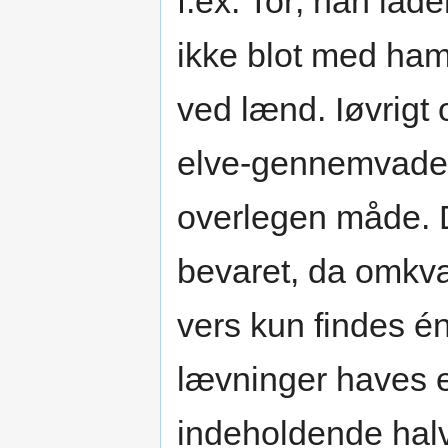
f.ex. Tor; han lad
ikke blot med ha
ved lænd. Iøvrigt
elve-gennemvader
overlegen måde. Di
bevaret, da omkvæd
vers kun findes 
lævninger haves
indeholdende halv