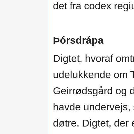
det fra codex reg
Þórsdrápa
Digtet, hvoraf omt
udelukkende om To
Geirrødsgård og d
havde undervejs,
døtre. Digtet, der 