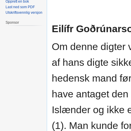
Opprett en bok
Last ned som PDF
Utskriftsvennlig versjon
Sponsor
Eilífr Goðrúnars
Om denne digter v
af hans digte sikk
hedensk mand før
have antaget den k
Islænder og ikke 
(1). Man kunde for