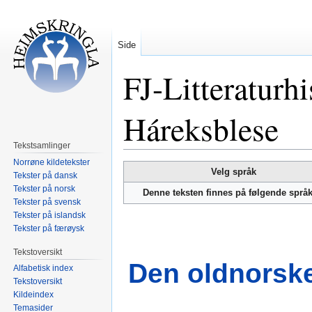
Side
FJ-Litteraturhi
Háreksblese
Tekstsamlinger
Norrøne kildetekster
Hopp
Hopp
Velg språk
Tekster på dansk
til
til
Tekster på norsk
Denne teksten finnes på følgende språ
navigering
søk
Tekster på svensk
Tekster på islandsk
Tekster på færøysk
Tekstoversikt
Den oldnorske 
Alfabetisk index
Tekstoversikt
Kildeindex
Temasider