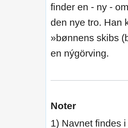
finder en - ny - om
den nye tro. Han 
»bønnens skibs (b
en nýgörving.
Noter
1) Navnet findes i