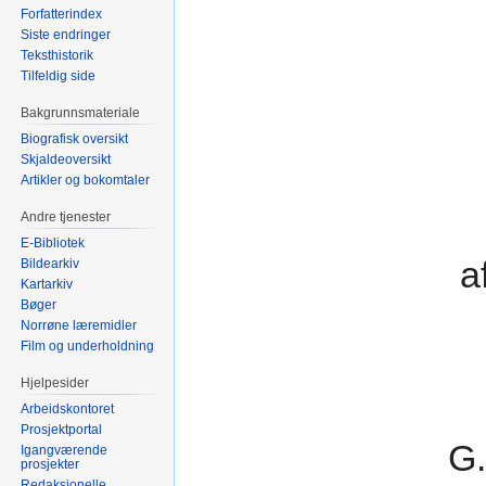
Forfatterindex
Siste endringer
Teksthistorik
Tilfeldig side
Bakgrunnsmateriale
Biografisk oversikt
Skjaldeoversikt
Artikler og bokomtaler
Andre tjenester
E-Bibliotek
a
Bildearkiv
Kartarkiv
Bøger
Norrøne læremidler
Film og underholdning
Hjelpesider
Arbeidskontoret
Prosjektportal
G.
Igangværende
prosjekter
Redaksjonelle