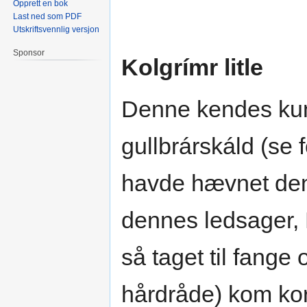
Opprett en bok
Last ned som PDF
Utskriftsvennlig versjon
Sponsor
Kolgrímr litle
Denne kendes kun 
gullbrárskáld (se 
havde hævnet den
dennes ledsager, 
så taget til fange
hårdråde) kom kort 