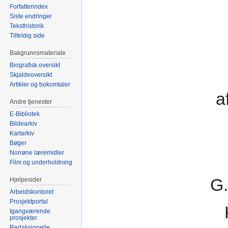
Forfatterindex
Siste endringer
Teksthistorik
Tilfeldig side
Bakgrunnsmateriale
Biografisk oversikt
Skjaldeoversikt
Artikler og bokomtaler
a
Andre tjenester
E-Bibliotek
Bildearkiv
Kartarkiv
Bøger
Norrøne læremidler
Film og underholdning
G.
Hjelpesider
Arbeidskontoret
Prosjektportal
Igangværende
prosjekter
Redaksjonelle