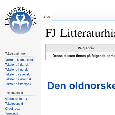
Side
FJ-Litteraturhi
Hopp
Hopp
Velg språk
til
til
Tekstsamlinger
Denne teksten finnes på følgende språ
navigering
søk
Norrøne kildetekster
Tekster på dansk
Tekster på norsk
Tekster på svensk
Tekster på islandsk
Den oldnorske 
Tekster på færøysk
Tekstoversikt
Alfabetisk index
Tekstoversikt
Kildeindex
Temasider