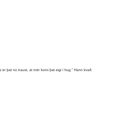
gi er þat nú traust, at mér komi þat eigi í hug." Hann kvað: