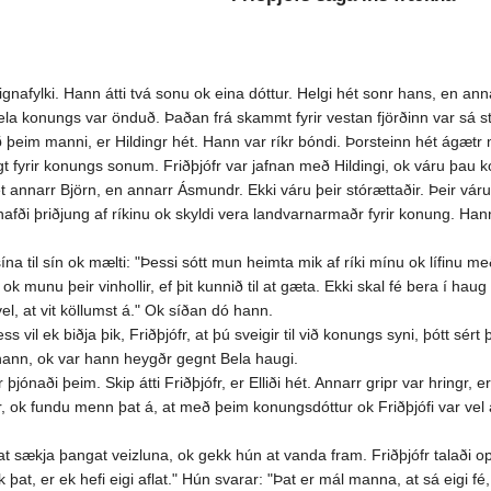
Svignafylki. Hann átti tvá sonu ok eina dóttur. Helgi hét sonr hans, en an
la konungs var önduð. Þaðan frá skammt fyrir vestan fjörðinn var sá sta
 þeim manni, er Hildingr hét. Hann var ríkr bóndi. Þorsteinn hét ágætr
gt fyrir konungs sonum. Friðþjófr var jafnan með Hildingi, ok váru þau 
t annarr Björn, en annarr Ásmundr. Ekki váru þeir stórættaðir. Þeir váru
fði þriðjung af ríkinu ok skyldi vera landvarnarmaðr fyrir konung. Hann 
 til sín ok mælti: "Þessi sótt mun heimta mik af ríki mínu ok lífinu með. V
, ok munu þeir vinhollir, ef þit kunnið til at gæta. Ekki skal fé bera í
el, at vit köllumst á." Ok síðan dó hann.
vil ek biðja þik, Friðþjófr, at þú sveigir til við konungs syni, þótt sért þ
hann, ok var hann heygðr gegnt Bela haugi.
naði þeim. Skip átti Friðþjófr, er Elliði hét. Annarr gripr var hringr, er 
 ok fundu menn þat á, at með þeim konungsdóttur ok Friðþjófi var vel ástú
t sækja þangat veizluna, ok gekk hún at vanda fram. Friðþjófr talaði o
k þat, er ek hefi eigi aflat." Hún svarar: "Þat er mál manna, at sá eigi f