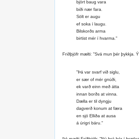
björt baug vara
biði nær fara.
Sölt er augu
ef soka í laugu.
Bilskorðs arma
birtist mér í hvarma."
Friðþjófr mælti: "Svá mun þér þykkja. Ý
"Þá var svarf við siglu,
er sær of mér gnúði,
ek varð einn með átta
innan borðs at vinna.
Dælla er til dyngju
dagverð konum at færa
en sjó Elliða at ausa
á úrigri báru."
Þá mælti Friðþjófr: "Nú brá þér í þrælaæ