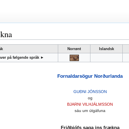
ækna
åk
Norrønt
Islandsk
gaver på følgende språk ►
Fornaldarsögur Norðurlanda
GUÐNI JÓNSSON
og
BJARNI VILHJÁLMSSON
sáu um útgáfuna
Friðþjófs saga ins frækna