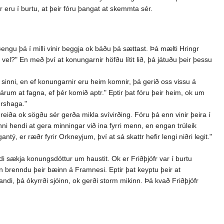
eru í burtu, at þeir fóru þangat at skemmta sér.
Gengu þá í milli vinir beggja ok báðu þá sættast. Þá mælti Hringr
vel?" En með því at konungarnir höfðu lítit lið, þá játuðu þeir þessu
sinni, en ef konungarnir eru heim komnir, þá gerið oss vissu á
rum at fagna, ef þér komið aptr." Eptir þat fóru þeir heim, ok um
drshaga."
reiða ok sögðu sér gerða mikla svívirðing. Fóru þá enn vinir þeira í
nni hendi at gera minningar við ina fyrri menn, en engan trúleik
ý, er ræðr fyrir Orkneyjum, því at sá skattr hefir lengi niðri legit."
ldi sækja konungsdóttur um haustit. Ok er Friðþjófr var í burtu
an brenndu þeir bæinn á Framnesi. Eptir þat keyptu þeir at
i, þá ókyrrði sjóinn, ok gerði storm mikinn. Þá kvað Friðþjófr