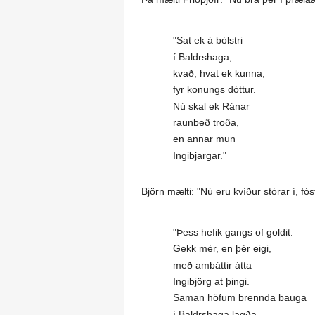
"Sat ek á bólstri
í Baldrshaga,
kvað, hvat ek kunna,
fyr konungs dóttur.
Nú skal ek Ránar
raunbeð troða,
en annar mun
Ingibjargar."
Björn mælti: "Nú eru kvíður stórar í, fó
"Þess hefik gangs of goldit.
Gekk mér, en þér eigi,
með ambáttir átta
Ingibjörg at þingi.
Saman höfum brennda bauga
í Baldrshaga lagða.