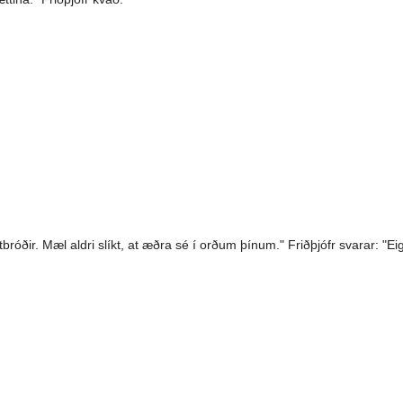
stbróðir. Mæl aldri slíkt, at æðra sé í orðum þínum." Friðþjófr svarar: "Ei