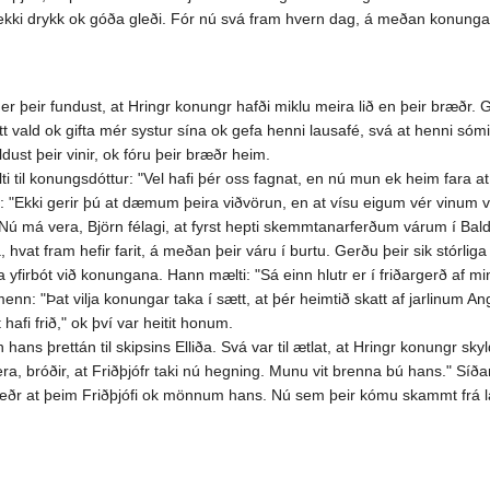
kki drykk ok góða gleði. Fór nú svá fram hvern dag, á meðan konungar 
er þeir fundust, at Hringr konungr hafði miklu meira lið en þeir bræðr. 
t vald ok gifta mér systur sína ok gefa henni lausafé, svá at henni sómi 
st þeir vinir, ok fóru þeir bræðr heim.
til konungsdóttur: "Vel hafi þér oss fagnat, en nú mun ek heim fara at 
: "Ekki gerir þú at dæmum þeira viðvörun, en at vísu eigum vér vinum vá
"Nú má vera, Björn félagi, at fyrst hepti skemmtanarferðum várum í Bal
t fram hefir farit, á meðan þeir váru í burtu. Gerðu þeir sik stórliga 
 yfirbót við konungana. Hann mælti: "Sá einn hlutr er í friðargerð af mi
 "Þat vilja konungar taka í sætt, at þér heimtið skatt af jarlinum Angant
t hafi frið," ok því var heitit honum.
ns þrettán til skipsins Elliða. Svá var til ætlat, at Hringr konungr sky
era, bróðir, at Friðþjófr taki nú hegning. Munu vit brenna bú hans." Síð
ðr at þeim Friðþjófi ok mönnum hans. Nú sem þeir kómu skammt frá land