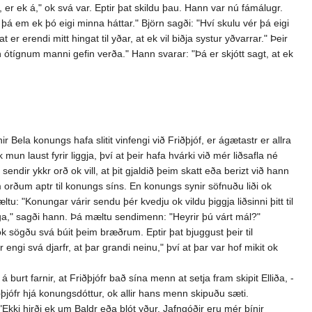
n, er ek á," ok svá var. Eptir þat skildu þau. Hann var nú fámálugr.
þá em ek þó eigi minna háttar." Björn sagði: "Hví skulu vér þá eigi
r erendi mitt hingat til yðar, at ek vil biðja systur yðvarrar." Þeir
n ótígnum manni gefin verða." Hann svarar: "Þá er skjótt sagt, at ek
r Bela konungs hafa slitit vinfengi við Friðþjóf, er ágætastr er allra
n laust fyrir liggja, því at þeir hafa hvárki við mér liðsafla né
ndir ykkr orð ok vill, at þit gjaldið þeim skatt eða berizt við hann
 orðum aptr til konungs síns. En konungs synir söfnuðu liði ok
ltu: "Konungar várir sendu þér kvedju ok vildu þiggja liðsinni þitt til
 vega," sagði hann. Þá mæltu sendimenn: "Heyrir þú várt mál?"
k sögðu svá búit þeim bræðrum. Eptir þat bjuggust þeir til
engi svá djarfr, at þar grandi neinu," því at þar var hof mikit ok
urt farnir, at Friðþjófr bað sína menn at setja fram skipit Elliða, -
iðþjófr hjá konungsdóttur, ok allir hans menn skipuðu sæti.
"Ekki hirði ek um Baldr eða blót yður. Jafngóðir eru mér þínir