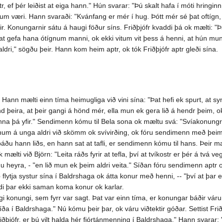
r, ef þér leiðist at eiga hann." Hún svarar: "Þú skalt hafa í móti hringin
num væri. Hann svaraði: "Kvánfang er mér í hug. Þótt mér sé þat oftígn, 
. Konungarnir sátu á haugi föður síns. Friðþjófr kvaddi þá ok mælti: "Þat e
t, at gefa hana ótígnum manni, ok ekki vitum vit þess á henni, at hún mu
 aldri," sögðu þeir. Hann kom heim aptr, ok tók Friðþjófr aptr gleði sína.
 Hann mælti einn tíma heimugliga við vini sína: "Þat hefi ek spurt, at syni
þeira, at þeir gangi á hönd mér, ella mun ek gera lið á hendr þeim, ok mu
inna þá yfir." Sendimenn kómu til Bela sona ok mæltu svá: "Svíakonungr se
 honum á unga aldri við skömm ok svívirðing, ok fóru sendimenn með þeim
 báðu hann liðs, en hann sat at tafli, er sendimenn kómu til hans. Þeir mæ
mælti við Björn: "Leita ráðs fyrir at tefla, því at tvíkostr er þér á tvá
u heyra, - "en lið mun ek þeim aldri veita." Síðan fóru sendimenn aptr o
ytja systur sína í Baldrshaga ok átta konur með henni, -- "því at þar er 
ldi þar ekki saman koma konur ok karlar.
konungi, sem fyrr var sagt. Þat var einn tíma, er konungar báðir váru á b
íða í Baldrshaga." Nú kómu þeir þar, ok váru viðtektir góðar. Settist Fr
ðþjófr, er þú vilt halda hér fjórtánmenning í Baldrshaga." Hann svarar: 