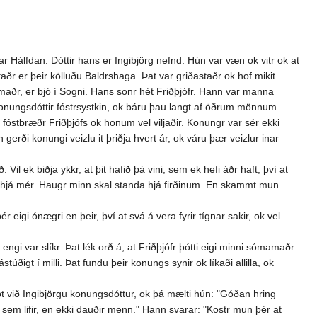
nar Hálfdan. Dóttir hans er Ingibjörg nefnd. Hún var væn ok vitr ok at
ðr er þeir kölluðu Baldrshaga. Þat var griðastaðr ok hof mikit.
 maðr, er bjó í Sogni. Hans sonr hét Friðþjófr. Hann var manna
konungsdóttir fóstrsystkin, ok báru þau langt af öðrum mönnum.
 fóstbræðr Friðþjófs ok honum vel viljaðir. Konungr var sér ekki
gerði konungi veizlu it þriðja hvert ár, ok váru þær veizlur inar
il ek biðja ykkr, at þit hafið þá vini, sem ek hefi áðr haft, því at
 haug hjá mér. Haugr minn skal standa hjá firðinum. En skammt mun
ér eigi ónægri en þeir, því at svá á vera fyrir tígnar sakir, ok vel
engi var slíkr. Þat lék orð á, at Friðþjófr þótti eigi minni sómamaðr
ðigt í milli. Þat fundu þeir konungs synir ok líkaði allilla, ok
pt við Ingibjörgu konungsdóttur, ok þá mælti hún: "Góðan hring
é, sem lifir, en ekki dauðir menn." Hann svarar: "Kostr mun þér at