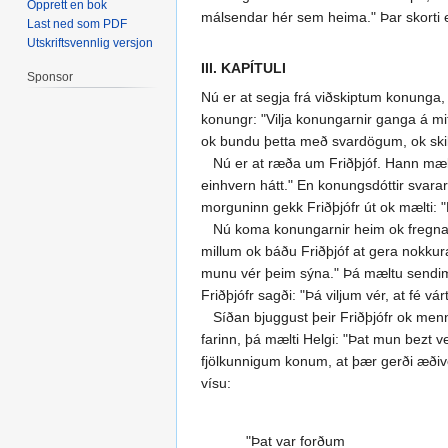
Opprett en bok
málsendar hér sem heima." Þar skorti e
Last ned som PDF
Utskriftsvennlig versjon
III. KAPÍTULI
Sponsor
Nú er at segja frá viðskiptum konunga, 
konungr: "Vilja konungarnir ganga á mit
ok bundu þetta með svardögum, ok skildu
Nú er at ræða um Friðþjóf. Hann mælti 
einhvern hátt." En konungsdóttir svarar
morguninn gekk Friðþjófr út ok mælti: 
Nú koma konungarnir heim ok fregna, hva
millum ok báðu Friðþjóf at gera nokkura
munu vér þeim sýna." Þá mæltu sendimenn:
Friðþjófr sagði: "Þá viljum vér, at fé vár
Síðan bjuggust þeir Friðþjófr ok menn ha
farinn, þá mælti Helgi: "Þat mun bezt v
fjölkunnigum konum, at þær gerði æðive
vísu:
"Þat var forðum