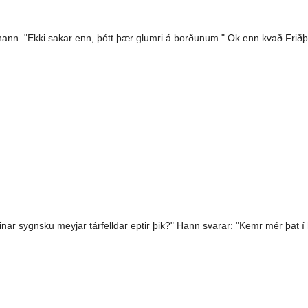
i hann. "Ekki sakar enn, þótt þær glumri á borðunum." Ok enn kvað Friðþj
inar sygnsku meyjar tárfelldar eptir þik?" Hann svarar: "Kemr mér þat í 