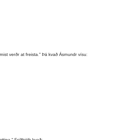
mist verðr at freista." Þá kvað Ásmundr vísu:
ttina." Friðþjófr kvað: