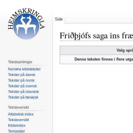
Side
Friðþjófs saga ins fr
Hopp
Hopp
Velg spr
til
til
Denne teksten finnes i flere ut
navigering
søk
Tekstsamlinger
Norrøne kildetekster
Tekster på dansk
Tekster på norsk
Tekster på svensk
Tekster på islandsk
Tekster på færøysk
Tekstoversikt
Alfabetisk index
Tekstoversikt
Kildeindex
Temasider