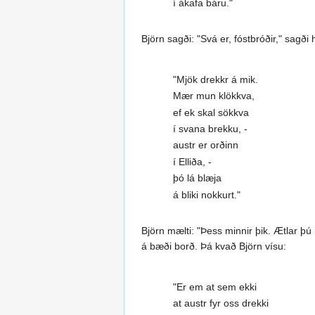
í ákafa báru."
Björn sagði: "Svá er, fóstbróðir," sagð
"Mjök drekkr á mik.
Mær mun klökkva,
ef ek skal sökkva
í svana brekku, -
austr er orðinn
í Elliða, -
þó lá blæja
á bliki nokkurt."
Björn mælti: "Þess minnir þik. Ætlar þú 
á bæði borð. Þá kvað Björn vísu:
"Er em at sem ekki
at austr fyr oss drekki