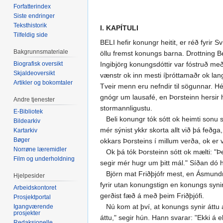
Forfatterindex
Siste endringer
Teksthistorik
I. KAPÍTULI
Tilfeldig side
BELI hefir konungr heitit, er réð fyrir 
Bakgrunnsmateriale
öllu fremst konungs barna. Drottning Be
Biografisk oversikt
Ingibjörg konungsdóttir var fóstruð með
Skjaldeoversikt
vænstr ok inn mesti íþróttamaðr ok lan
Artikler og bokomtaler
Tveir menn eru nefndir til sögunnar. Hé
gnógr um lausafé, en Þorsteinn hersir ha
Andre tjenester
stormannligustu.
E-Bibliotek
Beli konungr tók sótt ok heimti sonu sína
Bildearkiv
mér sýnist ykkr skorta allt við þá feðga
Kartarkiv
Bøger
okkars Þorsteins í millum verða, ok er v
Norrøne læremidler
Ok þá tók Þorsteinn sótt ok mælti: "Þess 
Film og underholdning
segir mér hugr um þitt mál." Síðan dó 
Björn mat Friðþjófr mest, en Ásmundr þjó
Hjelpesider
fyrir utan konungstign en konungs synir,
Arbeidskontoret
gerðist fæð á með þeim Friðþjófi.
Prosjektportal
Nú kom at því, at konungs synir áttu a
Igangværende
prosjekter
áttu," segir hún. Hann svarar: "Ekki á e
Redaksjonelle