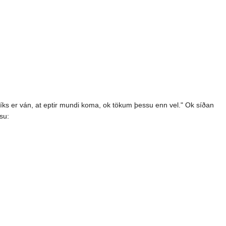
líks er ván, at eptir mundi koma, ok tökum þessu enn vel." Ok síðan
su: