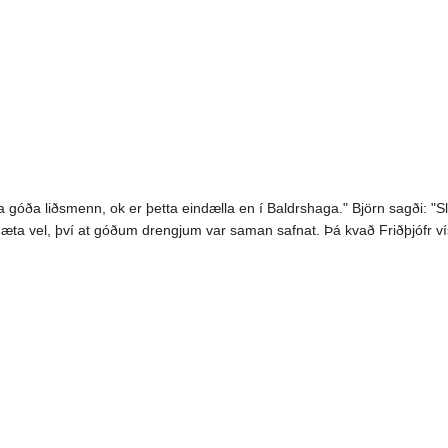
a góða liðsmenn, ok er þetta eindælla en í Baldrshaga." Björn sagði: "S
 ágæta vel, því at góðum drengjum var saman safnat. Þá kvað Friðþjófr ví