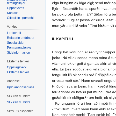
eiga hringinn ok lóga eigi; send mér apt
retningslinjer
Opphavsrett
Björn, fóstbróðir hans, spurði, hvat ho
Kontakt
fara ok prófa þetta mál?" Síðan fóru þeir
Ofte stilte spørsmål
svöruðu: "Eigi er þessa virðuliga leita
mun yðr aldri lið veita." "Þat hirðum vit
Verktøy
Lenker hit
Relaterte endringer
II. KAPÍTULI
Spesialsider
Permanent lenke
Hringr hét konungr, er réð fyrir Svíþjóð.
Sideinformasjon
þeira. Nú vil ek senda menn mína á fund 
Eksterne lenker
vitsmuni, ok er gott á gamals aldri at v
Oppslagsverk
ella. En þeir sögðust eigi vilja þjóna
Eksterne lenker
fengu lítit lið ok sendu orð Friðþjófi ok
orrostu með sér." Hann svaraði engu ok 
Annonse
Friðþjófr svarar þeim, hann kveðst löng
Kjøp annonseplass
ferðarinnar ok kváðu þat mundu ráð að fl
Slik kan du bidra
goðablót ok skíðgarðr um hofit, ok sky
Slik kan du bidra
Konungarnir fóru í hernað í móti Hringi 
- "ok vitum, hvárt hann kann ekki at skr
Skriv ut / eksporter
Konungsdóttir mælti: "Fast sækir þú, Fri