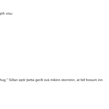
ófr vísu:
hug." Síðan eptir þetta gerði svá mikinn storminn, at fell fossum inn