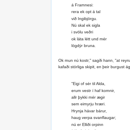
á Framnesi:
rera ek opt á tal
við Ingibjörgu.
Nú skal ek sigla
i svölu veðri
ok láta létt und mér
lögdýr bruna.
Ok mun nú kostr," sagði hann, "at reyn
kafaði stórliga skipit, en þeir burgust
"Eigi of sér til Alda,
erum vestr í haf komnir,
allr þykki mér ægir
sem eimyrju hræri.
Hrynja hávar bárur,
haug verpa svanflaugar;
nú er Elliði orpinn