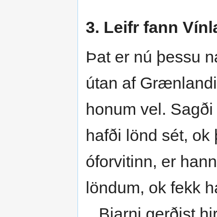
3. Leifr fann Vín
Þat er nú þessu n
útan af Grænlandi á
honum vel. Sagði 
hafði lönd sét, ok
óforvitinn, er han
löndum, ok fekk h
Bjarni gerðist hir