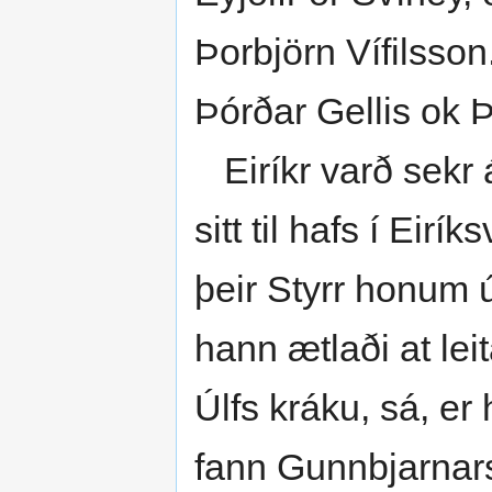
Þorbjörn Vífilsson
Þórðar Gellis ok Þ
Eiríkr varð sekr á
sitt til hafs í Eir
þeir Styrr honum ú
hann ætlaði at lei
Úlfs kráku, sá, er
fann Gunnbjarnars