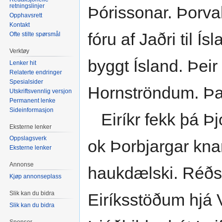
retningslinjer
Þórissonar. Þorval
Opphavsrett
Kontakt
fóru af Jaðri til Ís
Ofte stilte spørsmål
Verktøy
byggt Ísland. Þeir
Lenker hit
Relaterte endringer
Spesialsider
Hornströndum. Þar
Utskriftsvennlig versjon
Permanent lenke
Sideinformasjon
Eiríkr fekk þá Þj
Eksterne lenker
Oppslagsverk
ok Þorbjargar knar
Eksterne lenker
Annonse
haukdælski. Réðst
Kjøp annonseplass
Slik kan du bidra
Eiríksstöðum hjá 
Slik kan du bidra
Sponsor