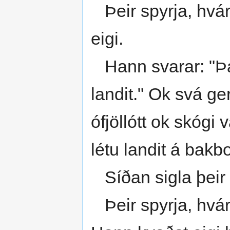
Þeir spyrja, hvárt
eigi.
Hann svarar: "Þat 
landit." Ok svá ger
ófjöllótt ok skógi
létu landit á bakb
Síðan sigla þeir 
Þeir spyrja, hvár