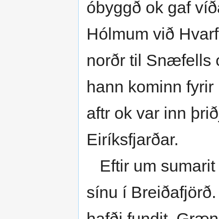
óbyggð ok gaf víð
Hólmum við Hvarfsg
norðr til Snæfells
hann kominn fyrir 
aftr ok var inn þrið
Eiríksfjarðar.
Eftir um sumarit f
sínu í Breiðafjörð
hafði fundit, Græ