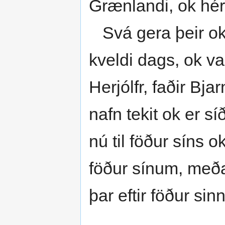
Grænlandi, ok hér
Svá gera þeir ok 
kveldi dags, ok va
Herjólfr, faðir Bjar
nafn tekit ok er sí
nú til föður síns 
föður sínum, meðan
þar eftir föður sinn