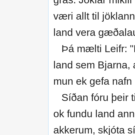
væri allt til jökla
land vera gæðalau
Þá mælti Leifr: "E
land sem Bjarna, a
mun ek gefa nafn l
Síðan fóru þeir til
ok fundu land anna
akkerum, skjóta sí