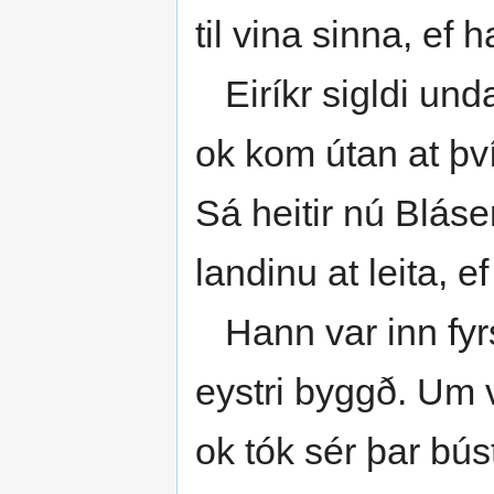
til vina sinna, ef h
Eiríkr sigldi unda
ok kom útan at því
Sá heitir nú Blás
landinu at leita, 
Hann var inn fyrst
eystri byggð. Um vá
ok tók sér þar bús