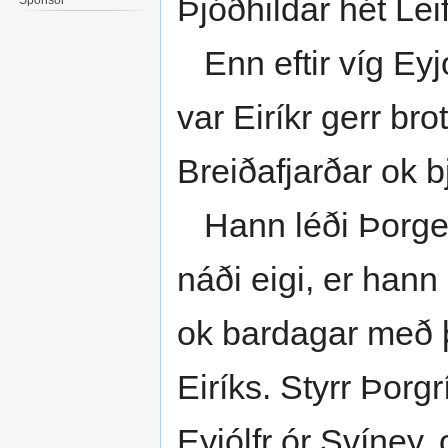
Þjóðhildar hét Leif
Enn eftir víg Eyj
var Eiríkr gerr bro
Breiðafjarðar ok b
Hann léði Þorgest
náði eigi, er hann 
ok bardagar með þ
Eiríks. Styrr Þorg
Eyjólfr ór Svíney, 