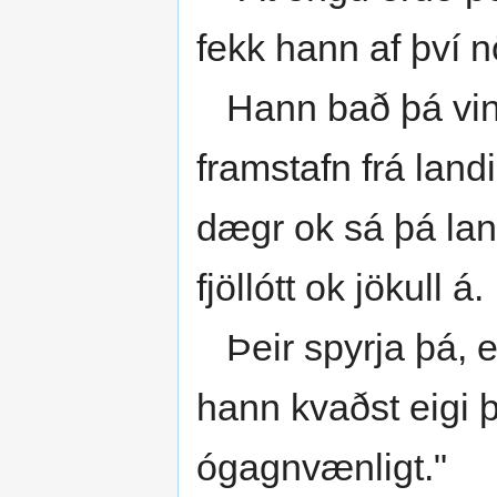
fekk hann af því 
Hann bað þá vinda
framstafn frá landi
dægr ok sá þá landi
fjöllótt ok jökull á.
Þeir spyrja þá, ef 
hann kvaðst eigi þa
ógagnvænligt."