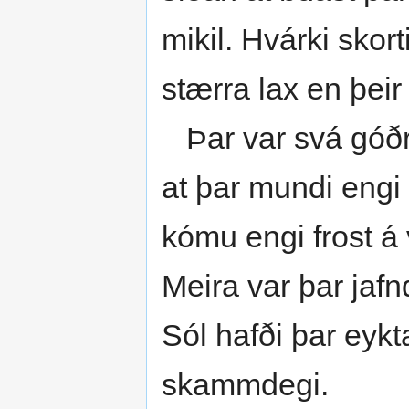
mikil. Hvárki skort
stærra lax en þeir 
Þar var svá góðr 
at þar mundi engi 
kómu engi frost á 
Meira var þar jaf
Sól hafði þar eyk
skammdegi.