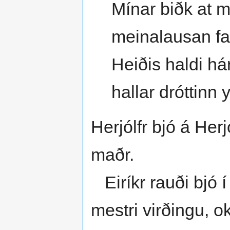
Mínar biðk at 
meinalausan fa
Heiðis haldi hár
hallar dróttinn y
Herjólfr bjó á Her
maðr.
Eiríkr rauði bjó í
mestri virðingu, ok