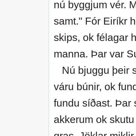
nú byggjum vér. Mu
samt." Fór Eiríkr h
skips, ok félagar 
manna. Þar var Suð
Nú bjuggu þeir ski
váru búnir, ok fund
fundu síðast. Þar 
akkerum ok skutu b
gras. Jöklar miklir