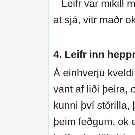
Leifr var mikill m
at sjá, vitr maðr 
4. Leifr inn hepp
Á einhverju kveldi
vant af liði þeira,
kunni því stórilla,
þeim feðgum, ok e