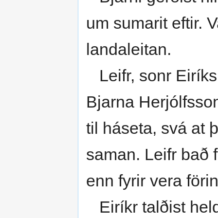
um sumarit eftir.
landaleitan.
Leifr, sonr Eiríks
Bjarna Herjólfsso
til háseta, svá at 
saman. Leifr bað f
enn fyrir vera förin
Eiríkr talðist hel