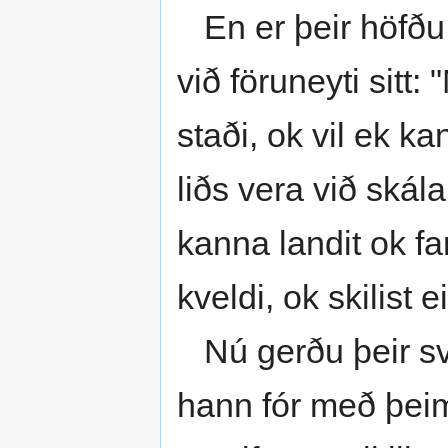
En er þeir höfðu l
við föruneyti sitt: 
staði, ok vil ek ka
liðs vera við skál
kanna landit ok fa
kveldi, ok skilist ei
Nú gerðu þeir svá
hann fór með þeim