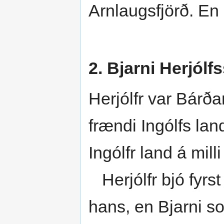
Arnlaugsfjörð. En 
2. Bjarni Herjólf
Herjólfr var Bárð
frændi Ingólfs la
Ingólfr land á mil
Herjólfr bjó fyrst
hans, en Bjarni son