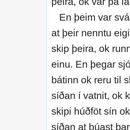
þeira, ok var þá lan
En þeim var svá mik
at þeir nenntu eigi
skip þeira, ok runnu
einu. En þegar sjór
bátinn ok reru til 
síðan í vatnit, ok
skipi húðföt sín o
síðan at búast þa