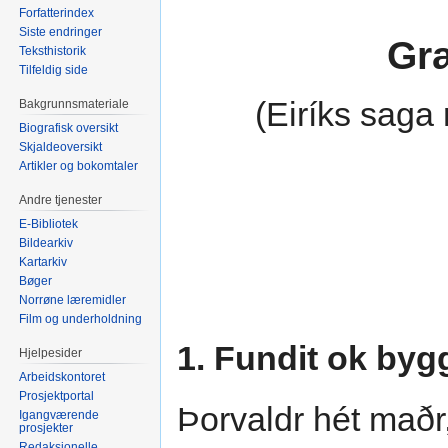
Forfatterindex
Siste endringer
Gr
Teksthistorik
Tilfeldig side
(Eiríks saga
Bakgrunnsmateriale
Biografisk oversikt
Skjaldeoversikt
Artikler og bokomtaler
Andre tjenester
E-Bibliotek
Bildearkiv
Kartarkiv
Bøger
Norrøne læremidler
Film og underholdning
1. Fundit ok byg
Hjelpesider
Arbeidskontoret
Prosjektportal
Þorvaldr hét maðr
Igangværende
prosjekter
Redaksjonelle