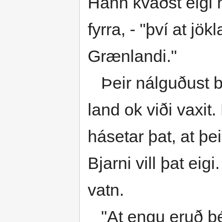
Hann kvaðst eigi 
fyrra, - "því at jök
Grænlandi."
Þeir nálguðust brá
land ok viði vaxit
hásetar þat, at þei
Bjarni vill þat eig
vatn.
"At engu eruð þér 