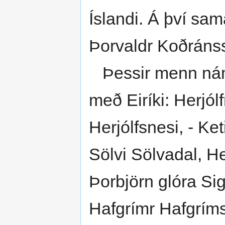
Íslandi. Á því sam
Þorvaldr Koðráns
Þessir menn námu
með Eiríki: Herjólf
Herjólfsnesi, - Ket
Sölvi Sölvadal, He
Þorbjörn glóra Sigl
Hafgrímr Hafgríms