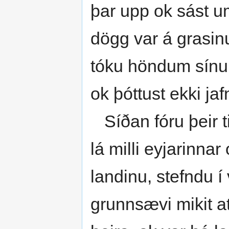
þar upp ok sást um
dögg var á grasinu,
tóku höndum sínu
ok þóttust ekki ja
Síðan fóru þeir ti
lá milli eyjarinna
landinu, stefndu í 
grunnsævi mikit at