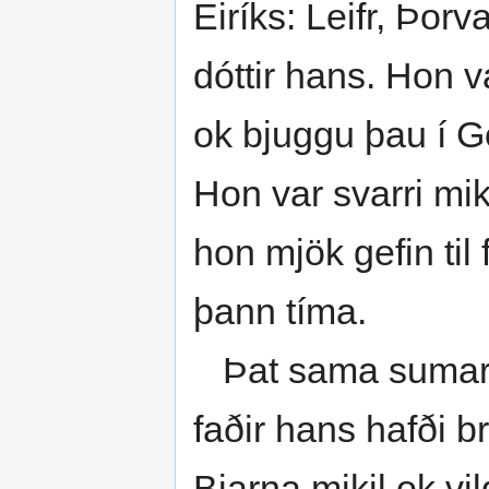
Eiríks: Leifr, Þor
dóttir hans. Hon v
ok bjuggu þau í G
Hon var svarri miki
hon mjök gefin til 
þann tíma.
Þat sama sumar ko
faðir hans hafði br
Bjarna mikil ok vil