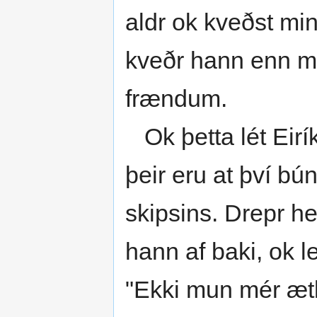
aldr ok kveðst min
kveðr hann enn mu
frændum.
Ok þetta lét Eiríkr
þeir eru at því bún
skipsins. Drepr hes
hann af baki, ok le
"Ekki mun mér ætlat