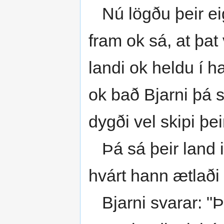
Nú lögðu þeir eig
fram ok sá, at þat
landi ok heldu í h
ok bað Bjarni þá s
dygði vel skipi þei
Þá sá þeir land it
hvárt hann ætlaði
Bjarni svarar: "Þet