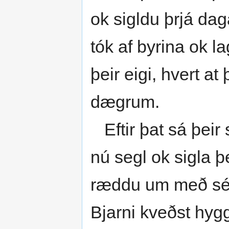
ok sigldu þrjá daga
tók af byrina ok l
þeir eigi, hvert at
dægrum.
Eftir þat sá þeir 
nú segl ok sigla þ
ræddu um með sér,
Bjarni kveðst hyg