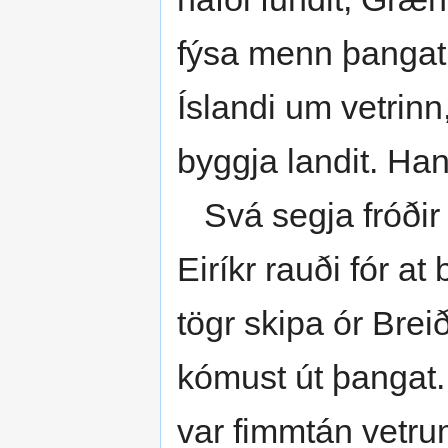
fýsa menn þangat, e
Íslandi um vetrinn
byggja landit. Hann
Svá segja fróðir 
Eiríkr rauði fór at
tögr skipa ór Breið
kómust út þangat.
var fimmtán vetrum