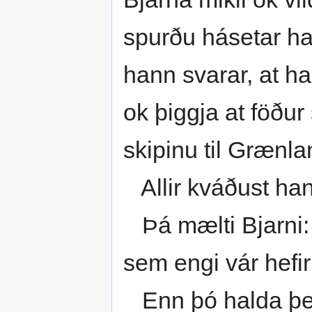
spurðu hásetar han
hann svarar, at ha
ok þiggja at föður 
skipinu til Grænlan
Allir kváðust hans
Þá mælti Bjarni: "
sem engi vár hefi
Enn þó halda þeir