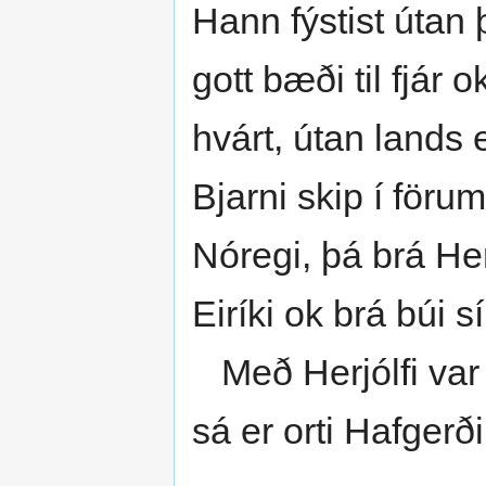
Hann fýstist útan
gott bæði til fjár 
hvárt, útan lands 
Bjarni skip í förum
Nóregi, þá brá He
Eiríki ok brá búi s
Með Herjólfi var á
sá er orti Hafgerði