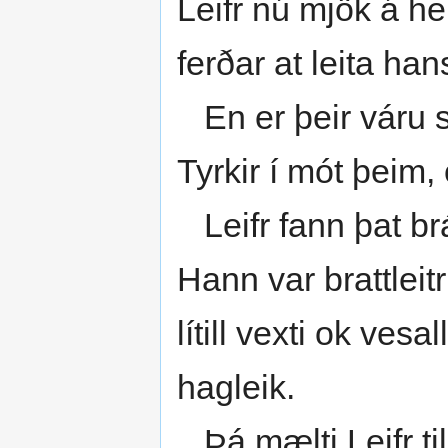
Leifr nú mjök á he
ferðar at leita h
En er þeir váru s
Tyrkir í mót þeim,
Leifr fann þat brá
Hann var brattleitr
lítill vexti ok ves
hagleik.
Þá mælti Leifr til