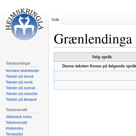
Side
Grænlendinga 
Hopp
Hopp
Velg språk
til
til
Tekstsamlinger
Denne teksten finnes på følgende språ
navigering
søk
Norrøne kildetekster
Tekster på dansk
Tekster på norsk
Tekster på svensk
Tekster på islandsk
Tekster på færøysk
Tekstoversikt
Alfabetisk index
Tekstoversikt
Kildeindex
Temasider