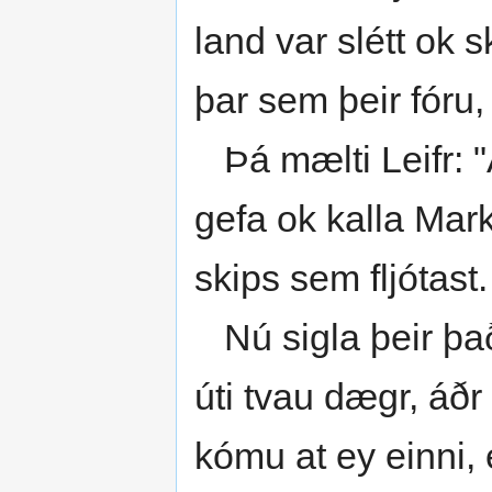
land var slétt ok s
þar sem þeir fóru,
Þá mælti Leifr: "
gefa ok kalla Markl
skips sem fljótast.
Nú sigla þeir það
úti tvau dægr, áðr 
kómu at ey einni, 