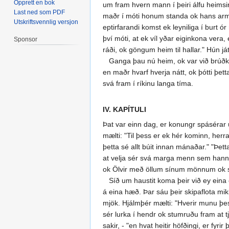
Opprett en bok
um fram hvern mann í þeiri álfu heimsi
Last ned som PDF
maðr í móti honum standa ok hans arma l
Utskriftsvennlig versjon
eptirfarandi komst ek leyniliga í burt ó
því móti, at ek víl yðar eiginkona vera,
Sponsor
ráði, ok göngum heim til hallar." Hún já
Ganga þau nú heim, ok var við brúðkaupi
en maðr hvarf hverja nátt, ok þótti þet
svá fram í ríkinu langa tíma.
IV. KAPÍTULI
Þat var einn dag, er konungr spásérar 
mælti: "Til þess er ek hér kominn, herr
þetta sé allt búit innan mánaðar." "Þe
at velja sér svá marga menn sem hann vi
ok Ölvir með öllum sínum mönnum ok sigla
Síð um haustit koma þeir við ey eina o
á eina hæð. Þar sáu þeir skipaflota mik
mjök. Hjálmþér mælti: "Hverir munu þessi
sér lurka í hendr ok stumruðu fram at t
sakir, - "en hvat heitir höfðingi, er fyri