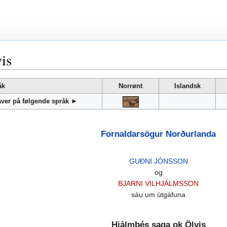
is
åk
Norrønt
Islandsk
gaver på følgende språk ►
Fornaldarsögur Norðurlanda
GUÐNI JÓNSSON
og
BJARNI VILHJÁLMSSON
sáu um útgáfuna
Hjálmþés saga ok Ölvis