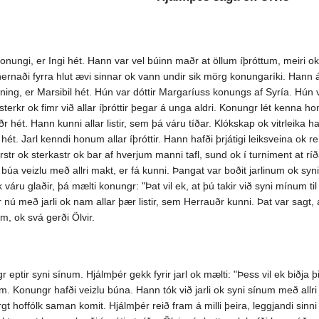
ngi, er Ingi hét. Hann var vel búinn maðr at öllum íþróttum, meiri ok m
hernaði fyrra hlut ævi sinnar ok vann undir sik mörg konungaríki. Hann 
ing, er Marsibil hét. Hún var dóttir Margaríuss konungs af Syría. Hún 
terkr ok fimr við allar íþróttir þegar á unga aldri. Konungr lét kenna
ðr hét. Hann kunni allar listir, sem þá váru tíðar. Klókskap ok vitrleika
ét. Jarl kenndi honum allar íþróttir. Hann hafði þrjátigi leiksveina ok re
r ok sterkastr ok bar af hverjum manni tafl, sund ok í turniment at ríð
 búa veizlu með allri makt, er fá kunni. Þangat var boðit jarlinum ok sy
váru glaðir, þá mælti konungr: "Þat vil ek, at þú takir við syni mínum til
nú með jarli ok nam allar þær listir, sem Herrauðr kunni. Þat var sagt,
m, ok svá gerði Ölvir.
gr eptir syni sínum. Hjálmþér gekk fyrir jarl ok mælti: "Þess vil ek biðja þ
eim. Konungr hafði veizlu búna. Hann tók við jarli ok syni sínum með allr
t hoffólk saman komit. Hjálmþér reið fram á milli þeira, leggjandi sinni 