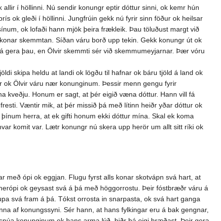
llir í höllinni. Nú sendir konungr eptir dóttur sinni, ok kemr hún
s ok gleði í höllinni. Jungfrúin gekk nú fyrir sinn föður ok heilsar
ínum, ok lofaði hann mjök þeira frækleik. Þau töluðust margt við
gs konar skemmtan. Síðan váru borð upp tekin. Gekk konungr út ok
 svá gera þau, en Ölvir skemmti sér við skemmumeyjarnar. Þær vóru
ldi skipa heldu at landi ok lögðu til hafnar ok báru tjöld á land ok
r ok Ölvir váru nær konunginum. Þessir menn gengu fyrir
na kveðju. Honum er sagt, at þér eigið væna dóttur. Hann vill fá
resti. Væntir mik, at þér missið þá með lítinn heiðr yðar dóttur ok
aptr þínum herra, at ek gifti honum ekki dóttur mína. Skal ek koma
r komit var. Lætr konungr nú skera upp herör um allt sitt ríki ok
ngar með ópi ok eggjan. Flugu fyrst alls konar skotvápn svá hart, at
p herópi ok geysast svá á þá með höggorrostu. Þeir fóstbræðr váru á
aupa svá fram á þá. Tókst orrosta in snarpasta, ok svá hart ganga
manna af konungssyni. Sér hann, at hans fylkingar eru á bak gengnar,
óti snúa konunginum ok hans arma lýð, biðr þá eigi hræðast. Þeir gera