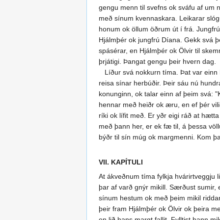
gengu menn til svefns ok sváfu af um nót
með sínum kvennaskara. Leikarar slógu hö
honum ok öllum öðrum út í frá. Jungfrúi
Hjálmþér ok jungfrú Díana. Gekk svá þe
spásérar, en Hjálmþér ok Ölvir til ske
þrjátigi. Þangat gengu þeir hvern dag.
Líður svá nokkurn tíma. Þat var einn blí
reisa sínar herbúðir. Þeir sáu nú hun
konunginn, ok talar einn af þeim svá: "
hennar með heiðr ok æru, en ef þér vilið
ríki ok lífit með. Er yðr eigi ráð at hæt
með þann her, er ek fæ til, á þessa vö
býðr til sín múg ok margmenni. Kom þar
VII. KAPÍTULI
At ákveðnum tíma fylkja hvárirtveggju li
þar af varð gnýr mikill. Særðust sumir
sínum hestum ok með þeim mikil riddaras
þeir fram Hjálmþér ok Ölvir ok þeira me
en lið hans margt fallit. Fylltist hann 