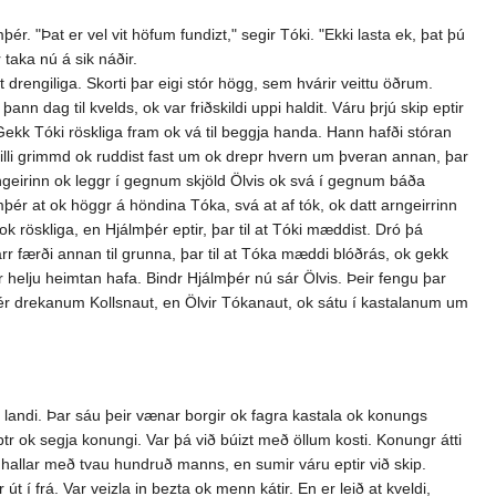
r. "Þat er vel vit höfum fundizt," segir Tóki. "Ekki lasta ek, þat þú
 taka nú á sik náðir.
t drengiliga. Skorti þar eigi stór högg, sem hvárir veittu öðrum.
nn dag til kvelds, ok var friðskildi uppi haldit. Váru þrjú skip eptir
Gekk Tóki röskliga fram ok vá til beggja handa. Hann hafði stóran
ikilli grimmd ok ruddist fast um ok drepr hvern um þveran annan, þar
rngeirinn ok leggr í gegnum skjöld Ölvis ok svá í gegnum báða
lmþér at ok höggr á höndina Tóka, svá at af tók, ok datt arngeirrinn
ok röskliga, en Hjálmþér eptir, þar til at Tóki mæddist. Dró þá
 færði annan til grunna, þar til at Tóka mæddi blóðrás, ok gekk
elju heimtan hafa. Bindr Hjálmþér nú sár Ölvis. Þeir fengu þar
þér drekanum Kollsnaut, en Ölvir Tókanaut, ok sátu í kastalanum um
nu landi. Þar sáu þeir vænar borgir ok fagra kastala ok konungs
tr ok segja konungi. Var þá við búizt með öllum kosti. Konungr átti
il hallar með tvau hundruð manns, en sumir váru eptir við skip.
út í frá. Var veizla in bezta ok menn kátir. En er leið at kveldi,