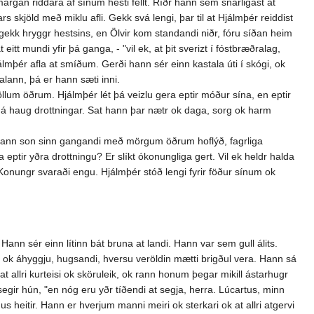
 margan riddara af sínum hesti fellt. Ríðr hann sem snarligast at
 skjöld með miklu afli. Gekk svá lengi, þar til at Hjálmþér reiddist
dr gekk hryggr hestsins, en Ölvir kom standandi niðr, fóru síðan heim
eitt mundi yfir þá ganga, - "vil ek, at þit sverizt í fóstbræðralag,
Hjálmþér afla at smíðum. Gerði hann sér einn kastala úti í skógi, ok
lann, þá er hann sæti inni.
öllum öðrum. Hjálmþér lét þá veizlu gera eptir móður sína, en eptir
tól á haug drottningar. Sat hann þar nætr ok daga, sorg ok harm
r hann son sinn gangandi með mörgum öðrum hoflýð, fagrliga
 eptir yðra drottningu? Er slíkt ókonungliga gert. Vil ek heldr halda
" Konungr svaraði engu. Hjálmþér stóð lengi fyrir föður sínum ok
s. Hann sér einn lítinn bát bruna at landi. Hann var sem gull álits.
n ok áhyggju, hugsandi, hversu veröldin mætti brigðul vera. Hann sá
 allri kurteisi ok sköruleik, ok rann honum þegar mikill ástarhugr
 segir hún, "en nóg eru yðr tíðendi at segja, herra. Lúcartus, minn
s heitir. Hann er hverjum manni meiri ok sterkari ok at allri atgervi