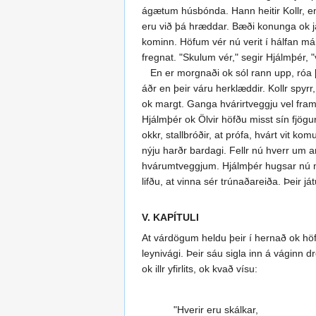
ágætum húsbónda. Hann heitir Kollr, en h
eru við þá hræddar. Bæði konunga ok jarl
kominn. Höfum vér nú verit í hálfan mán
fregnat. "Skulum vér," segir Hjálmþér, "
En er morgnaði ok sól rann upp, róa þe
áðr en þeir váru herklæddir. Kollr spyrr,
ok margt. Ganga hvárirtveggju vel fram, o
Hjálmþér ok Ölvir höfðu misst sín fjögur
okkr, stallbróðir, at prófa, hvárt vit k
nýju harðr bardagi. Fellr nú hverr um an
hvárumtveggjum. Hjálmþér hugsar nú með
lifðu, at vinna sér trúnaðareiða. Þeir j
V. KAPÍTULI
At várdögum heldu þeir í hernað ok höfðu
leynivági. Þeir sáu sigla inn á váginn 
ok illr yfirlits, ok kvað vísu:
"Hverir eru skálkar,