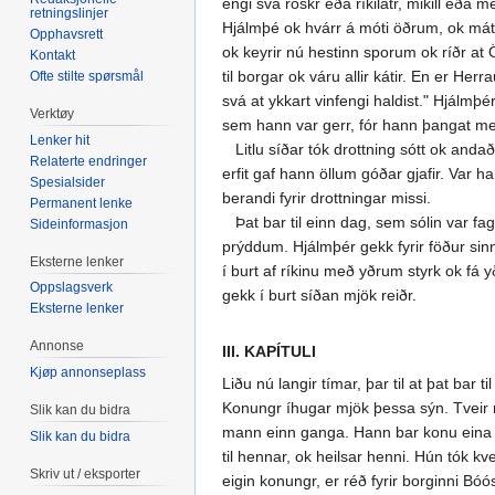
engi svá röskr eða ríkilátr, mikill eða 
retningslinjer
Hjálmþé ok hvárr á móti öðrum, ok mátti
Opphavsrett
ok keyrir nú hestinn sporum ok ríðr at Ö
Kontakt
til borgar ok váru allir kátir. En er Her
Ofte stilte spørsmål
svá at ykkart vinfengi haldist." Hjálmþé
Verktøy
sem hann var gerr, fór hann þangat me
Lenker hit
Litlu síðar tók drottning sótt ok andað
Relaterte endringer
erfit gaf hann öllum góðar gjafir. Var 
Spesialsider
berandi fyrir drottningar missi.
Permanent lenke
Þat bar til einn dag, sem sólin var f
Sideinformasjon
prýddum. Hjálmþér gekk fyrir föður sinn 
Eksterne lenker
í burt af ríkinu með yðrum styrk ok fá y
Oppslagsverk
gekk í burt síðan mjök reiðr.
Eksterne lenker
Annonse
III. KAPÍTULI
Kjøp annonseplass
Liðu nú langir tímar, þar til at þat bar 
Konungr íhugar mjök þessa sýn. Tveir m
Slik kan du bidra
mann einn ganga. Hann bar konu eina á h
Slik kan du bidra
til hennar, ok heilsar henni. Hún tók kv
Skriv ut / eksporter
eigin konungr, er réð fyrir borginni Bóó