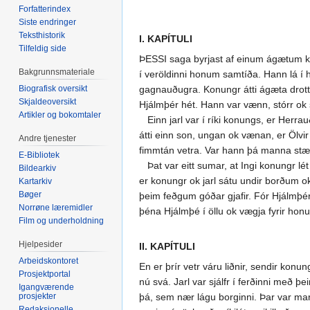
Forfatterindex
Siste endringer
Teksthistorik
I. KAPÍTULI
Tilfeldig side
ÞESSI saga byrjast af einum ágætum konu
Bakgrunnsmateriale
í veröldinni honum samtíða. Hann lá í 
Biografisk oversikt
gagnauðugra. Konungr átti ágæta drottn
Skjaldeoversikt
Hjálmþér hét. Hann var vænn, stórr ok s
Artikler og bokomtaler
Einn jarl var í ríki konungs, er Herrau
átti einn son, ungan ok vænan, er Ölvir h
Andre tjenester
fimmtán vetra. Var hann þá manna stærst
E-Bibliotek
Þat var eitt sumar, at Ingi konungr lét
Bildearkiv
er konungr ok jarl sátu undir borðum ok 
Kartarkiv
Bøger
þeim feðgum góðar gjafir. Fór Hjálmþér 
Norrøne læremidler
þéna Hjálmþé í öllu ok vægja fyrir honu
Film og underholdning
Hjelpesider
II. KAPÍTULI
Arbeidskontoret
En er þrír vetr váru liðnir, sendir konun
Prosjektportal
nú svá. Jarl var sjálfr í ferðinni með þ
Igangværende
prosjekter
þá, sem nær lágu borginni. Þar var marg
Redaksjonelle