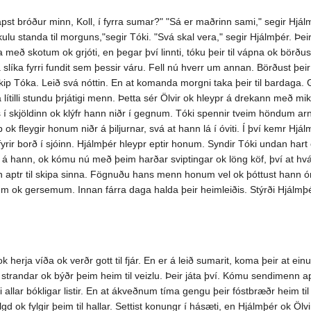
st bróður minn, Koll, í fyrra sumar?" "Sá er maðrinn sami," segir Hjálmþé
kulu standa til morguns,"segir Tóki. "Svá skal vera," segir Hjálmþér. Þeir
a með skotum ok grjóti, en þegar því linnti, tóku þeir til vápna ok börðus
líka fyrri fundit sem þessir váru. Fell nú hverr um annan. Börðust þeir þa
kip Tóka. Leið svá nóttin. En at komanda morgni taka þeir til bardaga. 
 lítilli stundu þrjátigi menn. Þetta sér Ölvir ok hleypr á drekann með m
ns í skjöldinn ok klýfr hann niðr í gegnum. Tóki spennir tveim höndum a
k fleygir honum niðr á þiljurnar, svá at hann lá í óviti. Í því kemr Hjá
fyrir borð í sjóinn. Hjálmþér hleypr eptir honum. Syndir Tóki undan hart 
hann, ok kómu nú með þeim harðar sviptingar ok löng köf, því at hvárr
ptr til skipa sinna. Fögnuðu hans menn honum vel ok þóttust hann ór h
um ok gersemum. Innan fárra daga halda þeir heimleiðis. Stýrði Hjálm
 herja víða ok verðr gott til fjár. En er á leið sumarit, koma þeir at ei
strandar ok býðr þeim heim til veizlu. Þeir játa því. Kómu sendimenn ap
i allar bókligar listir. En at ákveðnum tíma gengu þeir fóstbræðr heim t
 ok fylgir þeim til hallar. Settist konungr í hásæti, en Hjálmþér ok Ölvir 