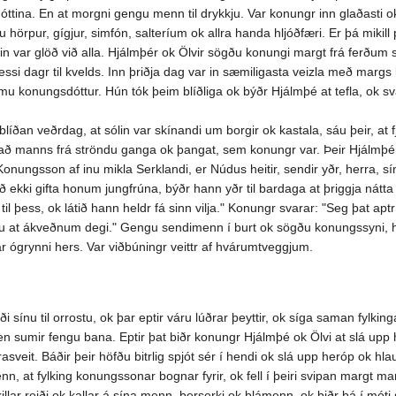
tina. En at morgni gengu menn til drykkju. Var konungr inn glaðasti ok a
rpur, gígjur, simfón, salteríum ok allra handa hljóðfæri. Er þá mikill prí
n var glöð við alla. Hjálmþér ok Ölvir sögðu konungi margt frá ferðum s
ssi dagr til kvelds. Inn þriðja dag var in sæmiligasta veizla með mar
mmu konungsdóttur. Hún tók þeim blíðliga ok býðr Hjálmþé at tefla, ok
ðan veðrdag, at sólin var skínandi um borgir ok kastala, sáu þeir, at fjö
drað manns frá ströndu ganga ok þangat, sem konungr var. Þeir Hjálmþé
Konungsson af inu mikla Serklandi, er Núdus heitir, sendir yðr, herra, sí
 ekki gifta honum jungfrúna, býðr hann yðr til bardaga at þriggja nátta f
ta til þess, ok látið hann heldr fá sinn vilja." Konungr svarar: "Seg þat 
llu at ákveðnum degi." Gengu sendimenn í burt ok sögðu konungssyni, hva
 ógrynni hers. Var viðbúningr veittr af hvárumtveggjum.
ði sínu til orrostu, ok þar eptir váru lúðrar þeyttir, ok síga saman fylki
, en sumir fengu bana. Eptir þat biðr konungr Hjálmþé ok Ölvi at slá up
veit. Báðir þeir höfðu bitrlig spjót sér í hendi ok slá upp heróp ok hl
nn, at fylking konungssonar bognar fyrir, ok fell í þeiri svipan margt 
mikillar reiði ok kallar á sína menn, berserki ok blámenn, ok biðr þá í m