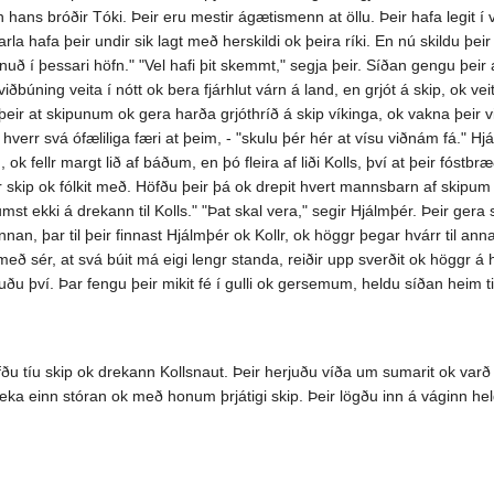
ans bróðir Tóki. Þeir eru mestir ágætismenn at öllu. Þeir hafa legit í v
a hafa þeir undir sik lagt með herskildi ok þeira ríki. En nú skildu þeir 
uð í þessari höfn." "Vel hafi þit skemmt," segja þeir. Síðan gengu þeir 
viðbúning veita í nótt ok bera fjárhlut várn á land, en grjót á skip, ok v
ir at skipunum ok gera harða grjóthríð á skip víkinga, ok vakna þeir v
 hverr svá ófæliliga færi at þeim, - "skulu þér hér at vísu viðnám fá." Hjá
k fellr margt lið af báðum, en þó fleira af liði Kolls, því at þeir fóstbræ
 skip ok fólkit með. Höfðu þeir þá ok drepit hvert mannsbarn af skipum K
omumst ekki á drekann til Kolls." "Þat skal vera," segir Hjálmþér. Þeir g
nan, þar til þeir finnast Hjálmþér ok Kollr, ok höggr þegar hvárr til ann
 sér, at svá búit má eigi lengr standa, reiðir upp sverðit ok höggr á h
átuðu því. Þar fengu þeir mikit fé í gulli ok gersemum, heldu síðan heim 
 tíu skip ok drekann Kollsnaut. Þeir herjuðu víða um sumarit ok varð lítit 
dreka einn stóran ok með honum þrjátigi skip. Þeir lögðu inn á váginn he