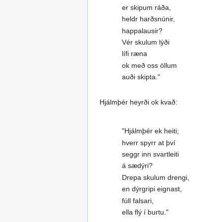
er skipum ráða,
heldr harðsnúnir,
happalausir?
Vér skulum lýði
lífi ræna
ok með oss öllum
auði skipta."
Hjálmþér heyrði ok kvað:
"Hjálmþér ek heiti;
hverr spyrr at því
seggr inn svartleiti
á sædýri?
Drepa skulum drengi,
en dýrgripi eignast,
fúll falsari,
ella flý í burtu."