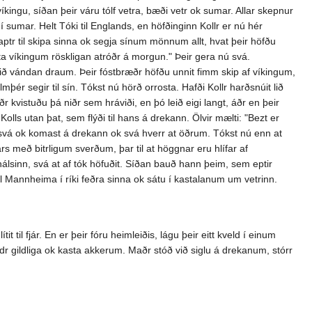
íkingu, síðan þeir váru tólf vetra, bæði vetr ok sumar. Allar skepnur
í sumar. Helt Tóki til Englands, en höfðinginn Kollr er nú hér
aptr til skipa sinna ok segja sínum mönnum allt, hvat þeir höfðu
eita víkingum röskligan atróðr á morgun." Þeir gera nú svá.
ið vándan draum. Þeir fóstbræðr höfðu unnit fimm skip af víkingum,
lmþér segir til sín. Tókst nú hörð orrosta. Hafði Kollr harðsnúit lið
ðr kvistuðu þá niðr sem hráviði, en þó leið eigi langt, áðr en þeir
olls utan þat, sem flýði til hans á drekann. Ölvir mælti: "Bezt er
era svá ok komast á drekann ok svá hverr at öðrum. Tókst nú enn at
ars með bitrligum sverðum, þar til at höggnar eru hlífar af
álsinn, svá at af tók höfuðit. Síðan bauð hann þeim, sem eptir
til Mannheima í ríki feðra sinna ok sátu í kastalanum um vetrinn.
til fjár. En er þeir fóru heimleiðis, lágu þeir eitt kveld í einum
ldr gildliga ok kasta akkerum. Maðr stóð við siglu á drekanum, stórr