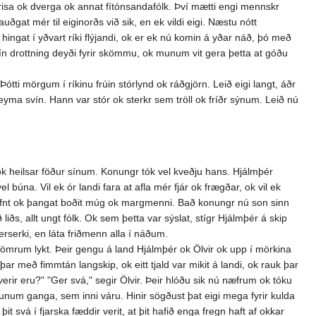
 risa ok dverga ok annat fítónsandafólk. Því mætti engi mennskr
gat mér til eiginorðs við sik, en ek vildi eigi. Næstu nótt
 hingat í yðvart ríki flýjandi, ok er ek nú komin á yðar náð, þó með
at mín drottning deyði fyrir skömmu, ok munum vit gera þetta at góðu
ti mörgum í ríkinu frúin stórlynd ok ráðgjörn. Leið eigi langt, áðr
geyma svín. Hann var stór ok sterkr sem tröll ok fríðr sýnum. Leið nú
ok heilsar föður sínum. Konungr tók vel kveðju hans. Hjálmþér
búna. Vil ek ór landi fara at afla mér fjár ok frægðar, ok vil ek
 stefnt ok þangat boðit múg ok margmenni. Bað konungr nú son sinn
ðs, allt ungt fólk. Ok sem þetta var sýslat, stígr Hjálmþér á skip
erserki, en láta friðmenn alla í náðum.
hömrum lykt. Þeir gengu á land Hjálmþér ok Ölvir ok upp í mörkina
 með fimmtán langskip, ok eitt tjald var mikit á landi, ok rauk þar
verir eru?" "Ger svá," segir Ölvir. Þeir hlóðu sik nú næfrum ok tóku
yrunum ganga, sem inni váru. Hinir sögðust þat eigi mega fyrir kulda
 þit svá í fjarska fæddir verit, at þit hafið enga fregn haft af okkar