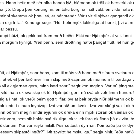
ns. Hann hefir með sér allra handa lýð, blámenn ok tröll ok berserki ok
ýð. Drápu þeir konunginn, en tóku borgina í sitt vald, en vildu hafa nauð
r minni skemmu ok þræll sá, er hér stendr. Váru vit til sjóvar gangandi ok
 en eigi frilla." Konungr segir: "Hér hefir mjök lukkuliga at borizt, því 
tar þessu.
 búizt, ok gekk þat fram með heiðri. Ekki var Hjálmþér at veizlunni. Þót
ta mörgum kynligt. Þræl þann, sem drottning hafði þangat flutt, lét hún 
úti, at Hjálmþér, sonr hans, kom til móts við hann með sínum sveinum 
a, at ek vil þér fáið mér fimm skip með vápnum ok mönnum til bardaga vel 
tta vil ek gjarnan gera, minn kæri sonr," segir konungrinn. Var nú þing
ldi hafa ok svá skip ok fé. Hjálmþér gerir nú svá ok velr fimm hundruð li
 í haf, ok verðr þeim gott til fjár, því at þeir brytja niðr blámenn ok b
k lentu í einum leynivág. Þat var síð um kveld. Þar var skógi vaxit ok 
inn öðrum megin undir eyjunni ok dreka einn mjök stóran ok vænan ok þar
r vera, sem sik halda svá ríkuliga, ok vil ek fara ok finna þá ok vita, h
jöldunum. Þar var reykr mikill. Þeir settust í dyrrnar. Þeir báðu þá ór d
r þessum skipastól ræðr?" "Þit spyrizt heimskuliga," segja hinir, "eða hafið