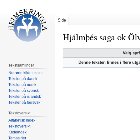
Side
Hjálmþés saga ok Ölv
Hopp
Hopp
Velg spr
til
til
Denne teksten finnes i flere ut
navigering
søk
Tekstsamlinger
Norrøne kildetekster
Tekster på dansk
Tekster på norsk
Tekster på svensk
Tekster på islandsk
Tekster på færøysk
Tekstoversikt
Alfabetisk index
Tekstoversikt
Kildeindex
Temasider