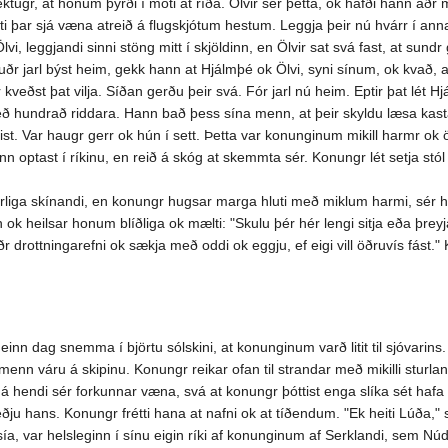
mektugr, at honum þyrði í móti at ríða. Ölvir sér þetta, ok hafði hann áðr
 þar sjá væna atreið á flugskjótum hestum. Leggja þeir nú hvárr í annars
lvi, leggjandi sinni stöng mitt í skjöldinn, en Ölvir sat svá fast, at sun
rauðr jarl býst heim, gekk hann at Hjálmþé ok Ölvi, syni sínum, ok kvað, at 
r kveðst þat vilja. Síðan gerðu þeir svá. Fór jarl nú heim. Eptir þat lét 
ð hundrað riddara. Hann bað þess sína menn, at þeir skyldu læsa kasta
ist. Var haugr gerr ok hún í sett. Þetta var konunginum mikill harmr ok 
hann optast í ríkinu, en reið á skóg at skemmta sér. Konungr lét setja s
agrliga skínandi, en konungr hugsar marga hluti með miklum harmi, sé
ok heilsar honum blíðliga ok mælti: "Skulu þér hér lengi sitja eða þreyja
ðr drottningarefni ok sækja með oddi ok eggju, ef eigi vill öðruvís fást.
til einn dag snemma í björtu sólskini, at konunginum varð litit til sjóvarin
enn váru á skipinu. Konungr reikar ofan til strandar með mikilli sturla
endi sér forkunnar væna, svá at konungr þóttist enga slíka sét hafa at
eðju hans. Konungr frétti hana at nafni ok at tíðendum. "Ek heiti Lúða,"
sía, var helsleginn í sínu eigin ríki af konunginum af Serklandi, sem Núdu