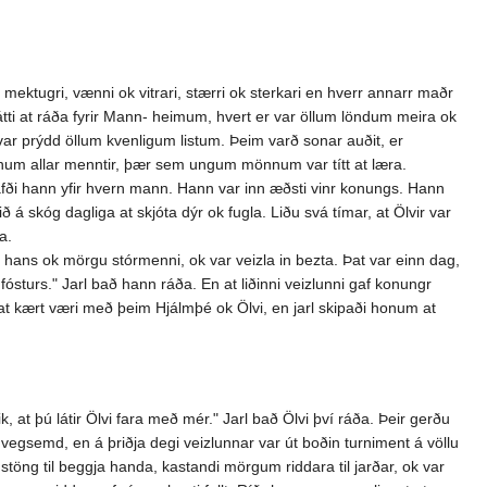
ektugri, vænni ok vitrari, stærri ok sterkari en hverr annarr maðr
átti at ráða fyrir Mann- heimum, hvert er var öllum löndum meira ok
var prýdd öllum kvenligum listum. Þeim varð sonar auðit, er
 honum allar menntir, þær sem ungum mönnum var títt at læra.
 hafði hann yfir hvern mann. Hann var inn æðsti vinr konungs. Hann
ið á skóg dagliga at skjóta dýr ok fugla. Liðu svá tímar, at Ölvir var
a.
ni hans ok mörgu stórmenni, ok var veizla in bezta. Þat var einn dag,
 fósturs." Jarl bað hann ráða. En at liðinni veizlunni gaf konungr
 at kært væri með þeim Hjálmþé ok Ölvi, en jarl skipaði honum at
ik, at þú látir Ölvi fara með mér." Jarl bað Ölvi því ráða. Þeir gerðu
i vegsemd, en á þriðja degi veizlunnar var út boðin turniment á völlu
stöng til beggja handa, kastandi mörgum riddara til jarðar, ok var