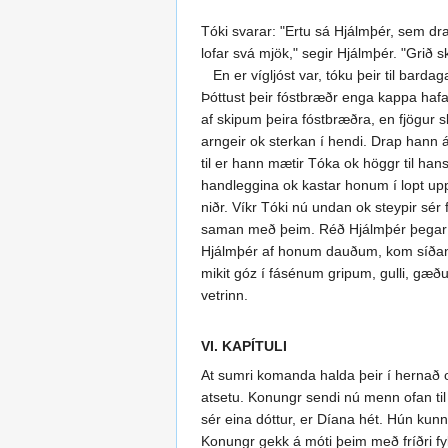
Tóki svarar: "Ertu sá Hjálmþér, sem drap
lofar svá mjök," segir Hjálmþér. "Grið s
En er vígljóst var, tóku þeir til bardag
Þóttust þeir fóstbræðr enga kappa hafa s
af skipum þeira fóstbræðra, en fjögur s
arngeir ok sterkan í hendi. Drap hann á
til er hann mætir Tóka ok höggr til ha
handleggina ok kastar honum í lopt upp o
niðr. Víkr Tóki nú undan ok steypir sér 
saman með þeim. Réð Hjálmþér þegar á 
Hjálmþér af honum dauðum, kom síðan a
mikit góz í fásénum gripum, gulli, gæð
vetrinn.
VI. KAPÍTULI
At sumri komanda halda þeir í hernað ok
atsetu. Konungr sendi nú menn ofan til 
sér eina dóttur, er Díana hét. Hún kunn
Konungr gekk á móti þeim með fríðri fylgd