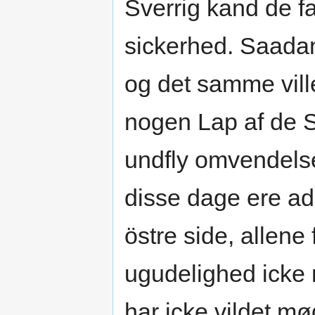
Sverrig kand de f
sickerhed. Saadann
og det samme vill
nogen Lap af de Sv
undfly omvendels
disse dage ere ads
östre side, allen
ugudelighed icke 
har icke vildet mø