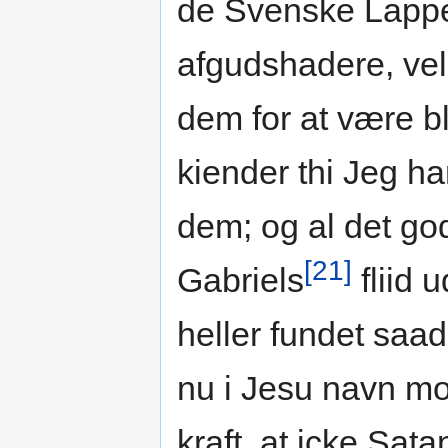
de Svenske Lapper
afgudshadere, velo
dem for at være b
kiender thi Jeg h
dem; og al det go
[21]
Gabriels
fliid 
heller fundet saa
nu i Jesu navn mo
kraft, at icke Sata