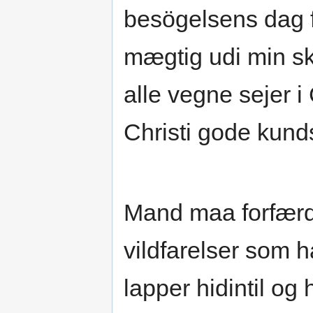
besögelsens dag 
mægtig udi min sk
alle vegne sejer 
Christi gode kund
Mand maa forfærd
vildfarelser som h
lapper hidintil o