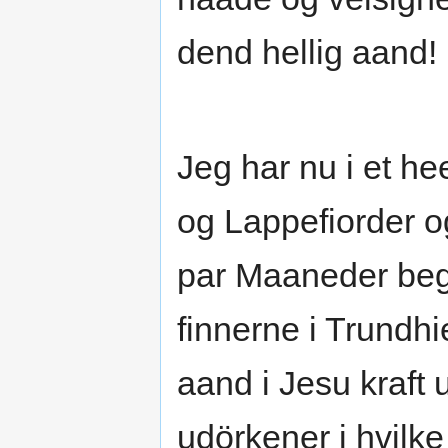
dend hellig aand!
Jeg har nu i et he
og Lappefiorder og
par Maaneder begy
finnerne i Trundhi
aand i Jesu kraft 
udörkener i hvilk