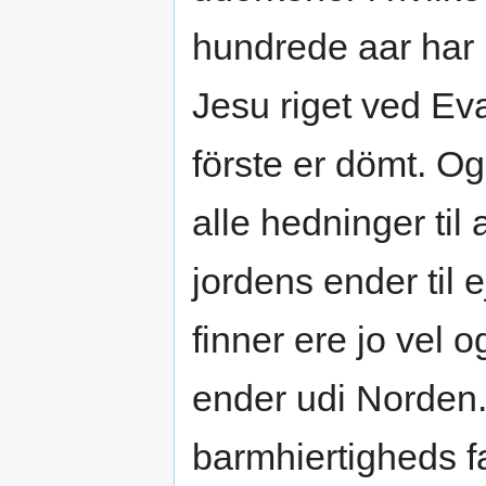
hundrede aar har ha
Jesu riget ved Ev
förste er dömt. O
alle hedninger til
jordens ender til
finner ere jo vel 
ender udi Norden
barmhiertigheds 