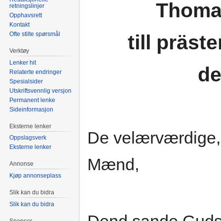
Thoma
retningslinjer
Opphavsrett
Kontakt
Ofte stilte spørsmål
till präst
Verktøy
Lenker hit
de
Relaterte endringer
Spesialsider
Utskriftsvennlig versjon
Permanent lenke
Sideinformasjon
Eksterne lenker
De velærværdige,
Oppslagsverk
Eksterne lenker
Mænd,
Annonse
Kjøp annonseplass
Slik kan du bidra
Slik kan du bidra
Sponsor