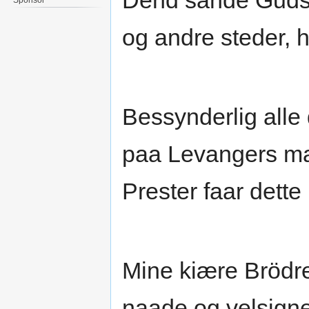
Dend sande Guds t
og andre steder, 
Bessynderlig all
paa Levangers m
Prester faar dette
Mine kiære Brödre 
naade og velsigne