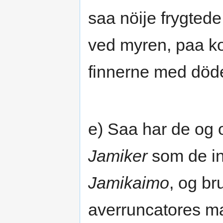
saa nöije frygted
ved myren, paa k
finnerne med död
e) Saa har de og o
Jamiker
som de ind
Jamikaimo
, og br
averruncatores m