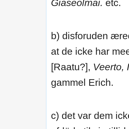
Giaseolmai.
etc.
b) disforuden æred
at de icke har m
[Raatu?],
Veerto, 
gammel Erich.
c) det var dem ic