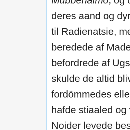
Mubbenaimo
, og 
deres aand og dyr
til Radienatsie, 
beredede af Made
befordrede af Ugs
skulde de altid bl
fordömmedes eller
hafde stiaaled og
Noider levede be