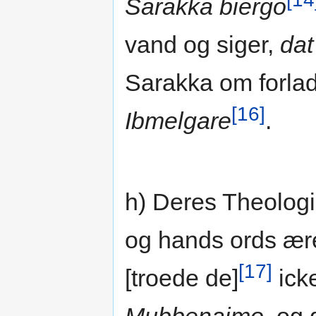
Sarakka biergo
vand og siger,
dat
Sarakka om forlade
[16]
Ibmelgare
.
h) Deres Theologi
og hands ords ære
[17]
[troede de]
ick