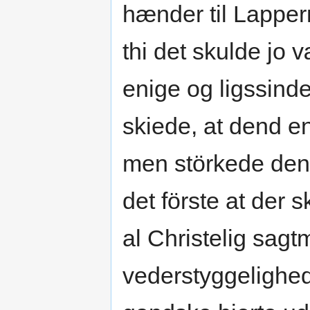
hænder til Lappe
thi det skulde jo 
enige og ligssind
skiede, at dend e
men störkede dend
det förste at der 
al Christelig sag
vederstyggelighed