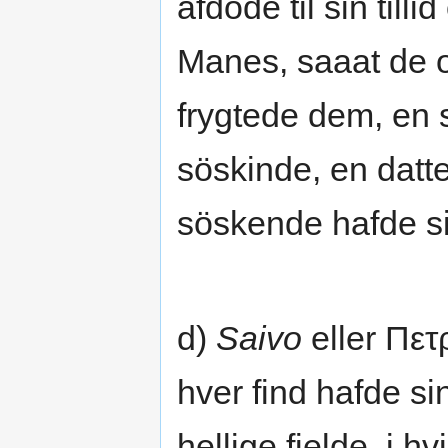
afdöde til sin til
Manes, saaat de o
frygtede dem, en s
söskinde, en datt
söskende hafde s
d)
Saivo
eller Πετ
hver find hafde s
hellige fielde, i h