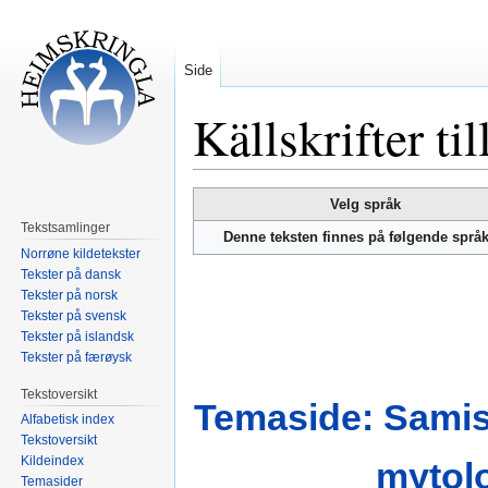
Side
Källskrifter t
Hopp
Hopp
Velg språk
til
til
Tekstsamlinger
Denne teksten finnes på følgende språ
navigering
søk
Norrøne kildetekster
Tekster på dansk
Tekster på norsk
Tekster på svensk
Tekster på islandsk
Tekster på færøysk
Tekstoversikt
Temaside: Samis
Alfabetisk index
Tekstoversikt
Kildeindex
mytol
Temasider