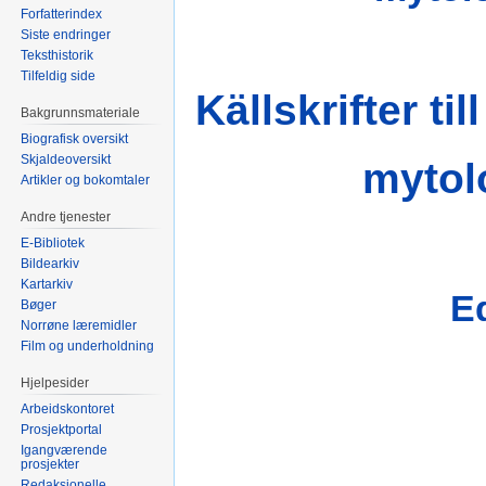
Forfatterindex
Siste endringer
Teksthistorik
Tilfeldig side
Källskrifter ti
Bakgrunnsmateriale
Biografisk oversikt
Skjaldeoversikt
mytol
Artikler og bokomtaler
Andre tjenester
E-Bibliotek
Bildearkiv
Kartarkiv
E
Bøger
Norrøne læremidler
Film og underholdning
Hjelpesider
Arbeidskontoret
Prosjektportal
Igangværende
prosjekter
Redaksjonelle