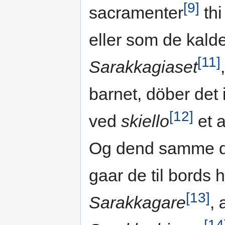
[9]
sacramenter
thi
eller som de kald
[11]
Sarakkagiaset
barnet, döber det
[12]
ved
skiello
et a
Og dend samme da
gaar de til bords 
[13]
Sarakkagare
, 
[14