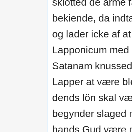
skiötted de arme 
bekiende, da indt
og lader icke af 
Lapponicum med G
Satanam knussed 
Lapper at være bl
dends lön skal væ
begynder slaged 
hands Gud være m