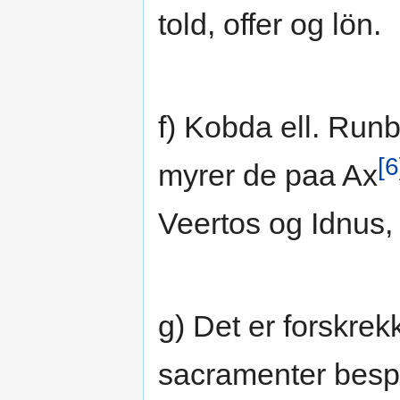
told, offer og lön.
f) Kobda ell. Run
[6
myrer de paa Ax
Veertos og Idnus, 
g) Det er forskrek
sacramenter besp