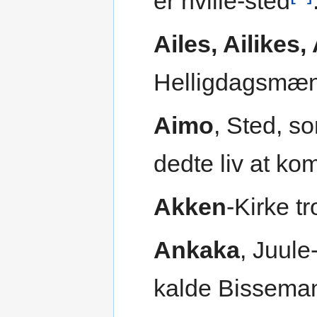
er hviile-sted
Ailes, Ailikes,
Helligdagsmæn
Aimo
, Sted, s
dedte liv at kom
Akken
-Kirke t
Ankaka
, Juul
kalde Bissema