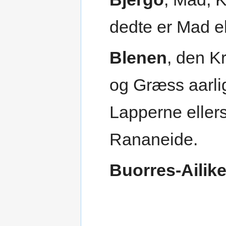
dedte er Mad el
Blenen
, den K
og Græss aarli
Lapperne ellers
Rananeide.
Buorres-Ailik