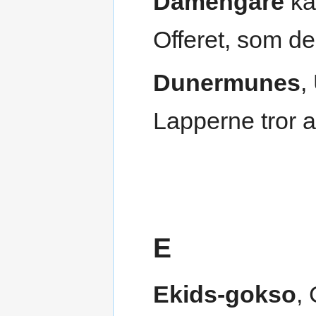
Damengare
ka
Offeret, som d
Dunermunes
,
Lapperne tror a
E
Ekids-gokso
,