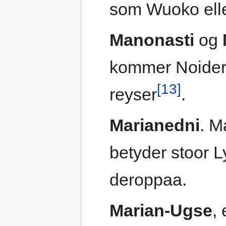
som Wuoko elle
Manonasti
og
kommer Noider 
[13]
reyser
.
Marianedni
. M
betyder stoor L
deroppaa.
Marian-Ugse
,