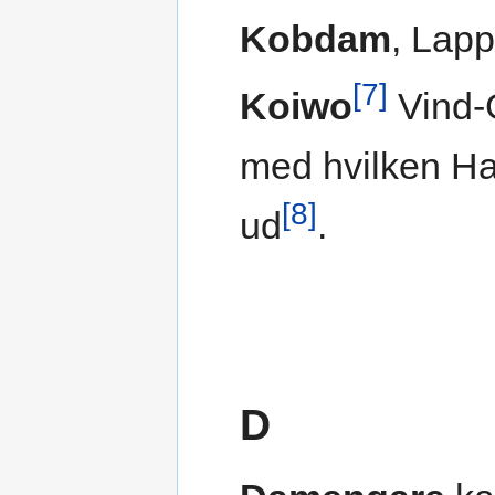
Kobdam
, Lap
[7]
Koiwo
Vind-G
med hvilken Ha
[8]
ud
.
D