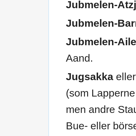
Jubmelen-Atz
Jubmelen-Bar
Jubmelen-Ail
Aand.
Jugsakka
elle
(som Lapperne 
men andre Staup
Bue- eller bör