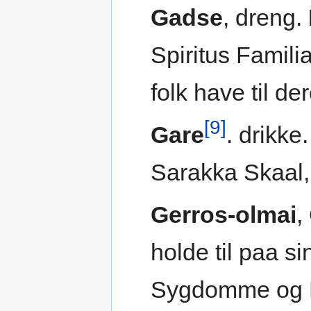
Gadse
, dreng.
Spiritus Famil
folk have til der
[9]
Gare
. drikke
Sarakka Skaal, 
Gerros-olmai
,
holde til paa si
Sygdomme og L