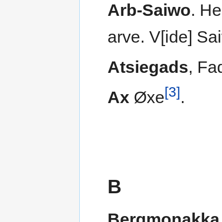
Arb-Saiwo
. He
arve. V[ide] Sa
Atsiegads
, Fa
[3]
Ax
Øxe
.
B
Bergmonakka