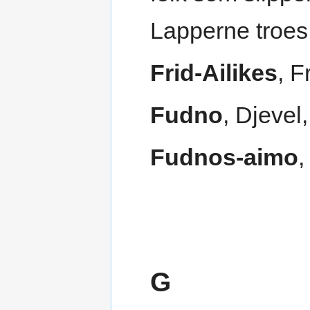
Lapperne troes a
Frid-Ailikes
, 
Fudno
, Djevel
Fudnos-aimo
,
G