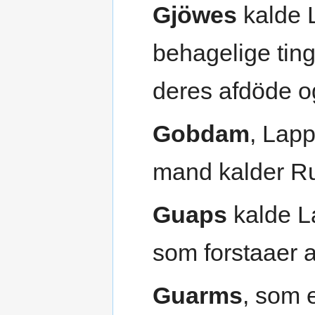
Gjöwes
kalde 
behagelige ting
deres afdöde o
Gobdam
, Lap
mand kalder 
Guaps
kalde L
som forstaaer a
Guarms
, som 