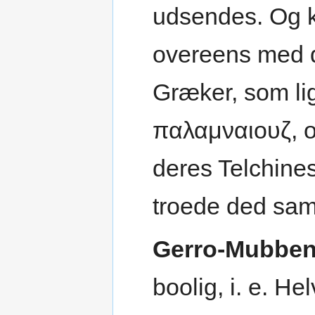
udsendes. Og 
overeens med d
Græker, som li
παλαμναιουζ, 
deres Telchines
troede ded sa
Gerro-Mubben
boolig, i. e. He