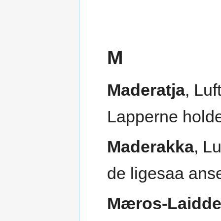
M
Maderatja
, Lu
Lapperne hold
Maderakka
, L
de ligesaa ans
Mæros-Laidd