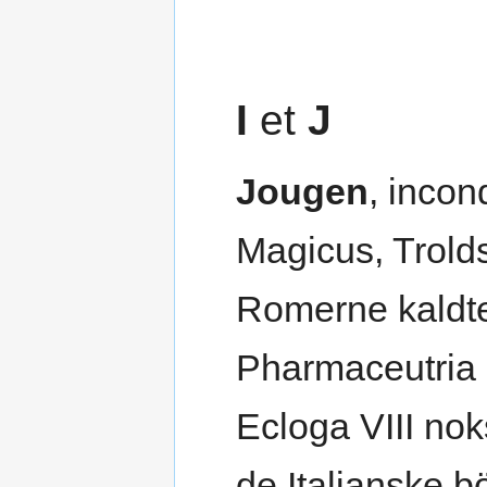
I
et
J
Jougen
, inco
Magicus, Trol
Romerne kaldte 
Pharmaceutria e
Ecloga VIII no
de Italianske b