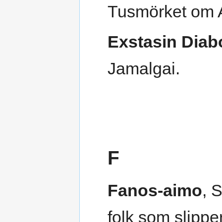
Tusmörket om 
Exstasin Diab
Jamalgai.
F
Fanos-aimo
, 
folk som slippe