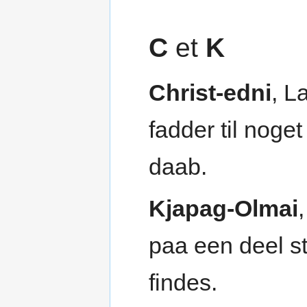
C
et
K
Christ-edni
, L
fadder til noge
daab.
Kjapag-Olmai
paa een deel s
findes.