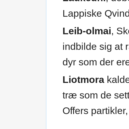
Lappiske Qvind
Leib-olmai
, S
indbilde sig at
dyr som der ere
Liotmora
kalde
træ som de set
Offers partikle