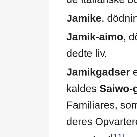
Jamike
, dödni
Jamik-aimo
, d
dedte liv.
Jamikgadser
e
kaldes
Saiwo-
Familiares, som
deres Opvartere
[11]