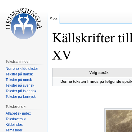
Side
Källskrifter t
XV
Tekstsamlinger
Norrøne kildetekster
Hopp
Hopp
Velg språk
Tekster på dansk
til
til
Tekster på norsk
Denne teksten finnes på følgende språ
navigering
søk
Tekster på svensk
Tekster på islandsk
Tekster på færøysk
Tekstoversikt
Alfabetisk index
Tekstoversikt
Kildeindex
Temasider