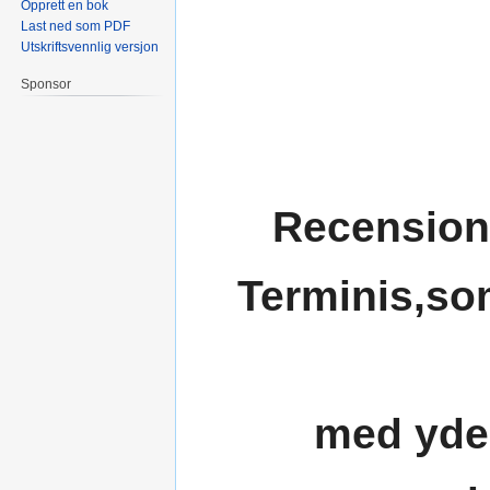
Opprett en bok
Last ned som PDF
Utskriftsvennlig versjon
Sponsor
Recension 
Terminis,som
med yde