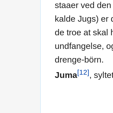
staaer ved den 
kalde Jugs) er
de troe at skal 
undfangelse, og
drenge-börn.
[12]
Juma
, sylt