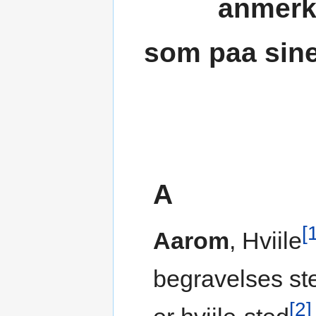
anmerk
som paa sine
A
[
Aarom
, Hviile
begravelses ste
[2]