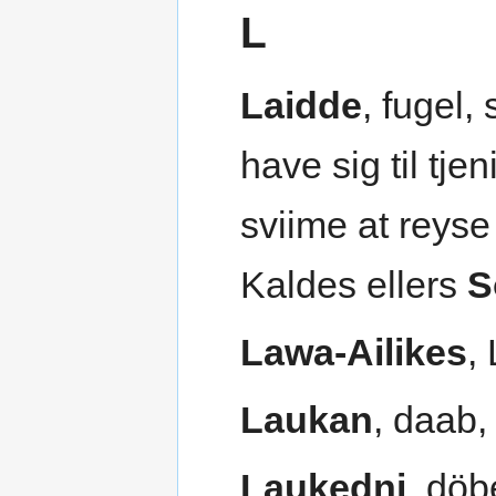
L
Laidde
, fugel
have sig til tje
sviime at reyse 
Kaldes ellers
S
Lawa-Ailikes
,
Laukan
, daab,
Laukedni
, döb