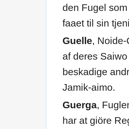
den Fugel som 
faaet til sin tjen
Guelle
, Noide
af deres Saiwo h
beskadige andre
Jamik-aimo.
Guerga
, Fugl
har at giöre R