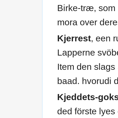
Birke-træ, som
mora over der
Kjerrest
, een 
Lapperne svöb
Item den slags
baad. hvorudi 
Kjeddets-gok
ded förste lye