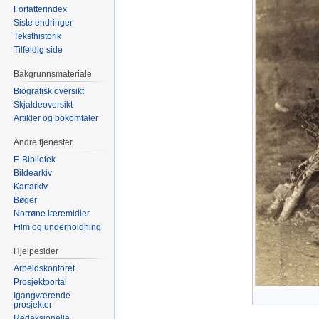
Forfatterindex
Siste endringer
Teksthistorik
Tilfeldig side
Bakgrunnsmateriale
Biografisk oversikt
Skjaldeoversikt
Artikler og bokomtaler
Andre tjenester
E-Bibliotek
Bildearkiv
Kartarkiv
Bøger
Norrøne læremidler
Film og underholdning
Hjelpesider
Arbeidskontoret
Prosjektportal
Igangværende
prosjekter
Redaksjonelle