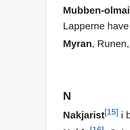
Mubben-olmai
Lapperne have 
Myran
, Runen
N
[15]
Nakjarist
i 
[16]