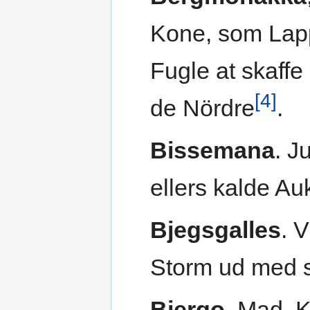
Kone, som Lappe
Fugle at skaff
[4]
de Nördre
.
Bissemana
. J
ellers kalde Au
Bjegsgalles
. 
Storm ud med s
Bjergo
, Mad, 