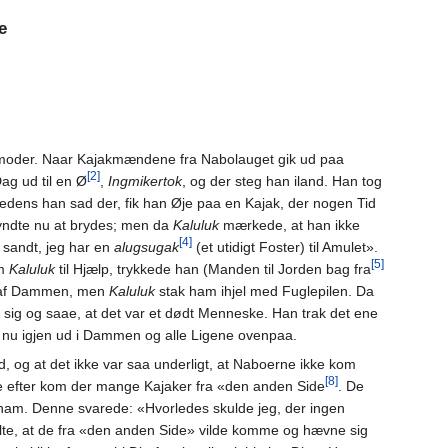
e
moder. Naar Kajakmændene fra Nabolauget gik ud paa
[2]
ag ud til en Ø
,
Ingmikertok
, og der steg han iland. Han tog
. Medens han sad der, fik han Øje paa en Kajak, der nogen Tid
yndte nu at brydes; men da
Kaluluk
mærkede, at han ikke
[4]
 sandt, jeg har en
alugsugak
(et utidigt Foster) til Amulet».
[5]
om
Kaluluk
til Hjælp, trykkede han (Manden til Jorden bag fra
 af Dammen, men
Kaluluk
stak ham ihjel med Fuglepilen. Da
 sig og saae, at det var et dødt Menneske. Han trak det ene
 nu igjen ud i Dammen og alle Ligene ovenpaa.
 og at det ikke var saa underligt, at Naboerne ikke kom
[8]
e efter kom der mange Kajaker fra «den anden Side
. De
ham. Denne svarede: «Hvorledes skulde jeg, der ingen
alte, at de fra «den anden Side» vilde komme og hævne sig