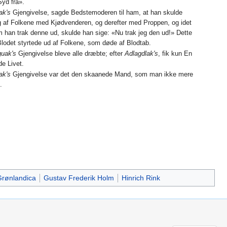
Syd fra».
ak's
Gjengivelse, sagde Bedstemoderen til ham, at han skulde
ng af Folkene med Kjødvenderen, og derefter med Proppen, og idet
 han trak denne ud, skulde han sige: «Nu trak jeg den ud!» Dette
Blodet styrtede ud af Folkene, som døde af Blodtab.
guak's
Gjengivelse bleve alle dræbte; efter
Adlagdlak's
, fik kun En
de Livet.
ak's
Gjengivelse var det den skaanede Mand, som man ikke mere
.
rønlandica
Gustav Frederik Holm
Hinrich Rink