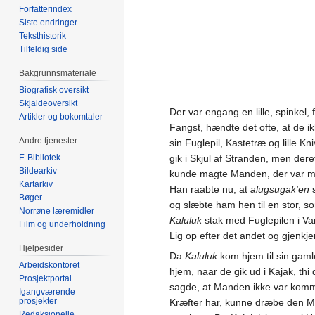
Forfatterindex
Siste endringer
Teksthistorik
Tilfeldig side
Bakgrunnsmateriale
Biografisk oversikt
Skjaldeoversikt
Der var engang en lille, spinkel
Artikler og bokomtaler
Fangst, hændte det ofte, at de 
Andre tjenester
sin Fuglepil, Kastetræ og lille K
E-Bibliotek
gik i Skjul af Stranden, men dere
Bildearkiv
kunde magte Manden, der var meg
Kartarkiv
Han raabte nu, at
alugsugak'en
s
Bøger
og slæbte ham hen til en stor, 
Norrøne læremidler
Kaluluk
stak med Fuglepilen i Va
Film og underholdning
Lig op efter det andet og gjenk
Hjelpesider
Da
Kaluluk
kom hjem til sin gaml
Arbeidskontoret
hjem, naar de gik ud i Kajak, t
Prosjektportal
sagde, at Manden ikke var komm
Igangværende
prosjekter
Kræfter har, kunne dræbe den M
Redaksjonelle