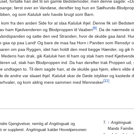
set, fortalte han det til sin gamle Bedstemoder, men denne sagde: «Du s
sange; først over en Vandøse, derefter tog hun en Sælhunde-Blodprop 
 Ribben, og som
Kaluluk
selv havde brugt som Barn.
r kom fra den anden Side for at slaa
Kaluluk
ihjel. Denne fik sin Bedst
[9]
av ham Kjødvenderen og Blodproppen til Vaaben
. Da de nærmede si
andspanden og satte den ved Stranden, hvor de skulde gaa iland. Hu
e gaa op paa Land! Og bare de maa faa Horn i Panden som Rensdyr o
 Aaren om paa Ryggen, idet han holdt den med begge Hænder, og gik h
. Medens han drak, gik
Kaluluk
hen til ham og stak ham med Kjødvende
eren ud, stak han Blodproppen ind. Da han derefter trak Proppen ud,
e undtagen to. Til dem sagde han, at de skulde gaa hjem, ellers vilde 
le de andre var slaaet ihjel.
Kaluluk
skar de Døde istykker og kastede de
[11]
 Narhvaler, og kom aldrig mere sammen med Mennesker
.
↑
Angitinguak
:
dre Gjengivelser, nemlig af
Angitinguak
og
Mands Familie
's
er suppleret.
Angitinguak
kalder Hovedpersonen: