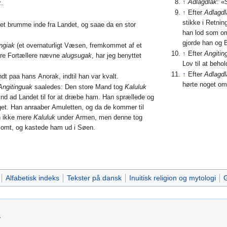
↑
Adlagdlak
: «
k
.
↑
Efter
Adlagdl
stikke i Retni
get brumme inde fra Landet, og saae da en stor
han lod som om
gjorde han og 
ngiak
(et overnaturligt Væsen, fremkommet af et
↑
Efter
Angitin
dre Fortællere nævne
alugsugak
, har jeg benyttet
Lov til at behol
↑
Efter
Adlagdl
dt paa hans Anorak, indtil han var kvalt.
hørte noget om
Angitinguak
saaledes: Den store Mand tog
Kaluluk
nd ad Landet til for at dræbe ham. Han sprællede og
get. Han anraaber Amuletten, og da de kommer til
n ikke mere
Kaluluk
under Armen, men denne tog
somt, og kastede ham ud i Søen.
Alfabetisk indeks
Tekster på dansk
Inuitisk religion og mytologi
G
.