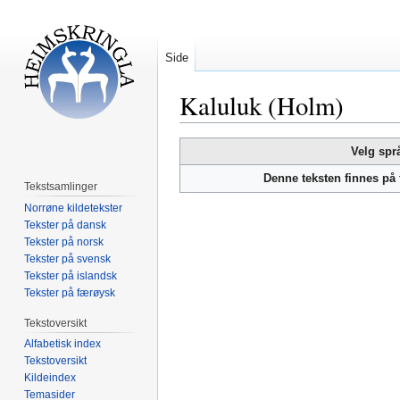
Side
Kaluluk (Holm)
Hopp
Hopp
Velg spr
til
til
Denne teksten finnes på
navigering
søk
Tekstsamlinger
Norrøne kildetekster
Tekster på dansk
Tekster på norsk
Tekster på svensk
Tekster på islandsk
Tekster på færøysk
Tekstoversikt
Alfabetisk index
Tekstoversikt
Kildeindex
Temasider