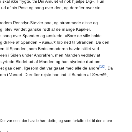
kal ikke frygte, thi Din Amulet vil nok hjælpe Dig». Hun
ud af sin Pose og sang over den, og derefter over sin
emoders Rensdyr-Støvler paa, og strammede disse og
g, blev Vandet ganske rødt af de mange Kajaker.
n sang over Spanden og ønskede: «Bare de ville holde
g drikke af Spanden!»
Kaluluk
løb ned til Stranden. Da den
en til Spanden, som Bedstemoderen havde stillet ved
ren i Siden under Anorak'en, men Manden vedblev at
 styrtede Blodet ud af Manden og han styrtede død om.
[10]
det gaa dem, ligesom det var gaaet med alle de andre
. Da
m i Vandet. Derefter rejste han ind til Bunden af
Sermilik
,
 Der var een, der havde hørt dette, og som fortalte det til den store
.