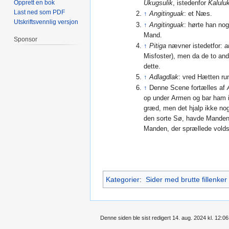
Opprett en bok
Ukugsulik
, istedenfor
Kalulu
Last ned som PDF
↑
Angitinguak
: et Næs.
Utskriftsvennlig versjon
↑
Angitinguak
: hørte han no
Mand.
Sponsor
↑
Pitiga
nævner istedetfor:
a
Misfoster), men da de to an
dette.
↑
Adlagdlak
: vred Hætten run
↑
Denne Scene fortælles af
op under Armen og bar ham i
græd, men det hjalp ikke no
den sorte Sø, havde Mande
Manden, der sprællede vold
Kategorier
:
Sider med brutte fillenker
Denne siden ble sist redigert 14. aug. 2024 kl. 12:06