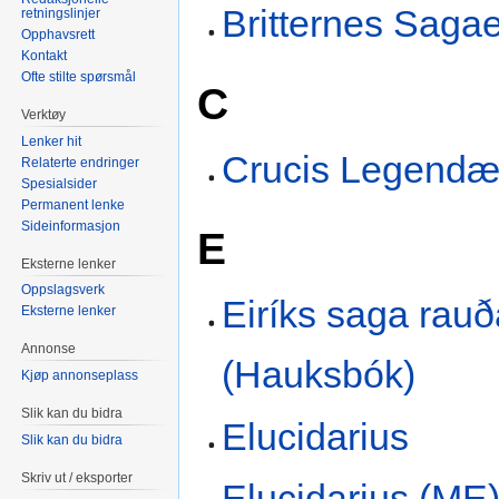
Britternes Sagae
retningslinjer
Opphavsrett
Kontakt
Ofte stilte spørsmål
C
Verktøy
Lenker hit
Crucis Legend
Relaterte endringer
Spesialsider
Permanent lenke
Sideinformasjon
E
Eksterne lenker
Oppslagsverk
Eiríks saga rauð
Eksterne lenker
Annonse
(Hauksbók)
Kjøp annonseplass
Slik kan du bidra
Elucidarius
Slik kan du bidra
Skriv ut / eksporter
Elucidarius (ME