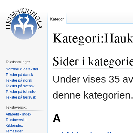
Kategori
Kategori:Hau
Sider i kategor
Hopp
Hopp
til
til
Tekstsamlinger
navigering
søk
Norrøne kildetekster
Tekster på dansk
Under vises 35 av 
Tekster på norsk
Tekster på svensk
denne kategorien
Tekster på islandsk
Tekster på færøysk
Tekstoversikt
A
Alfabetisk index
Tekstoversikt
Kildeindex
Temasider