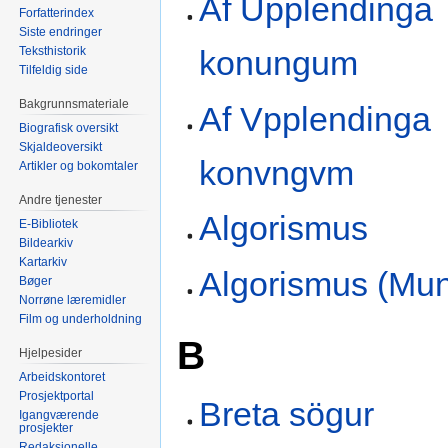
Af Upplendinga
Forfatterindex
Siste endringer
Teksthistorik
konungum
Tilfeldig side
Bakgrunnsmateriale
Af Vpplendinga
Biografisk oversikt
Skjaldeoversikt
konvngvm
Artikler og bokomtaler
Andre tjenester
Algorismus
E-Bibliotek
Bildearkiv
Kartarkiv
Algorismus (Mu
Bøger
Norrøne læremidler
Film og underholdning
B
Hjelpesider
Arbeidskontoret
Prosjektportal
Breta sögur
Igangværende
prosjekter
Redaksjonelle