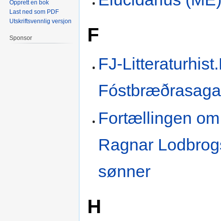
Opprett en bok
Last ned som PDF
Utskriftsvennlig versjon
F
Sponsor
FJ-Litteraturhist
Fóstbræðrasag
Fortællingen om
Ragnar Lodbrog
sønner
H