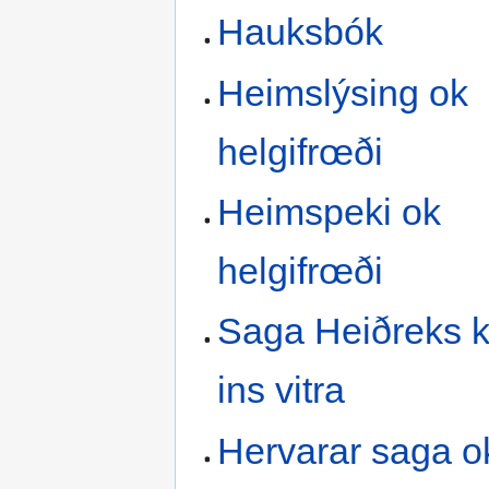
Hauksbók
Heimslýsing ok
helgifrœði
Heimspeki ok
helgifrœði
Saga Heiðreks 
ins vitra
Hervarar saga o