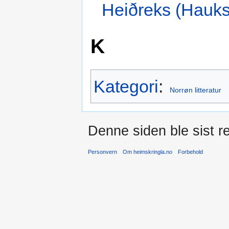
Heiðreks (Hauk
K
Kategori
:
Norrøn litteratur
Denne siden ble sist re
Personvern
Om heimskringla.no
Forbehold