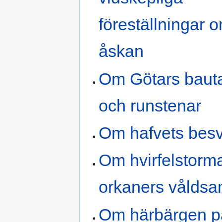
föreställningar 
åskan
Om Götars baut
och runstenar
Om hafvets besv
Om hvirfelstorm
orkaners vålds
Om härbärgen p