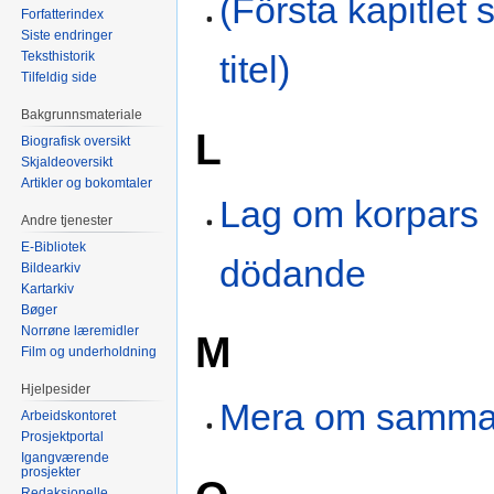
(Första kapitlet 
Forfatterindex
Siste endringer
Teksthistorik
titel)
Tilfeldig side
Bakgrunnsmateriale
L
Biografisk oversikt
Skjaldeoversikt
Artikler og bokomtaler
Lag om korpars
Andre tjenester
E-Bibliotek
dödande
Bildearkiv
Kartarkiv
Bøger
Norrøne læremidler
M
Film og underholdning
Hjelpesider
Mera om samm
Arbeidskontoret
Prosjektportal
Igangværende
prosjekter
Redaksjonelle