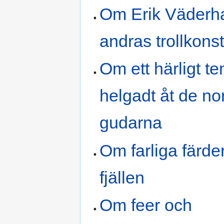
Om Erik Väderha
andras trollkons
Om ett härligt t
helgadt åt de no
gudarna
Om farliga färde
fjällen
Om feer och