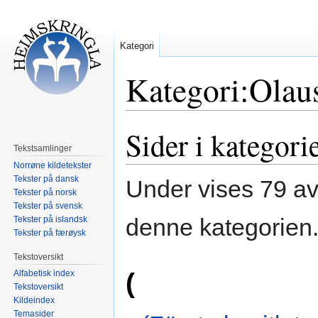
Kategori
Kategori:Ola
Sider i kategor
Hopp
Hopp
til
til
Tekstsamlinger
navigering
søk
Norrøne kildetekster
Tekster på dansk
Under vises 79 av 
Tekster på norsk
Tekster på svensk
denne kategorien
Tekster på islandsk
Tekster på færøysk
Tekstoversikt
(
Alfabetisk index
Tekstoversikt
Kildeindex
Temasider