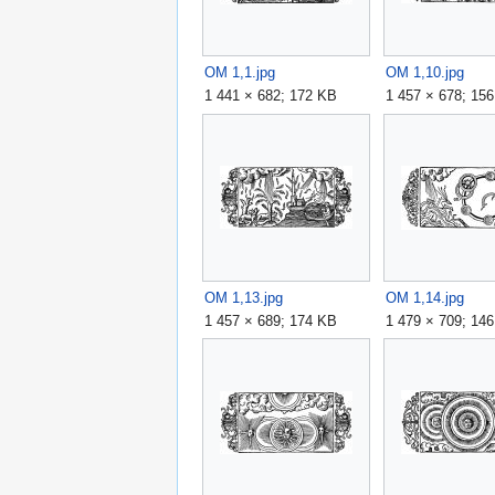
OM 1,1.jpg
OM 1,10.jpg
1 441 × 682; 172 KB
1 457 × 678; 15
OM 1,13.jpg
OM 1,14.jpg
1 457 × 689; 174 KB
1 479 × 709; 14