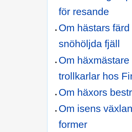
för resande
Om hästars färd 
snöhöljda fjäll
Om häxmästare
trollkarlar hos F
Om häxors bestr
Om isens växla
former