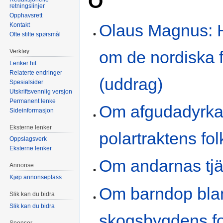
O
retningslinjer
Opphavsrett
Olaus Magnus: H
Kontakt
Ofte stilte spørsmål
om de nordiska 
Verktøy
Lenker hit
Relaterte endringer
(uddrag)
Spesialsider
Utskriftsvennlig versjon
Permanent lenke
Om afgudadyrka
Sideinformasjon
Eksterne lenker
polartraktens fol
Oppslagsverk
Eksterne lenker
Om andarnas tjä
Annonse
Kjøp annonseplass
Om barndop bla
Slik kan du bidra
Slik kan du bidra
skogsbygdens fo
Sponsor