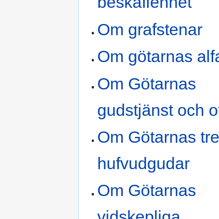
beskaffenhet
Om grafstenar
Om götarnas alf
Om Götarnas
gudstjänst och o
Om Götarnas tr
hufvudgudar
Om Götarnas
vidskepliga