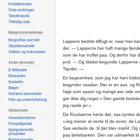
Forfatterindex
Siste endringer
Teksthistorik
Tilfeldig side
Bakgrunnsmateriale
Biografisk oversikt
Lappens bedste tilflugt er, naar han kan
Skjaldeoversikt
der. — Lapperne har haft mange fjende
Artikler og bokomtaler
som de har truffet paa. Og derfor har 
jord. — Og tilsidst begyndte Lapperne
Andre tjenester
Tsjuder. —
E-Bibliotek
Bildearkiv
En begivenhed, som jeg har hørt fuld
Kartarkiv
begynder saadan: Der er en aas, og Ru
Bøger
høje som aasen og mange øer side om s
Norrøne læremidler
gør ikke dig noget.» Den gamle bedstemo
Film og underholdning
jeg raade jer.»
Hjelpesider
Da Ruošaerne hørte det, saa syntes de
Arbeidskontoret
«Jeg mener at vente til de sover, de L
Prosjektportal
Saa ventede de, til det blev mørkt. Og 
Igangværende
prosjekter
paa birkebarken. Den var udmærket til 
Redaksjonelle