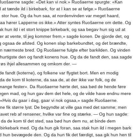
» Ruošaerne sagde: «Det kan vi nok.» Ruošaerne spurgte: «Kan
t tænde ild i birkebark, for at I kan se at følge.» Ruošaerne
n stor hue. Og da hun saa, at nordenvinden var meget haard,
saa hører Lapperne os ikke.» Atter syntes Ruošaerne om dette. Og
hun ild i et stort knippe birkebark, og saa begav hun sig ud at
er at vente, til jeg kommer frem,» sagde konen. De gjorde det, og
og ogsaa de afsted. Og konen slap barkebundtet, og det brændte,
n nærmeste bred. Og Ruošaerne fulgte efter barkilden. Og vinden
e hurtigste den og fandt konens hue. Og da de fandt den, saa sagde
frøs ihjel allesammen og omkom der. —
e fandt (koterne), og folkene var flygtet bort. Men en modig
 de kom til koterne, da saa de, at der ikke var folk, og de
er mange fester». Da Ruošaerne hørte det, saa bød de hende føre
megen mad, og hun gav dem det hele, og de vilde have endnu mere
 «Hvis du gaar i dag, gaar vi nok ogsaa,» sagde Ruošaerne.
rne fik større lyst. De begyndte at ville gaa med det samme; men
lavet reb af rensener, hvilke var fine og stærke. — Og hun sagde:
da de kom til det sted, saa bød hun dem nu, at binde dem
irkebark med. Og da hun gik foran, saa stak hun ild i megen bark
d hun bevægede den. Og da hun fik det færdigt, saa gik hun hen til