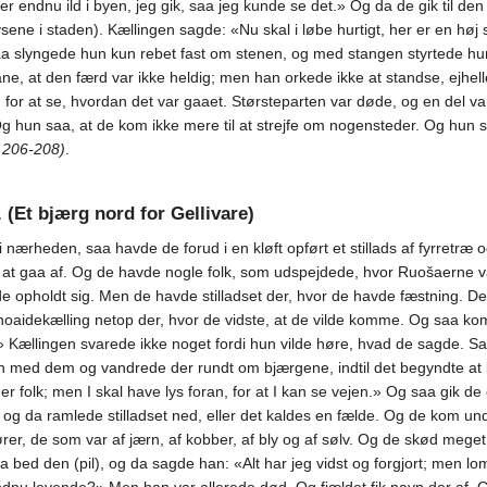
r endnu ild i byen, jeg gik, saa jeg kunde se det.» Og da de gik til d
ene i staden). Kællingen sagde: «Nu skal i løbe hurtigt, her er en høj
a slyngede hun kun rebet fast om stenen, og med stangen styrtede hun 
ane, at den færd var ikke heldig; men han orkede ikke at standse, ejh
r at se, hvordan det var gaaet. Størsteparten var døde, og en del var
Og hun saa, at de kom ikke mere til at strejfe om nogensteder. Og hun
. 206-208)
.
(Et bjærg nord for Gellivare)
 nærheden, saa havde de forud i en kløft opført et stillads af fyrretræ
l at gaa af. Og de havde nogle folk, som udspejdede, hvor Ruošaerne va
 opholdt sig. Men de havde stilladset der, hvor de havde fæstning. De
g noaidekælling netop der, hvor de vidste, at de vilde komme. Og saa k
» Kællingen svarede ikke noget fordi hun vilde høre, hvad de sagde. Saa
 med dem og vandrede der rundt om bjærgene, indtil det begyndte at bl
inder folk; men I skal have lys foran, for at I kan se vejen.» Og saa gik 
n, og da ramlede stilladset ned, eller det kaldes en fælde. Og de kom u
ører, de som var af jærn, af kobber, af bly og af sølv. Og de skød meg
d den (pil), og da sagde han: «Alt har jeg vidst og forgjort; men lom