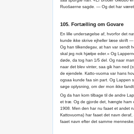
saa spurgte han: «Er broder Giebbo en
Ruošaerne sagde. — Og det har været
105. Fortælling om Govare
En lille undersøgelse af, hvorfor det 
kunde ikke skrive ejheller læse skrift
Og han tilkendegav, at han var sendt h
skal jeg nok hjælpe eder.» Og Lapperne
døde, da tog han 1/5 del. Og naar mand
naar det blev vinter, saa gik han ned
de ejendele. Katto-vuoma var hans hov
ogsaa kunde faa sin part. Og Lappen sag
søge oplysning, om der mon ikke fandte
Og da han kom tilbage til de andre Lap
et træ. Og de gjorde det, hængte ham
1908. Men den har nu faaet et andet n
Kattovuoma) har faaet det navn deraf
faaet navn efter det samme menneske, 