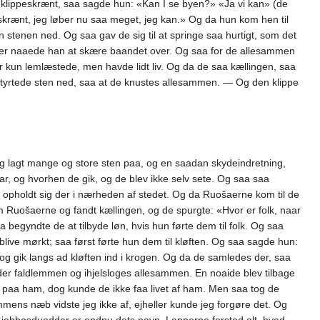
en klippeskrænt, saa sagde hun: «Kan I se byen?» «Ja vi kan» (de
 skrænt, jeg løber nu saa meget, jeg kan.» Og da hun kom hen til
stenen ned. Og saa gav de sig til at springe saa hurtigt, som det
eller naaede han at skære baandet over. Og saa for de allesammen
 kun lemlæstede, men havde lidt liv. Og da de saa kællingen, saa
 styrtede sten ned, saa at de knustes allesammen. — Og den klippe
 og lagt mange og store sten paa, og en saadan skydeindretning,
r, og hvorhen de gik, og de blev ikke selv sete. Og saa saa
 opholdt sig der i nærheden af stedet. Og da Ruošaerne kom til de
om Ruošaerne og fandt kællingen, og de spurgte: «Hvor er folk, naar
 begyndte de at tilbyde løn, hvis hun førte dem til folk. Og saa
ive mørkt; saa først førte hun dem til kløften. Og saa sagde hun:
de og gik langs ad kløften ind i krogen. Og da de samledes der, saa
nder faldlemmen og ihjelsloges allesammen. En noaide blev tilbage
et paa ham, dog kunde de ikke faa livet af ham. Men saa tog de
mens næb vidste jeg ikke af, ejheller kunde jeg forgøre det. Og