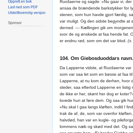
Ruošaerne og sagde: «Nu gaar vi, der e
Opprett en bok
Last ned som PDF
ansaa de brændende barkstykker for lys
Utskriftsvennlig versjon
stenen, som hun havde gjort færdig, sa
var muligt. Og den sidste begyndte at 
Sponsor
derned. — Kællingen gik om morgenen fo
svor de og ønskede at faa hende fat. 
er endnu rød, som om det var blod.
(s
104. Om Giebosduoddars navn. 
Da Lapperne vidste, at Ruošaerne var i
som var saa let som en bøsse at faa ti
Lapperne, at nu kom de derhen, hvor de
steder, saa efterlod Lapperne en listi
de ikke er her, skønt her dog er koter?
lovede hun at føre dem. Og saa gik hun
«Nu skal I gaa langs kløften, indtil I f
trak de af, de, som var ovenfor kløfte
halvdød, han var en kugle- og pileforg
lommens næb og skød med det. Og saa be