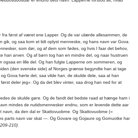
Giebbosduoddar er endnu dets navn. Lapperne forstod alt, hvad
er fra først af været ene Lapper. Og de var ulærde allesammen, de
en gik, og saa kom et lidt oplyst menneske, og hans navn var Gova.
mennesker, som dør, og af dem som fødes, og hvis I faar det behov,
te han arven. Og af børn tog han en mindre del, og naar hustruen
an ogsaa en lille del. Og han fulgte Lapperne om sommeren, og
dsiden (den svenske side) af Norges grænse begyndte han at tage
g Gova hørte det, saa vilde han, de skulde dele, saa at han
ørst deler jeg». Og da det blev vinter, saa drog han ned for at
orledes de skulde gøre. Og de fandt det bedste raad at hænge ham i
navn mindes de nutidsmennesker endnu, som er levende dette aar
et navn, da den dal er Skattovuobme. Og Skattovuobme (=
hans parts navn var skat —. Og Govare og Gojaure og Gomuotke har
 209-210)
.