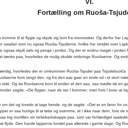
VI.
Fortælling om Ruoša-Tsjud
 komme til at flygte og skjule sig bort fra mennesker. Og derfor har Lap
r saadan som nu ogsaa Ruoša-Tsjuderne, hvilke har strejfet over Lapla
de ogsaa skjult sølv og penge i jorden. Og der er endnu meget i jorden
 at tænke paa, hvorledes de mulig skulde ombringe Ruošaerne. Og end
stændig, hvorledes der er omkommen Ruoša-Tsjuder paa Tsjudebuolča. 
ošaerne kom langs den, og fra den aas gaar en ende ud i et stort næs,
ide. Og da Ruošaerne kom til enden af den aas, saa mødte de en gamm
der sagde: «De flygter, naar de ser I kommer; men hvis I lover at tage 
 om det og lovede at tage hende, og de sagde: «Det er en fører for os
apper er saa hurtige til at løbe og svømme, at I ikke naar dem, hvis d
saa tog morlillen sin birkebarkskappe paa, som var forfærdiget saaledes:
at flyde. Den havde lapperne fundet paa allerede i gamle dage. Og Ruoša