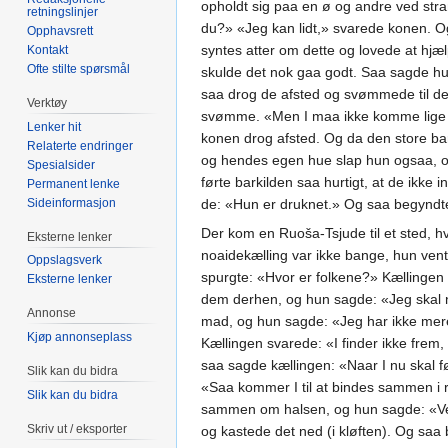
opholdt sig paa en ø og andre ved str
retningslinjer
du?» «Jeg kan lidt,» svarede konen. Og
Opphavsrett
syntes atter om dette og lovede at hj
Kontakt
Ofte stilte spørsmål
skulde det nok gaa godt. Saa sagde hu
saa drog de afsted og svømmede til den
Verktøy
svømme. «Men I maa ikke komme lige str
Lenker hit
konen drog afsted. Og da den store ba
Relaterte endringer
og hendes egen hue slap hun ogsaa, o
Spesialsider
førte barkilden saa hurtigt, at de ikk
Permanent lenke
Sideinformasjon
de: «Hun er druknet.» Og saa begyndte
Der kom en Ruoša-Tsjude til et sted, hv
Eksterne lenker
noaidekælling var ikke bange, hun vent
Oppslagsverk
spurgte: «Hvor er folkene?» Kællingen 
Eksterne lenker
dem derhen, og hun sagde: «Jeg skal 
Annonse
mad, og hun sagde: «Jeg har ikke mere
Kjøp annonseplass
Kællingen svarede: «I finder ikke frem
saa sagde kællingen: «Naar I nu skal f
Slik kan du bidra
«Saa kommer I til at bindes sammen i 
Slik kan du bidra
sammen om halsen, og hun sagde: «Vent
Skriv ut / eksporter
og kastede det ned (i kløften). Og saa