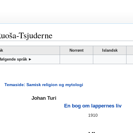
Ruoša-Tsjuderne
åk
Norrønt
Islandsk
 følgende språk ►
Temaside: Samisk religion og mytologi
Johan Turi
En bog om lappernes liv
1910