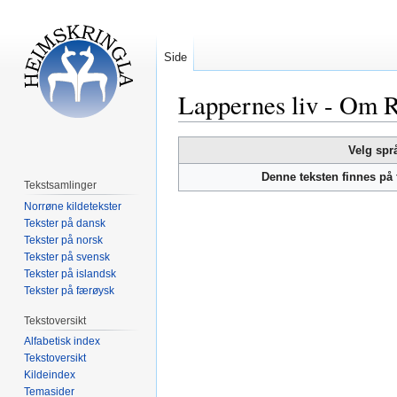
Side
Lappernes liv - Om 
Hopp
Hopp
Velg spr
til
til
Denne teksten finnes på
navigering
søk
Tekstsamlinger
Norrøne kildetekster
Tekster på dansk
Tekster på norsk
Tekster på svensk
Tekster på islandsk
Tekster på færøysk
Tekstoversikt
Alfabetisk index
Tekstoversikt
Kildeindex
Temasider