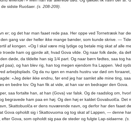
dnu levende?» Men han var allerede død. Og fjældet fik navn der af. 
 de sidste Ruošaer.
(s. 208-209)
.
navn er; og det har man faaet rede paa. Her oppe ved Tornetræsk har d
 — den gang var der heller ikke mange bønder, som kunde skrive. — Tid
ertil af kongen. «Og I skal være mig lydige og betale mig skat af alle 
 troede ham og gjorde alt, hvad Gova vilde. Og naar folk døde, da del
en døde, da tildelte han sig 1/4 part. Og naar børn fødtes, saa tog h
 (syd paa), og han blev rig, han tog megen ejendom fra Lappen. Ved sy
ed arbejdsplads. Og da nu igen en mands hustru var død om foraaret, o
de: «Jeg deler ikke endnu, før end jeg har samlet alle mine ting, saa f
s en bedre lov. Og han fik at vide, at han var en bedrager den Gova.
per, saa fortalte han, at han (Gova) var falsk. Og de raadslog om, hv
 og begravede ham paa en høj. Og den høj er kaldet Govabuolča. Det 
avn, Skattobuolča er dens nuværende navn, og derfor har den faaet d
, at Gova opholdt sig i Skattovuoma og tog skat af Lappen, — denne 
efter Gova, som opholdt sig paa de steder og fulgte Lap-sidaerne.
(s.