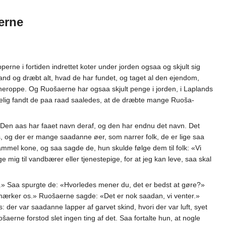
erne
perne i fortiden indrettet koter under jorden ogsaa og skjult sig
nd og dræbt alt, hvad de har fundet, og taget al den ejendom,
 heroppe. Og Ruošaerne har ogsaa skjult penge i jorden, i Laplands
elig fandt de paa raad saaledes, at de dræbte mange Ruoša-
Den aas har faaet navn deraf, og den har endnu det navn. Det
 og der er mange saadanne øer, som narrer folk, de er lige saa
el kone, og saa sagde de, hun skulde følge dem til folk: «Vi
mig til vandbærer eller tjenestepige, for at jeg kan leve, saa skal
.» Saa spurgte de: «Hvorledes mener du, det er bedst at gøre?»
e mærker os.» Ruošaerne sagde: «Det er nok saadan, vi venter.»
 der var saadanne lapper af garvet skind, hvori der var luft, syet
erne forstod slet ingen ting af det. Saa fortalte hun, at nogle