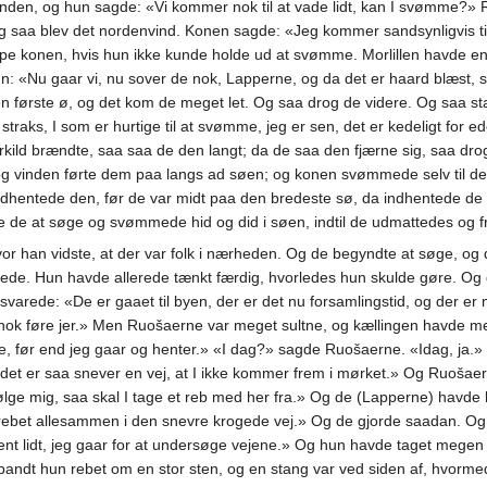
anden, og hun sagde: «Vi kommer nok til at vade lidt, kan I svømme?
 saa blev det nordenvind. Konen sagde: «Jeg kommer sandsynligvis til a
ælpe konen, hvis hun ikke kunde holde ud at svømme. Morlillen havde e
n: «Nu gaar vi, nu sover de nok, Lapperne, og da det er haard blæst, 
 første ø, og det kom de meget let. Og saa drog de videre. Og saa stak 
aks, I som er hurtige til at svømme, jeg er sen, det er kedeligt for ed
rkild brændte, saa saa de den langt; da de saa den fjærne sig, saa dr
g vinden førte dem paa langs ad søen; og konen svømmede selv til de
e indhentede den, før de var midt paa den bredeste sø, da indhentede d
 de at søge og svømmede hid og did i søen, indtil de udmattedes og 
or han vidste, at der var folk i nærheden. Og de begyndte at søge, og d
ede. Hun havde allerede tænkt færdig, hvorledes hun skulde gøre. Og da
svarede: «De er gaaet til byen, der er det nu forsamlingstid, og der 
nok føre jer.» Men Ruošaerne var meget sultne, og kællingen havde 
, før end jeg gaar og henter.» «I dag?» sagde Ruošaerne. «Idag, ja.»
, det er saa snever en vej, at I ikke kommer frem i mørket.» Og Ruošae
ølge mig, saa skal I tage et reb med her fra.» Og de (Lapperne) havde 
rebet allesammen i den snevre krogede vej.» Og de gjorde saadan. Og 
 lidt, jeg gaar for at undersøge vejene.» Og hun havde taget megen b
 bandt hun rebet om en stor sten, og en stang var ved siden af, hvorme