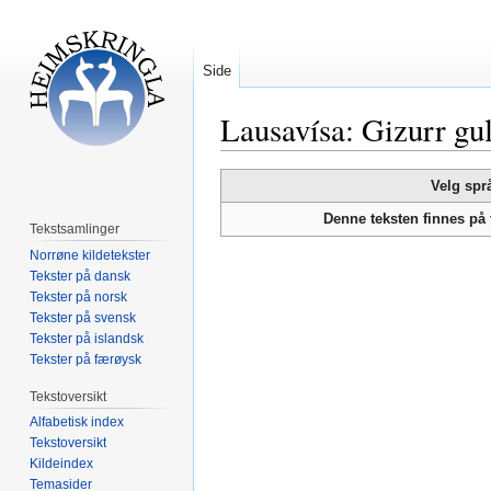
Side
Lausavísa: Gizurr gu
Hopp
Hopp
Velg spr
til
til
Denne teksten finnes på
navigering
søk
Tekstsamlinger
Norrøne kildetekster
Tekster på dansk
Tekster på norsk
Tekster på svensk
Tekster på islandsk
Tekster på færøysk
Tekstoversikt
Alfabetisk index
Tekstoversikt
Kildeindex
Temasider