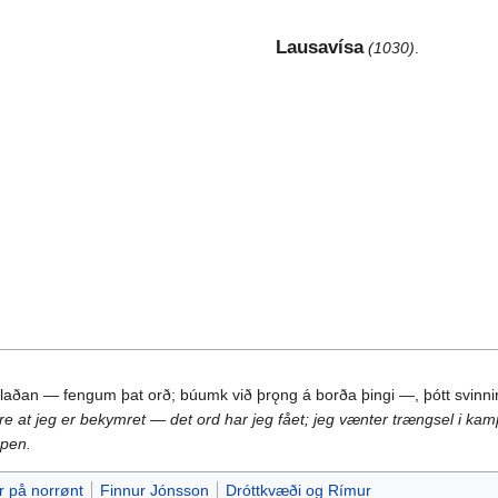
Lausavísa
(1030)
.
ðan — fengum þat orð; búumk við þrǫng á borða þingi —, þótt svinnir s
re at jeg er bekymret — det ord har jeg fået; jeg vænter trængsel i kam
mpen.
r på norrønt
Finnur Jónsson
Dróttkvæði og Rímur