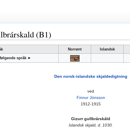
llbrárskald (B1)
åk
Norrønt
Islandsk
 følgende språk ►
Den norsk-islandske skjaldedigtning
ved
Finnur Jónsson
1912-1915
Gizurr gullbrárskáld
Islandsk skjald, d. 1030.