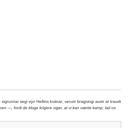
igrunnar segi vǫ́n Heðins kvánar; verum bragningi austr at trausli
pen —, fordi de kloge krigere siger, at vi kan vænte kamp; lad os