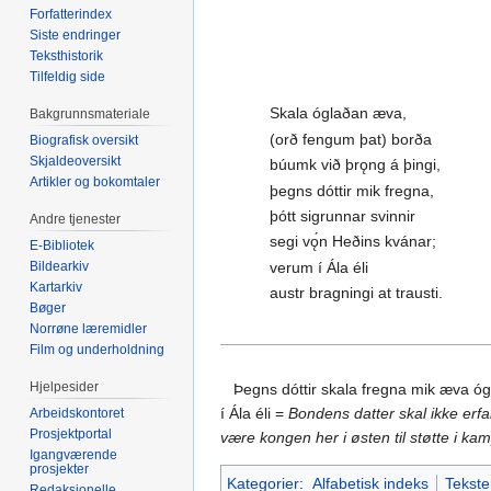
Forfatterindex
Siste endringer
Teksthistorik
Tilfeldig side
Skala óglaðan æva,
Bakgrunnsmateriale
(orð fengum þat) borða
Biografisk oversikt
Skjaldeoversikt
búumk við þrǫng á þingi,
Artikler og bokomtaler
þegns dóttir mik fregna,
þótt sigrunnar svinnir
Andre tjenester
segi vǫ́n Heðins kvánar;
E-Bibliotek
verum í Ála éli
Bildearkiv
Kartarkiv
austr bragningi at trausti.
Bøger
Norrøne læremidler
Film og underholdning
Hjelpesider
Þegns dóttir skala fregna mik æva ógla
í Ála éli =
Bondens datter skal ikke erfa
Arbeidskontoret
Prosjektportal
være kongen her i østen til støtte i ka
Igangværende
prosjekter
Kategorier
:
Alfabetisk indeks
Tekste
Redaksjonelle