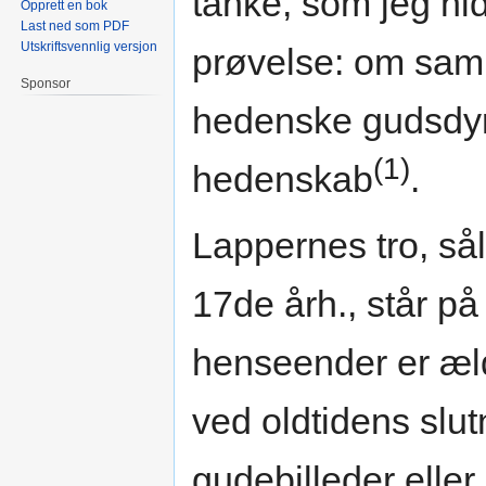
tanke, som jeg hid
Opprett en bok
Last ned som PDF
Utskriftsvennlig versjon
prøvelse: om sa
Sponsor
hedenske gudsdy
(1)
hedenskab
.
Lappernes tro, så
17de årh., står på 
henseender er æld
ved oldtidens slut
gudebilleder eller