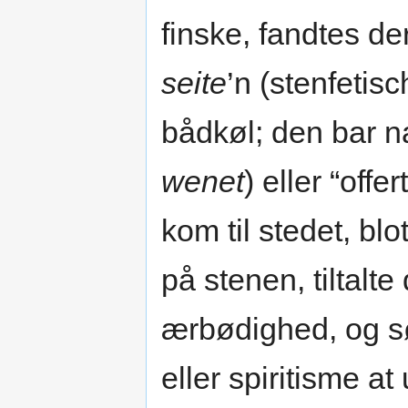
finske, fandtes de
seite
’n (stenfetisc
bådkøl; den bar n
wenet
) eller “offer
kom til stedet, b
på stenen, tiltalt
ærbødighed, og s
eller spiritisme at