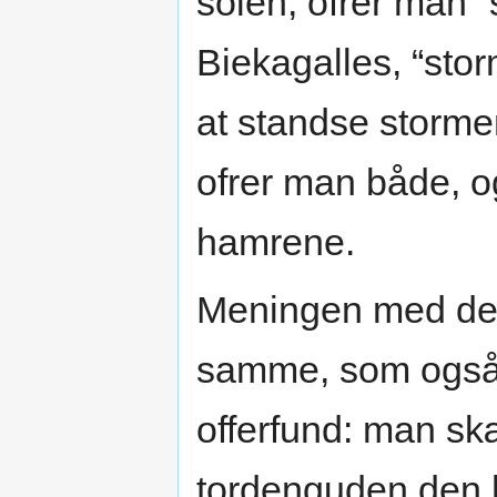
solen, ofrer man “s
Biekagalles, “st
at standse stormen
ofrer man både, o
hamrene.
Meningen med den 
samme, som også
offerfund: man skæ
tordenguden den 