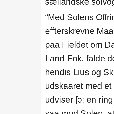
sællandske solvog
“Med Solens Offr
effterskrevne Maad
paa Fieldet om D
Land-Fok, falde 
hendis Lius og Ski
udskaaret med et 
udviser [ɔ: en rin
saa mod Solen, at