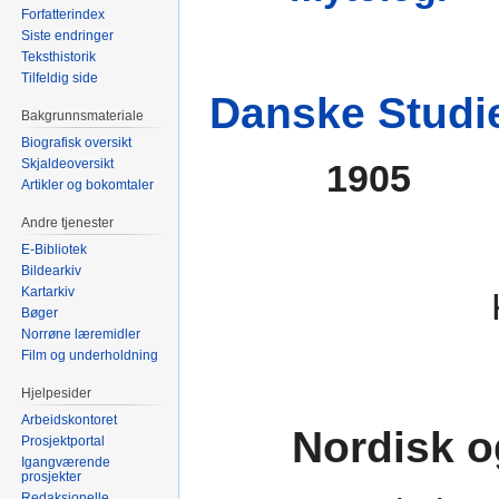
Forfatterindex
Siste endringer
Teksthistorik
Tilfeldig side
Danske Studi
Bakgrunnsmateriale
Biografisk oversikt
Skjaldeoversikt
1905
Artikler og bokomtaler
Andre tjenester
E-Bibliotek
Bildearkiv
Kartarkiv
Bøger
Norrøne læremidler
Film og underholdning
Hjelpesider
Arbeidskontoret
Nordisk o
Prosjektportal
Igangværende
prosjekter
Redaksjonelle