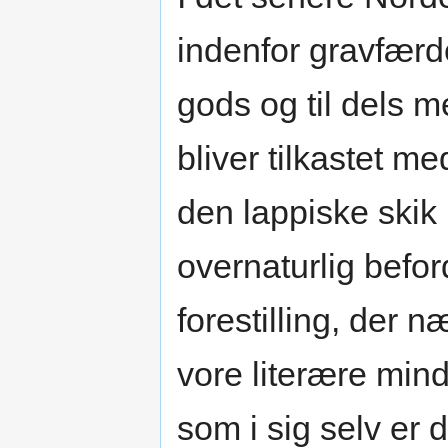
indenfor gravfær
gods og til dels m
bliver tilkastet m
den lappiske skik 
overnaturlig beford
forestilling, der 
vore literære min
som i sig selv er d