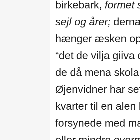
birkebark,
formet 
sejl og årer;
dernæs
hænger æsken op i
“det de vilja giiv
de då mena skola 
Øjenvidner har se
kvarter til en alen
forsynede med mas
eller mindre over