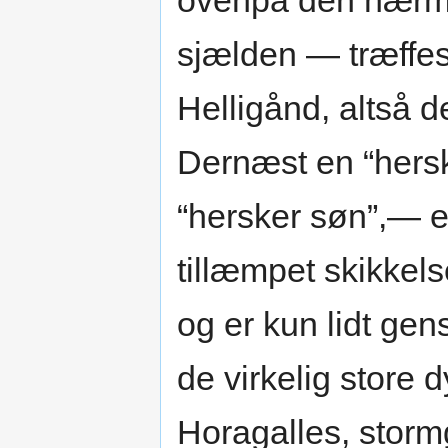
ovenpå den nærme
sjælden — træffe
Helligånd, altså d
Dernæst en “hersk
“hersker søn”,— e
tillæmpet skikke
og er kun lidt gen
de virkelig store
Horagalles, stor