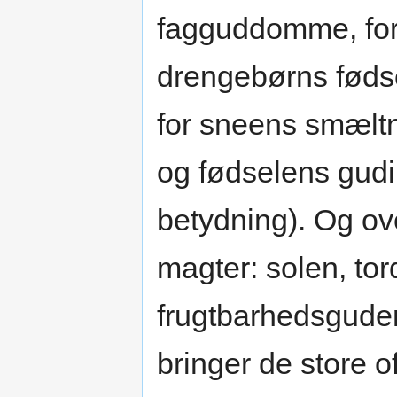
fagguddomme, for 
drengebørns fødse
for sneens smæltn
og fødselens gudi
betydning). Og o
magter: solen, to
frugtbarhedsgud
bringer de store of