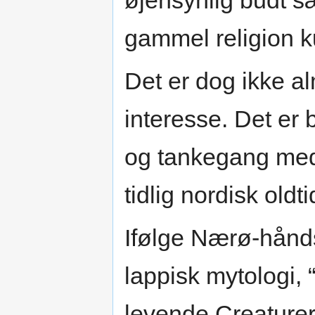
øjensynlig budt sæ
gammel religion ku
Det er dog ikke al
interesse. Det er
og tankegang med 
tidlig nordisk oldti
Ifølge Nærø-håndsk
lappisk mytologi, 
levende Creaturer