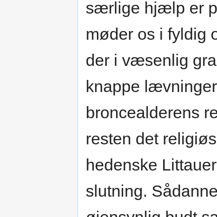
særlige hjælp er
møder os i fyldig o
der i væsenlig grad
knappe lævninger
broncealderens rel
resten det religiø
hedenske Littaue
slutning. Sådanne