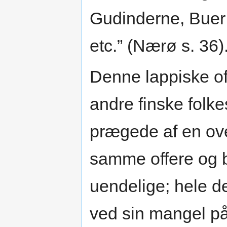
Gudinderne, Buer o
etc.” (Nærø s. 36)
Denne lappiske o
andre finske fol
prægede af en ove
samme offere og b
uendelige; hele d
ved sin mangel på