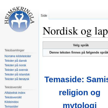
Side
Nordisk og lap
Hopp
Hopp
Velg språk
til
til
Tekstsamlinger
Denne teksten finnes på følgende språ
navigering
søk
Norrøne kildetekster
Tekster på dansk
Tekster på norsk
Tekster på svensk
Tekster på islandsk
Temaside: Sami
Tekster på færøysk
Tekstoversikt
religion og
Alfabetisk index
Tekstoversikt
Kildeindex
mytologi
Temasider