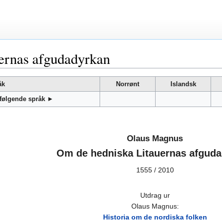
ernas afgudadyrkan
åk
Norrønt
Islandsk
 følgende språk ►
Olaus Magnus
Om de hedniska Litauernas afgud
1555 / 2010
Utdrag ur
Olaus Magnus:
Historia om de nordiska folken