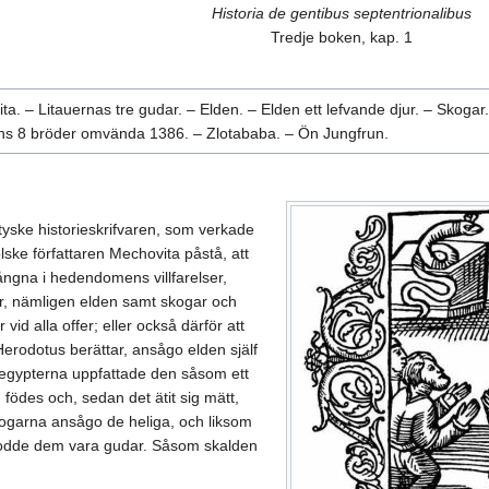
Historia de gentibus septentrionalibus
Tredje boken, kap. 1
ta. – Litauernas tre gudar. – Elden. – Elden ett lefvande djur. – Skog
ans 8 bröder omvända 1386. – Zlotababa. – Ön Jungfrun.
ske historieskrifvaren, som verkade
ske författaren Mechovita påstå, att
ångna i hedendomens villfarelser,
r, nämligen elden samt skogar och
id alla offer; eller också därför att
Herodotus berättar, ansågo elden själf
ed egypterna uppfattade den såsom ett
m födes och, sedan det ätit sig mätt,
skogarna ansågo de heliga, och liksom
bodde dem vara gudar. Såsom skalden