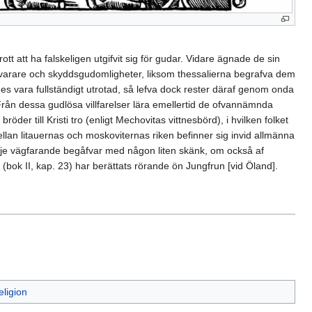
ott att ha falskeligen utgifvit sig för gudar. Vidare ägnade de sin
bevarare och skyddsgudomligheter, liksom thessalierna begrafva dem
es vara fullständigt utrotad, så lefva dock rester däraf genom onda
ån dessa gudlösa villfarelser lära emellertid de ofvannämnda
der till Kristi tro (enligt Mechovitas vittnesbörd), i hvilken folket
ellan litauernas och moskoviternas riken befinner sig invid allmänna
je vägfarande begåfvar med någon liten skänk, om också af
 (bok II, kap. 23) har berättats rörande ön Jungfrun [vid Öland].
eligion