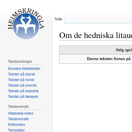
Side
Om de hedniska litau
Hopp
Hopp
Velg spr
til
til
Denne teksten finnes på
navigering
søk
Tekstsamlinger
Norrøne kildetekster
Tekster på dansk
Tekster på norsk
Tekster på svensk
Tekster på islandsk
Tekster på færøysk
Tekstoversikt
Alfabetisk index
Tekstoversikt
Kildeindex
Temasider