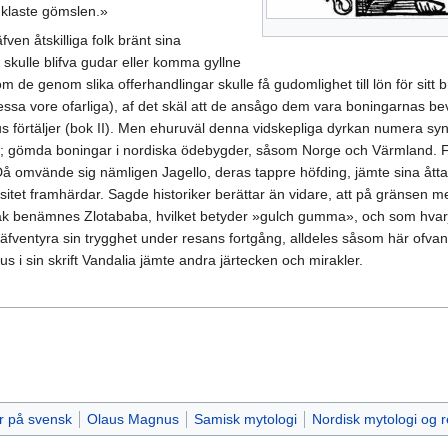
nklaste gömslen.»
ven åtskilliga folk bränt sina
e skulle blifva gudar eller komma gyllne
m de genom slika offerhandlingar skulle få gudomlighet till lön för sitt br
 dessa vore ofarliga), af det skäl att de ansågo dem vara boningarnas 
us förtäljer (bok II). Men ehuruväl denna vidskepliga dyrkan numera syn
an; gömda boningar i nordiska ödebygder, såsom Norge och Värmland. Fr
Då omvände sig nämligen Jagello, deras tappre höfding, jämte sina åtta brö
ositet framhärdar. Sagde historiker berättar än vidare, att på gränsen m
råk benämnes Zlotababa, hvilket betyder »gulch gumma», och som hvar
l äfventyra sin trygghet under resans fortgång, alldeles såsom här ofvan
 i sin skrift Vandalia jämte andra järtecken och mirakler.
r på svensk
Olaus Magnus
Samisk mytologi
Nordisk mytologi og r