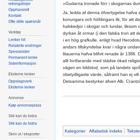
»Gudarna tronade förr i skogarnas du
retningslinjer
Opphavsrett
Ja, ledda af denna öfvertygelse hafva äf
Kontakt
konungars och höfdingars lik, för att d
Ofte stilte spørsmål
halskedjor i skogar och lundar, liksom o
Verktøy
dyrkan åt ormar (i den falska tron att
Lenker hit
i en hög grafkulle, enligt hvad Herodot
Relaterte endringer
andars tillskyndelse kvar i några und
Spesialsider
litauerna hafva blifvit renade år 1386. 
Permanent lenke
allt fortfarande med städse ökad religi
Sideinformasjon
vägen en bildstod, som på landets sp
Eksterne lenker
obetydligaste värde, såframt han ej vil
Detsamma bestyrker äfven Alb. Crantzius
Oppslagsverk
Eksterne lenker
Annonse
Kjøp annonseplass
Slik kan du bidra
Slik kan du bidra
Kategorier
:
Alfabetisk indeks
Tekste
Skriv ut / eksporter