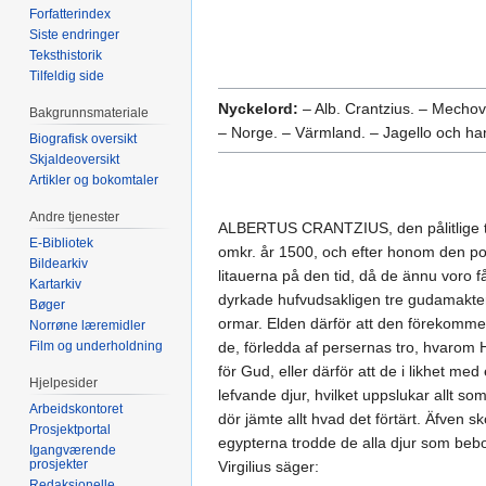
Forfatterindex
Siste endringer
Teksthistorik
Tilfeldig side
Nyckelord:
– Alb. Crantzius. – Mechovi
Bakgrunnsmateriale
– Norge. – Värmland. – Jagello och h
Biografisk oversikt
Skjaldeoversikt
Artikler og bokomtaler
Andre tjenester
ALBERTUS CRANTZIUS, den pålitlige ty
E-Bibliotek
omkr. år 1500, och efter honom den pol
Bildearkiv
litauerna på den tid, då de ännu voro f
Kartarkiv
dyrkade hufvudsakligen tre gudamakte
Bøger
ormar. Elden därför att den förekommer v
Norrøne læremidler
Film og underholdning
de, förledda af persernas tro, hvarom 
för Gud, eller därför att de i likhet m
Hjelpesider
lefvande djur, hvilket uppslukar allt so
Arbeidskontoret
dör jämte allt hvad det förtärt. Äfven 
Prosjektportal
egypterna trodde de alla djur som be
Igangværende
prosjekter
Virgilius säger:
Redaksjonelle