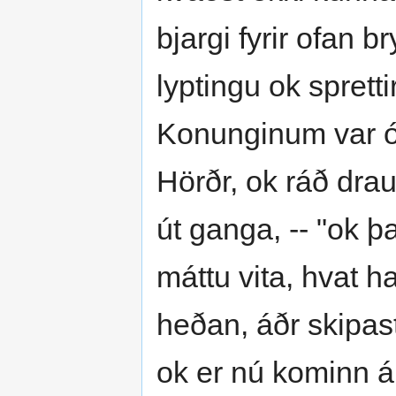
bjargi fyrir ofan 
lyptingu ok spretti
Konunginum var ós
Hörðr, ok ráð dra
út ganga, -- "ok þa
máttu vita, hvat h
heðan, áðr skipas
ok er nú kominn á 