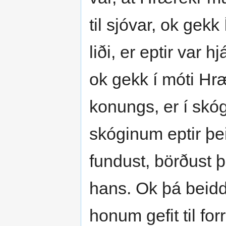
til sjóvar, ok gekk
liði, er eptir var h
ok gekk í móti Hræ
konungs, er í skó
skóginum eptir þei
fundust, börðust þe
hans. Ok þá beiddi
honum gefit til for