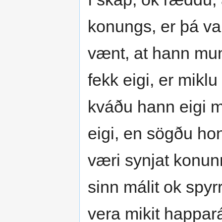
konungs, er þá va
vænt, at hann mun
fekk eigi, er miklu
kváðu hann eigi m
eigi, en sögðu ho
væri synjat konunn
sinn málit ok spy
vera mikit happará