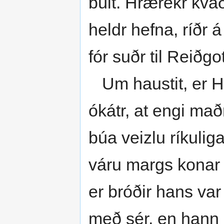
búit. Hrærekr kva
heldr hefna, ríðr 
fór suðr til Reiðgo
Um haustit, er H
ókátr, at engi mað
búa veizlu ríkuliga
váru margs konar l
er bróðir hans var
með sér, en hann 