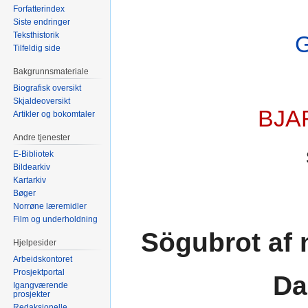
Forfatterindex
Siste endringer
Teksthistorik
Tilfeldig side
Bakgrunnsmateriale
Biografisk oversikt
Skjaldeoversikt
BJA
Artikler og bokomtaler
Andre tjenester
E-Bibliotek
Bildearkiv
Kartarkiv
Bøger
Norrøne læremidler
Film og underholdning
Sögubrot af
Hjelpesider
Arbeidskontoret
Prosjektportal
Da
Igangværende
prosjekter
Redaksjonelle