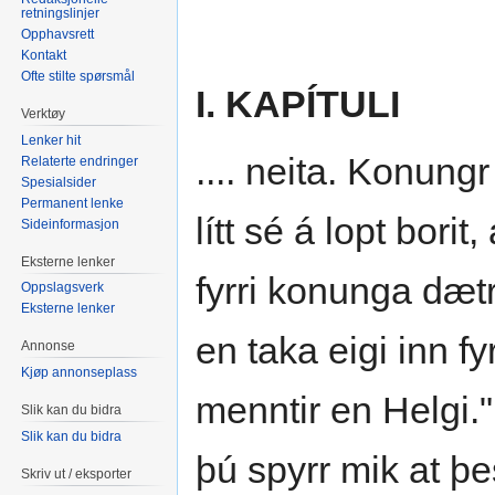
retningslinjer
Opphavsrett
Kontakt
Ofte stilte spørsmål
I. KAPÍTULI
Verktøy
Lenker hit
.... neita. Konungr
Relaterte endringer
Spesialsider
Permanent lenke
lítt sé á lopt borit
Sideinformasjon
Eksterne lenker
fyrri konunga dætr
Oppslagsverk
Eksterne lenker
en taka eigi inn fy
Annonse
Kjøp annonseplass
menntir en Helgi." 
Slik kan du bidra
Slik kan du bidra
þú spyrr mik at þes
Skriv ut / eksporter