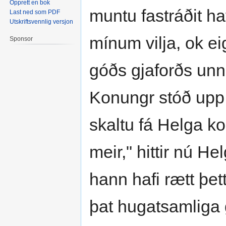
Opprett en bok
muntu fastráðit ha
Last ned som PDF
Utskriftsvennlig versjon
mínum vilja, ok eig
Sponsor
góðs gjaforðs unn
Konungr stóð upp o
skaltu fá Helga ko
meir," hittir nú H
hann hafi rætt þett
þat hugatsamliga g