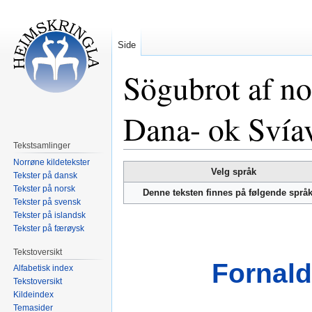
Side
Sögubrot af n
Dana- ok Svía
Tekstsamlinger
Norrøne kildetekster
Hopp
Hopp
Velg språk
Tekster på dansk
til
til
Tekster på norsk
Denne teksten finnes på følgende språ
navigering
søk
Tekster på svensk
Tekster på islandsk
Tekster på færøysk
Tekstoversikt
Fornald
Alfabetisk index
Tekstoversikt
Kildeindex
Temasider