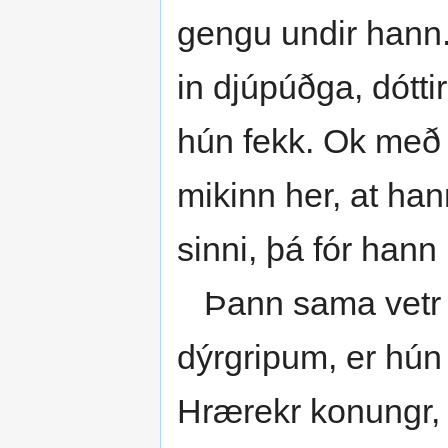
gengu undir hann. 
in djúpúðga, dótt
hún fekk. Ok með þ
mikinn her, at han
sinni, þá fór hann 
Þann sama vetr saf
dýrgripum, er hún má
Hrærekr konungr, 