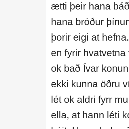
ætti þeir hana báðir
hana bróður þínum
þorir eigi at hefna
en fyrir hvatvetna 
ok bað Ívar konung
ekki kunna öðru ví
lét ok aldri fyrr 
ella, at hann léti