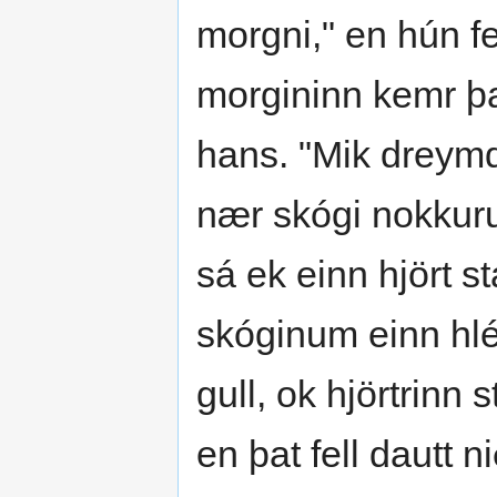
morgni," en hún f
morgininn kemr þa
hans. "Mik dreymd
nær skógi nokkurum
sá ek einn hjört s
skóginum einn hlé
gull, ok hjörtrinn
en þat fell dautt n