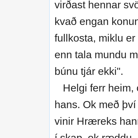
virðast hennar sv
kvað engan konun
fullkosta, miklu e
enn tala mundu mál
búnu tjár ekki".
Helgi ferr heim, o
hans. Ok með því 
vinir Hræreks han
í skap, ok ræddu, 