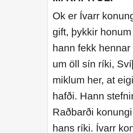
Ok er Ívarr konung
gift, þykkir honum
hann fekk hennar 
um öll sín ríki, S
miklum her, at eig
hafði. Hann stefni
Raðbarði konungi,
hans ríki. Ívarr k