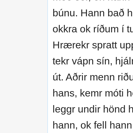
búnu. Hann bað ha
okkra ok ríðum í t
Hrærekr spratt up
tekr vápn sín, hjá
út. Aðrir menn rið
hans, kemr móti 
leggr undir hönd
hann, ok fell hann 