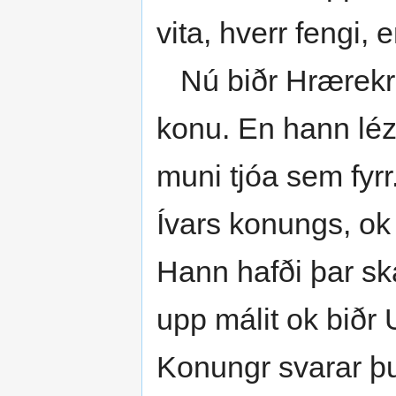
vita, hverr fengi, 
Nú biðr Hrærekr, 
konu. En hann lézt
muni tjóa sem fyrr.
Ívars konungs, ok
Hann hafði þar sk
upp málit ok biðr 
Konungr svarar þun