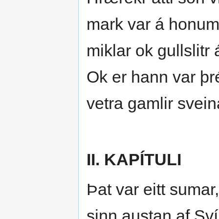
mark var á honum:
miklar ok gullslitr
Ok er hann var þré
vetra gamlir svein
II. KAPÍTULI
Þat var eitt sumar
sinn austan af Sví