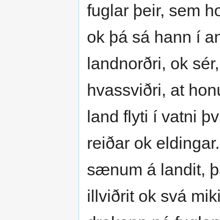
fuglar þeir, sem 
ok þá sá hann í an
landnorðri, ok sér,
hvassviðri, at hon
land flyti í vatni 
reiðar ok eldingar.
sænum á landit, 
illviðrit ok svá mi