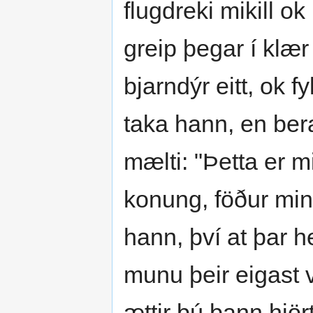
flugdreki mikill ok
greip þegar í klær 
bjarndýr eitt, ok f
taka hann, en ber
mælti: "Þetta er mi
konung, föður minn,
hann, því at þar h
munu þeir eigast vi
ættir þú þann hjört