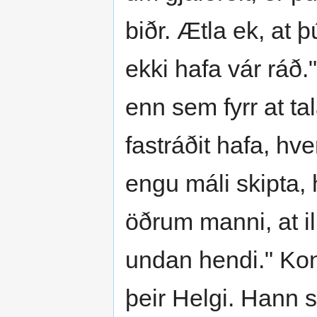
biðr. Ætla ek, at þú
ekki hafa vár ráð
enn sem fyrr at ta
fastráðit hafa, hv
engu máli skipta,
öðrum manni, at ill
undan hendi." Konu
þeir Helgi. Hann s