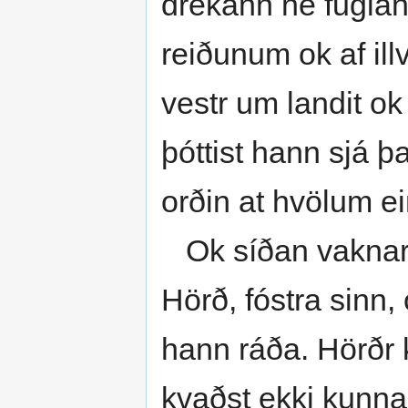
drekann né fuglan
reiðunum ok af ill
vestr um landit ok
þóttist hann sjá þa
orðin at hvölum ei
Ok síðan vaknar h
Hörð, fóstra sinn
hann ráða. Hörðr 
kvaðst ekki kunna