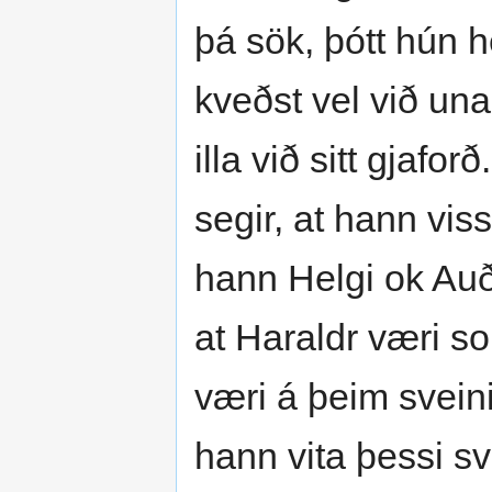
þá sök, þótt hún h
kveðst vel við una
illa við sitt gjafo
segir, at hann vis
hann Helgi ok Auð
at Haraldr væri 
væri á þeim sveini,
hann vita þessi sv