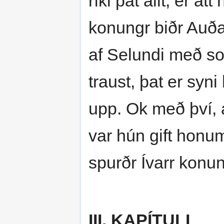
ríki þat allt, er á
konungr biðr Auðar
af Selundi með so
traust, þat er syni
upp. Ok með því, 
var hún gift honum
spurðr Ívarr konun
III. KAPÍTULI