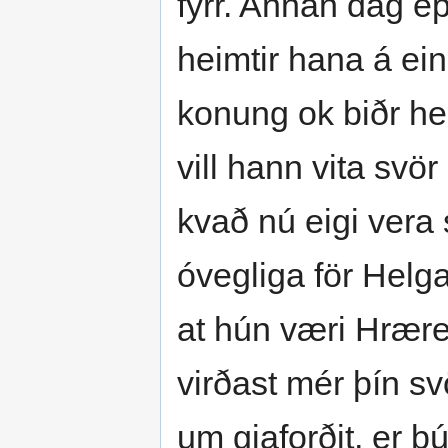
fyrr. Annan dag ept
heimtir hana á ei
konung ok biðr he
vill hann vita svö
kvað nú eigi vera 
óvegliga för Helga
at hún væri Hrærek
virðast mér þín svö
um gjaforðit, er þ