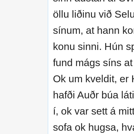
öllu liðinu við Se
sínum, at hann ko
konu sinni. Hún sp
fund mágs síns at 
Ok um kveldit, er
hafði Auðr búa lát
í, ok var sett á mi
sofa ok hugsa, hv