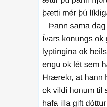
þætti mér þú líklig
Þann sama dag f
Ívars konungs ok 
lyptingina ok heil
engu ok lét sem h
Hrærekr, at hann h
ok vildi honum til
hafa illa gift dóttu