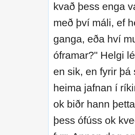
kvað þess enga ván
með því máli, ef h
ganga, eða hví mu
óframar?" Helgi l
en sik, en fyrir þá
heima jafnan í rík
ok biðr hann þetta
þess ófúss ok kveð