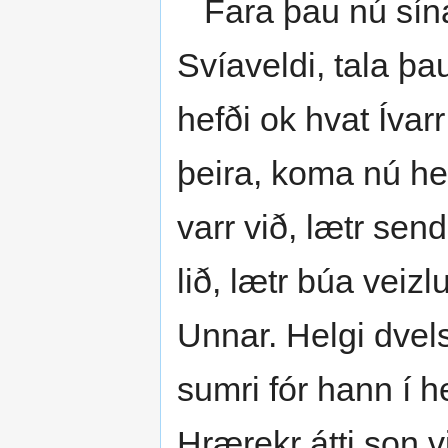
Fara þau nú sína 
Svíaveldi, tala þau
hefði ok hvat Ívarr
þeira, koma nú hei
varr við, lætr sen
lið, lætr búa veizl
Unnar. Helgi dvel
sumri fór hann í h
Hrærekr átti son v