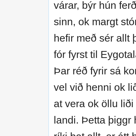
várar, býr hún fer
sinn, ok margt stó
hefir með sér allt
fór fyrst til Eygot
Þar réð fyrir sá k
vel við henni ok 
at vera ok öllu lið
landi. Þetta þiggr