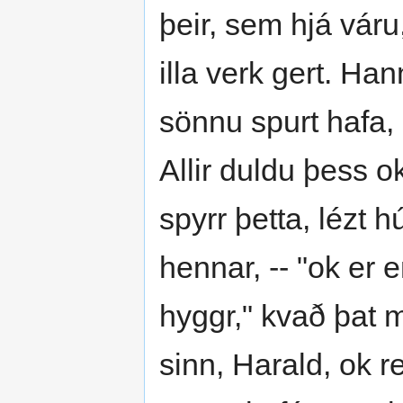
þeir, sem hjá váru,
illa verk gert. Han
sönnu spurt hafa, 
Allir duldu þess o
spyrr þetta, lézt h
hennar, -- "ok er e
hyggr," kvað þat 
sinn, Harald, ok r