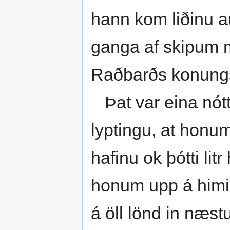
hann kom liðinu au
ganga af skipum me
Raðbarðs konung
Þat var eina nótt
lyptingu, at honum 
hafinu ok þótti lit
honum upp á himinin
á öll lönd in næstu