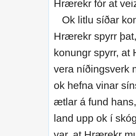
Hrærekr fór at vei
Ok litlu síðar ko
Hrærekr spyrr þat,
konungr spyrr, at 
vera níðingsverk mi
ok hefna vinar sín
ætlar á fund hans, 
land upp ok í skóg 
var, at Hrærekr m