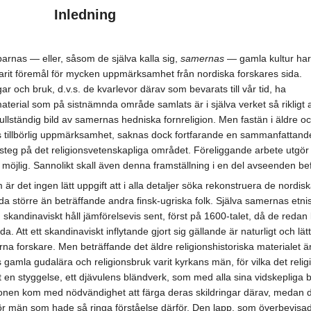
Inledning
arnas — eller, såsom de själva kalla sig,
samernas
— gamla kultur har
rit föremål för mycken uppmärksamhet från nordiska forskares sida.
ar och bruk, d.v.s. de kvarlevor därav som bevarats till vår tid, ha
aterial som på sistnämnda område samlats är i själva verket så rikligt 
 fullständig bild av samernas hedniska fornreligion. Men fastän i äldre 
ts tillbörlig uppmärksamhet, saknas dock fortfarande en sammanfattand
teg på det religionsvetenskapliga området. Föreliggande arbete utgör et
öjlig. Sannolikt skall även denna framställning i en del avseenden bef
m är det ingen lätt uppgift att i alla detaljer söka rekonstruera de nordi
 större än beträffande andra finsk-ugriska folk. Själva samernas etnisk
skandinaviskt håll jämförelsevis sent, först på 1600-talet, då de redan 
a. Att ett skandinaviskt inflytande gjort sig gällande är naturligt och lä
erna forskare. Men beträffande det äldre religionshistoriska materialet 
 gamla gudalära och religionsbruk varit kyrkans män, för vilka det re
en styggelse, ett djävulens bländverk, som med alla sina vidskepliga 
ligionen kom med nödvändighet att färga deras skildringar därav, medan 
för män som hade så ringa förståelse därför. Den lapp, som överbevisa