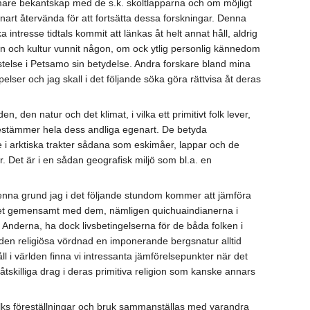
ärmare bekantskap med de s.k. skoltlapparna och om möjligt
nart återvända för att fortsätta dessa forskningar. Denna
intresse tidtals kommit att länkas åt helt annat håll, aldrig
igion och kultur vunnit någon, om ock ytlig personlig kännedom
vistelse i Petsamo sin betydelse. Andra forskare bland mina
ser och jag skall i det följande söka göra rättvisa åt deras
, den natur och det klimat, i vilka ett primitivt folk lever,
 bestämmer hela dess andliga egenart. De betyda
 i arktiska trakter sådana som eskimåer, lappar och de
r. Det är i en sådan geografisk miljö som bl.a. en
 denna grund jag i det följande stundom kommer att jämföra
 intet gemensamt med dem, nämligen quichuaindianerna i
 Anderna, ha dock livsbetingelserna för de båda folken i
 den religiösa vördnad en imponerande bergsnatur alltid
l i världen finna vi intressanta jämförelsepunkter när det
tskilliga drag i deras primitiva religion som kanske annars
folks föreställningar och bruk sammanställas med varandra