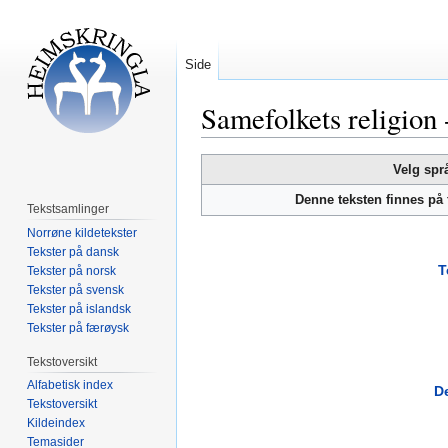
Side
Samefolkets religion 
Hopp
Hopp
Velg spr
til
til
Denne teksten finnes på
navigering
søk
Tekstsamlinger
Norrøne kildetekster
Tekster på dansk
T
Tekster på norsk
Tekster på svensk
Tekster på islandsk
Tekster på færøysk
Tekstoversikt
Alfabetisk index
D
Tekstoversikt
Kildeindex
Temasider