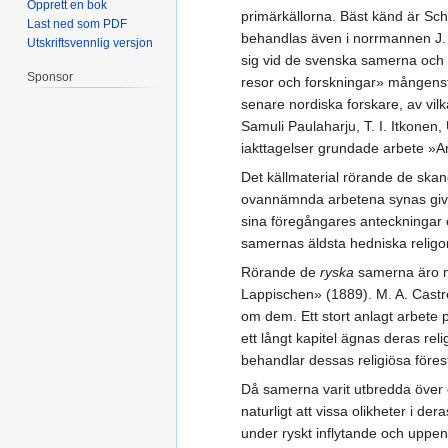
Opprett en bok
primärkällorna. Bäst känd är Sch
Last ned som PDF
behandlas även i norrmannen J. A
Utskriftsvennlig versjon
sig vid de svenska samerna och u
Sponsor
resor och forskningar» mångenstä
senare nordiska forskare, av vi
Samuli Paulaharju, T. I. Itkonen, 
iakttagelser grundade arbete »An
Det källmaterial rörande de skand
ovannämnda arbetena synas giva v
sina föregångares anteckningar 
samernas äldsta hedniska religon
Rörande de
ryska
samerna äro me
Lappischen» (1889). M. A. Castré
om dem. Ett stort anlagt arbete 
ett långt kapitel ägnas deras reli
behandlar dessas religiösa före
Då samerna varit utbredda över et
naturligt att vissa olikheter i d
under ryskt inflytande och uppenb