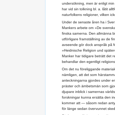
undersökning, men är enligt min m
har vid sin tolkning bl. a. låtit 
naturfolkens religioner, vilken ic
Under de senaste åren ha i Sveri
Mankers arbete om »De svenska fj
finska samerna. Den allmänna bil
utförligare framställning av de fi
avseende gör dock anspråk på full
»Heidnische Religion und später
Manker har tidigare beträtt det 
behandlar den egentligt religions
Om det nu föreliggande material
nämligen, att det som härstammar
anteckningarna gjordes under en
präster och ämbetsmän som gjord
djupare inblick i samernas värl
forskningar kunna ersätta den in
kommer att — såsom redan antydd
för länge sedan övervunnet skede