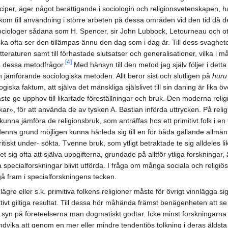
inciper, äger något berättigande i sociologin och religionsvetenskapen, h
m till användning i större arbeten på dessa områden vid den tid då de
ciologer sådana som H. Spencer, sir John Lubbock, Letourneau och otal
ka ofta ser den tillämpas ännu den dag som i dag är. Till dess svagheter hö
teraturen samt till förhastade slutsatser och generalisationer, vilka i må
[4]
å dessa metodfrågor.
Med hänsyn till den metod jag själv följer i dett
en jämförande sociologiska metoden. Allt beror sist och slutligen på
huru
iska faktum, att själva det mänskliga själslivet till sin daning är lika öve
ste ge upphov till likartade föreställningar och bruk. Den moderna reli
r», för att använda de av tysken A. Bastian införda uttrycken. På reli
kunna jämföra de religionsbruk, som anträffas hos ett primitivt folk i e
nna grund möjligen kunna härleda sig till en för båda gällande allmän la
itiskt under- sökta. Tvenne bruk, som ytligt betraktade te sig alldeles li
et sig ofta att själva uppgifterna, grundade på alltför ytliga forskninga
a specialforskningar blivit utförda. I fråga om många sociala och religiös
gå fram i specialforskningens tecken.
re eller s.k. primitiva folkens religioner måste för övrigt vinnlägga sig
vt giltiga resultat. Till dessa hör måhända främst benägenheten att se et
yn på företeelserna man dogmatiskt godtar. Icke minst forskningarna rö
dvika att genom en mer eller mindre tendentiös tolkning i deras äldsta rel