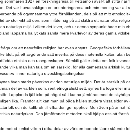
retog sommaren 1927 en forskningsresa till Petsamo i avsikt att stifta n
ion. Det var huvudsakligen en orienteringsresa och min mening var att s
 beroende på ogynnsamma yttre förhållanden, dels på att mitt etnologiska 
id av stor vikt att den, som inlåter sig på att skildra ett naturfolks rel
den naturliga miljö i vilken det lever, och ur denna synpunkt hade min 
bland lapparna ha lyckats samla mera kvarlevor av deras gamla vidskepel
fråga om ett naturfolks religion har ovan antytts. Geografiska förhållanden
e blott på ett avgörande sätt inverka på dess materiella kultur, utan
ödda etniska och rasegenskaper. Särskilt gäller detta om folk levande
fande vilka man kan tala om en särskild, för alla gemensam arktisk kultu
anismen
finner naturliga utvecklingsbetingelser.
 synas även starkt påverkas av den naturliga miljön. Det är särskilt på
 annan del av världen som, rent etnografiskt sett, synes ha föga eller
 Fastän Lapplands fjäll icke på något sätt kunna jämföras med de skyhöga
mligen lika. Framför allt kan man på båda hållen studera vissa sidor av
urfolk och de kultbruk till vilka den ger upphov. Men även på annat hål
stiska naturdyrkan. Den jämförande metoden skall hjälpa oss att förstå å
de metod, enligt vilken i olika delar av världen boende lägre stående 