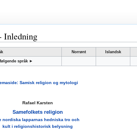
- Inledning
åk
Norrønt
Islandsk
 følgende språk ►
emaside: Samisk religion og mytologi
Rafael Karsten
Samefolkets religion
e nordiska lapparnas hedniska tro och
kult i religionshistorisk belysning