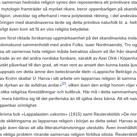
a samernas hedniska religion synes den representera ett primitivare sta
mytologin framträder så mycket rikare, beror uppenbarligen på skandin
gion, utvecklar sig efterhand i mera polyteistisk riktning, i det andev
ngen med skandinaverna lärde sig detta primitiva naturfolk bl. a. helt
urligt även kom att få en viss religiös betydelse.
om först riktade forskarnas uppmärksamhet på det skandinaviska inslag
mskunst sammenholdt med andre Folks, isaer Nordmaendis, Tro og Over
isa att samernas hela religion måste betraktas såsom ett lån från skand
drade av en del andra nordiska forskare, särskilt av Axei Olrik i Köpen
iskt påverkad till den grad, att man rent av ansett den kunna kasta lj
 uppsats om detta ämne den betecknande titeln »Lappische Beiträge z
v Krohn skattar U. Harva i sitt arbete om lapparnas religion åt samma
[2]
n är dyrkan av de avlidnas andar»
, vilken även den enligt honom röjer
 olika religiösa föreställningar och kultbruk. Här må i detta sammanha
mera hänföra sig till det periferiska än till själva dess kärna. Att ett na
uppenbar orimlighet.
rivna bok »Lappalaisten uskonto» (1915) samt Reuterskiölds »De nordi
e skildringarna av lapparnas religion i början av detta sekel. Harvas ar
går även därav att alla litteraturhänvisningar uteslutits. Även innehållsfö
viktiga problem rörande samernas religion förbliva olösta. Reuterskiöl