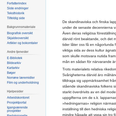
Forfatterindex
Siste endringer
Teksthistorik
Tilfeldig side
De skandinaviska och finska lapp
Bakgrunnsmateriale
under de senaste decennierna va
Även deras religiösa föreställning
Biografisk oversikt
Skjaldeoversikt
därvid rönt beaktande, och det m
Artikler og bokomtaler
tider låter oss få en någorlunda
viktiga sida av dess kultur ägna
Andre tjenester
som skulle motsvara nutida frams
E-Bibliotek
mån en sådan för närvarande är m
Bildearkiv
Kartarkiv
Trots materialets relativa rikedo
Bøger
Svårigheterna därvid äro måhända
Norrøne læremidler
tilldraga sig uppmärksamhet från 
Film og underholdning
stående skandinaviska folkens sid
Hjelpesider
starkt överdrivits av en del mod
uppgifterna om de s.k. lapparnas
Arbeidskontoret
Prosjektportal
»hedningarnas» religion närmast 
Igangværende
inställning till den hedniska re
prosjekter
mindre hågade att yppa sin tro 
Redaksjonelle