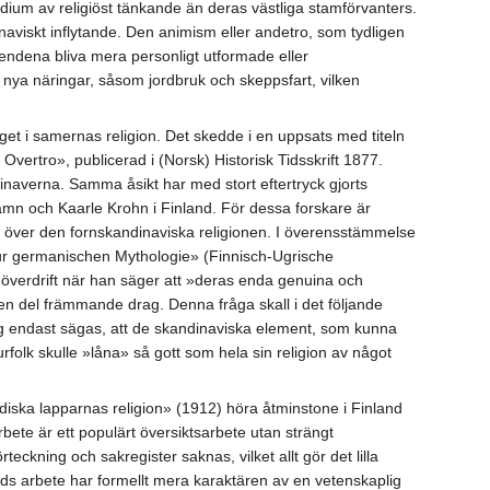
dium av religiöst tänkande än deras västliga stamförvanters.
aviskt inflytande. Den animism eller andetro, som tydligen
äsendena bliva mera personligt utformade eller
 nya näringar, såsom jordbruk och skeppsfart, vilken
et i samernas religion. Det skedde i en uppsats med titeln
tro», publicerad i (Norsk) Historisk Tidsskrift 1877.
inaverna. Samma åsikt har med stort eftertryck gjorts
hamn och Kaarle Krohn i Finland. För dessa forskare är
us över den fornskandinaviska religionen. I överensstämmelse
ur germanischen Mythologie» (Finnisch-Ugrische
 överdrift när han säger att »deras enda genuina och
 en del främmande drag. Denna fråga skall i det följande
ng endast sägas, att de skandinaviska element, som kunna
turfolk skulle »låna» så gott som hela sin religion av något
ska lapparnas religion» (1912) höra åtminstone i Finland
bete är ett populärt översiktsarbete utan strängt
rteckning och sakregister saknas, vilket allt gör det lilla
ds arbete har formellt mera karaktären av en vetenskaplig