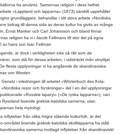
 källorna ha använts. Samernas religion i dess helhet
 arbete »Lappland och lapparna» (1873) särskilt uppehåller
ogins grundläggare, behandlar i sitt stora arbete »Nordiska
re bidrag till denna sida av deras kultur ha givits av många
öm, Ernst Manker och Carl Johansson och bland finnar
nas religion ha vi i Jacob Fellmans till stor del på egna
10 av hans son Isac Fellman.
ogande, är dock i verkligheten icke så rikt som de
er, som stå för dessa arbeten, i vidsträckt mån utnyttjat
De flesta upplysningar vi ha angående de skandinaviska
homas von Westen.
enetz i inledningen till arbetet »Wörterbuch des Kola-
i »Nordiska resor och forskningar» del I en del upplysningar
publicerade »Russkie laparyi» (»De ryska lapparna»), vari
ntliga Ryssland boende grekisk-katolska samerna, utan
pparnas hela mytologi.
inflytelser från olika högre stående kulturfolk, är det
samo-området boende grekisk-katolska skoltlapparna ha stått
skandinaviska samerna mottagit inflytelser från skandinaviskt