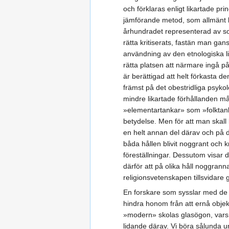
och förklaras enligt likartade pr
jämförande metod, som allmänt ko
århundradet representerad av so
rätta kritiserats, fastän man gans
användning av den etnologiska lit
rätta platsen att närmare ingå p
är berättigad att helt förkasta d
främst på det obestridliga psykolog
mindre likartade förhållanden må
»elementartankar» som »folktanka
betydelse. Men för att man skall 
en helt annan del därav och på de
båda hållen blivit noggrant och kr
föreställningar. Dessutom visar d
därför att på olika håll noggrann
religionsvetenskapen tillsvidare 
En forskare som sysslar med de läg
hindra honom från att ernå objekti
»modern» skolas glasögon, vars s
lidande därav. Vi böra sålunda un