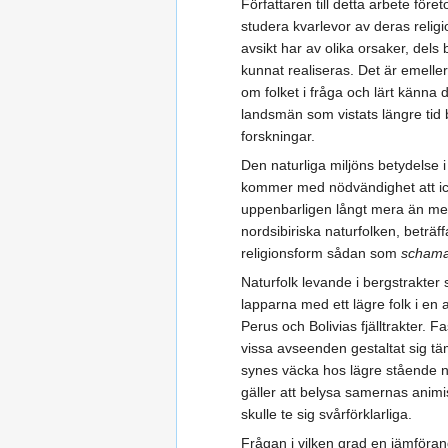
Författaren till detta arbete fö
studera kvarlevor av deras relig
avsikt har av olika orsaker, dels
kunnat realiseras. Det är emellert
om folket i fråga och lärt känna 
landsmän som vistats längre tid 
forskningar.
Den naturliga miljöns betydelse i 
kommer med nödvändighet att ick
uppenbarligen långt mera än medf
nordsibiriska naturfolken, beträf
religionsform sådan som
scham
Naturfolk levande i bergstrakter
lapparna med ett lägre folk i en
Perus och Bolivias fjälltrakter.
vissa avseenden gestaltat sig tä
synes väcka hos lägre stående nat
gäller att belysa samernas animi
skulle te sig svårförklarliga.
Frågan i vilken grad en jämföran