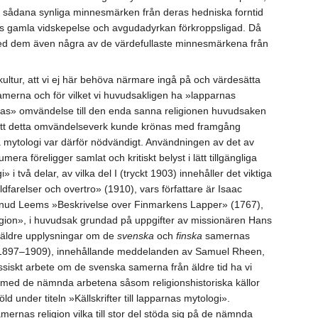
öra sådana synliga minnesmärken från deras hedniska forntid
as gamla vidskepelse och avgudadyrkan förkroppsligad. Då
s med dem även några av de värdefullaste minnesmärkena från
ltur, att vi ej här behöva närmare ingå på och värdesätta
merna och för vilket vi huvudsakligen ha »lapparnas
rnas» omvändelse till den enda sanna religionen huvudsaken
t, att detta omvändelseverk kunde krönas med framgång
ka mytologi var därför nödvändigt. Användningen av det av
ra föreligger samlat och kritiskt belyst i lätt tillgängliga
i två delar, av vilka del I (tryckt 1903) innehåller det viktiga
dfarelser och overtro» (1910), vars författare är Isaac
o Knud Leems »Beskrivelse over Finmarkens Lapper» (1767),
igion», i huvudsak grundad på uppgifter av missionären Hans
e äldre upplysningar om de
svenska
och
finska
samernas
II (1897–1909), innehållande meddelanden av Samuel Rheen,
siskt arbete om de svenska samerna från äldre tid ha vi
 med de nämnda arbetena såsom religionshistoriska källor
 under titeln »Källskrifter till lapparnas mytologi».
rnas religion vilka till stor del stöda sig på de nämnda