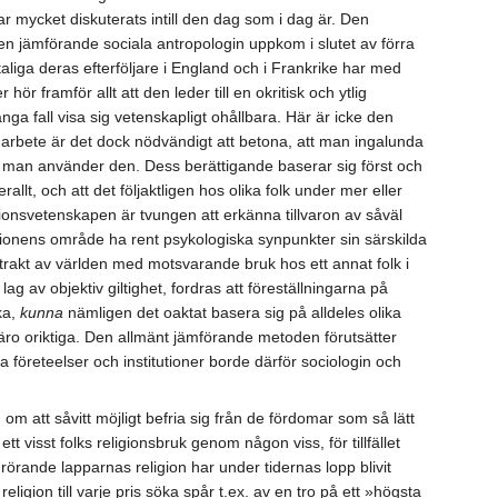
ar mycket diskuterats intill den dag som i dag är. Den
n jämförande sociala antropologin uppkom i slutet av förra
iga deras efterföljare i England och i Frankrike har med
r framför allt att den leder till en okritisk och ytlig
nga fall visa sig vetenskapligt ohållbara. Här är icke den
a arbete är det dock nödvändigt att betona, att man ingalunda
man använder den. Dess berättigande baserar sig först och
rallt, och att det följaktligen hos olika folk under mer eller
gionsvetenskapen är tvungen att erkänna tillvaron av såväl
gionens område ha rent psykologiska synpunkter sin särskilda
n trakt av världen med motsvarande bruk hos ett annat folk i
g av objektiv giltighet, fordras att föreställningarna på
ka,
kunna
nämligen det oaktat basera sig på alldeles olika
r, äro oriktiga. Den allmänt jämförande metoden förutsätter
a företeelser och institutioner borde därför sociologin och
 om att såvitt möjligt befria sig från de fördomar som så lätt
t visst folks religionsbruk genom någon viss, för tillfället
rande lapparnas religion har under tidernas lopp blivit
igion till varje pris söka spår t.ex. av en tro på ett »högsta