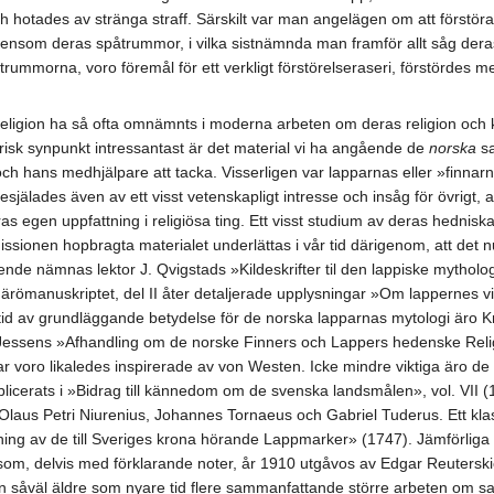
och hotades av stränga straff. Särskilt var man angelägen om att först
vensom deras spåtrummor, i vilka sistnämnda man framför allt såg der
 trummorna, voro föremål för ett verkligt förstörelseraseri, förstörde
ligion ha så ofta omnämnts i moderna arbeten om deras religion och ku
orisk synpunkt intressantast är det material vi ha angående de
norska
sa
h hans medhjälpare att tacka. Visserligen var lapparnas eller »finna
själades även av ett visst vetenskapligt intresse och insåg för övrig
ras egen uppfattning i religiösa ting. Ett visst studium av deras hednis
sionen hopbragta materialet underlättas i vår tid därigenom, att det nume
de nämnas lektor J. Qvigstads »Kildeskrifter til den lappiske mythologi» 
ärömanuskriptet, del II åter detaljerade upplysningar »Om lappernes vil
 tid av grundläggande betydelse för de norska lapparnas mytologi är
ad Jessens »Afhandling om de norske Finners och Lappers hedenske Rel
 voro likaledes inspirerade av von Westen. Icke mindre viktiga äro d
ublicerats i »Bidrag till kännedom om de svenska landsmålen», vol. V
Olaus Petri Niurenius, Johannes Tornaeus och Gabriel Tuderus. Ett klas
ing av de till Sveriges krona hörande Lappmarker» (1747). Jämförliga
som, delvis med förklarande noter, år 1910 utgåvos av Edgar Reuterskiöld
såväl äldre som nyare tid flere sammanfattande större arbeten om same