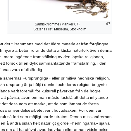
Samisk tromme (Manker 07)
Statens Hist. Museum, Stockholm
att det tillsammans med det äldre materialet från förgångna
och nyare arbeten rörande detta arktiska naturfolk även denna
e, mera ingående framställning av den lapska religionen,
t försök till en dylik sammanfattande framställning, i den
innas vara ofullständig.
ska samernas »ursprungliga» eller primitiva hedniska religion.
a ursprung är ju höljt i dunkel och deras religion begynte
länge varit föremål för kulturell påverkan från de högre
tt att påvisa, även om man måste fastslå att detta inflytande
är det dessutom att märka, att de som lämnat de första
ligiösa omvändelsearbetet varit huvudsaken. För dem var
bruk så fort som möjligt borde utrotas. Denna missionärernas
den å andra sidan helt naturligt gjorde »hedningarna» själva
des om att ha utövat avgudadyrkan eller annan vidskepelse,