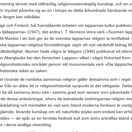
ening skrivet med otillräcklig religionsvetenskaplig kunskap, och en ori
alltför mycket påverka sig av en i början av detta århundrade härskande re
ke längre kan vidhållas.
ge och Finland, två framstående arbeten om lapparnas kultur publicerats
ällapparna» (1947), det andra I. T. Itkonens stora verk »Suomen lappala
d Manker i sin bok ger av de svenska lapparnas religion är kortfattad
nska lapparnas religiösa föreställningar utgör ett nytt värdefullt bidrag t
ständighet. Itkonen hade några år tidigare (1946) publicerat ett större
er Aberglaube bei den finnischen Lappen» vilket i något förkortad form
religionshistoriska området genom sitt monumentala verk »Die lappische
historiska sidan av saken.
et rörande de nordiska samernas religion gäller detsamma som i regel k
 från en äldre tid ur religionshistorisk synpunkt är det viktigaste. De
 tid då samerna ännu icke i samma grad som senare voro påverkade frå
e dessa anteckningar, ehuru de betraktade hedningarnas religion med 
dsåskådning och mentalitet än vad som bland moderna forskare är vanli
gående, levande kunskap om ett naturfolks psyke som endast kan erhålla
es — de spår av en forntida hednisk kult som ännu anträffas bland v
 i deras andliga utveckling.