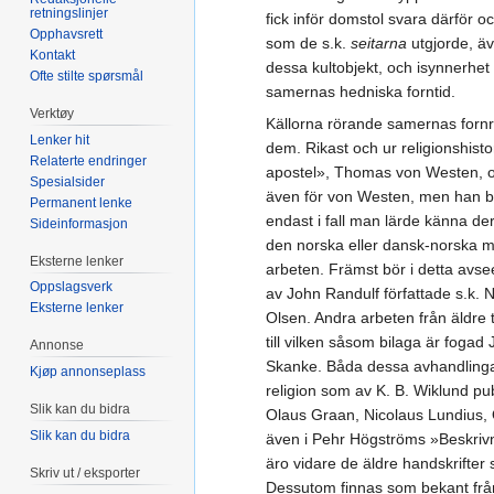
retningslinjer
fick inför domstol svara därför 
Opphavsrett
som de s.k.
seitarna
utgjorde, ä
Kontakt
dessa kultobjekt, och isynnerhet
Ofte stilte spørsmål
samernas hedniska forntid.
Verktøy
Källorna rörande samernas fornre
Lenker hit
dem. Rikast och ur religionshist
Relaterte endringer
apostel», Thomas von Westen, oc
Spesialsider
även för von Westen, men han be
Permanent lenke
endast i fall man lärde känna de
Sideinformasjon
den norska eller dansk-norska mis
Eksterne lenker
arbeten. Främst bör i detta avseen
Oppslagsverk
av John Randulf författade s.k. N
Eksterne lenker
Olsen. Andra arbeten från äldre
till vilken såsom bilaga är fog
Annonse
Skanke. Båda dessa avhandlingar
Kjøp annonseplass
religion som av K. B. Wiklund p
Slik kan du bidra
Olaus Graan, Nicolaus Lundius, 
Slik kan du bidra
även i Pehr Högströms »Beskrivn
äro vidare de äldre handskrifter 
Skriv ut / eksporter
Dessutom finnas som bekant från 