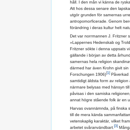
håll. I den mån vi känna de rysk
Att hos dessa senare den lapska 
utgör grunden för samernas urreli
antropomorficerade. Genom beröri
förändring i deras kultur helt nat
Det var norrmannen J. Fritzner s
»Lappernes Hedenskab og Trolddo
Fritzner sökte i denna uppsats v
gällande i början av detta århun
samernas hela religion skandinav
därmed har även Krohn givit sin
[1]
Forschungen 1906)
Påverkad a
samtidigt äldsta form av religio
närmare belysas med hänsyn till
påvisas i den samiska religionen, 
annat högre stående folk är en 
Harvas ovannämnda, på finska sk
till de mera kända sammanfattand
vetenskaplig karaktär, vilket fram
[3]
arbetet svåranvändbart.
Många 