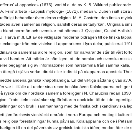
efferus’ »Lapponica» (1673), vari bl.a. de av K. B. Wiklund publicerade
. Friis’ arbete »Lappisk mytologi» (1871), medan v. Düben i sitt stora
tförligt behandlar även deras religion. M. A. Castrén, den finska mytol
des även samernas religion, särskilt deras seitadyrkan. Originala smär
lka bland norrmän och svenskar må nämnas J. Qvigstad, Gustaf Hallstr
U. Harva m.fl. Ett av de viktigaste moderna bidragen till de finska lappar
teckningar från min vistelse i Lappmarken» i fyra delar, publicerat 19
inaviska samernas äldre religion, som för närvarande står till vårt förf
id handen. Att märka är nämligen, att de norska och svenska missionär
eller begagnat sig av informationer som härstamma från samma källa. 
 återgå i själva verket direkt eller indirekt på »lapparnas apostel» T
ddelandena ganska knapphändiga. En del viktiga sådana givas av A. G
n var i tillfälle att under sina resor besöka även Kolalapparna och ger 
på ryska om de nordiska samerna föreligger i N. Charuzins redan 1890 
gion. Trots titeln inskränker sig författaren dock icke till de i det ege
ställningar och bruk i sammanhang med de finska och skandinaviska la
t jämförelsevis vidsträckt område i norra Europa och mottagit kulturella 
eras religiösa föreställningar kunna påvisas. Kolalapparna och de i Pet
arligen till en del påverkats av grekisk-katolska idéer, medan åter de 