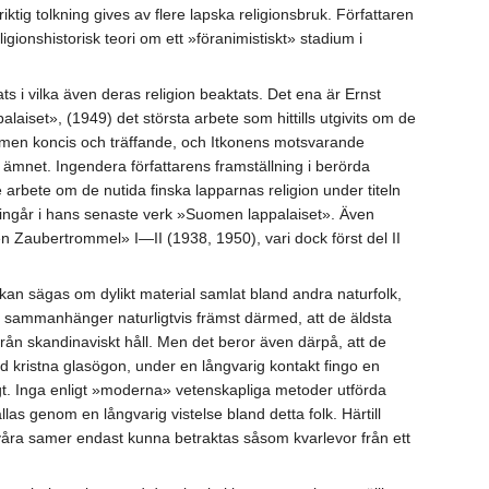
ktig tolkning gives av flere lapska religionsbruk. Författaren
ligionshistorisk teori om ett »föranimistiskt» stadium i
 i vilka även deras religion beaktats. Det ena är Ernst
iset», (1949) det största arbete som hittills utgivits om de
, men koncis och träffande, och Itkonens motsvarande
ill ämnet. Ingendera författarens framställning i berörda
 arbete om de nutida finska lapparnas religion under titeln
 ingår i hans senaste verk »Suomen lappalaiset». Även
n Zaubertrommel» I—II (1938, 1950), vari dock först del II
an sägas om dylikt material samlat bland andra naturfolk,
tta sammanhänger naturligtvis främst därmed, att de äldsta
n skandinaviskt håll. Men det beror även därpå, att de
kristna glasögon, under en långvarig kontakt fingo en
gt. Inga enligt »moderna» vetenskapliga metoder utförda
s genom en långvarig vistelse bland detta folk. Härtill
åra samer endast kunna betraktas såsom kvarlevor från ett