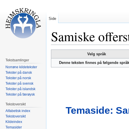
Side
Samiske offers
Hopp
Hopp
Velg språk
til
til
Tekstsamlinger
Denne teksten finnes på følgende språ
navigering
søk
Norrøne kildetekster
Tekster på dansk
Tekster på norsk
Tekster på svensk
Tekster på islandsk
Tekster på færøysk
Tekstoversikt
Temaside: Sa
Alfabetisk index
Tekstoversikt
Kildeindex
Temasider