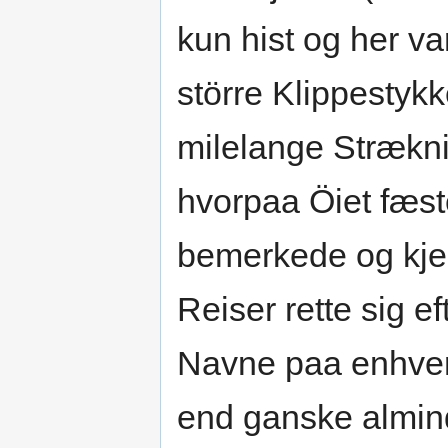
kun hist og her v
större Klippestykk
milelange Strækn
hvorpaa Öiet fæst
bemerkede og kje
Reiser rette sig e
Navne paa enhver
end ganske almin