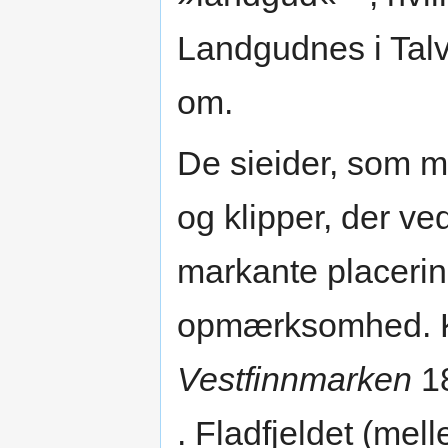
Landgudnes i Talvi
om.
De sieider, som m
og klipper, der v
markante placerin
opmærksomhed. K
Vestfinnmarken
18
. Fladfjeldet (mel