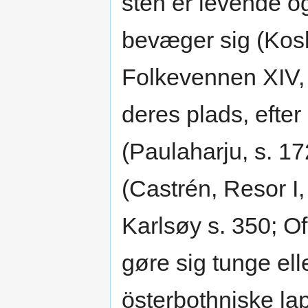
sten er levende og
bevæger sig (Kosk
Folkevennen XIV, S
deres plads, efter
(Paulaharju, s. 17
(Castrén, Resor I,
Karlsøy s. 350; Ofo
gøre sig tunge ell
österbothniske lap