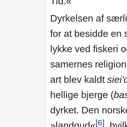
Tid.«
Dyrkelsen af særl
for at besidde en 
lykke ved fiskeri o
samernes religion 
art blev kaldt
siei'
hellige bjerge (
ba
dyrket. Den norske
[6]
»landgud«
, hv