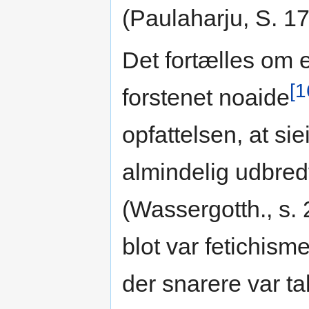
(Paulaharju, S. 1
Det fortælles om e
[1
forstenet noaide
opfattelsen, at si
almindelig udbred
(Wassergotth., s. 
blot var fetichism
der snarere var t