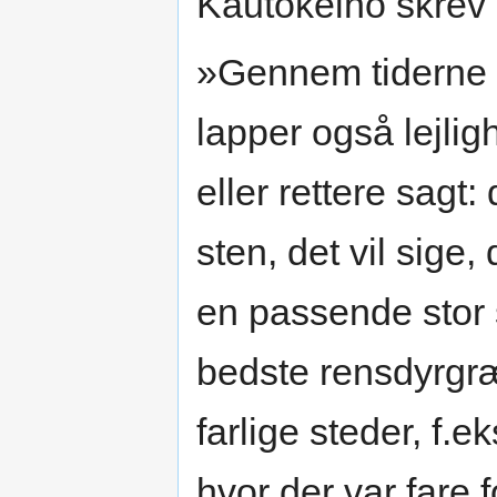
Kautokeino skrev
»Gennem tiderne o
lapper også lejlig
eller rettere sagt:
sten, det vil sige,
en passende stor s
bedste rensdyrgr
farlige steder, f.
hvor der var fare 