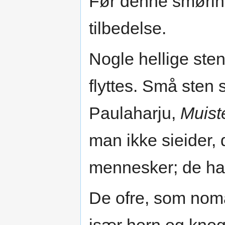
Før denne smøring
tilbedelse.
Nogle hellige sten
flyttes. Små sten
Paulaharju,
Muist
man ikke sieider, d
mennesker; de har
De ofre, som noma