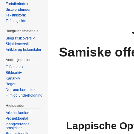
Forfatterindex
Siste endringer
Teksthistorik
Tilfeldig side
Bakgrunnsmateriale
Biografisk oversikt
Skjaldeoversikt
Samiske offe
Artikler og bokomtaler
Andre tjenester
E-Bibliotek
Bildearkiv
Kartarkiv
Bøger
Norrøne læremidler
Film og underholdning
Hjelpesider
Arbeidskontoret
Prosjektportal
Lappische Opf
Igangværende
prosjekter
Redaksjonelle