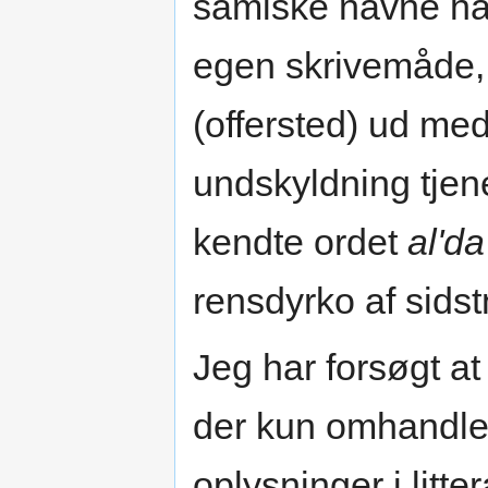
samiske navne har
egen skrivemåde, 
(offersted) ud me
undskyldning tjene
kendte ordet
al'da
rensdyrko af sids
Jeg har forsøgt at
der kun omhandler
oplysninger i litte