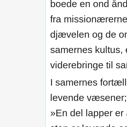
boede en ond ånd 
fra missionærerne.
djævelen og de o
samernes kultus, e
viderebringe til s
I samernes fortæl
levende væsener
»En del lapper er 