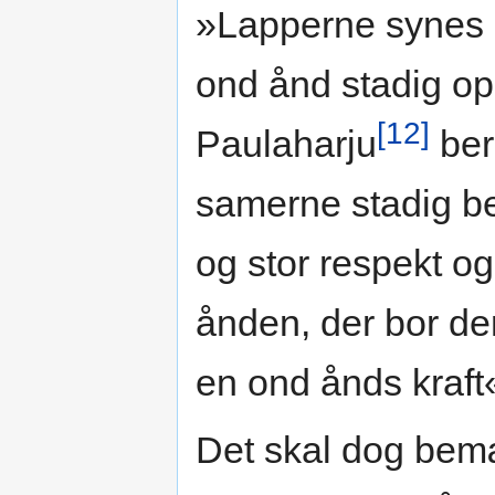
»Lapperne synes d
ond ånd stadig oph
[12]
Paulaharju
ber
samerne stadig be
og stor respekt o
ånden, der bor de
en ond ånds kraft
Det skal dog bemær