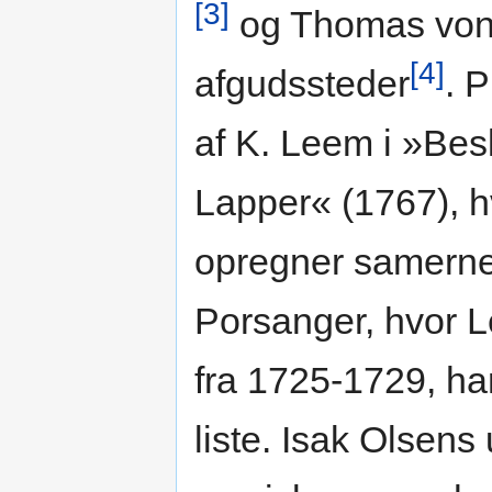
[3]
og Thomas von 
[4]
afgudssteder
. 
af K. Leem i »Bes
Lapper« (1767), h
opregner samernes
Porsanger, hvor 
fra 1725-1729, har 
liste. Isak Olsen