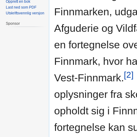
Opprett en bok
Last ned som PDF
Finnmarken, udga
Utskriftsvennlig versjon
Sponsor
Afguderie og Vildf
en fortegnelse ov
Finnmark, hvor han
[2]
Vest-Finnmark.
oplysninger fra s
opholdt sig i Fin
fortegnelse kan s