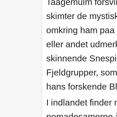
Taagemulm forsvin
skimter de mystis
omkring ham paa Ö
eller andet udmer
skinnende Snespid
Fjeldgrupper, som 
hans forskende Bl
I indlandet finder
nomadesamerne år