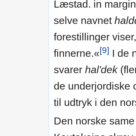
Læstad. in margin
selve navnet
hald
forestillinger vise
[9]
finnerne.«
I de 
svarer
hal'dek
(fle
de underjordiske 
til udtryk i den no
Den norske same 