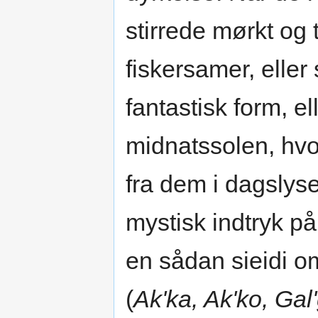
stirrede mørkt og
fiskersamer, eller
fantastisk form, el
midnatssolen, hvor
fra dem i dagslyset
mystisk indtryk p
en sådan sieidi o
(
Ak'ka, Ak'ko, Gal