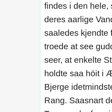
findes i den hele,
deres aarlige Van
saaledes kjendte 
troede at see gu
seer, at enkelte 
holdte saa höit i 
Bjerge idetmindst
Rang. Saasnart de