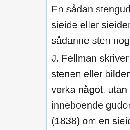
En sådan stengud 
sieide eller sieid
sådanne sten nogl
J. Fellman skriver
stenen eller bilde
verka något, uta
inneboende gudom
(1838) om en siei